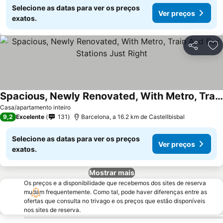
Selecione as datas para ver os preços
Ver preços
exatos.
Partilhar
Ad
Spacious, Newly Renovated, With Metro, Train And Bus Stations Just Right
Casa/apartamento inteiro
9,2
Excelente
131
Barcelona, a 16.2 km de Castellbisbal
Selecione as datas para ver os preços
Ver preços
exatos.
Mostrar mais
Os preços e a disponibilidade que recebemos dos sites de reserva
mudam frequentemente. Como tal, pode haver diferenças entre as
ofertas que consulta no trivago e os preços que estão disponíveis
nos sites de reserva.