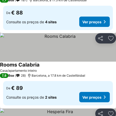
7,7
Boa
187
Barcelona, a 17.5 km de Castellbisbal
€ 88
De
Consulte os preços de
4 sites
Ver preços
Partilhar
Ad
Rooms Calabria
Casa/apartamento inteiro
7,8
Boa
28
Barcelona, a 17.8 km de Castellbisbal
€ 89
De
Consulte os preços de
2 sites
Ver preços