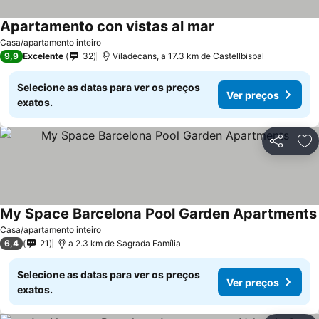
Apartamento con vistas al mar
Casa/apartamento inteiro
9,9
Excelente
32
Viladecans, a 17.3 km de Castellbisbal
Selecione as datas para ver os preços
Ver preços
exatos.
Partilhar
Ad
My Space Barcelona Pool Garden Apartments
Casa/apartamento inteiro
6,4
21
a 2.3 km de Sagrada Família
Selecione as datas para ver os preços
Ver preços
exatos.