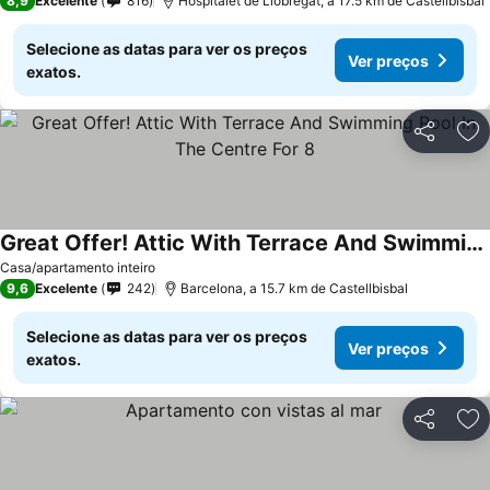
8,9
Excelente
816
Hospitalet de Llobregat, a 17.5 km de Castellbisbal
Selecione as datas para ver os preços
Ver preços
exatos.
Partilhar
Ad
Great Offer! Attic With Terrace And Swimming Pool In The Centre For 8
Casa/apartamento inteiro
9,6
Excelente
242
Barcelona, a 15.7 km de Castellbisbal
Selecione as datas para ver os preços
Ver preços
exatos.
Partilhar
Ad