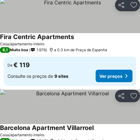
Partilhar
Ad
Fira Centric Apartments
Casa/apartamento inteiro
8,1
Muito boa
1.976
a 0.3 km de Praça de Espanha
€ 119
De
Consulte os preços de
9 sites
Ver preços
Partilhar
Ad
Barcelona Apartment Villarroel
Casa/apartamento inteiro