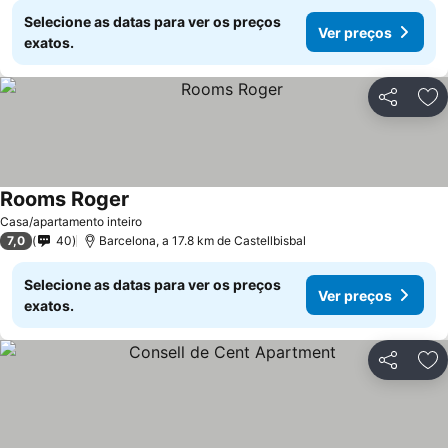
Selecione as datas para ver os preços
Ver preços
exatos.
Partilhar
Ad
Rooms Roger
Casa/apartamento inteiro
7,0
40
Barcelona, a 17.8 km de Castellbisbal
Selecione as datas para ver os preços
Ver preços
exatos.
Partilhar
Ad