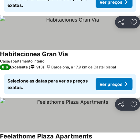
Ver preços
exatos.
Partilhar
Ad
Habitaciones Gran Via
Casa/apartamento inteiro
8,6
Excelente
913
Barcelona, a 17.9 km de Castellbisbal
Selecione as datas para ver os preços
Ver preços
exatos.
Partilhar
Ad
Feelathome Plaza Apartments