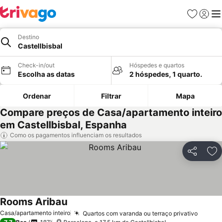
Favoritos
Iniciar
Me
Destino
Castellbisbal
Check-in/out
Hóspedes e quartos
Escolha as datas
2 hóspedes, 1 quarto.
Ordenar
Filtrar
Mapa
Compare preços de Casa/apartamento inteiro
em Castellbisbal, Espanha
Como os pagamentos influenciam os resultados
Partilhar
Ad
Rooms Aribau
Casa/apartamento inteiro
Quartos com varanda ou terraço privativo