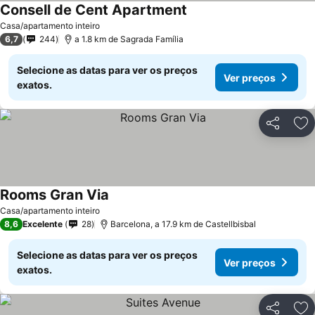
Consell de Cent Apartment
Casa/apartamento inteiro
6,7
244
a 1.8 km de Sagrada Família
Selecione as datas para ver os preços
Ver preços
exatos.
Partilhar
Ad
Rooms Gran Via
Casa/apartamento inteiro
8,6
Excelente
28
Barcelona, a 17.9 km de Castellbisbal
Selecione as datas para ver os preços
Ver preços
exatos.
Partilhar