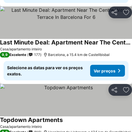
Partilhar
Ad
Last Minute Deal: Apartment Near The Centre With Terrace In Barcelona For 6
Casa/apartamento inteiro
9,9
Excelente
177
Barcelona, a 15.4 km de Castellbisbal
Selecione as datas para ver os preços
Ver preços
exatos.
Partilhar
Ad
Topdown Apartments
Casa/apartamento inteiro