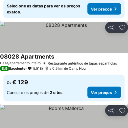
Selecione as datas para ver os preços
Ver preços
exatos.
Partilhar
Ad
08028 Apartments
Casa/apartamento inteiro
Restaurante autêntico de tapas espanholas
8,9
Excelente
5.518
a 0.9 km de Camp Nou
€ 129
De
Consulte os preços de
2 sites
Ver preços
Partilhar
Ad