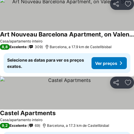
Partilhar
Ad
Art Nouveau Barcelona Apartment, on Valencia St.
Casa/apartamento inteiro
8,8
Excelente
309
Barcelona, a 17.9 km de Castellbisbal
Selecione as datas para ver os preços
Ver preços
exatos.
Partilhar
Ad
Castel Apartments
Casa/apartamento inteiro
9,2
Excelente
69
Barcelona, a 17.3 km de Castellbisbal