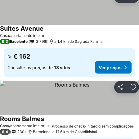
Ad
Suites Avenue
Casa/apartamento inteiro
9,3
Excelente
3.796
a 1.4 km de Sagrada Família
€ 162
De
Consulte os preços de
13 sites
Ver preços
Partilhar
Ad
Rooms Balmes
Casa/apartamento inteiro
Processo de check-in tardio sem complicações
6,4
230
Barcelona, a 17.6 km de Castellbisbal