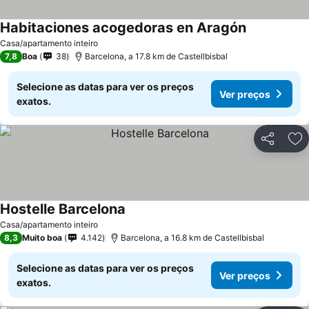
Habitaciones acogedoras en Aragón
Casa/apartamento inteiro
7,8
Boa
38
Barcelona, a 17.8 km de Castellbisbal
Selecione as datas para ver os preços
Ver preços
exatos.
Partilhar
Ad
Hostelle Barcelona
Casa/apartamento inteiro
8,3
Muito boa
4.142
Barcelona, a 16.8 km de Castellbisbal
Selecione as datas para ver os preços
Ver preços
exatos.