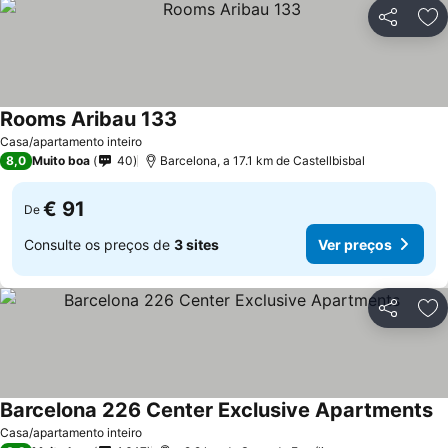
Partilhar
Ad
Rooms Aribau 133
Casa/apartamento inteiro
8,0
Muito boa
40
Barcelona, a 17.1 km de Castellbisbal
€ 91
De
Consulte os preços de
3 sites
Ver preços
Partilhar
Ad
Barcelona 226 Center Exclusive Apartments
Casa/apartamento inteiro