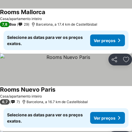
Rooms Mallorca
Casa/apartamento inteiro
7,8
Boa
29
Barcelona, a 17.4 km de Castellbisbal
Selecione as datas para ver os preços
Ver preços
exatos.
Partilhar
Ad
Rooms Nuevo Paris
Casa/apartamento inteiro
6,7
7
Barcelona, a 16.7 km de Castellbisbal
Selecione as datas para ver os preços
Ver preços
exatos.