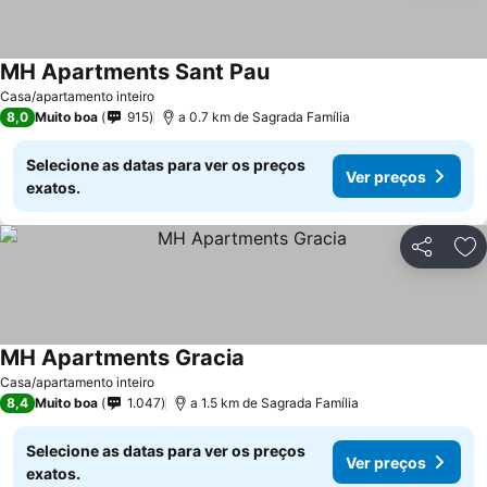
MH Apartments Sant Pau
Casa/apartamento inteiro
8,0
Muito boa
915
a 0.7 km de Sagrada Família
Selecione as datas para ver os preços
Ver preços
exatos.
Partilhar
Ad
MH Apartments Gracia
Casa/apartamento inteiro
8,4
Muito boa
1.047
a 1.5 km de Sagrada Família
Selecione as datas para ver os preços
Ver preços
exatos.