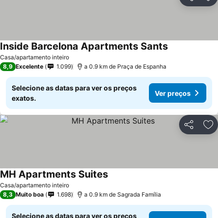
Partilhar
Ad
Inside Barcelona Apartments Sants
Casa/apartamento inteiro
8,9
Excelente
1.099
a 0.9 km de Praça de Espanha
Selecione as datas para ver os preços
Ver preços
exatos.
Partilhar
Ad
MH Apartments Suites
Casa/apartamento inteiro
8,3
Muito boa
1.698
a 0.9 km de Sagrada Família
Selecione as datas para ver os preços