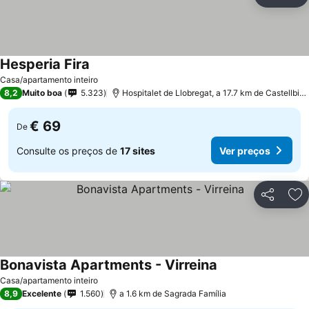
Partilhar
Ad
Hesperia Fira
Casa/apartamento inteiro
8,2
Muito boa
5.323
Hospitalet de Llobregat, a 17.7 km de Castellbisbal
€ 69
De
Consulte os preços de
17 sites
Ver preços
Partilhar
Ad
Bonavista Apartments - Virreina
Casa/apartamento inteiro
8,9
Excelente
1.560
a 1.6 km de Sagrada Família