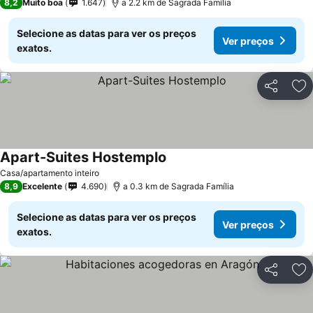
8,2
Muito boa
1.647
a 2.2 km de Sagrada Família
Selecione as datas para ver os preços
Ver preços
exatos.
Partilhar
Ad
Apart-Suites Hostemplo
Casa/apartamento inteiro
8,9
Excelente
4.690
a 0.3 km de Sagrada Família
Selecione as datas para ver os preços
Ver preços
exatos.
Partilhar
Ad