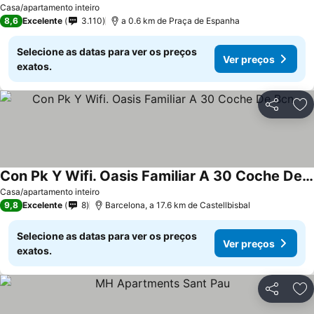
Casa/apartamento inteiro
8,6
Excelente
3.110
a 0.6 km de Praça de Espanha
Selecione as datas para ver os preços
Ver preços
exatos.
Partilhar
Ad
Con Pk Y Wifi. Oasis Familiar A 30 Coche De Bcn
Casa/apartamento inteiro
9,8
Excelente
8
Barcelona, a 17.6 km de Castellbisbal
Selecione as datas para ver os preços
Ver preços
exatos.
Partilhar
Ad