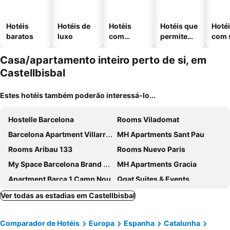
Hotéis
Hotéis de
Hotéis
Hotéis que
Hoté
baratos
luxo
com
permitem
com 
piscinas
animais
Casa/apartamento inteiro perto de si, em
Castellbisbal
Estes hotéis também poderão interessá-lo...
Hostelle Barcelona
Rooms Viladomat
Barcelona Apartment Villarroel
MH Apartments Sant Pau
Rooms Aribau 133
Rooms Nuevo Paris
My Space Barcelona Brand New Apartments In City Center
MH Apartments Gracia
Apartment Barca 1 Camp Nou
Qgat Suites & Events
Apartment "Bonito Piso Cerca de Park Guell" with Wi-Fi & A/C
Alojamiento Calma
Ver todas as estadias em Castellbisbal
Bonavista Apartments - Virreina
Habitaciones cerca del centro de Barcelona, Barceloneta, Aeropuerto y Fira
Comparador de Hotéis
Europa
Espanha
Catalunha
Rooms Villarroel
Inside Barcelona Apartments Sants