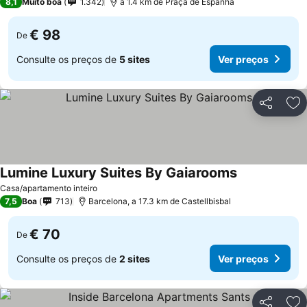
8,1
Muito boa
1.342
a 1.4 km de Praça de Espanha
€ 98
De
Consulte os preços de
5 sites
Ver preços
Partilhar
Ad
Lumine Luxury Suites By Gaiarooms
Casa/apartamento inteiro
7,5
Boa
713
Barcelona, a 17.3 km de Castellbisbal
€ 70
De
Consulte os preços de
2 sites
Ver preços