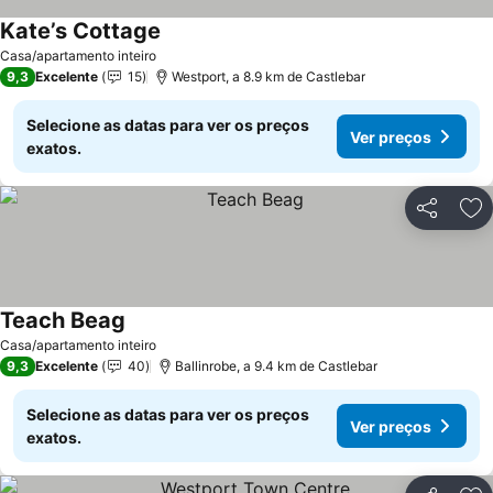
Kate’s Cottage
Ver preços
Casa/apartamento inteiro
9,3
Excelente
15
Westport, a 8.9 km de Castlebar
Selecione as datas para ver os preços
Ver preços
exatos.
Partilhar
Ad
Teach Beag
Ver preços
Casa/apartamento inteiro
9,3
Excelente
40
Ballinrobe, a 9.4 km de Castlebar
Selecione as datas para ver os preços
Ver preços
exatos.