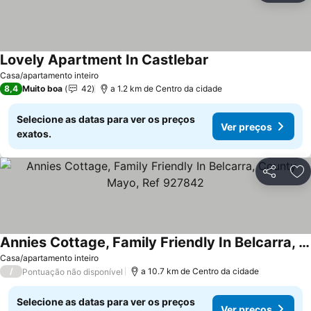
Lovely Apartment In Castlebar
Ver preços
Casa/apartamento inteiro
8,4
Muito boa
42
a 1.2 km de Centro da cidade
Selecione as datas para ver os preços
Ver preços
exatos.
Partilhar
Ad
Annies Cottage, Family Friendly In Belcarra, County Mayo, Ref 927842
Ver preços
Casa/apartamento inteiro
/
a 10.7 km de Centro da cidade
Pontuação não disponível
Selecione as datas para ver os preços
Ver preços