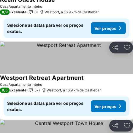
Ver preços
Casa/apartamento inteiro
8,9
Excelente
8
Westport, a 16.9 km de Castlebar
Selecione as datas para ver os preços
Ver preços
exatos.
Partilhar
Ad
Westport Retreat Apartment
Ver preços
Casa/apartamento inteiro
9,5
Excelente
57
Westport, a 16.9 km de Castlebar
Selecione as datas para ver os preços
Ver preços
exatos.
Partilhar
Ad