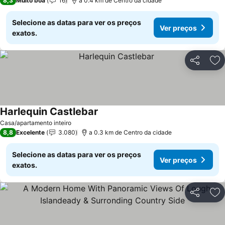
8,3
Muito boa
16
a 0.4 km de Centro da cidade
Selecione as datas para ver os preços
Ver preços
exatos.
Partilhar
Ad
Harlequin Castlebar
Ver preços
Casa/apartamento inteiro
8,8
Excelente
3.080
a 0.3 km de Centro da cidade
Selecione as datas para ver os preços
Ver preços
exatos.
Partilhar
Ad