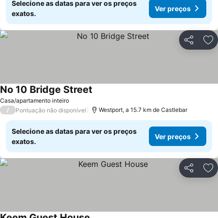
Selecione as datas para ver os preços
Ver preços
exatos.
Partilhar
Ad
No 10 Bridge Street
Ver preços
Casa/apartamento inteiro
/
Westport, a 15.7 km de Castlebar
Pontuação não disponível
Selecione as datas para ver os preços
Ver preços
exatos.
Partilhar
Ad
Keem Guest House