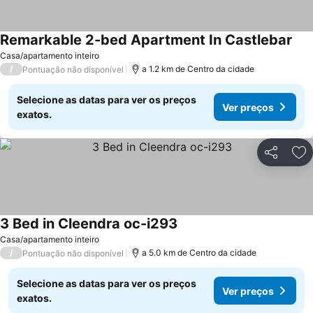
Remarkable 2-bed Apartment In Castlebar
Ver
Casa/apartamento inteiro
/
a 1.2 km de Centro da cidade
Pontuação não disponível
Selecione as datas para ver os preços
Ver preços
exatos.
Partilhar
Ad
3 Bed in Cleendra oc-i293
Ver preços
Casa/apartamento inteiro
/
a 5.0 km de Centro da cidade
Pontuação não disponível
Selecione as datas para ver os preços
Ver preços
exatos.