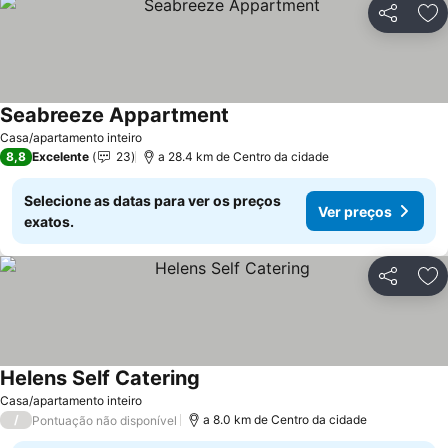
Partilhar
Ad
Seabreeze Appartment
Ver preços
Casa/apartamento inteiro
8,8
Excelente
23
a 28.4 km de Centro da cidade
Selecione as datas para ver os preços
Ver preços
exatos.
Partilhar
Ad
Helens Self Catering
Ver preços
Casa/apartamento inteiro
/
a 8.0 km de Centro da cidade
Pontuação não disponível