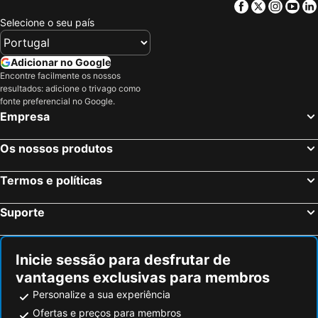
Facebook
Twitter
Insta
Yo
Selecione o seu país
Adicionar no Google
Encontre facilmente os nossos
resultados: adicione o trivago como
fonte preferencial no Google.
Empresa
Os nossos produtos
Termos e políticas
Suporte
Inicie sessão para desfrutar de
vantagens exclusivas para membros
Personalize a sua experiência
Ofertas e preços para membros