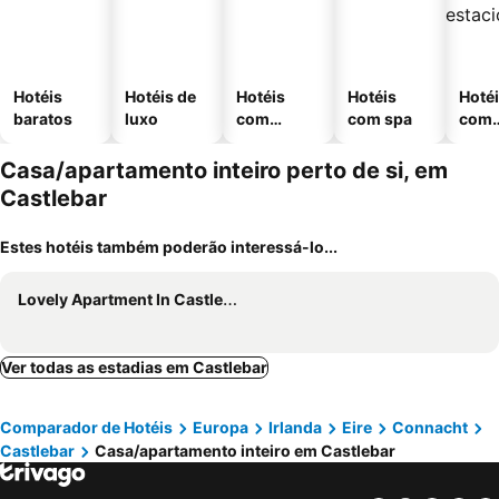
Hotéis
Hotéis de
Hotéis
Hotéis
Hoté
baratos
luxo
com
com spa
com
piscinas
esta
ment
Casa/apartamento inteiro perto de si, em
Castlebar
Estes hotéis também poderão interessá-lo...
Lovely Apartment In Castlebar
Ver todas as estadias em Castlebar
Comparador de Hotéis
Europa
Irlanda
Eire
Connacht
Castlebar
Casa/apartamento inteiro em Castlebar