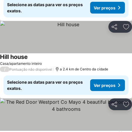
Selecione as datas para ver os preços
Ver preços
exatos.
Partilhar
Ad
Hill house
Ver preços
Casa/apartamento inteiro
/
a 2.4 km de Centro da cidade
Pontuação não disponível
Selecione as datas para ver os preços
Ver preços
exatos.
Partilhar
Ad