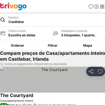
Favoritos
Iniciar
Me
Destino
Castlebar
Check-in/out
Hóspedes e quartos
Escolha as datas
2 hóspedes, 1 quarto.
Ordenar
Filtrar
Mapa
Compare preços de Casa/apartamento inteiro
em Castlebar, Irlanda
Como os pagamentos influenciam os resultados
Partilhar
Ad
The Courtyard
Ver preços
Casa/apartamento inteiro