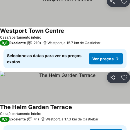
Partilhar
Ad
Westport Town Centre
Ver preços
Casa/apartamento inteiro
9,8
Excelente
210
Westport, a 15.7 km de Castlebar
Selecione as datas para ver os preços
Ver preços
exatos.
Partilhar
Ad
The Helm Garden Terrace
Ver preços
Casa/apartamento inteiro
9,2
Excelente
41
Westport, a 17.3 km de Castlebar