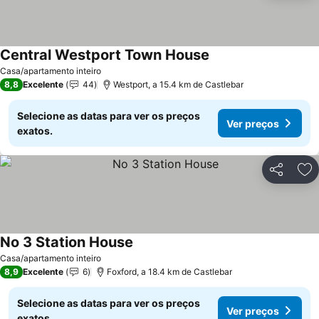
Central Westport Town House
Ver preços
Casa/apartamento inteiro
8,8
Excelente
44
Westport, a 15.4 km de Castlebar
Selecione as datas para ver os preços
Ver preços
exatos.
Partilhar
Ad
No 3 Station House
Ver preços
Casa/apartamento inteiro
8,9
Excelente
6
Foxford, a 18.4 km de Castlebar
Selecione as datas para ver os preços
Ver preços
exatos.