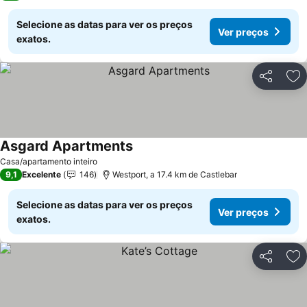
Selecione as datas para ver os preços
Ver preços
exatos.
Partilhar
Ad
Asgard Apartments
Ver preços
Casa/apartamento inteiro
9,1
Excelente
146
Westport, a 17.4 km de Castlebar
Selecione as datas para ver os preços
Ver preços
exatos.
Partilhar
Ad