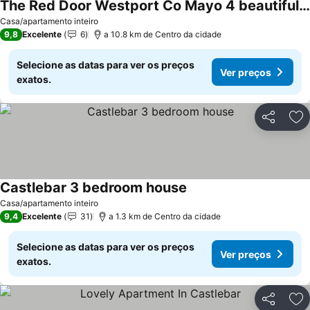
The Red Door Westport Co Mayo 4 beautiful bedrooms 4 bathrooms
Ver preços
Casa/apartamento inteiro
9,8
Excelente
6
a 10.8 km de Centro da cidade
Selecione as datas para ver os preços
Ver preços
exatos.
Partilhar
Ad
Castlebar 3 bedroom house
Ver preços
Casa/apartamento inteiro
9,4
Excelente
31
a 1.3 km de Centro da cidade
Selecione as datas para ver os preços
Ver preços
exatos.
Partilhar
Ad