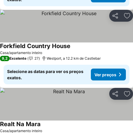
Partilhar
Ad
Forkfield Country House
Ver preços
Casa/apartamento inteiro
9,2
Excelente
27
Westport, a 12.2 km de Castlebar
Selecione as datas para ver os preços
Ver preços
exatos.
Partilhar
Ad
Realt Na Mara
Ver preços
Casa/apartamento inteiro