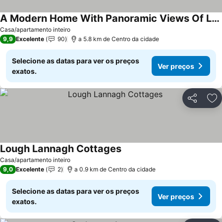
A Modern Home With Panoramic Views Of Lough Islandeady & Surronding Country Side
Ver preços
Casa/apartamento inteiro
9,9
Excelente
90
a 5.8 km de Centro da cidade
Selecione as datas para ver os preços
Ver preços
exatos.
Partilhar
Ad
Lough Lannagh Cottages
Ver preços
Casa/apartamento inteiro
9,0
Excelente
2
a 0.9 km de Centro da cidade
Selecione as datas para ver os preços
Ver preços
exatos.