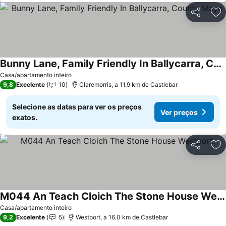
Partilhar
Ad
Bunny Lane, Family Friendly In Ballycarra, County Mayo
Ver preços
Casa/apartamento inteiro
9,8
Excelente
10
Claremorris, a 11.9 km de Castlebar
Selecione as datas para ver os preços
Ver preços
exatos.
Partilhar
Ad
M044 An Teach Cloich The Stone House Westport
Ver preços
Casa/apartamento inteiro
9,2
Excelente
5
Westport, a 16.0 km de Castlebar