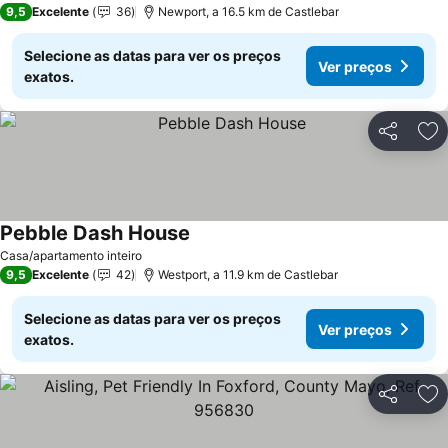
9,5
Excelente
36
Newport, a 16.5 km de Castlebar
Selecione as datas para ver os preços
Ver preços
exatos.
Partilhar
Ad
Pebble Dash House
Ver preços
Casa/apartamento inteiro
9,5
Excelente
42
Westport, a 11.9 km de Castlebar
Selecione as datas para ver os preços
Ver preços
exatos.
Partilhar
Ad