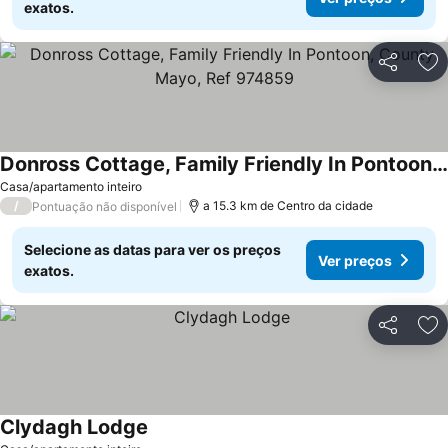
exatos.
Partilhar
Ad
Donross Cottage, Family Friendly In Pontoon, County Mayo, Ref 974859
Ver preços
Casa/apartamento inteiro
/
a 15.3 km de Centro da cidade
Pontuação não disponível
Selecione as datas para ver os preços
Ver preços
exatos.
Partilhar
Ad
Clydagh Lodge
Ver preços