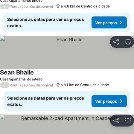
Casa/apartamento inteiro
/
a 4.8 km de Centro da cidade
Pontuação não disponível
Selecione as datas para ver os preços
Ver preços
exatos.
Partilhar
Ad
Sean Bhaile
Ver preços
Casa/apartamento inteiro
/
a 8.1 km de Centro da cidade
Pontuação não disponível
Selecione as datas para ver os preços
Ver preços
exatos.
Partilhar
Ad