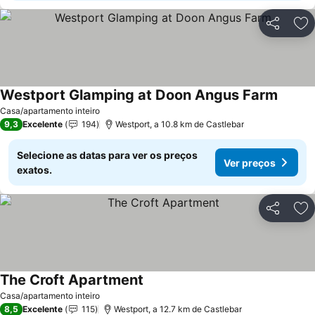
Partilhar
Ad
Westport Glamping at Doon Angus Farm
Ver pr
Casa/apartamento inteiro
9,3
Excelente
194
Westport, a 10.8 km de Castlebar
Selecione as datas para ver os preços
Ver preços
exatos.
Partilhar
Ad
The Croft Apartment
Ver preços
Casa/apartamento inteiro
8,5
Excelente
115
Westport, a 12.7 km de Castlebar