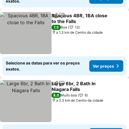
exatos.
Spacious 4BR, 1BA close
Partilhar
Adicionar aos favoritos
to the Falls
Ver preços
7,5
Boa
12
a 1.3 km de Centro da cidade
Selecione as datas para ver os preços
Ver preços
exatos.
Large 6br, 2 Bath In
Partilhar
Adicionar aos favoritos
Niagara Falls
Ver preços
8,0
Muito boa
6
a 2.3 km de Centro da cidade