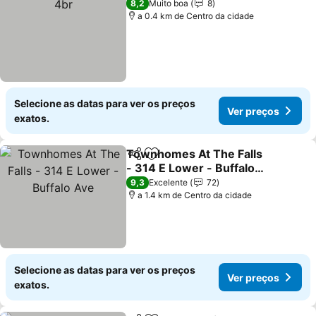
8,2
Muito boa
8
a 0.4 km de Centro da cidade
Selecione as datas para ver os preços
Ver preços
exatos.
Townhomes At The Falls
Partilhar
Adicionar aos favoritos
- 314 E Lower - Buffalo
Ave
Ver preços
9,3
Excelente
72
a 1.4 km de Centro da cidade
Selecione as datas para ver os preços
Ver preços
exatos.