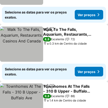
Selecione as datas para ver os preços
Ver preços
exatos.
Walk To The Falls,
Partilhar
Adicionar aos favoritos
Aquarium, Restaurants,
Casinos And Canada
Ver preços
8,8
Excelente
72
a 0.3 km de Centro da cidade
Selecione as datas para ver os preços
Ver preços
exatos.
Townhomes At The Falls
Partilhar
Adicionar aos favoritos
- 310 B Upper - Buffalo
Ave
Ver preços
9,8
Excelente
88
a 1.4 km de Centro da cidade