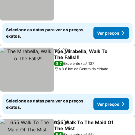
Selecione as datas para ver os preços
Ver preços
exatos.
The Mirabella, Walk To
Partilhar
Adicionar aos favoritos
The Falls!!!
Ver preços
8,7
Excelente
127
a 0.6 km de Centro da cidade
Selecione as datas para ver os preços
Ver preços
exatos.
655 Walk To The Maid Of
Partilhar
Adicionar aos favoritos
The Mist
Ver preços
8,6
Excelente
66