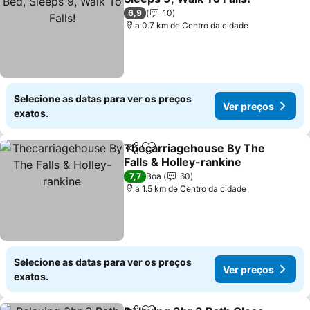
Ver preços
6,9
10
a 0.7 km de Centro da cidade
Selecione as datas para ver os preços
Ver preços
exatos.
Thecarriagehouse By The
Partilhar
Adicionar aos favoritos
Falls & Holley-rankine
Ver preços
7,7
Boa
60
a 1.5 km de Centro da cidade
Selecione as datas para ver os preços
Ver preços
exatos.