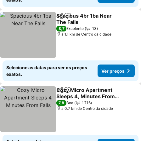
Spacious 4br 1ba Near
Partilhar
Adicionar aos favoritos
The Falls
Ver preços
8,7
Excelente
13
a 1.1 km de Centro da cidade
Selecione as datas para ver os preços
Ver preços
exatos.
Cozy Micro Apartment
Partilhar
Adicionar aos favoritos
Sleeps 4, Minutes From
Falls
Ver preços
7,8
Boa
1.716
a 0.7 km de Centro da cidade