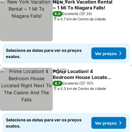
New York Vacation Rental
Partilhar
Adicionar aos favoritos
~ 1 Mi To Niagara Falls!
Ver preços
8,9
Excelente
24
a 0.7 km de Centro da cidade
Selecione as datas para ver os preços
Ver preços
exatos.
Prime Location! 4
Partilhar
Adicionar aos favoritos
Bedroom House Located
Right Next To The Casino
Ver preços
8,7
Excelente
157
And The Falls
a 0.3 km de Centro da cidade
Selecione as datas para ver os preços
Ver preços
exatos.