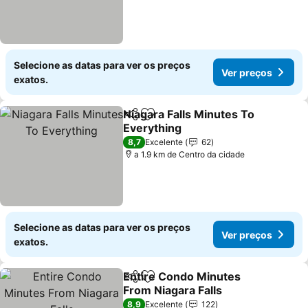
Selecione as datas para ver os preços
Ver preços
exatos.
Niagara Falls Minutes To
Partilhar
Adicionar aos favoritos
Everything
Ver preços
8,7
Excelente
62
a 1.9 km de Centro da cidade
Selecione as datas para ver os preços
Ver preços
exatos.
Entire Condo Minutes
Partilhar
Adicionar aos favoritos
From Niagara Falls
Ver preços
8,9
Excelente
122