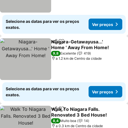
Selecione as datas para ver os preços
Ver preços
exatos.
Niagara-Getawayusa...'
Partilhar
Adicionar aos favoritos
Home ' Away From Home!
Ver preços
9,8
Excelente
419
a 1.2 km de Centro da cidade
Selecione as datas para ver os preços
Ver preços
exatos.
Walk To Niagara Falls.
Partilhar
Adicionar aos favoritos
Renovated 3 Bed House!
Ver preços
8,4
Muito boa
14
a 0.3 km de Centro da cidade