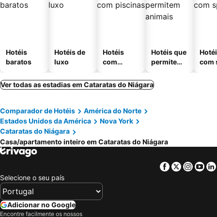
Hotéis
Hotéis de
Hotéis
Hotéis que
Hoté
baratos
luxo
com
permitem
com 
piscinas
animais
Ver todas as estadias em Cataratas do Niágara
Comparador de Hotéis
América do Norte
Estados Unidos da América
Nova York
Cataratas do Niágara
Casa/apartamento inteiro em Cataratas do Niágara
Facebook
Twitter
Insta
Yo
Selecione o seu país
Adicionar no Google
Encontre facilmente os nossos