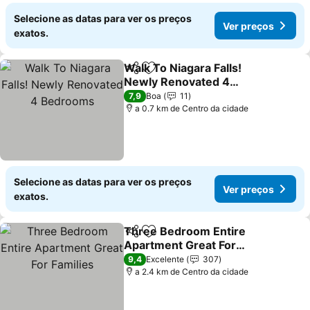
Selecione as datas para ver os preços
Ver preços
exatos.
Walk To Niagara Falls!
Partilhar
Adicionar aos favoritos
Newly Renovated 4
Bedrooms
Ver preços
7,9
Boa
11
a 0.7 km de Centro da cidade
Selecione as datas para ver os preços
Ver preços
exatos.
Three Bedroom Entire
Partilhar
Adicionar aos favoritos
Apartment Great For
Families
Ver preços
9,4
Excelente
307
a 2.4 km de Centro da cidade