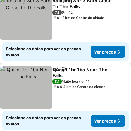
Relaxing 3br 3 Bath Close
Partilhar
Adicionar aos favoritos
To The Falls
Ver preços
7,1
12
a 1.2 km de Centro da cidade
Selecione as datas para ver os preços
Ver preços
exatos.
Quaint 1br 1ba Near The
Partilhar
Adicionar aos favoritos
Falls
Ver preços
8,1
Muito boa
11
a 0.4 km de Centro da cidade
Selecione as datas para ver os preços
Ver preços
exatos.