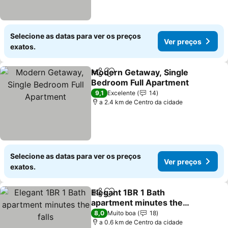
Selecione as datas para ver os preços
Ver preços
exatos.
Modern Getaway, Single
Partilhar
Adicionar aos favoritos
Bedroom Full Apartment
Ver preços
9,1
Excelente
14
a 2.4 km de Centro da cidade
Selecione as datas para ver os preços
Ver preços
exatos.
Elegant 1BR 1 Bath
Partilhar
Adicionar aos favoritos
apartment minutes the
falls
Ver preços
8,0
Muito boa
18
a 0.6 km de Centro da cidade