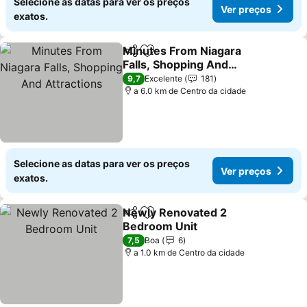
Selecione as datas para ver os preços
Ver preços
exatos.
Minutes From Niagara
Partilhar
Adicionar aos favoritos
Falls, Shopping And
Attractions
Ver preços
9,7
Excelente
181
a 6.0 km de Centro da cidade
Selecione as datas para ver os preços
Ver preços
exatos.
Newly Renovated 2
Partilhar
Adicionar aos favoritos
Bedroom Unit
Ver preços
7,5
Boa
6
a 1.0 km de Centro da cidade