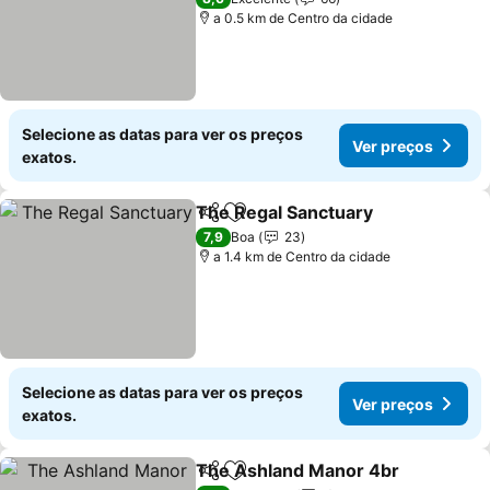
a 0.5 km de Centro da cidade
Selecione as datas para ver os preços
Ver preços
exatos.
The Regal Sanctuary
Partilhar
Adicionar aos favoritos
Ver p
7,9
Boa
23
a 1.4 km de Centro da cidade
Selecione as datas para ver os preços
Ver preços
exatos.
The Ashland Manor 4br
Partilhar
Adicionar aos favoritos
Ve