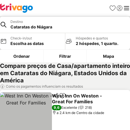
Favoritos
Iniciar
Me
Destino
Cataratas do Niágara
Check-in/out
Hóspedes e quartos
Escolha as datas
2 hóspedes, 1 quarto.
Ordenar
Filtrar
Mapa
Compare preços de Casa/apartamento inteiro
em Cataratas do Niágara, Estados Unidos da
América
Como os pagamentos influenciam os resultados
West Inn On Weston -
Partilhar
Adicionar aos favoritos
Great For Families
Ver preços
9,6
Excelente
218
a 2.4 km de Centro da cidade