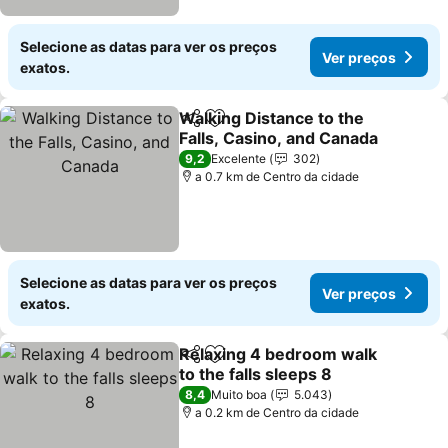
Selecione as datas para ver os preços
Ver preços
exatos.
Walking Distance to the
Partilhar
Adicionar aos favoritos
Falls, Casino, and Canada
Ver preços
9,2
Excelente
302
a 0.7 km de Centro da cidade
Selecione as datas para ver os preços
Ver preços
exatos.
Relaxing 4 bedroom walk
Partilhar
Adicionar aos favoritos
to the falls sleeps 8
Ver preços
8,4
Muito boa
5.043
a 0.2 km de Centro da cidade