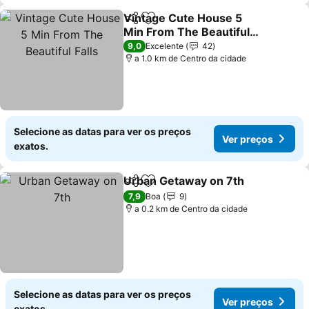
Vintage Cute House 5
Partilhar
Adicionar aos favoritos
Min From The Beautiful
Falls
Ver preços
9,0
Excelente
42
a 1.0 km de Centro da cidade
Selecione as datas para ver os preços
Ver preços
exatos.
Urban Getaway on 7th
Partilhar
Adicionar aos favoritos
Ver
7,9
Boa
9
a 0.2 km de Centro da cidade
Selecione as datas para ver os preços
Ver preços
exatos.