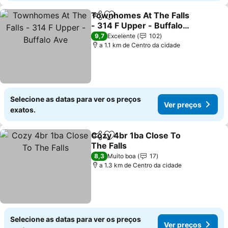
Townhomes At The Falls
Partilhar
Adicionar aos favoritos
- 314 F Upper - Buffalo
Ave
Ver preços
9,7
Excelente
102
a 1.1 km de Centro da cidade
Selecione as datas para ver os preços
Ver preços
exatos.
Cozy 4br 1ba Close To
Partilhar
Adicionar aos favoritos
The Falls
Ver preços
8,3
Muito boa
17
a 1.3 km de Centro da cidade
Selecione as datas para ver os preços
Ver preços