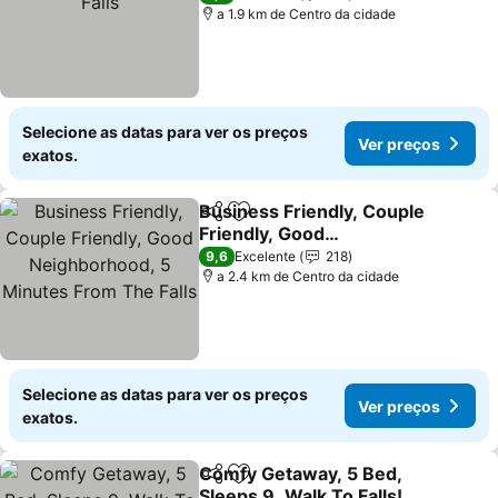
a 1.9 km de Centro da cidade
Selecione as datas para ver os preços
Ver preços
exatos.
Business Friendly, Couple
Partilhar
Adicionar aos favoritos
Friendly, Good
Neighborhood, 5 Minutes
Ver preços
9,6
Excelente
218
From The Falls
a 2.4 km de Centro da cidade
Selecione as datas para ver os preços
Ver preços
exatos.
Comfy Getaway, 5 Bed,
Partilhar
Adicionar aos favoritos
Sleeps 9, Walk To Falls!