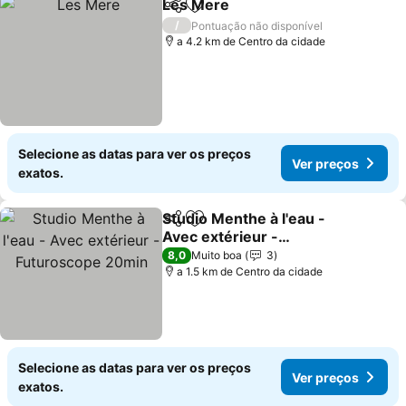
Les Mere
Partilhar
Adicionar aos favoritos
/
Pontuação não disponível
a 4.2 km de Centro da cidade
Selecione as datas para ver os preços
Ver preços
exatos.
Studio Menthe à l'eau -
Partilhar
Adicionar aos favoritos
Avec extérieur -
Futuroscope 20min
8,0
Muito boa
3
a 1.5 km de Centro da cidade
Selecione as datas para ver os preços
Ver preços
exatos.