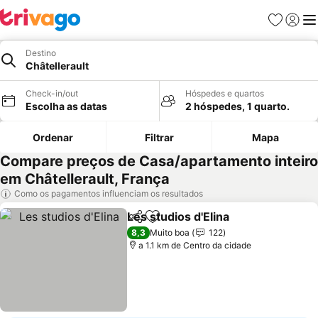
Favoritos
Iniciar
Me
Destino
Châtellerault
Check-in/out
Hóspedes e quartos
Escolha as datas
2 hóspedes, 1 quarto.
Ordenar
Filtrar
Mapa
Compare preços de Casa/apartamento inteiro
em Châtellerault, França
Como os pagamentos influenciam os resultados
Les studios d'Elina
Partilhar
Adicionar aos favoritos
8,3
Muito boa
122
a 1.1 km de Centro da cidade