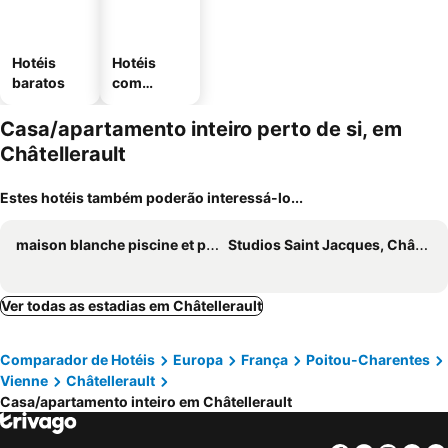
Hotéis
Hotéis
baratos
com
estaciona
mento
Casa/apartamento inteiro perto de si, em
Châtellerault
Estes hotéis também poderão interessá-lo...
maison blanche piscine et petit déjeuner
Studios Saint Jacques, Châtellerault
Ver todas as estadias em Châtellerault
Comparador de Hotéis
Europa
França
Poitou-Charentes
Vienne
Châtellerault
Casa/apartamento inteiro em Châtellerault