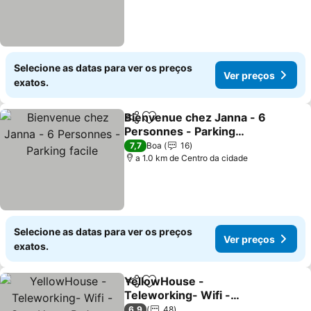
Selecione as datas para ver os preços
Ver preços
exatos.
Bienvenue chez Janna - 6
Partilhar
Adicionar aos favoritos
Personnes - Parking
facile
7,7
Boa
16
a 1.0 km de Centro da cidade
Selecione as datas para ver os preços
Ver preços
exatos.
YellowHouse -
Partilhar
Adicionar aos favoritos
Teleworking- Wifi -
CosyHouseByJanna
6,9
48