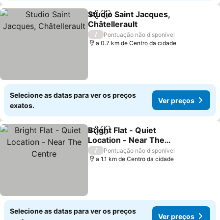
Studio Saint Jacques,
Partilhar
Adicionar aos favoritos
Châtellerault
/
Pontuação não disponível
a 0.7 km de Centro da cidade
Selecione as datas para ver os preços
Ver preços
exatos.
Bright Flat - Quiet
Partilhar
Adicionar aos favoritos
Location - Near The
Centre
/
Pontuação não disponível
a 1.1 km de Centro da cidade
Selecione as datas para ver os preços
Ver preços