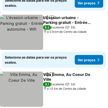
Selecione as datas para ver os preços
Ver preços
exatos.
L'évasion urbaine -
Partilhar
Adicionar aos favoritos
Parking gratuit - Entrée
autonome - Wifi
9,2
Excelente
35
a 0.9 km de Centro da cidade
Selecione as datas para ver os preços
Ver preços
exatos.
Villa Emma, Au Coeur De
Partilhar
Adicionar aos favoritos
Ville
9,1
Excelente
32
a 1.0 km de Centro da cidade