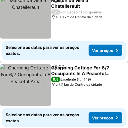
Maison de ville a
Partilhar
Adicionar aos favoritos
Chatellerault
/
Pontuação não disponível
a 0.8 km de Centro da cidade
Selecione as datas para ver os preços
Ver preços
exatos.
Charming Cottage For 6/7
Partilhar
Adicionar aos favoritos
Occupants In A Peaceful
Area
9,8
Excelente
149
a 7.7 km de Centro da cidade
Selecione as datas para ver os preços
Ver preços
exatos.