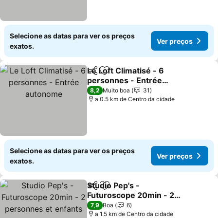
Selecione as datas para ver os preços
Ver preços
exatos.
Le Loft Climatisé - 6
Partilhar
Adicionar aos favoritos
personnes - Entrée
autonome
8,2
Muito boa
31
a 0.5 km de Centro da cidade
Selecione as datas para ver os preços
Ver preços
exatos.
Studio Pep's -
Partilhar
Adicionar aos favoritos
Futuroscope 20min - 2
personnes et enfants
7,9
Boa
6
a 1.5 km de Centro da cidade