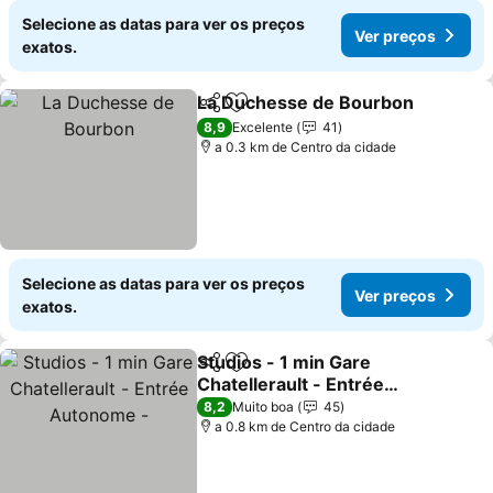
Selecione as datas para ver os preços
Ver preços
exatos.
La Duchesse de Bourbon
Partilhar
Adicionar aos favoritos
8,9
Excelente
41
a 0.3 km de Centro da cidade
Selecione as datas para ver os preços
Ver preços
exatos.
Studios - 1 min Gare
Partilhar
Adicionar aos favoritos
Chatellerault - Entrée
Autonome -
8,2
Muito boa
45
a 0.8 km de Centro da cidade