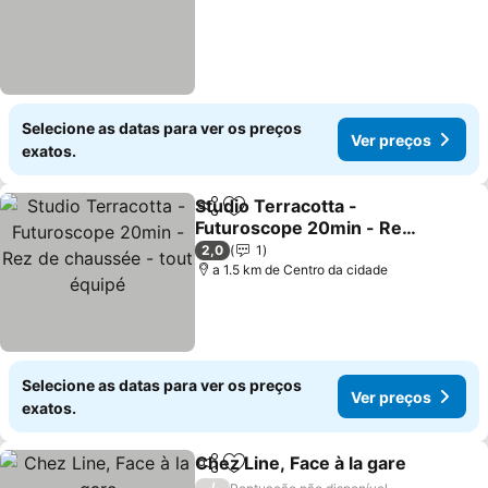
Selecione as datas para ver os preços
Ver preços
exatos.
Studio Terracotta -
Partilhar
Adicionar aos favoritos
Futuroscope 20min - Rez
de chaussée - tout
2,0
1
équipé
a 1.5 km de Centro da cidade
Selecione as datas para ver os preços
Ver preços
exatos.
Chez Line, Face à la gare
Partilhar
Adicionar aos favoritos
/