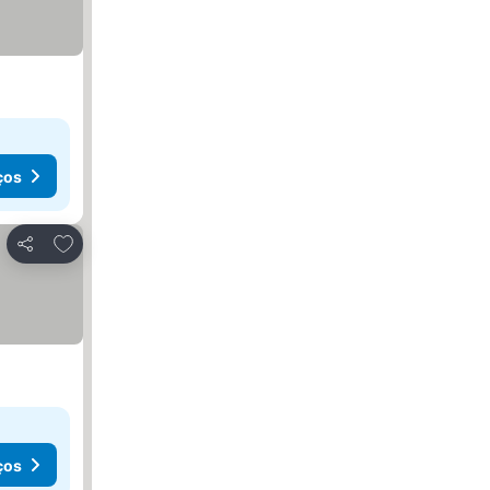
ços
Adicionar aos favoritos
Partilhar
ços