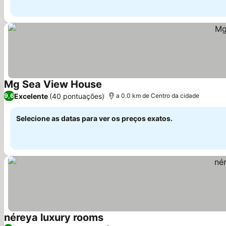
Mg Sea View House
Ver preços
Excelente
(40 pontuações)
9,6
a 0.0 km de Centro da cidade
Selecione as datas para ver os preços exatos.
néreya luxury rooms
Ver preços