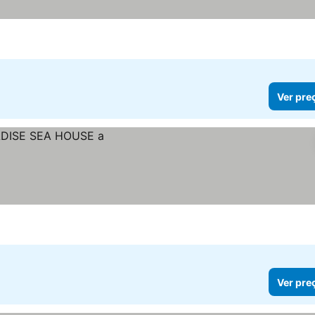
Ver pre
Ver pre