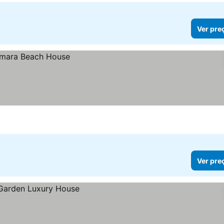
Ver pre
Ver pre