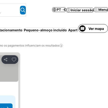
PT · €
Menu
Iniciar sessão
.
Ver mapa
tacionamento
Pequeno-almoço incluído
Aparthotel
Ar condicio
o os pagamentos influenciam os resultados
Adicionar aos favoritos
Partilhar