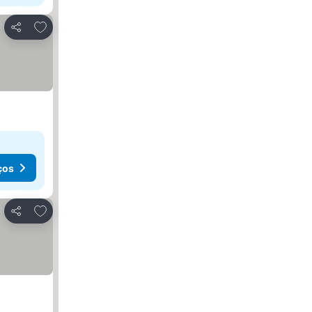
Adicionar aos favoritos
Partilhar
ços
Adicionar aos favoritos
Partilhar