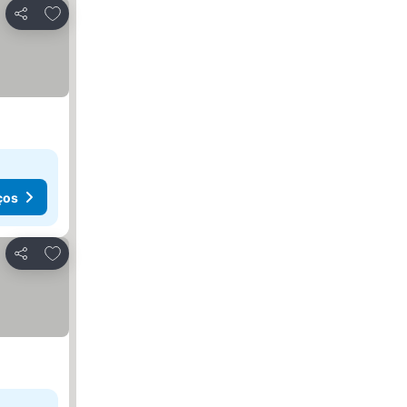
Adicionar aos favoritos
Partilhar
ços
Adicionar aos favoritos
Partilhar