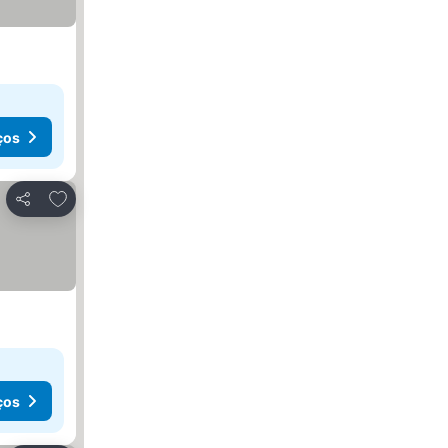
ços
Adicionar aos favoritos
Partilhar
ços