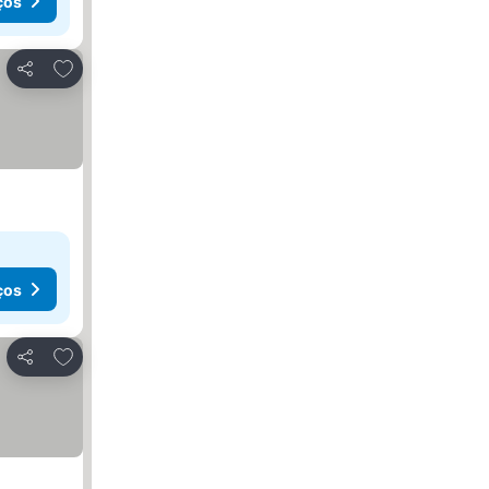
ços
Adicionar aos favoritos
Partilhar
ços
Adicionar aos favoritos
Partilhar