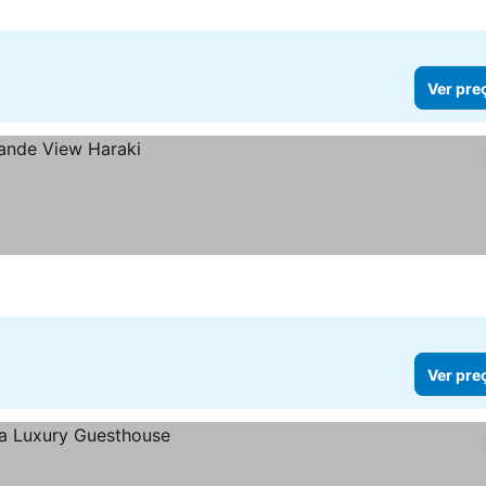
Ver pre
Ver pre