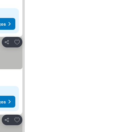
ços
Adicionar aos favoritos
Partilhar
ços
Adicionar aos favoritos
Partilhar