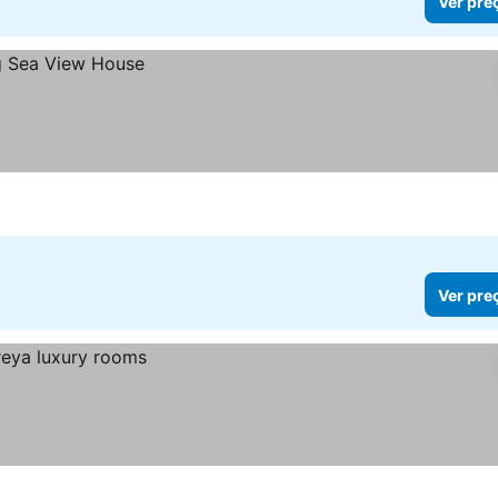
Ver pre
Ver pre