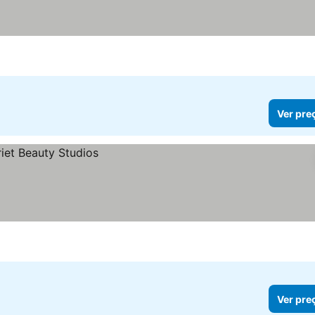
Ver pre
Ver pre