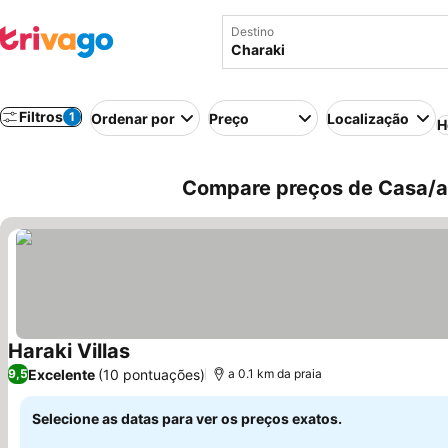
Destino
Filtros
1
Ordenar por
Preço
Localização
H
Compare preços de Casa/ap
Haraki Villas
Ver preços
Excelente
(10 pontuações)
9,5
a 0.1 km da praia
Selecione as datas para ver os preços exatos.