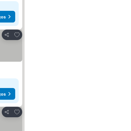
ços
Adicionar aos favoritos
Partilhar
ços
Adicionar aos favoritos
Partilhar