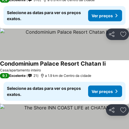
Selecione as datas para ver os preços
Ver preços
exatos.
Partilhar
Ad
Condominium Palace Resort Chatan Ii
Ver preços
Casa/apartamento inteiro
9,1
Excelente
21
a 1.9 km de Centro da cidade
Selecione as datas para ver os preços
Ver preços
exatos.
Partilhar
Ad