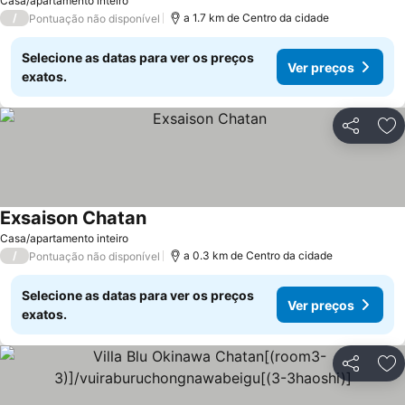
Casa/apartamento inteiro
/
a 1.7 km de Centro da cidade
Pontuação não disponível
Selecione as datas para ver os preços
Ver preços
exatos.
Partilhar
Ad
Exsaison Chatan
Ver preços
Casa/apartamento inteiro
/
a 0.3 km de Centro da cidade
Pontuação não disponível
Selecione as datas para ver os preços
Ver preços
exatos.
Partilhar
Ad