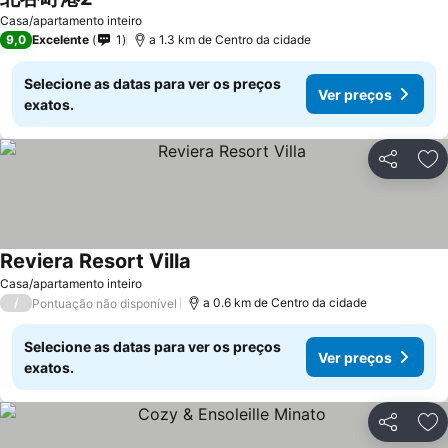
Ver preços
Casa/apartamento inteiro
9,0
Excelente
1
a 1.3 km de Centro da cidade
Selecione as datas para ver os preços
Ver preços
exatos.
Partilhar
Ad
Reviera Resort Villa
Ver preços
Casa/apartamento inteiro
/
a 0.6 km de Centro da cidade
Pontuação não disponível
Selecione as datas para ver os preços
Ver preços
exatos.
Partilhar
Ad