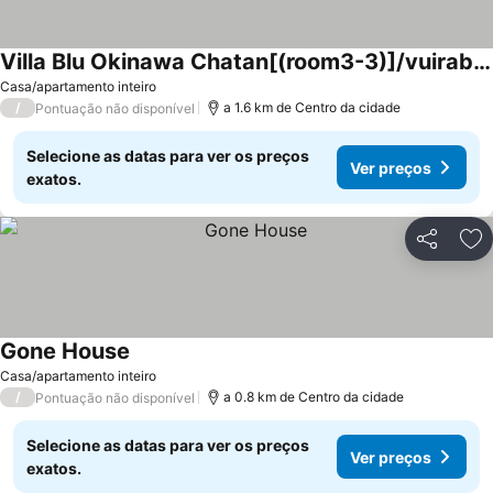
Villa Blu Okinawa Chatan[(room3-3)]/vuiraburuchongnawabeigu[(3-3haoshi)]
Ver preços
Casa/apartamento inteiro
/
a 1.6 km de Centro da cidade
Pontuação não disponível
Selecione as datas para ver os preços
Ver preços
exatos.
Partilhar
Ad
Gone House
Ver preços
Casa/apartamento inteiro
/
a 0.8 km de Centro da cidade
Pontuação não disponível
Selecione as datas para ver os preços
Ver preços
exatos.