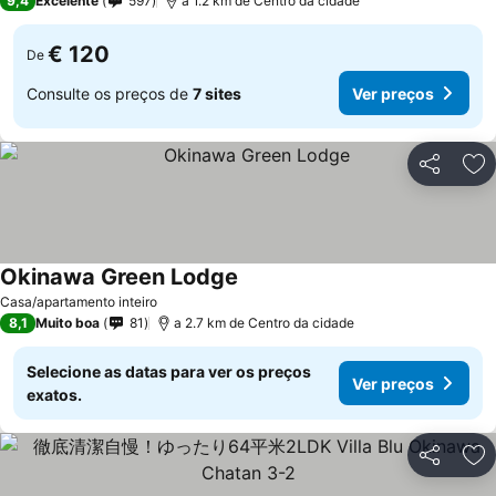
9,4
Excelente
597
a 1.2 km de Centro da cidade
€ 120
De
Consulte os preços de
7 sites
Ver preços
Partilhar
Ad
Okinawa Green Lodge
Ver preços
Casa/apartamento inteiro
8,1
Muito boa
81
a 2.7 km de Centro da cidade
Selecione as datas para ver os preços
Ver preços
exatos.
Partilhar
Ad