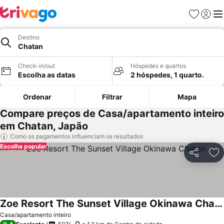
Favoritos
Iniciar
Me
Destino
Chatan
Check-in/out
Hóspedes e quartos
Escolha as datas
2 hóspedes, 1 quarto.
Ordenar
Filtrar
Mapa
Compare preços de Casa/apartamento inteiro
em Chatan, Japão
Como os pagamentos influenciam os resultados
Escolha popular
Partilhar
Ad
Zoe Resort The Sunset Village Okinawa Chatan
Ver preços
Casa/apartamento inteiro