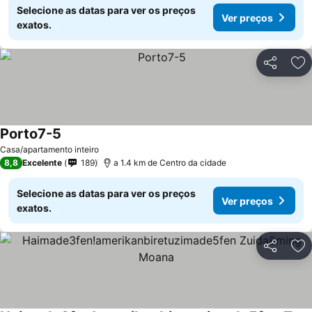
Selecione as datas para ver os preços
Ver preços
exatos.
Partilhar
Ad
Porto7-5
Ver preços
Casa/apartamento inteiro
8,8
Excelente
189
a 1.4 km de Centro da cidade
Selecione as datas para ver os preços
Ver preços
exatos.
Partilhar
Ad