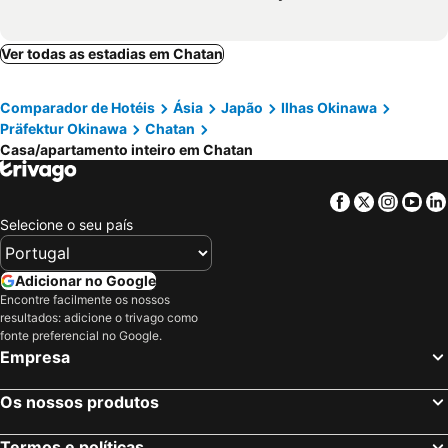
Ver todas as estadias em Chatan
Comparador de Hotéis
Ásia
Japão
Ilhas Okinawa
Präfektur Okinawa
Chatan
Casa/apartamento inteiro em Chatan
Facebook
Twitter
Insta
Yo
Selecione o seu país
Adicionar no Google
Encontre facilmente os nossos
resultados: adicione o trivago como
fonte preferencial no Google.
Empresa
Os nossos produtos
Termos e políticas