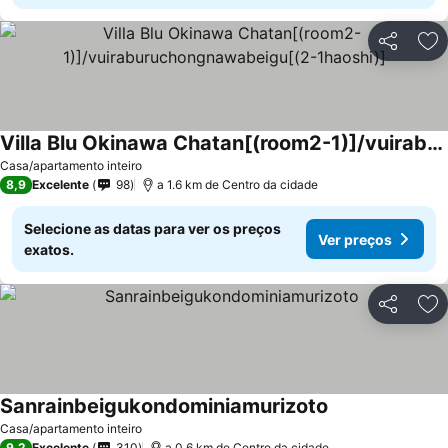
Partilhar
Ad
Villa Blu Okinawa Chatan[(room2-1)]/vuiraburuchongnawabeigu[(2-1haoshi)]
Ver preços
Casa/apartamento inteiro
8,9
Excelente
98
a 1.6 km de Centro da cidade
Selecione as datas para ver os preços
Ver preços
exatos.
Partilhar
Ad
Sanrainbeigukondominiamurizoto
Ver preços
Casa/apartamento inteiro
9,2
Excelente
310
a 0.6 km de Centro da cidade