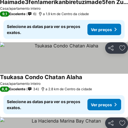
Haimade3fen!amerikanbiretuzimade5fen Zuida8ming Moana
Ver preços
Casa/apartamento inteiro
9,1
Excelente
6
a 1.9 km de Centro da cidade
Selecione as datas para ver os preços
Ver preços
exatos.
Partilhar
Ad
Tsukasa Condo Chatan Alaha
Ver preços
Casa/apartamento inteiro
8,8
Excelente
34
a 2.8 km de Centro da cidade
Selecione as datas para ver os preços
Ver preços
exatos.
Partilhar
Ad