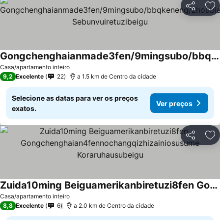
Partilhar
Ad
Gongchenghaianmade3fen/9mingsubo/bbqkeneng/zhoubiannihayinshidianduoshunobeigueria Sebunvuiretuzibeigu
Ver preços
Casa/apartamento inteiro
9,2
Excelente
22
a 1.5 km de Centro da cidade
Selecione as datas para ver os preços
Ver preços
exatos.
Partilhar
Ad
Zuida10ming Beiguamerikanbiretuzi8fen Gongchenghaian4fennochangqizhizainiosusume Koraruhausubeigu
Ver preços
Casa/apartamento inteiro
8,8
Excelente
6
a 2.0 km de Centro da cidade