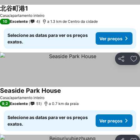
北谷町港1
Ver preços
Casa/apartamento inteiro
10
Excelente
4
a 1.3 km de Centro da cidade
Selecione as datas para ver os preços
Ver preços
exatos.
Partilhar
Ad
Seaside Park House
Ver preços
Casa/apartamento inteiro
9,2
Excelente
51
a 0.7 km da praia
Selecione as datas para ver os preços
Ver preços
exatos.