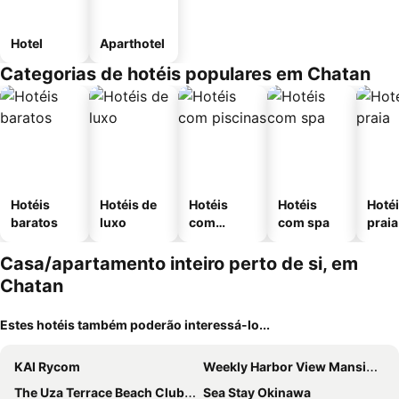
Hotel
Aparthotel
Categorias de hotéis populares em Chatan
Hotéis
Hotéis de
Hotéis
Hotéis
Hotéi
baratos
luxo
com
com spa
praia
piscinas
Casa/apartamento inteiro perto de si, em
Chatan
Estes hotéis também poderão interessá-lo...
KAI Rycom
Weekly Harbor View Mansion Ginowan
The Uza Terrace Beach Club Villas
Sea Stay Okinawa