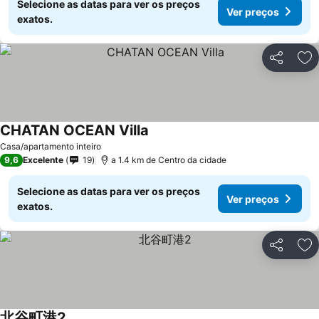
Selecione as datas para ver os preços
Ver preços
exatos.
Partilhar
Ad
CHATAN OCEAN Villa
Ver preços
Casa/apartamento inteiro
9,6
Excelente
19
a 1.4 km de Centro da cidade
Selecione as datas para ver os preços
Ver preços
exatos.
Partilhar
Ad
北谷町港2