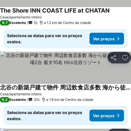
The Shore INN COAST LIFE at CHATAN
Ver preço
Casa/apartamento inteiro
9,7
Excelente
5
a 1.2 km de Centro da cidade
Selecione as datas para ver os preços
Ver preços
exatos.
Partilhar
Ad
北谷の新築戸建て物件 周辺飲食店多数 海から徒歩5分 駐車場2台 最大10名 Hiro北谷リゾート
Ver preços
Casa/apartamento inteiro
9,2
Excelente
20
a 1.8 km de Centro da cidade
Selecione as datas para ver os preços
Ver preços
exatos.