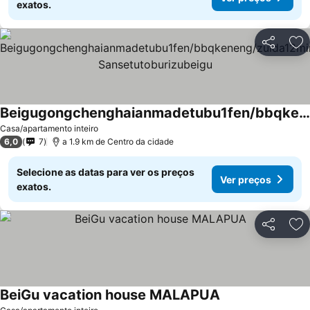
exatos.
Partilhar
Ad
Beigugongchenghaianmadetubu1fen/bbqkeneng/zuida12ming/shishezhoubianosiyarenakahueyayinshidianduoshu Sansetutoburizubeigu
Ver preços
Casa/apartamento inteiro
6,0
7
a 1.9 km de Centro da cidade
Selecione as datas para ver os preços
Ver preços
exatos.
Partilhar
Ad
BeiGu vacation house MALAPUA
Ver preços