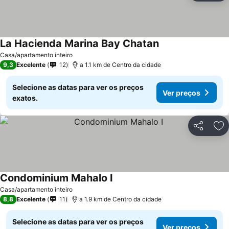
La Hacienda Marina Bay Chatan
Ver preços
Casa/apartamento inteiro
9,3
Excelente
12
a 1.1 km de Centro da cidade
Selecione as datas para ver os preços
Ver preços
exatos.
Partilhar
Ad
Condominium Mahalo I
Ver preços
Casa/apartamento inteiro
8,8
Excelente
11
a 1.9 km de Centro da cidade
Selecione as datas para ver os preços
Ver preços