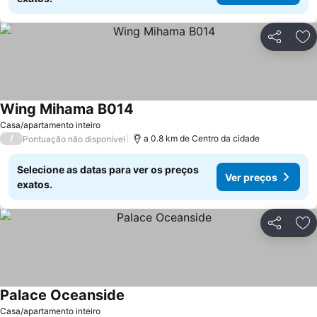
Partilhar
Ad
Wing Mihama B014
Ver preços
Casa/apartamento inteiro
/
a 0.8 km de Centro da cidade
Pontuação não disponível
Selecione as datas para ver os preços
Ver preços
exatos.
Partilhar
Ad
Palace Oceanside
Ver preços
Casa/apartamento inteiro