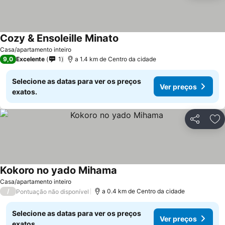
Cozy & Ensoleille Minato
Ver preços
Casa/apartamento inteiro
9,0
Excelente
1
a 1.4 km de Centro da cidade
Selecione as datas para ver os preços
Ver preços
exatos.
Partilhar
Ad
Kokoro no yado Mihama
Ver preços
Casa/apartamento inteiro
/
a 0.4 km de Centro da cidade
Pontuação não disponível
Selecione as datas para ver os preços
Ver preços
exatos.