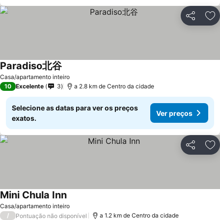
Partilhar
Ad
Paradiso北谷
Ver preços
Casa/apartamento inteiro
10
Excelente
3
a 2.8 km de Centro da cidade
Selecione as datas para ver os preços
Ver preços
exatos.
Partilhar
Ad
Mini Chula Inn
Ver preços
Casa/apartamento inteiro
/
a 1.2 km de Centro da cidade
Pontuação não disponível