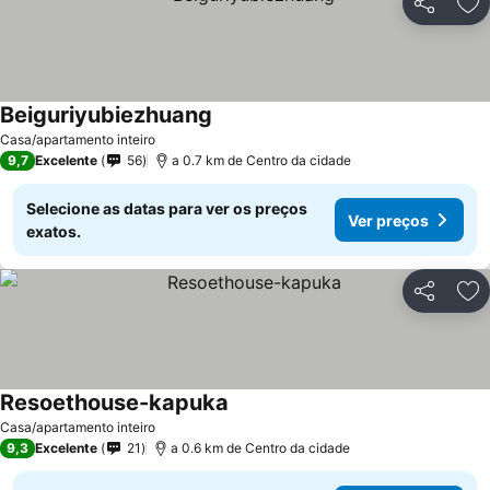
Partilhar
Ad
Beiguriyubiezhuang
Ver preços
Casa/apartamento inteiro
9,7
Excelente
56
a 0.7 km de Centro da cidade
Selecione as datas para ver os preços
Ver preços
exatos.
Partilhar
Ad
Resoethouse-kapuka
Ver preços
Casa/apartamento inteiro
9,3
Excelente
21
a 0.6 km de Centro da cidade