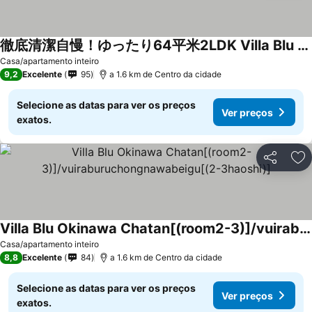
徹底清潔自慢！ゆったり64平米2LDK Villa Blu Okinawa Chatan 3-2
Ver preços
Casa/apartamento inteiro
9,2
Excelente
95
a 1.6 km de Centro da cidade
Selecione as datas para ver os preços
Ver preços
exatos.
Partilhar
Ad
Villa Blu Okinawa Chatan[(room2-3)]/vuiraburuchongnawabeigu[(2-3haoshi)]
Ver preços
Casa/apartamento inteiro
8,8
Excelente
84
a 1.6 km de Centro da cidade
Selecione as datas para ver os preços
Ver preços
exatos.