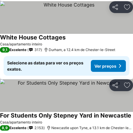
Partilhar
Ad
White House Cottages
Ver preços
Casa/apartamento inteiro
9,1
Excelente
317
Durham, a 12.4 km de Chester-le-Street
Selecione as datas para ver os preços
Ver preços
exatos.
Partilhar
Ad
For Students Only Stepney Yard in Newcastle
Casa/apartamento inteiro
8,9
Excelente
2.153
Newcastle upon Tyne, a 13.1 km de Chester-le-S