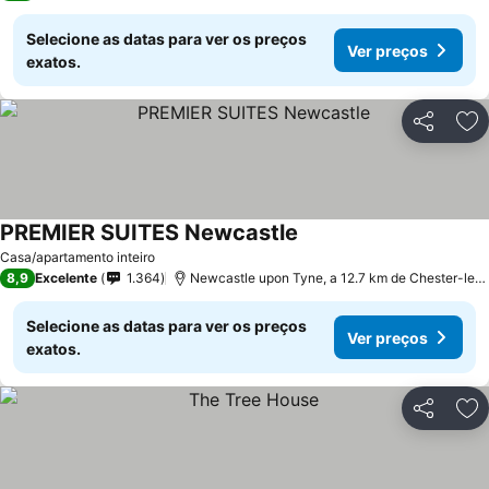
Selecione as datas para ver os preços
Ver preços
exatos.
Partilhar
Ad
PREMIER SUITES Newcastle
Ver preços
Casa/apartamento inteiro
8,9
Excelente
1.364
Newcastle upon Tyne, a 12.7 km de Chester-le-S
Selecione as datas para ver os preços
Ver preços
exatos.
Partilhar
Ad