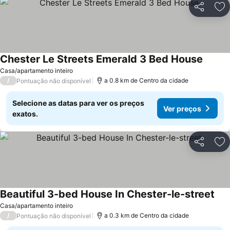
Partilhar
Ad
Chester Le Streets Emerald 3 Bed House
Ver pr
Casa/apartamento inteiro
/
a 0.8 km de Centro da cidade
Pontuação não disponível
Selecione as datas para ver os preços
Ver preços
exatos.
Partilhar
Ad
Beautiful 3-bed House In Chester-le-street
Ver
Casa/apartamento inteiro
/
a 0.3 km de Centro da cidade
Pontuação não disponível