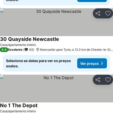
Partilhar
Ad
30 Quayside Newcastle
Ver preços
Casa/apartamento inteiro
8,6
Excelente
63
Newcastle upon Tyne, a 12.3 km de Chester-le-Str
Selecione as datas para ver os preços
Ver preços
exatos.
Partilhar
Ad
No 1 The Depot
Ver preços
Casa/apartamento inteiro