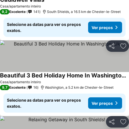
Ver preços
Casa/apartamento inteiro
9,2
Excelente
141
South Shields, a 16.5 km de Chester-le-Street
Selecione as datas para ver os preços
Ver preços
exatos.
Partilhar
Ad
Beautiful 3 Bed Holiday Home In Washington, Uk
Ver preços
Casa/apartamento inteiro
9,7
Excelente
16
Washington, a 5.2 km de Chester-le-Street
Selecione as datas para ver os preços
Ver preços
exatos.
Partilhar
Ad