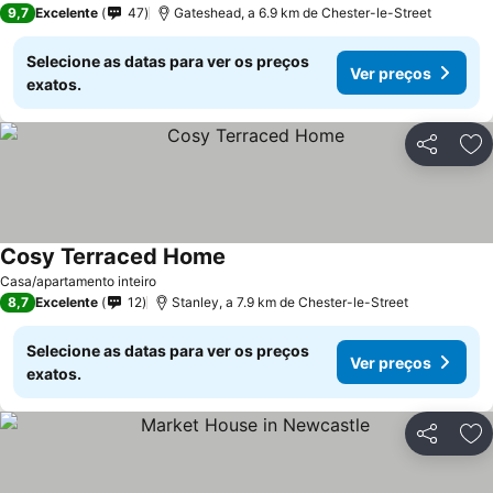
9,7
Excelente
47
Gateshead, a 6.9 km de Chester-le-Street
Selecione as datas para ver os preços
Ver preços
exatos.
Partilhar
Ad
Cosy Terraced Home
Ver preços
Casa/apartamento inteiro
8,7
Excelente
12
Stanley, a 7.9 km de Chester-le-Street
Selecione as datas para ver os preços
Ver preços
exatos.
Partilhar
Ad