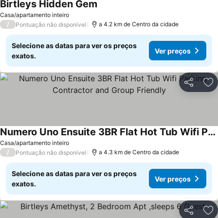
Birtleys Hidden Gem
Ver preços
Casa/apartamento inteiro
/
a 4.2 km de Centro da cidade
Pontuação não disponível
Selecione as datas para ver os preços
Ver preços
exatos.
Partilhar
Ad
Numero Uno Ensuite 3BR Flat Hot Tub Wifi Parking Contractor and Group Friendly
Ver preços
Casa/apartamento inteiro
/
a 4.3 km de Centro da cidade
Pontuação não disponível
Selecione as datas para ver os preços
Ver preços
exatos.
Partilhar
Ad