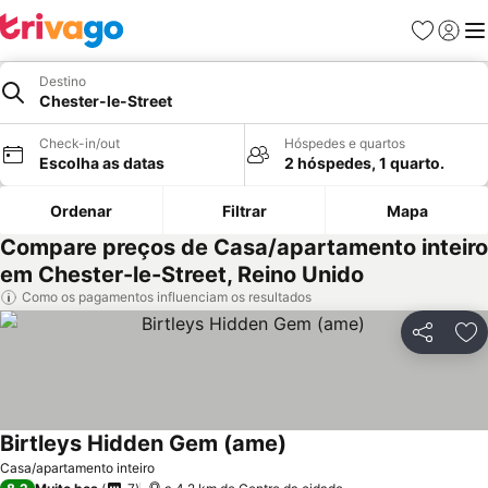
Favoritos
Iniciar
Me
Destino
Chester-le-Street
Check-in/out
Hóspedes e quartos
Escolha as datas
2 hóspedes, 1 quarto.
Ordenar
Filtrar
Mapa
Compare preços de Casa/apartamento inteiro
em Chester-le-Street, Reino Unido
Como os pagamentos influenciam os resultados
Partilhar
Ad
Birtleys Hidden Gem (ame)
Ver preços
Casa/apartamento inteiro