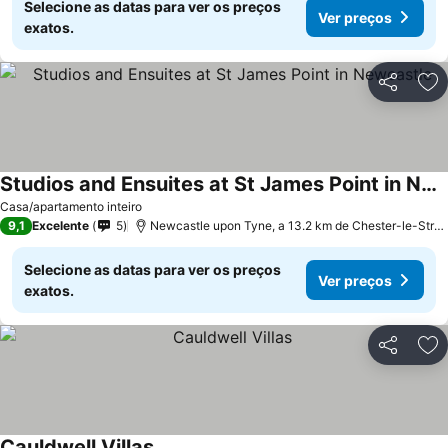
Selecione as datas para ver os preços
Ver preços
exatos.
Partilhar
Ad
Studios and Ensuites at St James Point in Newcastle
Ver preços
Casa/apartamento inteiro
9,1
Excelente
5
Newcastle upon Tyne, a 13.2 km de Chester-le-Stree
Selecione as datas para ver os preços
Ver preços
exatos.
Partilhar
Ad
Cauldwell Villas