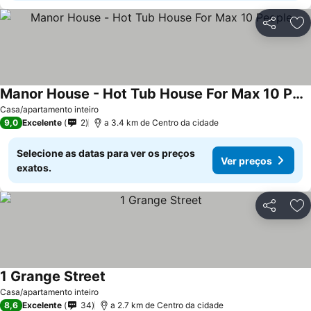
Partilhar
Ad
Manor House - Hot Tub House For Max 10 People
Ver preços
Casa/apartamento inteiro
9,0
Excelente
2
a 3.4 km de Centro da cidade
Selecione as datas para ver os preços
Ver preços
exatos.
Partilhar
Ad
1 Grange Street
Ver preços
Casa/apartamento inteiro
8,6
Excelente
34
a 2.7 km de Centro da cidade