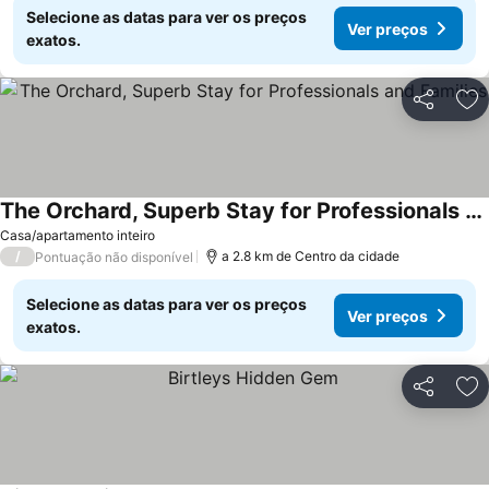
Selecione as datas para ver os preços
Ver preços
exatos.
Partilhar
Ad
The Orchard, Superb Stay for Professionals and Families
Ver preços
Casa/apartamento inteiro
/
a 2.8 km de Centro da cidade
Pontuação não disponível
Selecione as datas para ver os preços
Ver preços
exatos.
Partilhar
Ad