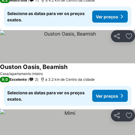
8,2
Muito boa
7
a 4.2 km de Centro da cidade
Selecione as datas para ver os preços
Ver preços
exatos.
Partilhar
Ad
Ouston Oasis, Beamish
Ver preços
Casa/apartamento inteiro
9,0
Excelente
2
a 3.2 km de Centro da cidade
Selecione as datas para ver os preços
Ver preços
exatos.
Partilhar
Ad