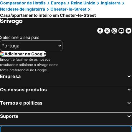
Comparador de Hotéis
Europa
Reino Unido
Inglaterra
Nordeste de Inglaterra
Chester-le-Street
Casa/apartamento inteiro em Chester-le-Street
Facebook
Twitter
Insta
Yo
Selecione o seu país
Adicionar no Google
Encontre facilmente os nossos
resultados: adicione o trivago como
fonte preferencial no Google.
Empresa
Os nossos produtos
Termos e políticas
Suporte