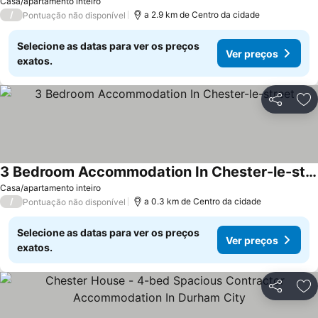
Casa/apartamento inteiro
/
a 2.9 km de Centro da cidade
Pontuação não disponível
Selecione as datas para ver os preços
Ver preços
exatos.
Partilhar
Ad
3 Bedroom Accommodation In Chester-le-street
Ver preços
Casa/apartamento inteiro
/
a 0.3 km de Centro da cidade
Pontuação não disponível
Selecione as datas para ver os preços
Ver preços
exatos.
Partilhar
Ad