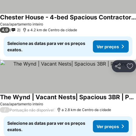
Chester House - 4-bed Spacious Contractor Accommodation In Durham City
Ver preços
Casa/apartamento inteiro
4,0
2
a 4.2 km de Centro da cidade
Selecione as datas para ver os preços
Ver preços
exatos.
Partilhar
Ad
The Wynd | Vacant Nests| Spacious 3BR | Parking
Ver preços
Casa/apartamento inteiro
/
a 2.8 km de Centro da cidade
Pontuação não disponível
Selecione as datas para ver os preços
Ver preços
exatos.