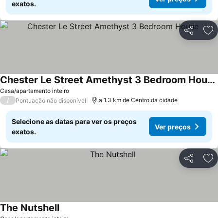
exatos.
Partilhar
Ad
Chester Le Street Amethyst 3 Bedroom House
Ver preços
Casa/apartamento inteiro
/
a 1.3 km de Centro da cidade
Pontuação não disponível
Selecione as datas para ver os preços
Ver preços
exatos.
Partilhar
Ad
The Nutshell
Ver preços