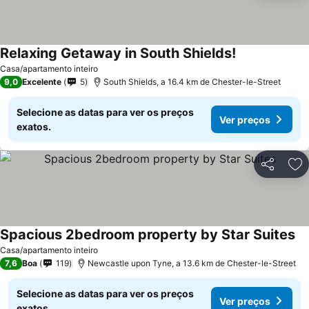
Relaxing Getaway in South Shields!
Ver preços
Casa/apartamento inteiro
9,0
Excelente
5
South Shields, a 16.4 km de Chester-le-Street
Selecione as datas para ver os preços
Ver preços
exatos.
Partilhar
Ad
Spacious 2bedroom property by Star Suites
Ve
Casa/apartamento inteiro
7,6
Boa
119
Newcastle upon Tyne, a 13.6 km de Chester-le-Street
Selecione as datas para ver os preços
Ver preços
exatos.