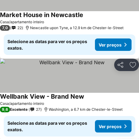
Market House in Newcastle
Ver preços
Casa/apartamento inteiro
7,0
22
Newcastle upon Tyne, a 12.9 km de Chester-le-Street
Selecione as datas para ver os preços
Ver preços
exatos.
Partilhar
Ad
Wellbank View - Brand New
Ver preços
Casa/apartamento inteiro
9,6
Excelente
27
Washington, a 6.7 km de Chester-le-Street
Selecione as datas para ver os preços
Ver preços
exatos.