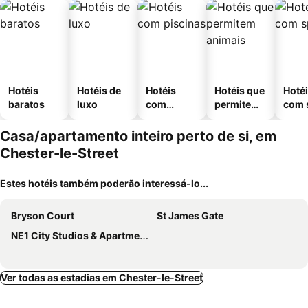
Hotéis
Hotéis de
Hotéis
Hotéis que
Hoté
baratos
luxo
com
permitem
com 
piscinas
animais
Casa/apartamento inteiro perto de si, em
Chester-le-Street
Estes hotéis também poderão interessá-lo...
Bryson Court
St James Gate
NE1 City Studios & Apartments
Ver todas as estadias em Chester-le-Street