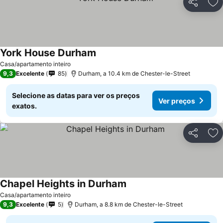
Partilhar
Ad
York House Durham
Ver preços
Casa/apartamento inteiro
9,3
Excelente
85
Durham, a 10.4 km de Chester-le-Street
Selecione as datas para ver os preços
Ver preços
exatos.
Partilhar
Ad
Chapel Heights in Durham
Ver preços
Casa/apartamento inteiro
9,3
Excelente
5
Durham, a 8.8 km de Chester-le-Street