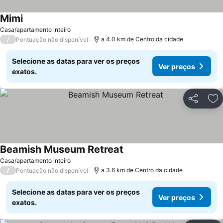
Mimi
Ver preços
Casa/apartamento inteiro
/
a 4.0 km de Centro da cidade
Pontuação não disponível
Selecione as datas para ver os preços
Ver preços
exatos.
Partilhar
Ad
Beamish Museum Retreat
Ver preços
Casa/apartamento inteiro
/
a 3.6 km de Centro da cidade
Pontuação não disponível
Selecione as datas para ver os preços
Ver preços
exatos.