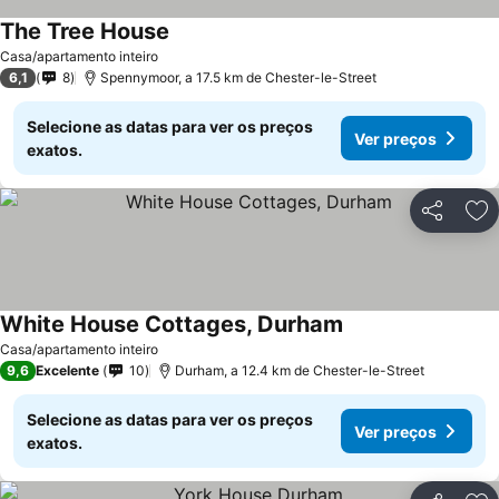
The Tree House
Ver preços
Casa/apartamento inteiro
6,1
8
Spennymoor, a 17.5 km de Chester-le-Street
Selecione as datas para ver os preços
Ver preços
exatos.
Partilhar
Ad
White House Cottages, Durham
Ver preços
Casa/apartamento inteiro
9,6
Excelente
10
Durham, a 12.4 km de Chester-le-Street
Selecione as datas para ver os preços
Ver preços
exatos.