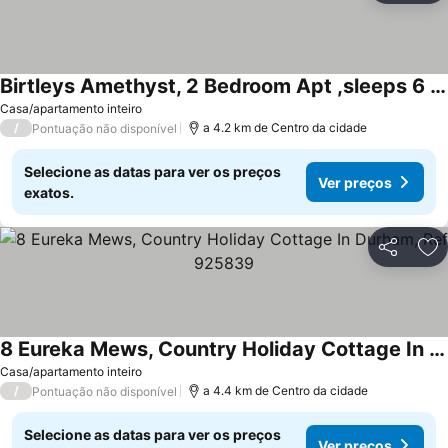
Birtleys Amethyst, 2 Bedroom Apt ,sleeps 6 Guest
Ver preços
Casa/apartamento inteiro
/
a 4.2 km de Centro da cidade
Pontuação não disponível
Selecione as datas para ver os preços
Ver preços
exatos.
Partilhar
Ad
8 Eureka Mews, Country Holiday Cottage In Durham, Ref 925839
Ver preços
Casa/apartamento inteiro
/
a 4.4 km de Centro da cidade
Pontuação não disponível
Selecione as datas para ver os preços
Ver preços