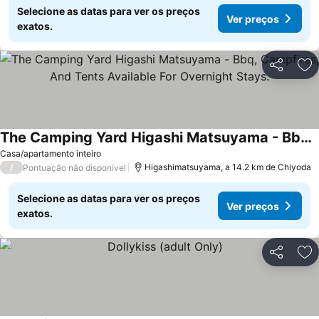
Selecione as datas para ver os preços
Ver preços
exatos.
Partilhar
Ad
The Camping Yard Higashi Matsuyama - Bbq, Campfires, And Tents Available For Overnight Stays.
Ver preços
Casa/apartamento inteiro
/
Higashimatsuyama, a 14.2 km de Chiyoda
Pontuação não disponível
Selecione as datas para ver os preços
Ver preços
exatos.
Partilhar
Ad