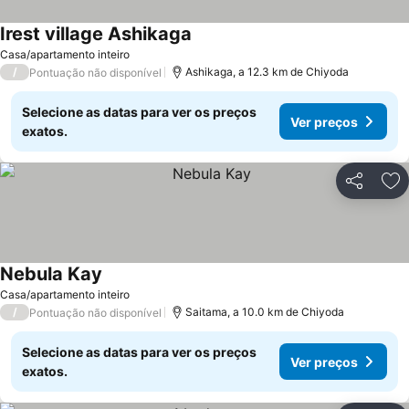
Irest village Ashikaga
Ver preços
Casa/apartamento inteiro
/
Ashikaga, a 12.3 km de Chiyoda
Pontuação não disponível
Selecione as datas para ver os preços
Ver preços
exatos.
Partilhar
Ad
Nebula Kay
Ver preços
Casa/apartamento inteiro
/
Saitama, a 10.0 km de Chiyoda
Pontuação não disponível
Selecione as datas para ver os preços
Ver preços
exatos.