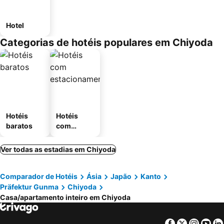
Hotel
Categorias de hotéis populares em Chiyoda
Hotéis
Hotéis
baratos
com
estaciona
mento
Ver todas as estadias em Chiyoda
Comparador de Hotéis
Ásia
Japão
Kanto
Präfektur Gunma
Chiyoda
Casa/apartamento inteiro em Chiyoda
Facebook
Twitter
Insta
Yo