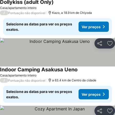
Dollykiss (adult Only)
Ver preços
Casa/apartamento inteiro
/
Kazo, a 18.9 km de Chiyoda
Pontuação não disponível
Selecione as datas para ver os preços
Ver preços
exatos.
Partilhar
Ad
Indoor Camping Asakusa Ueno
Ver preços
Casa/apartamento inteiro
/
a 63.4 km de Centro da cidade
Pontuação não disponível
Selecione as datas para ver os preços
Ver preços
exatos.
Partilhar
Ad