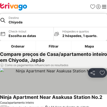
Favoritos
Iniciar
Me
Destino
Chiyoda
Check-in/out
Hóspedes e quartos
Escolha as datas
2 hóspedes, 1 quarto.
Ordenar
Filtrar
Mapa
Compare preços de Casa/apartamento inteiro
em Chiyoda, Japão
Como os pagamentos influenciam os resultados
Partilhar
Ad
Ninja Apartment Near Asakusa Station No.2
Ve
Casa/apartamento inteiro