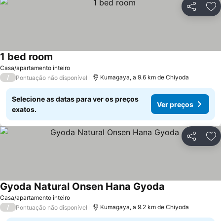
Partilhar
Ad
1 bed room
Ver preços
Casa/apartamento inteiro
/
Kumagaya, a 9.6 km de Chiyoda
Pontuação não disponível
Selecione as datas para ver os preços
Ver preços
exatos.
Partilhar
Ad
Gyoda Natural Onsen Hana Gyoda
Ver preços
Casa/apartamento inteiro
/
Kumagaya, a 9.2 km de Chiyoda
Pontuação não disponível