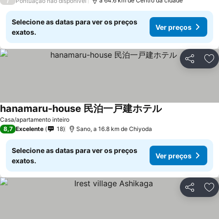
/
a 64.6 km de Centro da cidade
Pontuação não disponível
Selecione as datas para ver os preços
Ver preços
exatos.
Partilhar
Ad
hanamaru-house 民泊一戸建ホテル
Ver preços
Casa/apartamento inteiro
8,7
Excelente
18
Sano, a 16.8 km de Chiyoda
Selecione as datas para ver os preços
Ver preços
exatos.
Partilhar
Ad