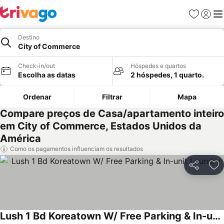
Favoritos
Iniciar
Me
Destino
City of Commerce
Check-in/out
Hóspedes e quartos
Escolha as datas
2 hóspedes, 1 quarto.
Ordenar
Filtrar
Mapa
Compare preços de Casa/apartamento inteiro
em City of Commerce, Estados Unidos da
América
Como os pagamentos influenciam os resultados
Partilhar
Ad
Lush 1 Bd Koreatown W/ Free Parking & In-unit Laundry