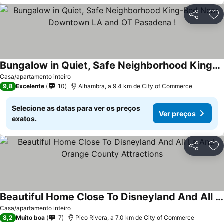
Partilhar
Ad
Bungalow in Quiet, Safe Neighborhood King-Bed Near Downtown LA and OT Pasadena !
Casa/apartamento inteiro
9,8
Excelente
10
Alhambra, a 9.4 km de City of Commerce
Selecione as datas para ver os preços
Ver preços
exatos.
Partilhar
Ad
Beautiful Home Close To Disneyland And All La And Orange County Attractions
Casa/apartamento inteiro
8,2
Muito boa
7
Pico Rivera, a 7.0 km de City of Commerce