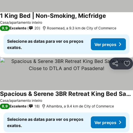
1 King Bed | Non-Smoking, Micfridge
Casa/apartamento inteiro
9,9
Excelente
20
Rosemead, a 9.3 km de City of Commerce
Selecione as datas para ver os preços
Ver preços
exatos.
Partilhar
Ad
Spacious & Serene 3BR Retreat King Bed Safe Area Close to DTLA and OT Pasadena!
Casa/apartamento inteiro
8,9
Excelente
18
Alhambra, a 9.4 km de City of Commerce
Selecione as datas para ver os preços
Ver preços
exatos.