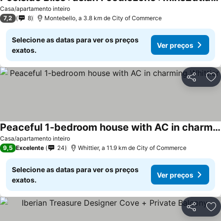
Casa/apartamento inteiro
7,2
8
Montebello, a 3.8 km de City of Commerce
Selecione as datas para ver os preços
Ver preços
exatos.
Partilhar
Ad
Peaceful 1-bedroom house with AC in charming Whittier
Casa/apartamento inteiro
9,5
Excelente
24
Whittier, a 11.9 km de City of Commerce
Selecione as datas para ver os preços
Ver preços
exatos.
Partilhar
Ad