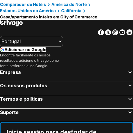
Comparador de Hotéis
América do Norte
Estados Unidos da América
Califórnia
Casa/apartamento inteiro em City of Commerce
Facebook
Twitter
Insta
Yo
Adicionar no Google
Encontre facilmente os nossos
resultados: adicione o trivago como
fonte preferencial no Google.
Empresa
Os nossos produtos
Termos e políticas
Suporte
Inicie sessão para desfrutar de