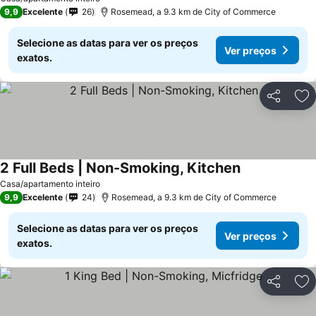
9,9
Excelente
26
Rosemead, a 9.3 km de City of Commerce
Selecione as datas para ver os preços
Ver preços
exatos.
Partilhar
Ad
2 Full Beds | Non-Smoking, Kitchen
Casa/apartamento inteiro
9,9
Excelente
24
Rosemead, a 9.3 km de City of Commerce
Selecione as datas para ver os preços
Ver preços
exatos.
Partilhar
Ad