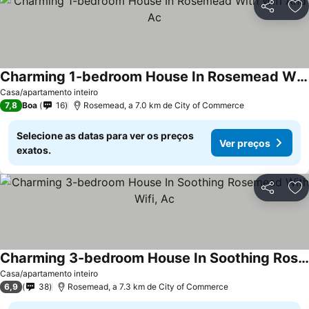
Partilhar
Ad
Charming 1-bedroom House In Rosemead With Wifi And Ac
Casa/apartamento inteiro
7,8
Boa
16
Rosemead, a 7.0 km de City of Commerce
Selecione as datas para ver os preços
Ver preços
exatos.
Partilhar
Ad
Charming 3-bedroom House In Soothing Rosemead With Wifi, Ac
Casa/apartamento inteiro
6,9
38
Rosemead, a 7.3 km de City of Commerce