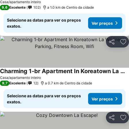
Casa/apartamento inteiro
9,6
Excelente
102
a 1.0 km de Centro da cidade
Selecione as datas para ver os preços
Ver preços
exatos.
Partilhar
Ad
Charming 1-br Apartment In Koreatown La W/ Free Parking, Fitness Room, Wifi
Casa/apartamento inteiro
9,7
Excelente
12
a 0.7 km de Centro da cidade
Selecione as datas para ver os preços
Ver preços
exatos.
Partilhar
Ad