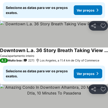
Selecione as datas para ver os preços
Ver preços
exatos.
Partilhar
Ad
Downtown L.a. 36 Story Breath Taking View Penthouse
Casa/apartamento inteiro
8,2
Muito boa
227
Los Angeles, a 11.4 km de City of Commerce
Selecione as datas para ver os preços
Ver preços
exatos.
Partilhar
Ad