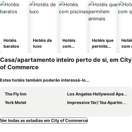
Hotéis
Hotéis de
Hotéis
Hotéis que
Hoté
baratos
luxo
com
permitem
com 
piscinas
animais
Casa/apartamento inteiro perto de si, em City
of Commerce
Estes hotéis também poderão interessá-lo...
The Fly Inn
Los Angeles Hollywood Apartments
York Motel
Impressive 1br/ 1ba Apartment Entirely Yours, Located In Los Angeles, Ca.
Ver todas as estadias em City of Commerce