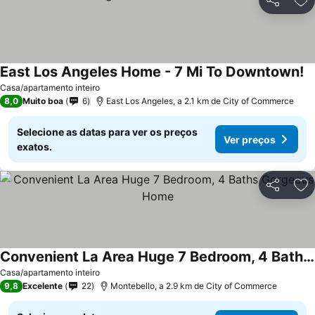
Partilhar
Ad
East Los Angeles Home - 7 Mi To Downtown!
Casa/apartamento inteiro
8,0
Muito boa
6
East Los Angeles, a 2.1 km de City of Commerce
Selecione as datas para ver os preços
Ver preços
exatos.
Partilhar
Ad
Convenient La Area Huge 7 Bedroom, 4 Baths Gorgeous Home
Casa/apartamento inteiro
9,8
Excelente
22
Montebello, a 2.9 km de City of Commerce