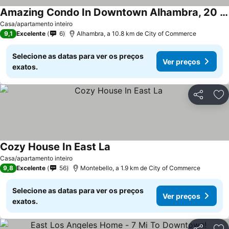
Amazing Condo In Downtown Alhambra, 20 Minutes To Dtla, 10 Minutes To Pasadena
Casa/apartamento inteiro
9,1
Excelente
6
Alhambra, a 10.8 km de City of Commerce
Selecione as datas para ver os preços
Ver preços
exatos.
Partilhar
Ad
Cozy House In East La
Casa/apartamento inteiro
9,8
Excelente
56
Montebello, a 1.9 km de City of Commerce
Selecione as datas para ver os preços
Ver preços
exatos.