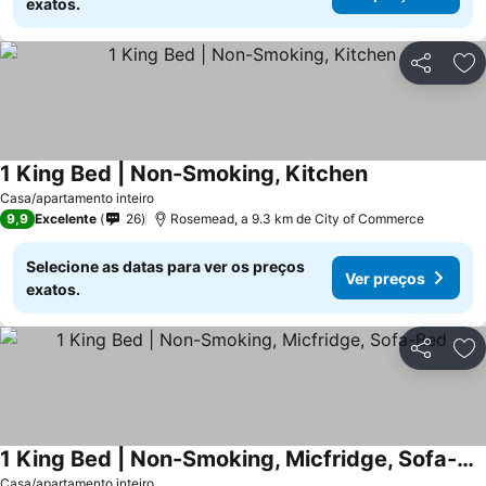
exatos.
Partilhar
Ad
1 King Bed | Non-Smoking, Kitchen
Casa/apartamento inteiro
9,9
Excelente
26
Rosemead, a 9.3 km de City of Commerce
Selecione as datas para ver os preços
Ver preços
exatos.
Partilhar
Ad
1 King Bed | Non-Smoking, Micfridge, Sofa-Bed
Casa/apartamento inteiro