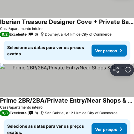
Iberian Treasure Designer Cove + Private Balcony
Casa/apartamento inteiro
9,2
Excelente
6
Downey, a 4.4 km de City of Commerce
Selecione as datas para ver os preços
Ver preços
exatos.
Partilhar
Ad
Prime 2BR/2BA/Private Entry/Near Shops & Dining
Casa/apartamento inteiro
9,8
Excelente
8
San Gabriel, a 12.1 km de City of Commerce
Selecione as datas para ver os preços
Ver preços
exatos.