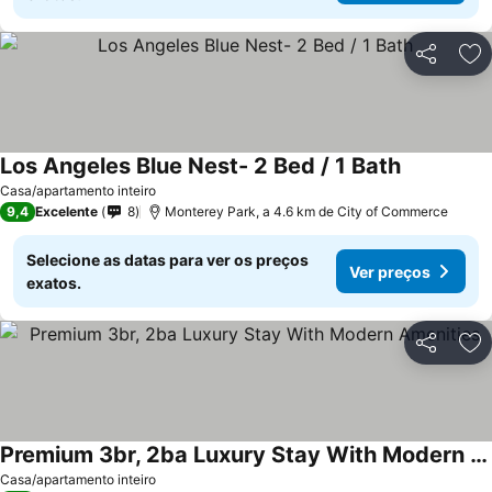
Partilhar
Ad
Los Angeles Blue Nest- 2 Bed / 1 Bath
Casa/apartamento inteiro
9,4
Excelente
8
Monterey Park, a 4.6 km de City of Commerce
Selecione as datas para ver os preços
Ver preços
exatos.
Partilhar
Ad
Premium 3br, 2ba Luxury Stay With Modern Amenities
Casa/apartamento inteiro