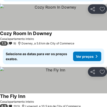
Partilhar
Ad
Cozy Room In Downey
Casa/apartamento inteiro
7,3
9
Downey, a 5.6 km de City of Commerce
Selecione as datas para ver os preços
Ver preços
exatos.
Partilhar
Ad
The Fly Inn
Casa/apartamento inteiro
6,5
203
Lynwood, a 10.5 km de City of Commerce