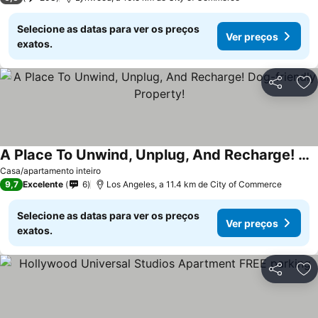
Selecione as datas para ver os preços
Ver preços
exatos.
Partilhar
Ad
A Place To Unwind, Unplug, And Recharge! Dog-friendly Property!
Casa/apartamento inteiro
9,7
Excelente
6
Los Angeles, a 11.4 km de City of Commerce
Selecione as datas para ver os preços
Ver preços
exatos.
Partilhar
Ad