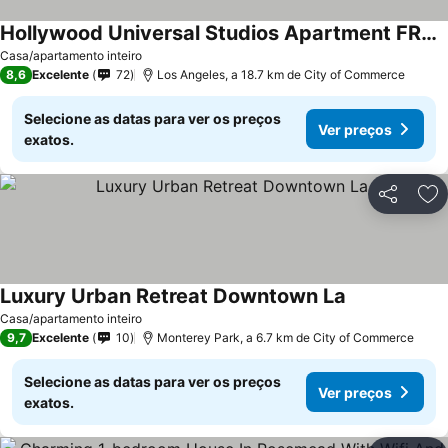
Hollywood Universal Studios Apartment FREE parking
Casa/apartamento inteiro
8,6
Excelente
72
Los Angeles, a 18.7 km de City of Commerce
Selecione as datas para ver os preços
Ver preços
exatos.
Partilhar
Ad
Luxury Urban Retreat Downtown La
Casa/apartamento inteiro
9,7
Excelente
10
Monterey Park, a 6.7 km de City of Commerce
Selecione as datas para ver os preços
Ver preços
exatos.