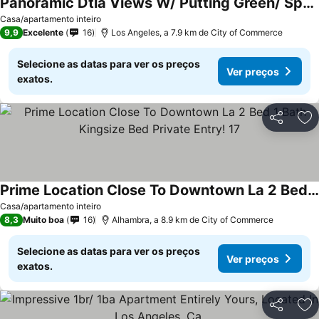
Panoramic Dtla Views W/ Putting Green/ Spa/ Fire
Casa/apartamento inteiro
9,9
Excelente
16
Los Angeles, a 7.9 km de City of Commerce
Selecione as datas para ver os preços
Ver preços
exatos.
Partilhar
Ad
Prime Location Close To Downtown La 2 Bed 1 Bath Kingsize Bed Private Entry! 17
Casa/apartamento inteiro
8,3
Muito boa
16
Alhambra, a 8.9 km de City of Commerce
Selecione as datas para ver os preços
Ver preços
exatos.
Partilhar
Ad