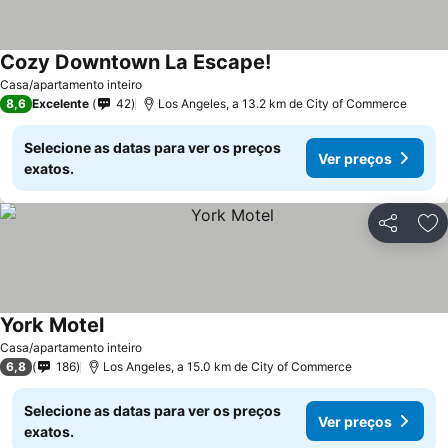
Cozy Downtown La Escape!
Casa/apartamento inteiro
8,6
Excelente
42
Los Angeles, a 13.2 km de City of Commerce
Selecione as datas para ver os preços
Ver preços
exatos.
Partilhar
Ad
York Motel
Casa/apartamento inteiro
6,8
186
Los Angeles, a 15.0 km de City of Commerce
Selecione as datas para ver os preços
Ver preços
exatos.