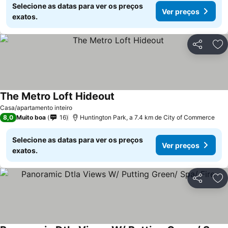
Selecione as datas para ver os preços
Ver preços
exatos.
Partilhar
Ad
The Metro Loft Hideout
Casa/apartamento inteiro
8,0
Muito boa
16
Huntington Park, a 7.4 km de City of Commerce
Selecione as datas para ver os preços
Ver preços
exatos.
Partilhar
Ad