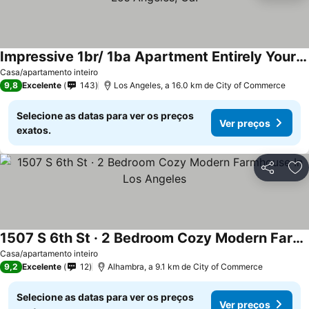
Impressive 1br/ 1ba Apartment Entirely Yours, Located In Los Angeles, Ca.
Casa/apartamento inteiro
9,8
Excelente
143
Los Angeles, a 16.0 km de City of Commerce
Selecione as datas para ver os preços
Ver preços
exatos.
Partilhar
Ad
1507 S 6th St · 2 Bedroom Cozy Modern Farmhouse In Los Angeles
Casa/apartamento inteiro
9,2
Excelente
12
Alhambra, a 9.1 km de City of Commerce
Selecione as datas para ver os preços
Ver preços