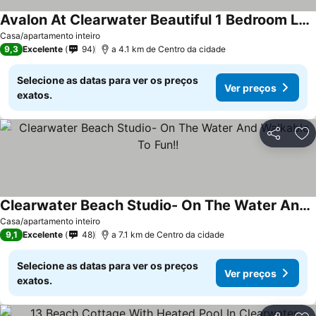
Avalon At Clearwater Beautiful 1 Bedroom Luxury Condo
Ver preços
Casa/apartamento inteiro
9,3
Excelente
94
a 4.1 km de Centro da cidade
Selecione as datas para ver os preços
Ver preços
exatos.
Partilhar
Ad
Clearwater Beach Studio- On The Water And Walkable To Fun!!
Ver preços
Casa/apartamento inteiro
9,1
Excelente
48
a 7.1 km de Centro da cidade
Selecione as datas para ver os preços
Ver preços
exatos.