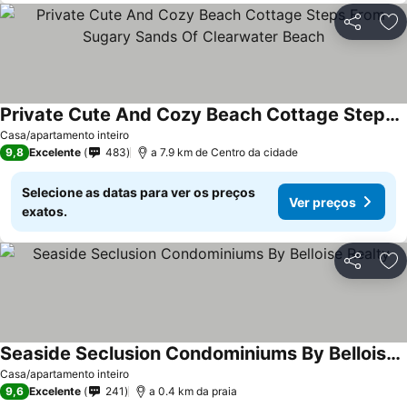
Partilhar
Ad
Private Cute And Cozy Beach Cottage Steps From Sugary Sands Of Clearwater Beach
Ver preços
Casa/apartamento inteiro
9,8
Excelente
483
a 7.9 km de Centro da cidade
Selecione as datas para ver os preços
Ver preços
exatos.
Partilhar
Ad
Seaside Seclusion Condominiums By Belloise Realty
Ver preços
Casa/apartamento inteiro
9,6
Excelente
241
a 0.4 km da praia