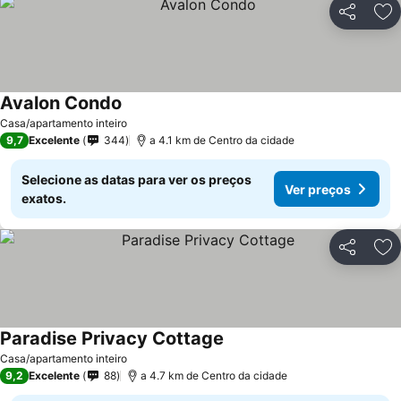
Partilhar
Ad
Avalon Condo
Ver preços
Casa/apartamento inteiro
9,7
Excelente
344
a 4.1 km de Centro da cidade
Selecione as datas para ver os preços
Ver preços
exatos.
Partilhar
Ad
Paradise Privacy Cottage
Ver preços
Casa/apartamento inteiro
9,2
Excelente
88
a 4.7 km de Centro da cidade