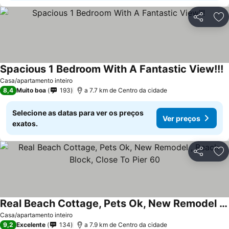
Partilhar
Ad
Spacious 1 Bedroom With A Fantastic View!!!
V
Casa/apartamento inteiro
8,4
Muito boa
193
a 7.7 km de Centro da cidade
Selecione as datas para ver os preços
Ver preços
exatos.
Partilhar
Ad
Real Beach Cottage, Pets Ok, New Remodel , Beach Block, Close To Pier 60
Ver preços
Casa/apartamento inteiro
9,2
Excelente
134
a 7.9 km de Centro da cidade