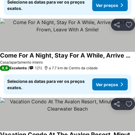
Selecione as datas para ver os preços
Ver preços
exatos.
Partilhar
Ad
Come For A Night, Stay For A While, Arrive With A Frown, Leave With A Smile!
Ver preços
Casa/apartamento inteiro
8,6
Excelente
121
a 7.7 km de Centro da cidade
Selecione as datas para ver os preços
Ver preços
exatos.
Partilhar
Ad
Vacation Condo At The Avalon Resort, Minutes From Clearwater Beach