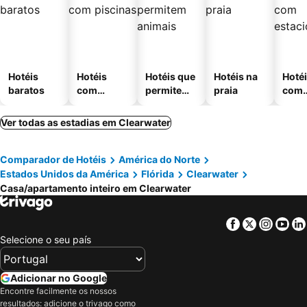
Hotéis
Hotéis
Hotéis que
Hotéis na
Hoté
baratos
com
permitem
praia
com
piscinas
animais
esta
ment
Ver todas as estadias em Clearwater
Comparador de Hotéis
América do Norte
Estados Unidos da América
Flórida
Clearwater
Casa/apartamento inteiro em Clearwater
Facebook
Twitter
Insta
Yo
Selecione o seu país
Adicionar no Google
Encontre facilmente os nossos
resultados: adicione o trivago como