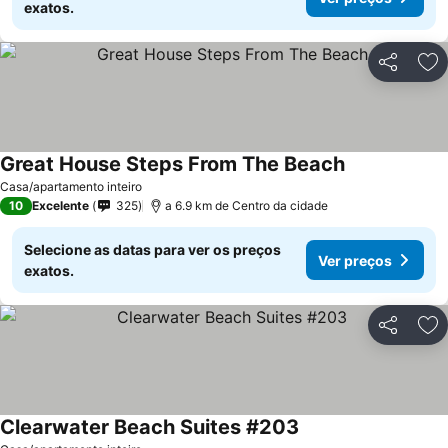
exatos.
Partilhar
Ad
Great House Steps From The Beach
Ver preços
Casa/apartamento inteiro
10
Excelente
325
a 6.9 km de Centro da cidade
Selecione as datas para ver os preços
Ver preços
exatos.
Partilhar
Ad
Clearwater Beach Suites #203
Ver preços