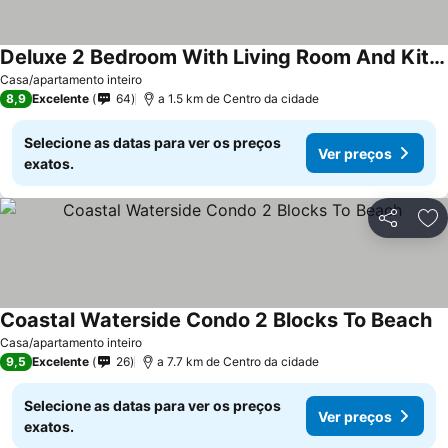
Deluxe 2 Bedroom With Living Room And Kitchenette
Ver preços
Casa/apartamento inteiro
8,9
Excelente
64
a 1.5 km de Centro da cidade
Selecione as datas para ver os preços
Ver preços
exatos.
Partilhar
Ad
Coastal Waterside Condo 2 Blocks To Beach
Ve
Casa/apartamento inteiro
9,5
Excelente
26
a 7.7 km de Centro da cidade
Selecione as datas para ver os preços
Ver preços
exatos.