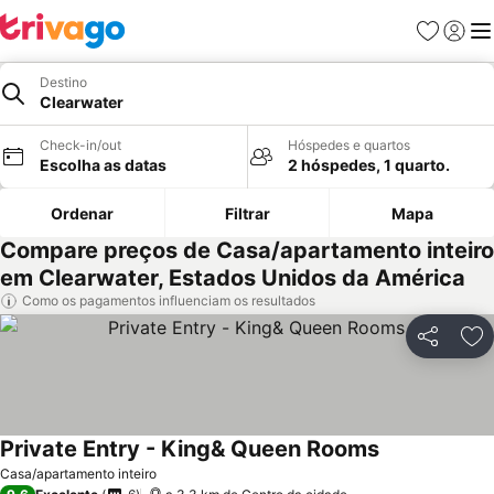
Favoritos
Iniciar
Me
Destino
Clearwater
Check-in/out
Hóspedes e quartos
Escolha as datas
2 hóspedes, 1 quarto.
Ordenar
Filtrar
Mapa
Compare preços de Casa/apartamento inteiro
em Clearwater, Estados Unidos da América
Como os pagamentos influenciam os resultados
Partilhar
Ad
Private Entry - King& Queen Rooms
Ver preços
Casa/apartamento inteiro