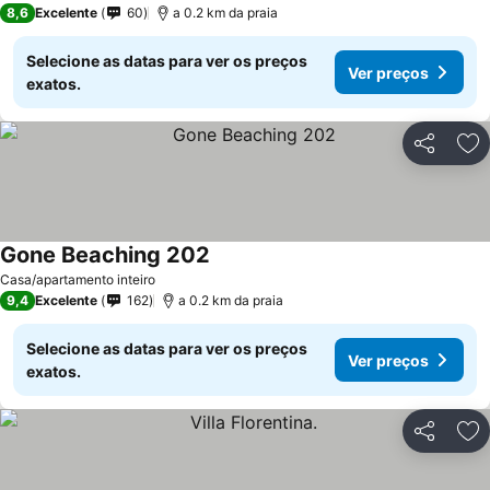
8,6
Excelente
60
a 0.2 km da praia
Selecione as datas para ver os preços
Ver preços
exatos.
Partilhar
Ad
Gone Beaching 202
Ver preços
Casa/apartamento inteiro
9,4
Excelente
162
a 0.2 km da praia
Selecione as datas para ver os preços
Ver preços
exatos.
Partilhar
Ad