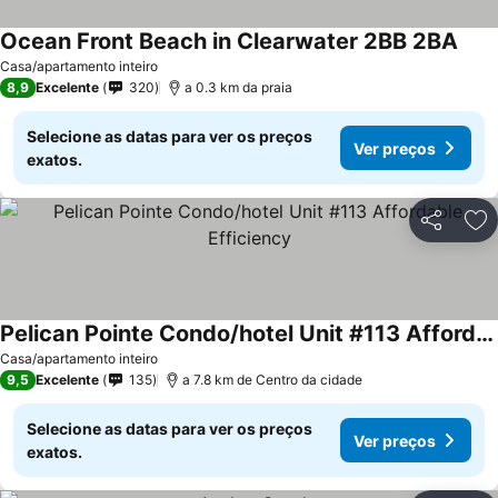
Ocean Front Beach in Clearwater 2BB 2BA
Ver 
Casa/apartamento inteiro
8,9
Excelente
320
a 0.3 km da praia
Selecione as datas para ver os preços
Ver preços
exatos.
Partilhar
Ad
Pelican Pointe Condo/hotel Unit #113 Affordable Efficiency
Ver preços
Casa/apartamento inteiro
9,5
Excelente
135
a 7.8 km de Centro da cidade
Selecione as datas para ver os preços
Ver preços
exatos.