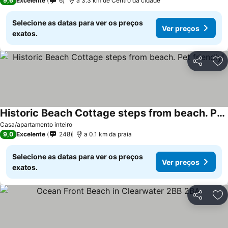
9,6
Excelente
6
a 3.3 km de Centro da cidade
Selecione as datas para ver os preços
Ver preços
exatos.
Partilhar
Ad
Historic Beach Cottage steps from beach. Pet friendly!
Ver preços
Casa/apartamento inteiro
9,0
Excelente
248
a 0.1 km da praia
Selecione as datas para ver os preços
Ver preços
exatos.
Partilhar
Ad