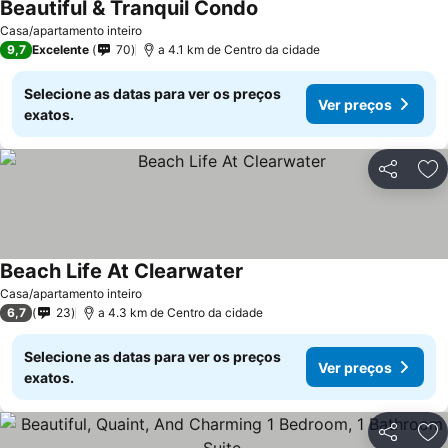
Beautiful & Tranquil Condo
Ver preços
Casa/apartamento inteiro
9,7
Excelente
70
a 4.1 km de Centro da cidade
Selecione as datas para ver os preços
Ver preços
exatos.
Partilhar
Ad
Beach Life At Clearwater
Ver preços
Casa/apartamento inteiro
6,7
23
a 4.3 km de Centro da cidade
Selecione as datas para ver os preços
Ver preços
exatos.
Partilhar
Ad