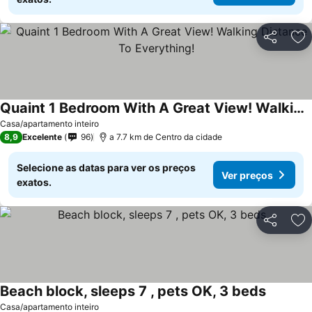
Partilhar
Ad
Quaint 1 Bedroom With A Great View! Walking Distance To Everything!
Ver preços
Casa/apartamento inteiro
8,9
Excelente
96
a 7.7 km de Centro da cidade
Selecione as datas para ver os preços
Ver preços
exatos.
Partilhar
Ad
Beach block, sleeps 7 , pets OK, 3 beds
Ver preç
Casa/apartamento inteiro