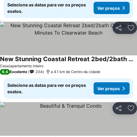
Selecione as datas para ver os preços
Ver preços
exatos.
Partilhar
Ad
New Stunning Coastal Retreat 2bed/2bath Condo, 5 Minutes To Clearwater Beach
Ver preços
Casa/apartamento inteiro
9,4
Excelente
234
a 4.1 km de Centro da cidade
Selecione as datas para ver os preços
Ver preços
exatos.
Partilhar
Ad