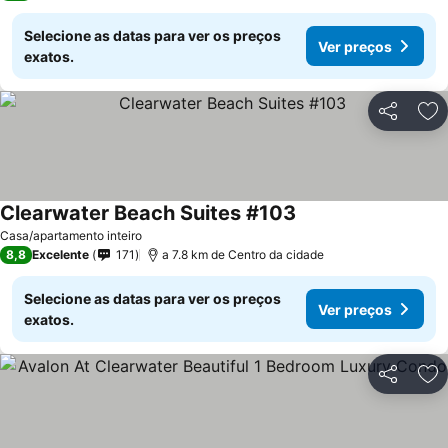
Selecione as datas para ver os preços
Ver preços
exatos.
Partilhar
Ad
Clearwater Beach Suites #103
Ver preços
Casa/apartamento inteiro
8,8
Excelente
171
a 7.8 km de Centro da cidade
Selecione as datas para ver os preços
Ver preços
exatos.
Partilhar
Ad