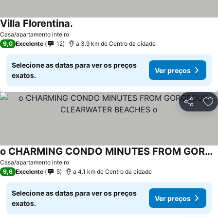
Villa Florentina.
Ver preços
Casa/apartamento inteiro
9,0
Excelente
12
a 3.9 km de Centro da cidade
Selecione as datas para ver os preços
Ver preços
exatos.
Partilhar
Ad
o CHARMING CONDO MINUTES FROM GORGEOUS CLEARWATER BEACHES o
Ver preços
Casa/apartamento inteiro
9,6
Excelente
5
a 4.1 km de Centro da cidade
Selecione as datas para ver os preços
Ver preços
exatos.