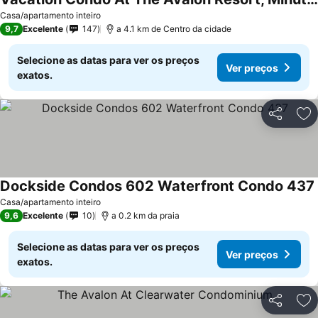
Ver preços
Casa/apartamento inteiro
9,7
Excelente
147
a 4.1 km de Centro da cidade
Selecione as datas para ver os preços
Ver preços
exatos.
Partilhar
Ad
Dockside Condos 602 Waterfront Condo 437
Casa/apartamento inteiro
9,6
Excelente
10
a 0.2 km da praia
Selecione as datas para ver os preços
Ver preços
exatos.
Partilhar
Ad