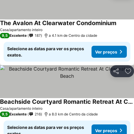
The Avalon At Clearwater Condominium
Ver pre
Casa/apartamento inteiro
9,5
Excelente
187
a 4.1 km de Centro da cidade
Selecione as datas para ver os preços
Ver preços
exatos.
Partilhar
Ad
Beachside Courtyard Romantic Retreat At Clearwater Beach
Ver preços
Casa/apartamento inteiro
9,5
Excelente
216
a 8.0 km de Centro da cidade
Selecione as datas para ver os preços
Ver preços
exatos.