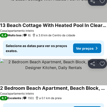
Partilhar
Ad
13 Beach Cottage With Heated Pool In Clearwater
Ver preços
Casa/apartamento inteiro
8,4
Muito boa
6
a 3.6 km de Centro da cidade
Selecione as datas para ver os preços
Ver preços
exatos.
Partilhar
Ad
2 Bedroom Beach Apartment, Beach Block, Pets Ok, Designer Kitchen, Daily Rentals
Ver preços
Casa/apartamento inteiro
8,7
Excelente
150
a 0.1 km da praia