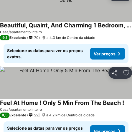
Beautiful, Quaint, And Charming 1 Bedroom, 1 Bathroom Suite.
Ver preços
Casa/apartamento inteiro
9,1
Excelente
70
a 4.3 km de Centro da cidade
Selecione as datas para ver os preços
Ver preços
exatos.
Partilhar
Ad
Feel At Home ! Only 5 Min From The Beach !
Ver
Casa/apartamento inteiro
8,5
Excelente
22
a 4.2 km de Centro da cidade
Selecione as datas para ver os preços
Ver preços