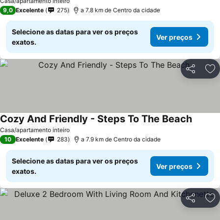
Casa/apartamento inteiro
9,0
Excelente
275
a 7.8 km de Centro da cidade
Selecione as datas para ver os preços
Ver preços
exatos.
Partilhar
Ad
Cozy And Friendly - Steps To The Beach
Ver pre
Casa/apartamento inteiro
10
Excelente
283
a 7.9 km de Centro da cidade
Selecione as datas para ver os preços
Ver preços
exatos.
Partilhar
Ad