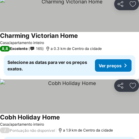
Partilhar
Ad
Charming Victorian Home
Casa/apartamento inteiro
8,8
Excelente
165
a 0.3 km de Centro da cidade
Selecione as datas para ver os preços
Ver preços
exatos.
Partilhar
Ad
Cobh Holiday Home
Casa/apartamento inteiro
/
a 1.9 km de Centro da cidade
Pontuação não disponível