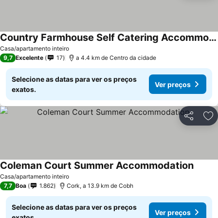
Country Farmhouse Self Catering Accommodation
Casa/apartamento inteiro
9,7
Excelente
17
a 4.4 km de Centro da cidade
Selecione as datas para ver os preços
Ver preços
exatos.
Partilhar
Ad
Coleman Court Summer Accommodation
Casa/apartamento inteiro
7,7
Boa
1.862
Cork, a 13.9 km de Cobh
Selecione as datas para ver os preços
Ver preços
exatos.