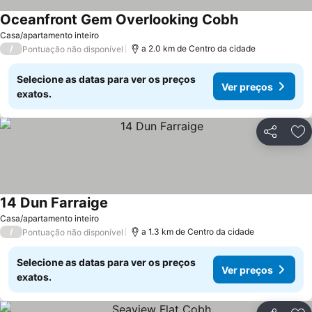
Oceanfront Gem Overlooking Cobh
Casa/apartamento inteiro
/
a 2.0 km de Centro da cidade
Pontuação não disponível
Selecione as datas para ver os preços
Ver preços
exatos.
Partilhar
Ad
14 Dun Farraige
Casa/apartamento inteiro
/
a 1.3 km de Centro da cidade
Pontuação não disponível
Selecione as datas para ver os preços
Ver preços
exatos.