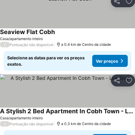
Partilhar
Ad
Seaview Flat Cobh
Casa/apartamento inteiro
/
a 0.4 km de Centro da cidade
Pontuação não disponível
Selecione as datas para ver os preços
Ver preços
exatos.
Partilhar
Ad
A Stylish 2 Bed Apartment In Cobh Town - Lux Stay
Casa/apartamento inteiro
/
a 0.3 km de Centro da cidade
Pontuação não disponível