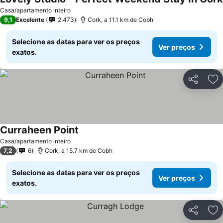
Casa/apartamento inteiro
9,1
Excelente
2.473
Cork, a 11.1 km de Cobh
Selecione as datas para ver os preços
Ver preços
exatos.
Partilhar
Ad
Curraheen Point
Casa/apartamento inteiro
7,2
6
Cork, a 15.7 km de Cobh
Selecione as datas para ver os preços
Ver preços
exatos.
Partilhar
Ad