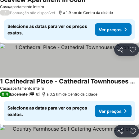
Casa/apartamento inteiro
/
a 1.9 km de Centro da cidade
Pontuação não disponível
Selecione as datas para ver os preços
Ver preços
exatos.
Partilhar
Ad
1 Cathedral Place - Cathedral Townhouses Cobh
Casa/apartamento inteiro
9,4
Excelente
8
a 0.2 km de Centro da cidade
Selecione as datas para ver os preços
Ver preços
exatos.
Partilhar
Ad