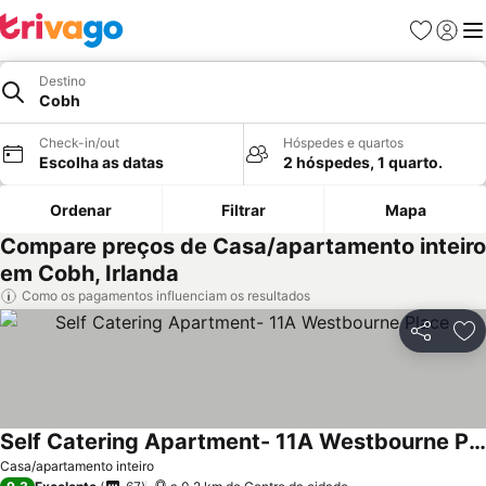
Favoritos
Iniciar
Me
Destino
Cobh
Check-in/out
Hóspedes e quartos
Escolha as datas
2 hóspedes, 1 quarto.
Ordenar
Filtrar
Mapa
Compare preços de Casa/apartamento inteiro
em Cobh, Irlanda
Como os pagamentos influenciam os resultados
Partilhar
Ad
Self Catering Apartment- 11A Westbourne Place
Casa/apartamento inteiro