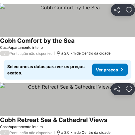
Partilhar
Ad
Cobh Comfort by the Sea
Casa/apartamento inteiro
/
a 2.0 km de Centro da cidade
Pontuação não disponível
Selecione as datas para ver os preços
Ver preços
exatos.
Partilhar
Ad
Cobh Retreat Sea & Cathedral Views
Casa/apartamento inteiro
/
a 2.0 km de Centro da cidade
Pontuação não disponível