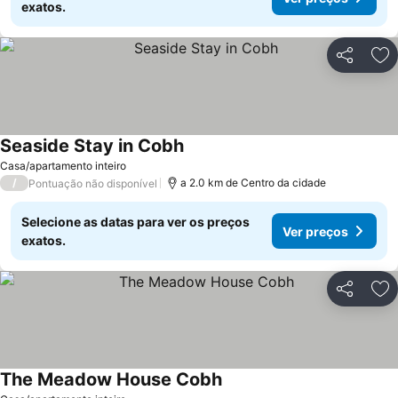
exatos.
Partilhar
Ad
Seaside Stay in Cobh
Casa/apartamento inteiro
/
a 2.0 km de Centro da cidade
Pontuação não disponível
Selecione as datas para ver os preços
Ver preços
exatos.
Partilhar
Ad
The Meadow House Cobh