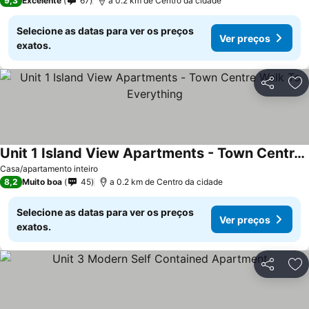
9,3
Excelente
67
a 0.2 km de Centro da cidade
Selecione as datas para ver os preços
Ver preços
exatos.
Partilhar
Ad
Unit 1 Island View Apartments - Town Centre Walk To Everything
Casa/apartamento inteiro
8,2
Muito boa
45
a 0.2 km de Centro da cidade
Selecione as datas para ver os preços
Ver preços
exatos.
Partilhar
Ad