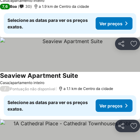
Casa/apartamento inteiro
7,6
Boa
30
a 1.9 km de Centro da cidade
Selecione as datas para ver os preços
Ver preços
exatos.
Partilhar
Ad
Seaview Apartment Suite
Casa/apartamento inteiro
/
a 1.1 km de Centro da cidade
Pontuação não disponível
Selecione as datas para ver os preços
Ver preços
exatos.
Partilhar
Ad