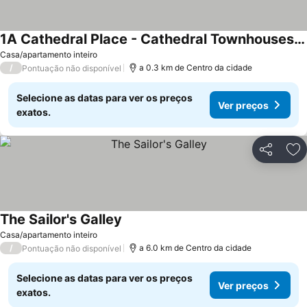
1A Cathedral Place - Cathedral Townhouses Cobh
Casa/apartamento inteiro
/
a 0.3 km de Centro da cidade
Pontuação não disponível
Selecione as datas para ver os preços
Ver preços
exatos.
Partilhar
Ad
The Sailor's Galley
Casa/apartamento inteiro
/
a 6.0 km de Centro da cidade
Pontuação não disponível
Selecione as datas para ver os preços
Ver preços
exatos.