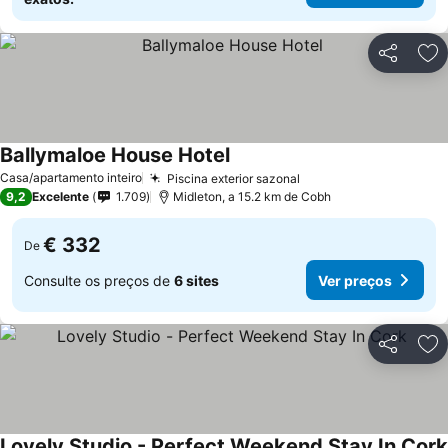
Partilhar
Ad
Ballymaloe House Hotel
Casa/apartamento inteiro
Piscina exterior sazonal
9,2
Excelente
1.709
Midleton, a 15.2 km de Cobh
€ 332
De
Consulte os preços de
6 sites
Ver preços
Partilhar
Ad
Lovely Studio - Perfect Weekend Stay In Cork