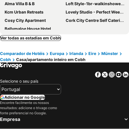
Alma Villa B & B
Loft Style-1br-walkinshower-wifi-central Cork
Kcm Urban Retreats
Lovely Studio - Perfect Weekend Stay In Cork
Cosy City Apartment
Cork City Centre Self Catering Apartment
Ballymaloe House Hotel
Ver todas as estadias em Cobh
Comparador de Hotéis
Europa
Irlanda
Eire
Münster
Cobh
Casa/apartamento inteiro em Cobh
Facebook
Twitter
Insta
Yo
Selecione o seu país
Adicionar no Google
Encontre facilmente os nossos
resultados: adicione o trivago como
fonte preferencial no Google.
Empresa