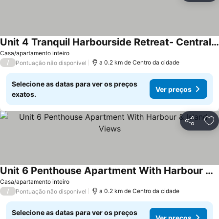
Unit 4 Tranquil Harbourside Retreat- Central Location
Casa/apartamento inteiro
/
a 0.2 km de Centro da cidade
Pontuação não disponível
Selecione as datas para ver os preços
Ver preços
exatos.
Partilhar
Ad
Unit 6 Penthouse Apartment With Harbour & Island Views
Casa/apartamento inteiro
/
a 0.2 km de Centro da cidade
Pontuação não disponível
Selecione as datas para ver os preços
Ver preços