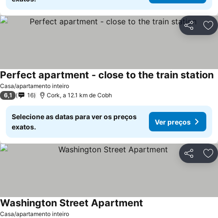
Partilhar
Ad
Perfect apartment - close to the train station
Casa/apartamento inteiro
6,1
16
Cork, a 12.1 km de Cobh
Selecione as datas para ver os preços
Ver preços
exatos.
Partilhar
Ad
Washington Street Apartment
Casa/apartamento inteiro