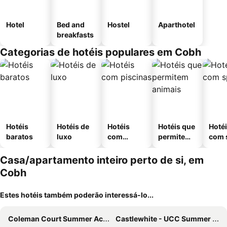
Hotel
Bed and
Hostel
Aparthotel
breakfasts
Categorias de hotéis populares em Cobh
Hotéis
Hotéis de
Hotéis
Hotéis que
Hoté
baratos
luxo
com
permitem
com 
piscinas
animais
Casa/apartamento inteiro perto de si, em
Cobh
Estes hotéis também poderão interessá-lo...
Coleman Court Summer Accommodation
Castlewhite - UCC Summer Beds