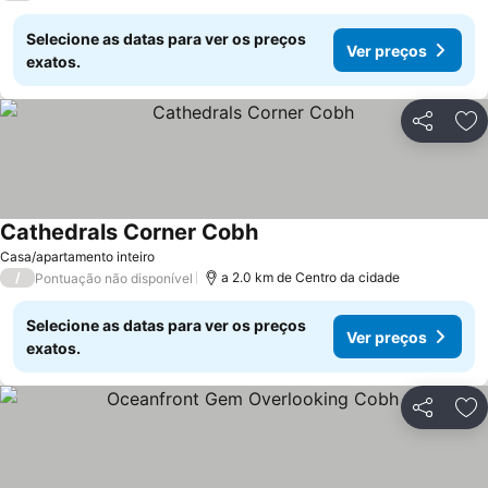
Selecione as datas para ver os preços
Ver preços
exatos.
Partilhar
Ad
Cathedrals Corner Cobh
Casa/apartamento inteiro
/
a 2.0 km de Centro da cidade
Pontuação não disponível
Selecione as datas para ver os preços
Ver preços
exatos.
Partilhar
Ad