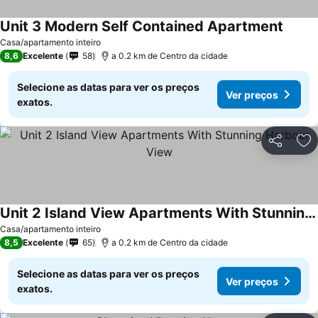
Unit 3 Modern Self Contained Apartment
Casa/apartamento inteiro
8,6
Excelente
58
a 0.2 km de Centro da cidade
Selecione as datas para ver os preços
Ver preços
exatos.
Partilhar
Ad
Unit 2 Island View Apartments With Stunning Harbour View
Casa/apartamento inteiro
8,5
Excelente
65
a 0.2 km de Centro da cidade
Selecione as datas para ver os preços
Ver preços
exatos.