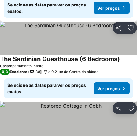
Selecione as datas para ver os preços
Ver preços
exatos.
Partilhar
Ad
The Sardinian Guesthouse (6 Bedrooms)
Casa/apartamento inteiro
9,3
Excelente
38
a 0.2 km de Centro da cidade
Selecione as datas para ver os preços
Ver preços
exatos.
Partilhar
Ad