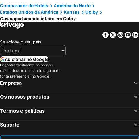
Comparador de Hotéis
América do Norte
Estados Unidos da América
Kansas
Colby
Casa/apartamento inteiro em Colby
Facebook
Twitter
Insta
Yo
Selecione o seu país
Adicionar no Google
Encontre facilmente os nossos
resultados: adicione o trivago como
fonte preferencial no Google.
Empresa
Os nossos produtos
Termos e políticas
Suporte