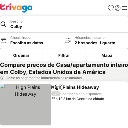
Favoritos
Iniciar
Me
Destino
Colby
Check-in/out
Hóspedes e quartos
Escolha as datas
2 hóspedes, 1 quarto.
Ordenar
Filtrar
Mapa
Compare preços de Casa/apartamento inteiro
em Colby, Estados Unidos da América
Como os pagamentos influenciam os resultados
High Plains Hideaway
Partilhar
Adicionar aos favoritos
Ver 
/
Pontuação não disponível
a 12.2 km de Centro da cidade