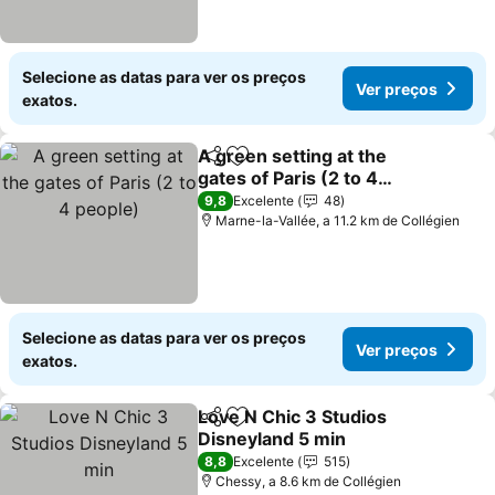
Selecione as datas para ver os preços
Ver preços
exatos.
A green setting at the
Partilhar
Adicionar aos favoritos
gates of Paris (2 to 4
people)
9,8
Excelente
48
Marne-la-Vallée, a 11.2 km de Collégien
Selecione as datas para ver os preços
Ver preços
exatos.
Love N Chic 3 Studios
Partilhar
Adicionar aos favoritos
Disneyland 5 min
8,8
Excelente
515
Chessy, a 8.6 km de Collégien