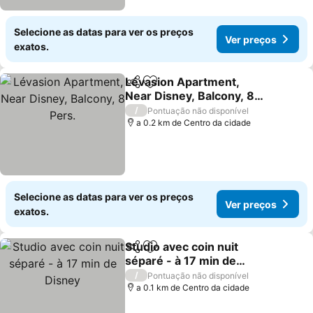
Selecione as datas para ver os preços
Ver preços
exatos.
Lévasion Apartment,
Partilhar
Adicionar aos favoritos
Near Disney, Balcony, 8
Pers.
/
Pontuação não disponível
a 0.2 km de Centro da cidade
Selecione as datas para ver os preços
Ver preços
exatos.
Studio avec coin nuit
Partilhar
Adicionar aos favoritos
séparé - à 17 min de
Disney
/
Pontuação não disponível
a 0.1 km de Centro da cidade