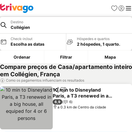
Favoritos
Iniciar
Me
Destino
Collégien
Check-in/out
Hóspedes e quartos
Escolha as datas
2 hóspedes, 1 quarto.
Ordenar
Filtrar
Mapa
Compare preços de Casa/apartamento inteiro
em Collégien, França
Como os pagamentos influenciam os resultados
10 min to Disneyland
Partilhar
Adicionar aos favoritos
Paris, a T3 renewed in a
big house, all equiped for
6,9
6
4 or 6 persons
a 0.3 km de Centro da cidade