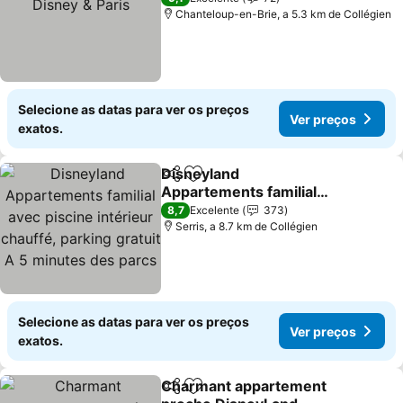
Chanteloup-en-Brie, a 5.3 km de Collégien
Selecione as datas para ver os preços
Ver preços
exatos.
Disneyland
Partilhar
Adicionar aos favoritos
Appartements familial
avec piscine intérieur
8,7
Excelente
373
chauffé, parking gratuit A
Serris, a 8.7 km de Collégien
5 minutes des parcs
Selecione as datas para ver os preços
Ver preços
exatos.
Charmant appartement
Partilhar
Adicionar aos favoritos