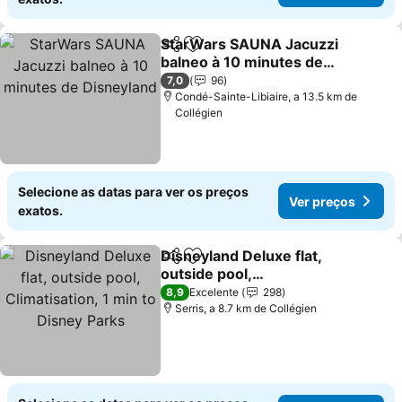
StarWars SAUNA Jacuzzi
Partilhar
Adicionar aos favoritos
balneo à 10 minutes de
Disneyland
7,0
96
Condé-Sainte-Libiaire, a 13.5 km de
Collégien
Selecione as datas para ver os preços
Ver preços
exatos.
Disneyland Deluxe flat,
Partilhar
Adicionar aos favoritos
outside pool,
Climatisation, 1 min to
8,9
Excelente
298
Disney Parks
Serris, a 8.7 km de Collégien