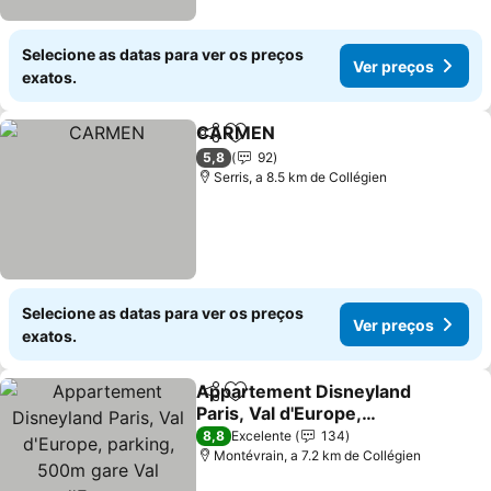
Selecione as datas para ver os preços
Ver preços
exatos.
CARMEN
Partilhar
Adicionar aos favoritos
5,8
92
Serris, a 8.5 km de Collégien
Selecione as datas para ver os preços
Ver preços
exatos.
Appartement Disneyland
Partilhar
Adicionar aos favoritos
Paris, Val d'Europe,
parking, 500m gare Val
8,8
Excelente
134
d'Europe
Montévrain, a 7.2 km de Collégien