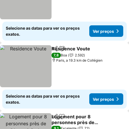
Selecione as datas para ver os preços
Ver preços
exatos.
Residence Voute
Partilhar
Adicionar aos favoritos
7,8
Boa
2.592
Paris, a 19.3 km de Collégien
Selecione as datas para ver os preços
Ver preços
exatos.
Logement pour 8
Partilhar
Adicionar aos favoritos
personnes près de
Disney & Paris
9,1
Excelente
72