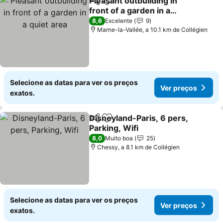
Pleasant outbuilding in
Partilhar
Adicionar aos favoritos
front of a garden in a
quiet area
8,6
Excelente
9
Marne-la-Vallée, a 10.1 km de Collégien
Selecione as datas para ver os preços
Ver preços
exatos.
Disneyland-Paris, 6 pers,
Partilhar
Adicionar aos favoritos
Parking, Wifi
8,0
Muito boa
25
Chessy, a 8.1 km de Collégien
Selecione as datas para ver os preços
Ver preços
exatos.