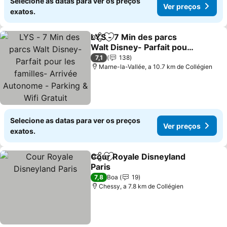
Selecione as datas para ver os preços
Ver preços
exatos.
LYS - 7 Min des parcs
Partilhar
Adicionar aos favoritos
Walt Disney- Parfait pour
les familles- Arrivée
7,1
138
Autonome - Parking &
Marne-la-Vallée, a 10.7 km de Collégien
Wifi Gratuit
Selecione as datas para ver os preços
Ver preços
exatos.
Cour Royale Disneyland
Partilhar
Adicionar aos favoritos
Paris
7,8
Boa
19
Chessy, a 7.8 km de Collégien