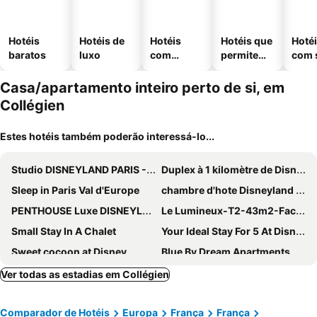
Hotéis
Hotéis de
Hotéis
Hotéis que
Hoté
baratos
luxo
com
permitem
com 
piscinas
animais
Casa/apartamento inteiro perto de si, em
Collégien
Estes hotéis também poderão interessá-lo...
Studio DISNEYLAND PARIS -Terrace
Duplex à 1 kilomètre de Disneyland Paris
Sleep in Paris Val d'Europe
chambre d'hote Disneyland esprit
PENTHOUSE Luxe DISNEYLAND PARIS
Le Lumineux-T2-43m2-Face Val d'Europe-Disney
Small Stay In A Chalet
Your Ideal Stay For 5 At Disneyland Paris!
Sweet cocoon at Disney
Blue By Dream Apartments
Bellagio appartement Disneyland
T2 Cozy Near Paris, Cdg Airport, Disney
Ver todas as estadias em Collégien
Freedomus Marne-la-vallee Cote Loft
Disneyland-Paris, 6 pers, Wifi, Parking, Rooftop
Comparador de Hotéis
Europa
França
França
6 Personnes / Proche Disney Et Aeroport Cdg
La Chaumière Luxury Domain with 2 Apartments Spa and Pool near Disneyland