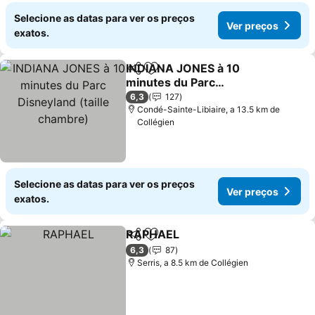
Selecione as datas para ver os preços
Ver preços
exatos.
INDIANA JONES à 10
Partilhar
Adicionar aos favoritos
minutes du Parc
Disneyland (taille
6,3
127
chambre)
Condé-Sainte-Libiaire, a 13.5 km de
Collégien
Selecione as datas para ver os preços
Ver preços
exatos.
RAPHAEL
Partilhar
Adicionar aos favoritos
6,3
87
Serris, a 8.5 km de Collégien