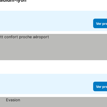
tadium-lyon
Ver preços
Ver pr
os
Ver pr