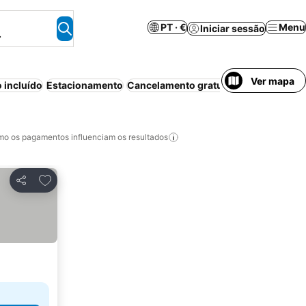
PT · €
Menu
Iniciar sessão
.
Ver mapa
 incluído
Estacionamento
Cancelamento gratuito
o os pagamentos influenciam os resultados
Adicionar aos favoritos
Partilhar