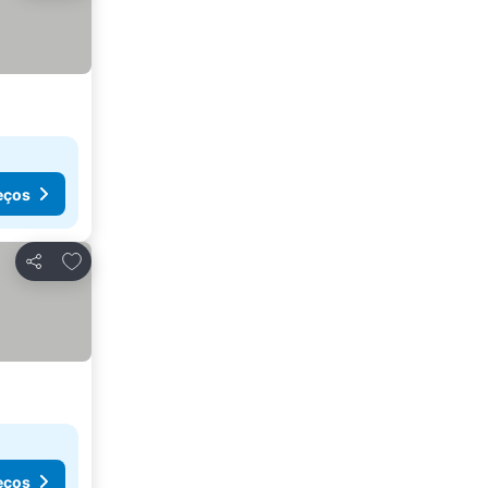
eços
Adicionar aos favoritos
Partilhar
eços