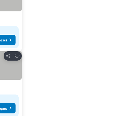
eços
Adicionar aos favoritos
Partilhar
eços