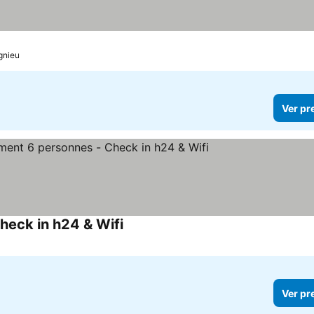
gnieu
Ver pr
heck in h24 & Wifi
Ver preços
Ver pr