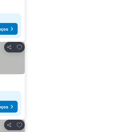
eços
Adicionar aos favoritos
Partilhar
eços
Adicionar aos favoritos
Partilhar