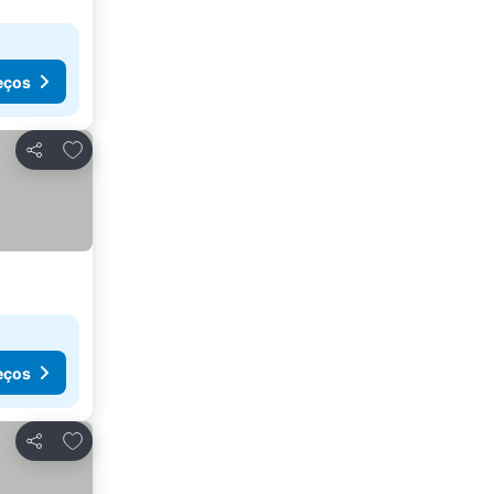
eços
Adicionar aos favoritos
Partilhar
eços
Adicionar aos favoritos
Partilhar