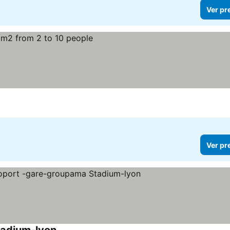
Ver pr
Ver pr