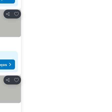
Adicionar aos favoritos
Partilhar
eços
Adicionar aos favoritos
Partilhar