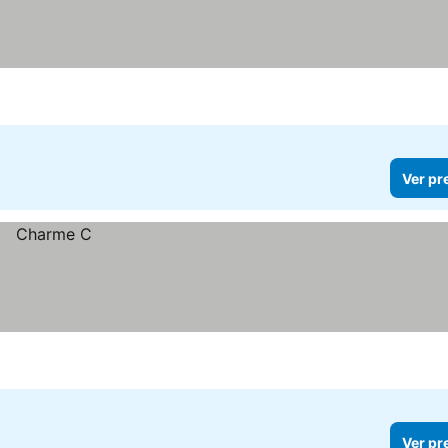
Ver pr
Ver pr