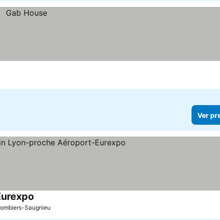
Ver pr
Eurexpo
Ver preços
lombiers-Saugnieu