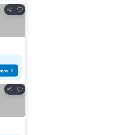
Adicionar aos favoritos
Partilhar
eços
Adicionar aos favoritos
Partilhar