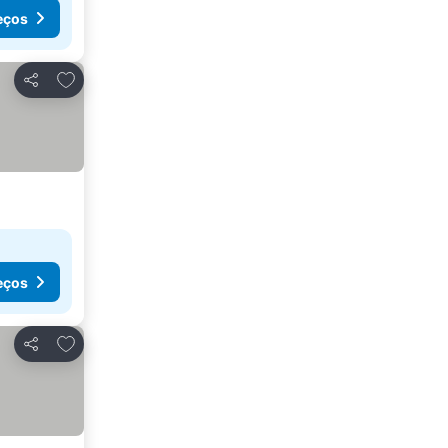
eços
Adicionar aos favoritos
Partilhar
eços
Adicionar aos favoritos
Partilhar