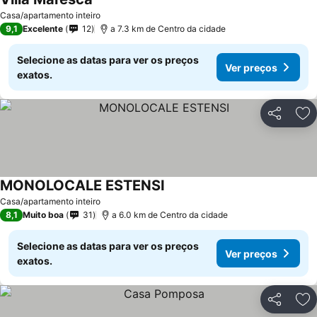
Casa/apartamento inteiro
9,1
Excelente
12
a 7.3 km de Centro da cidade
Selecione as datas para ver os preços
Ver preços
exatos.
Partilhar
Ad
MONOLOCALE ESTENSI
Casa/apartamento inteiro
8,1
Muito boa
31
a 6.0 km de Centro da cidade
Selecione as datas para ver os preços
Ver preços
exatos.
Partilhar
Ad