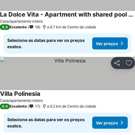
La Dolce Vita - Apartment with shared pool and large terrace
Casa/apartamento inteiro
9,0
Excelente
18
a 6.7 km de Centro da cidade
Selecione as datas para ver os preços
Ver preços
exatos.
Partilhar
Ad
Villa Polinesia
Casa/apartamento inteiro
9,0
Excelente
17
a 6.2 km de Centro da cidade
Selecione as datas para ver os preços
Ver preços
exatos.