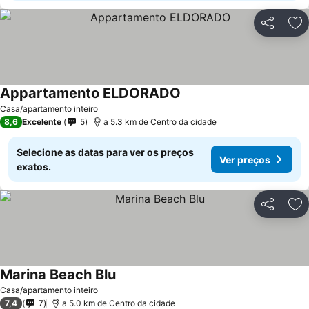
Partilhar
Ad
Appartamento ELDORADO
Casa/apartamento inteiro
8,6
Excelente
5
a 5.3 km de Centro da cidade
Selecione as datas para ver os preços
Ver preços
exatos.
Partilhar
Ad
Marina Beach Blu
Casa/apartamento inteiro
7,4
7
a 5.0 km de Centro da cidade