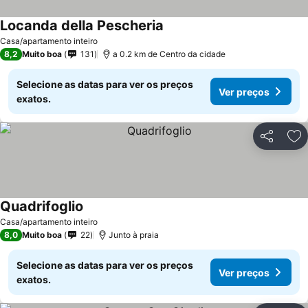
Locanda della Pescheria
Casa/apartamento inteiro
8,2
Muito boa
131
a 0.2 km de Centro da cidade
Selecione as datas para ver os preços
Ver preços
exatos.
Partilhar
Ad
Quadrifoglio
Casa/apartamento inteiro
8,0
Muito boa
22
Junto à praia
Selecione as datas para ver os preços
Ver preços
exatos.