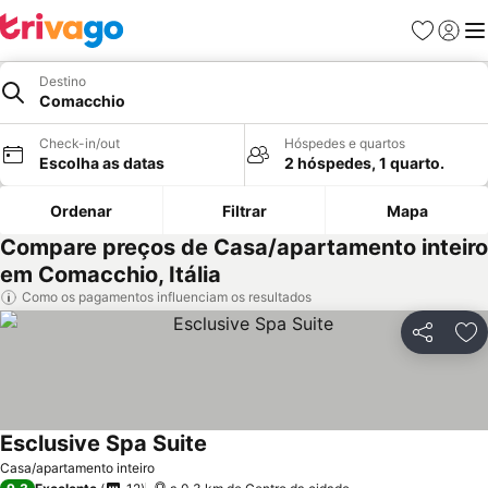
Favoritos
Iniciar
Me
Destino
Comacchio
Check-in/out
Hóspedes e quartos
Escolha as datas
2 hóspedes, 1 quarto.
Ordenar
Filtrar
Mapa
Compare preços de Casa/apartamento inteiro
em Comacchio, Itália
Como os pagamentos influenciam os resultados
Partilhar
Ad
Esclusive Spa Suite
Casa/apartamento inteiro