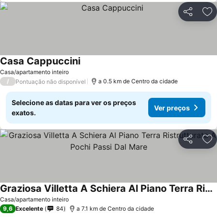
Partilhar
Ad
Casa Cappuccini
Casa/apartamento inteiro
/
a 0.5 km de Centro da cidade
Pontuação não disponível
Selecione as datas para ver os preços
Ver preços
exatos.
Partilhar
Ad
Graziosa Villetta A Schiera Al Piano Terra Ristrutturata A Pochi Passi Dal Mare
Casa/apartamento inteiro
9,6
Excelente
84
a 7.1 km de Centro da cidade