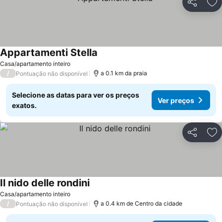
Partilhar
Ad
Appartamenti Stella
Casa/apartamento inteiro
/
a 0.1 km da praia
Pontuação não disponível
Selecione as datas para ver os preços
Ver preços
exatos.
Partilhar
Ad
Il nido delle rondini
Casa/apartamento inteiro
/
a 0.4 km de Centro da cidade
Pontuação não disponível