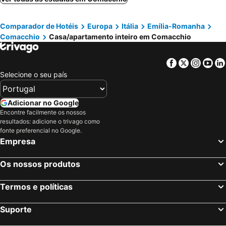
Comparador de Hotéis
Europa
Itália
Emília-Romanha
Comacchio
Casa/apartamento inteiro em Comacchio
Facebook
Twitter
Insta
Yo
Selecione o seu país
Adicionar no Google
Encontre facilmente os nossos
resultados: adicione o trivago como
fonte preferencial no Google.
Empresa
Os nossos produtos
Termos e políticas
Suporte