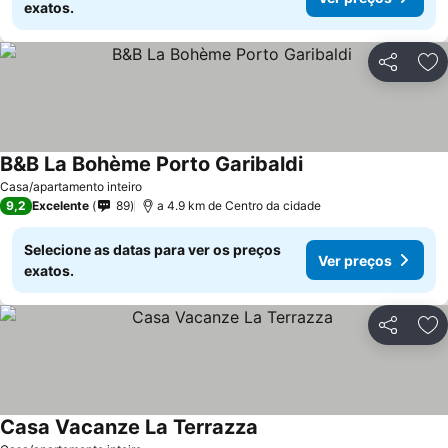
exatos.
Partilhar
Ad
B&B La Bohème Porto Garibaldi
Casa/apartamento inteiro
9,2
Excelente
89
a 4.9 km de Centro da cidade
Selecione as datas para ver os preços
Ver preços
exatos.
Partilhar
Ad
Casa Vacanze La Terrazza