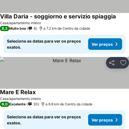
Villa Daria - soggiorno e servizio spiaggia
Casa/apartamento inteiro
8,2
Muito boa
6
a 7.2 km de Centro da cidade
Selecione as datas para ver os preços
Ver preços
exatos.
Partilhar
Ad
Mare E Relax
Casa/apartamento inteiro
9,0
Excelente
20
a 6.8 km de Centro da cidade
Selecione as datas para ver os preços
Ver preços
exatos.