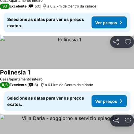
Casa/apartamento inteiro
9,1
Excelente
50
a 0.2 km de Centro da cidade
Selecione as datas para ver os preços
Ver preços
exatos.
Partilhar
Ad
Polinesia 1
Casa/apartamento inteiro
8,6
Excelente
6
a 6.1 km de Centro da cidade
Selecione as datas para ver os preços
Ver preços
exatos.
Partilhar
Ad