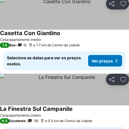
Partilhar
Ad
Casetta Con Giardino
Casa/apartamento inteiro
7,8
Boa
5
a 7.7 km de Centro da cidade
Selecione as datas para ver os preços
Ver preços
exatos.
Partilhar
Ad
La Finestra Sul Campanile
Casa/apartamento inteiro
9,5
Excelente
18
a 0.5 km de Centro da cidade