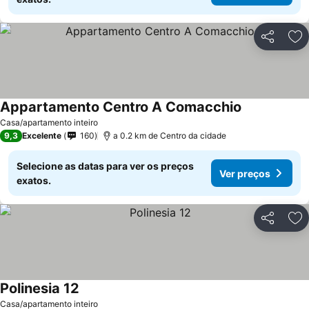
Partilhar
Ad
Appartamento Centro A Comacchio
Casa/apartamento inteiro
9,3
Excelente
160
a 0.2 km de Centro da cidade
Selecione as datas para ver os preços
Ver preços
exatos.
Partilhar
Ad
Polinesia 12
Casa/apartamento inteiro