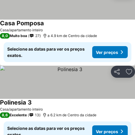
Casa Pomposa
Casa/apartamento inteiro
8,0
Muito boa
27
a 4.9 km de Centro da cidade
Selecione as datas para ver os preços
Ver preços
exatos.
Partilhar
Ad
Polinesia 3
Casa/apartamento inteiro
8,6
Excelente
13
a 6.2 km de Centro da cidade
Selecione as datas para ver os preços
Ver preços
exatos.