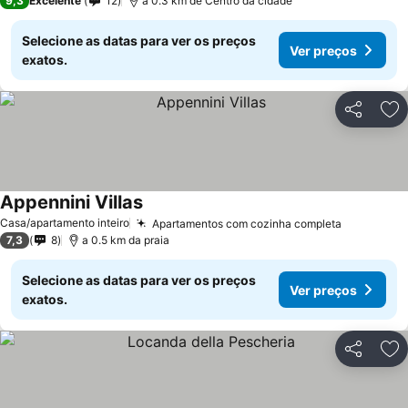
9,3
Excelente
12
a 0.3 km de Centro da cidade
Selecione as datas para ver os preços
Ver preços
exatos.
Partilhar
Ad
Appennini Villas
Casa/apartamento inteiro
Apartamentos com cozinha completa
7,3
8
a 0.5 km da praia
Selecione as datas para ver os preços
Ver preços
exatos.
Partilhar
Ad