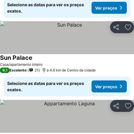
Selecione as datas para ver os preços
Ver preços
exatos.
Partilhar
Ad
Sun Palace
Casa/apartamento inteiro
9,1
Excelente
21
a 4.6 km de Centro da cidade
Selecione as datas para ver os preços
Ver preços
exatos.
Partilhar
Ad