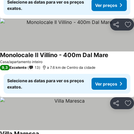
Selecione as datas para ver os preços
Ver preços
exatos.
Partilhar
Ad
Monolocale Il Villino - 400m Dal Mare
Casa/apartamento inteiro
9,3
Excelente
13
a 7.6 km de Centro da cidade
Selecione as datas para ver os preços
Ver preços
exatos.
Partilhar
Ad
Villa Maresca