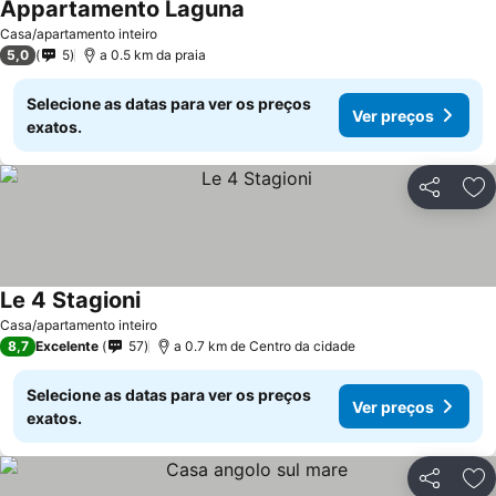
Appartamento Laguna
Casa/apartamento inteiro
5,0
5
a 0.5 km da praia
Selecione as datas para ver os preços
Ver preços
exatos.
Partilhar
Ad
Le 4 Stagioni
Casa/apartamento inteiro
8,7
Excelente
57
a 0.7 km de Centro da cidade
Selecione as datas para ver os preços
Ver preços
exatos.
Partilhar
Ad