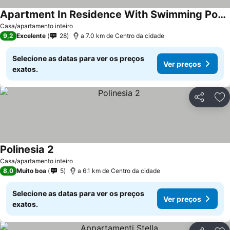
Apartment In Residence With Swimming Pool, 500m From The Sea, Ideal For Families
Casa/apartamento inteiro
9,2
Excelente
28
a 7.0 km de Centro da cidade
Selecione as datas para ver os preços
Ver preços
exatos.
Partilhar
Ad
Polinesia 2
Casa/apartamento inteiro
8,0
Muito boa
5
a 6.1 km de Centro da cidade
Selecione as datas para ver os preços
Ver preços
exatos.