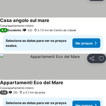
Casa angolo sul mare
Casa/apartamento inteiro
9,4
Excelente
33
a 7.0 km de Centro da cidade
Selecione as datas para ver os preços
Ver preços
exatos.
Partilhar
Ad
Appartamenti Eco del Mare
Casa/apartamento inteiro
7,4
25
a 0.1 km da praia
Selecione as datas para ver os preços
Ver preços