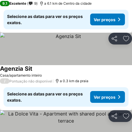
9,1
Excelente
9
a 6.1 km de Centro da cidade
Selecione as datas para ver os preços
Ver preços
exatos.
Partilhar
Ad
Agenzia Sit
Casa/apartamento inteiro
/
a 0.3 km da praia
Pontuação não disponível
Selecione as datas para ver os preços
Ver preços
exatos.
Partilhar
Ad