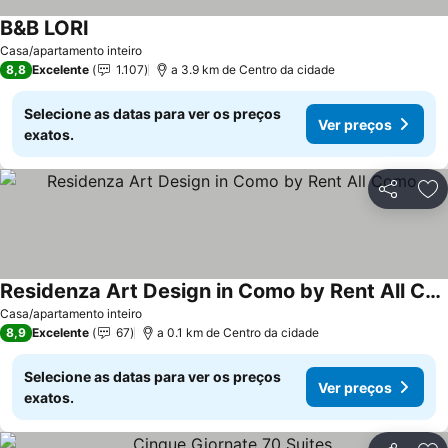
B&B LORI
Casa/apartamento inteiro
8,8
Excelente
1.107
a 3.9 km de Centro da cidade
Selecione as datas para ver os preços
Ver preços
exatos.
Partilhar
Ad
Residenza Art Design in Como by Rent All Como
Casa/apartamento inteiro
8,9
Excelente
67
a 0.1 km de Centro da cidade
Selecione as datas para ver os preços
Ver preços
exatos.