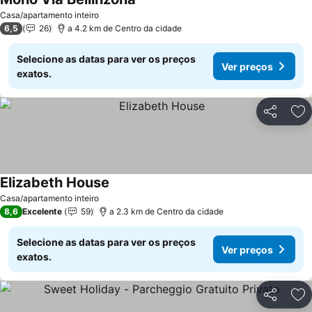
Casa/apartamento inteiro
6,5
26
a 4.2 km de Centro da cidade
Selecione as datas para ver os preços
Ver preços
exatos.
Partilhar
Ad
Elizabeth House
Casa/apartamento inteiro
8,6
Excelente
59
a 2.3 km de Centro da cidade
Selecione as datas para ver os preços
Ver preços
exatos.
Partilhar
Ad