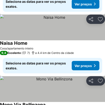
Selecione as datas para ver os preços
Ver preços
exatos.
Partilhar
Ad
Naisa Home
Casa/apartamento inteiro
9,4
Excelente
7
a 4.4 km de Centro da cidade
Selecione as datas para ver os preços
Ver preços
exatos.
Partilhar
Ad
Mono Via Bellinzona