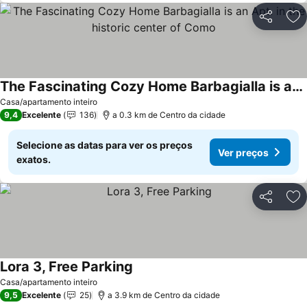
Partilhar
Ad
The Fascinating Cozy Home Barbagialla is an Apt. in the historic center of Como
Casa/apartamento inteiro
9,4
Excelente
136
a 0.3 km de Centro da cidade
Selecione as datas para ver os preços
Ver preços
exatos.
Partilhar
Ad
Lora 3, Free Parking
Casa/apartamento inteiro
9,5
Excelente
25
a 3.9 km de Centro da cidade