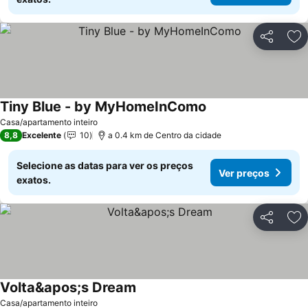
Partilhar
Ad
Tiny Blue - by MyHomeInComo
Casa/apartamento inteiro
8,8
Excelente
10
a 0.4 km de Centro da cidade
Selecione as datas para ver os preços
Ver preços
exatos.
Partilhar
Ad
Volta&apos;s Dream
Casa/apartamento inteiro