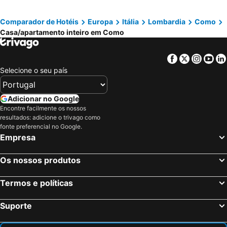
Tiny & Cosy Studio Flat in Como
S&O Apartment - by MyHomeInComo
Comparador de Hotéis
Europa
Itália
Lombardia
Como
Casa/apartamento inteiro em Como
Facebook
Twitter
Insta
Yo
Selecione o seu país
Adicionar no Google
Encontre facilmente os nossos
resultados: adicione o trivago como
fonte preferencial no Google.
Empresa
Os nossos produtos
Termos e políticas
Suporte