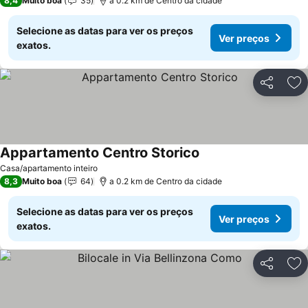
8,4
Muito boa
35
a 0.2 km de Centro da cidade
Selecione as datas para ver os preços
Ver preços
exatos.
Partilhar
Ad
Appartamento Centro Storico
Casa/apartamento inteiro
8,3
Muito boa
64
a 0.2 km de Centro da cidade
Selecione as datas para ver os preços
Ver preços
exatos.
Partilhar
Ad