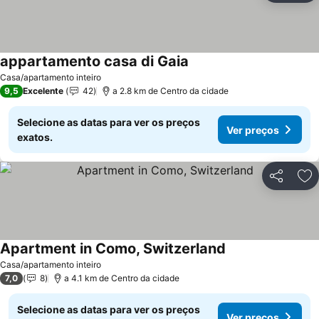
appartamento casa di Gaia
Casa/apartamento inteiro
9,5
Excelente
42
a 2.8 km de Centro da cidade
Selecione as datas para ver os preços
Ver preços
exatos.
Partilhar
Ad
Apartment in Como, Switzerland
Casa/apartamento inteiro
7,0
8
a 4.1 km de Centro da cidade
Selecione as datas para ver os preços
Ver preços