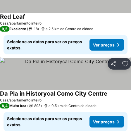
Red Leaf
Casa/apartamento inteiro
9,5
Excelente
18
a 2.5 km de Centro da cidade
Selecione as datas para ver os preços
Ver preços
exatos.
Partilhar
Ad
Da Pia in Historycal Como City Centre
Casa/apartamento inteiro
8,4
Muito boa
893
a 0.5 km de Centro da cidade
Selecione as datas para ver os preços
Ver preços
exatos.