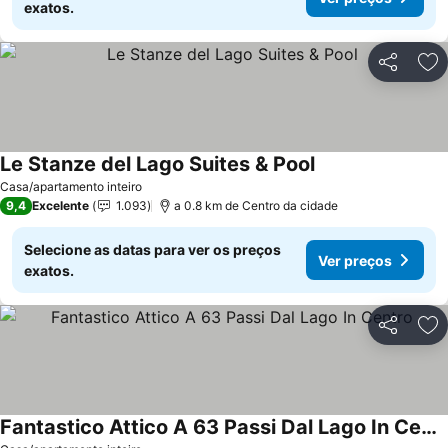
exatos.
Partilhar
Ad
Le Stanze del Lago Suites & Pool
Casa/apartamento inteiro
9,4
Excelente
1.093
a 0.8 km de Centro da cidade
Selecione as datas para ver os preços
Ver preços
exatos.
Partilhar
Ad
Fantastico Attico A 63 Passi Dal Lago In Centro