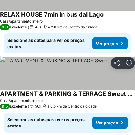
RELAX HOUSE 7min in bus dal Lago
Casa/apartamento inteiro
9,0
Excelente
40
a 2.0 km de Centro da cidade
Selecione as datas para ver os preços
Ver preços
exatos.
Partilhar
Ad
APARTMENT & PARKING & TERRACE Sweet home 21
Casa/apartamento inteiro
9,5
Excelente
56
a 0.5 km de Centro da cidade
Selecione as datas para ver os preços
Ver preços
exatos.