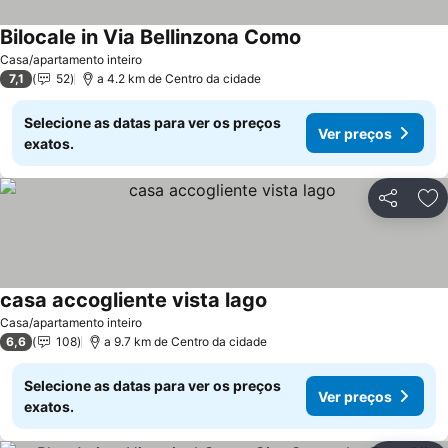
Bilocale in Via Bellinzona Como
Casa/apartamento inteiro
7,1
52
a 4.2 km de Centro da cidade
Selecione as datas para ver os preços
Ver preços
exatos.
Partilhar
Ad
casa accogliente vista lago
Casa/apartamento inteiro
6,6
108
a 9.7 km de Centro da cidade
Selecione as datas para ver os preços
Ver preços
exatos.