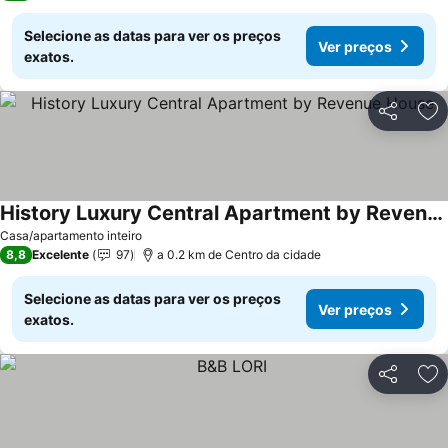
Selecione as datas para ver os preços
Ver preços
exatos.
Partilhar
Ad
History Luxury Central Apartment by Revenue House
Casa/apartamento inteiro
8,8
Excelente
97
a 0.2 km de Centro da cidade
Selecione as datas para ver os preços
Ver preços
exatos.
Partilhar
Ad