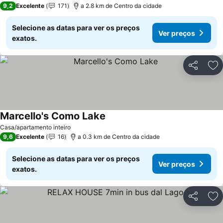
9,2
Excelente
171
a 2.8 km de Centro da cidade
Selecione as datas para ver os preços
Ver preços
exatos.
Partilhar
Ad
Marcello's Como Lake
Casa/apartamento inteiro
9,6
Excelente
16
a 0.3 km de Centro da cidade
Selecione as datas para ver os preços
Ver preços
exatos.
Partilhar
Ad