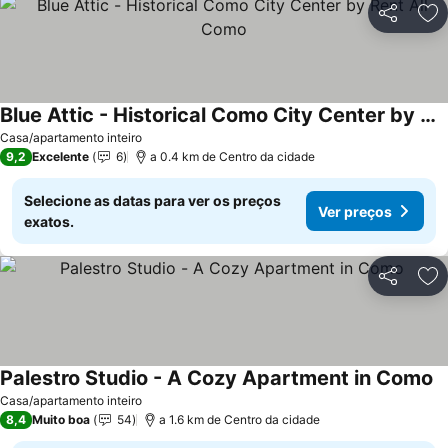
Partilhar
Ad
Blue Attic - Historical Como City Center by Rent All Como
Casa/apartamento inteiro
9,2
Excelente
6
a 0.4 km de Centro da cidade
Selecione as datas para ver os preços
Ver preços
exatos.
Partilhar
Ad
Palestro Studio - A Cozy Apartment in Como
Casa/apartamento inteiro
8,4
Muito boa
54
a 1.6 km de Centro da cidade