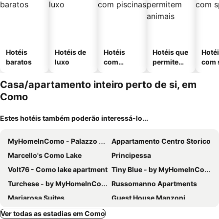
Hotéis
Hotéis de
Hotéis
Hotéis que
Hoté
baratos
luxo
com
permitem
com 
piscinas
animais
Casa/apartamento inteiro perto de si, em
Como
Estes hotéis também poderão interessá-lo...
MyHomeInComo - Palazzo Garibaldi
Appartamento Centro Storico
Marcello's Como Lake
Principessa
Volt76 - Como lake apartment
Tiny Blue - by MyHomeInComo
Turchese - by MyHomeInComo
Russomanno Apartments
Mariarosa Suites
Guest House Manzoni
Italianway - Piazza Amendola 14
La Volta
Ver todas as estadias em Como