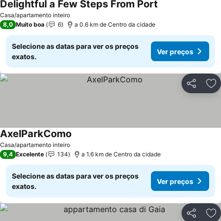
Delightful a Few Steps From Port
Casa/apartamento inteiro
8,0
Muito boa
6
a 0.6 km de Centro da cidade
Selecione as datas para ver os preços
Ver preços
exatos.
Partilhar
Ad
AxelParkComo
Casa/apartamento inteiro
9,4
Excelente
134
a 1.6 km de Centro da cidade
Selecione as datas para ver os preços
Ver preços
exatos.
Partilhar
Ad