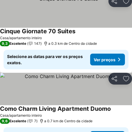
Partilhar
Ad
Cinque Giornate 70 Suites
Casa/apartamento inteiro
9,3
Excelente
147
a 0.3 km de Centro da cidade
Selecione as datas para ver os preços
Ver preços
exatos.
Partilhar
Ad
Como Charm Living Apartment Duomo
Casa/apartamento inteiro
9,6
Excelente
7
a 0.7 km de Centro da cidade