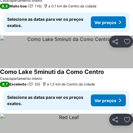
Casa/apartamento inteiro
8,3
Muito boa
116
a 0.1 km de Centro da cidade
Selecione as datas para ver os preços
Ver preços
exatos.
Partilhar
Ad
Como Lake 5minuti da Como Centro
Casa/apartamento inteiro
8,7
Excelente
35
a 1.3 km de Centro da cidade
Selecione as datas para ver os preços
Ver preços
exatos.
Partilhar
Ad