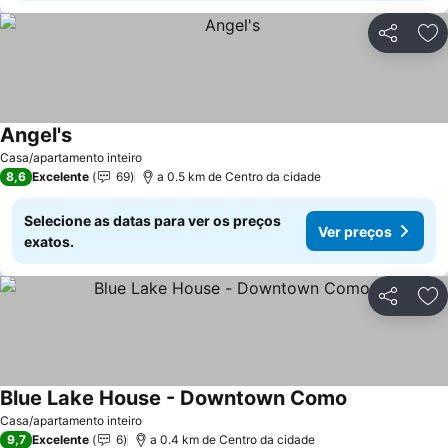
Partilhar
Ad
Angel's
Casa/apartamento inteiro
8,6
Excelente
69
a 0.5 km de Centro da cidade
Selecione as datas para ver os preços
Ver preços
exatos.
Partilhar
Ad
Blue Lake House - Downtown Como
Casa/apartamento inteiro
9,7
Excelente
6
a 0.4 km de Centro da cidade