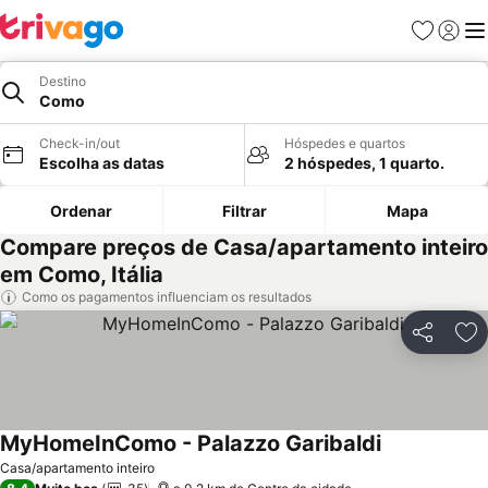
Favoritos
Iniciar
Me
Destino
Como
Check-in/out
Hóspedes e quartos
Escolha as datas
2 hóspedes, 1 quarto.
Ordenar
Filtrar
Mapa
Compare preços de Casa/apartamento inteiro
em Como, Itália
Como os pagamentos influenciam os resultados
Partilhar
Ad
MyHomeInComo - Palazzo Garibaldi
Casa/apartamento inteiro