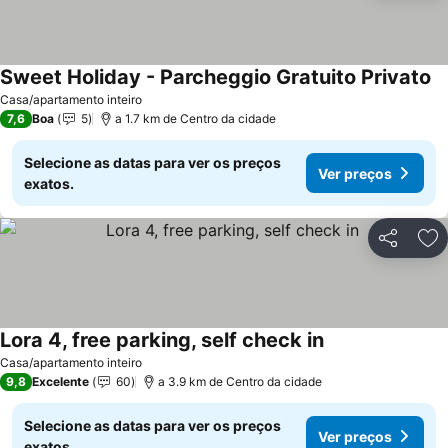
Sweet Holiday - Parcheggio Gratuito Privato
Casa/apartamento inteiro
7,6
Boa
5
a 1.7 km de Centro da cidade
Selecione as datas para ver os preços
Ver preços
exatos.
Partilhar
Ad
Lora 4, free parking, self check in
Casa/apartamento inteiro
9,8
Excelente
60
a 3.9 km de Centro da cidade
Selecione as datas para ver os preços
Ver preços
exatos.