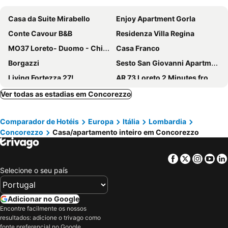
Casa da Suite Mirabello
Enjoy Apartment Gorla
Conte Cavour B&B
Residenza Villa Regina
MO37 Loreto- Duomo - Chic Apartment
Casa Franco
Borgazzi
Sesto San Giovanni Apartment, Railing House. Metro Line 1 Sesto RondÒ
Living Fortezza 27!
AR 73 Loreto 2 Minutes from the METRO
casa Gorla
Dolce Vita
Ver todas as estadias em Concorezzo
Kibilu - Via Tolmezzo
Casa Da Suite Design
Comparador de Hotéis
Europa
Itália
Lombardia
Violet Home - Loreto
Concorezzo
Casa/apartamento inteiro em Concorezzo
Facebook
Twitter
Insta
Yo
Selecione o seu país
Adicionar no Google
Encontre facilmente os nossos
resultados: adicione o trivago como
fonte preferencial no Google.