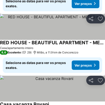
Selecione as datas para ver os preços
Ver preços
exatos.
Partilhar
Ad
RED HOUSE - BEAUTIFUL APARTMENT - METRO m1
Casa/apartamento inteiro
8,6
Excelente
29
Milão, a 11.9 km de Concorezzo
Selecione as datas para ver os preços
Ver preços
exatos.
Partilhar
Ad
Casa vacanza Rovani