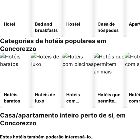
Hotel
Bed and
Hostel
Casa de
Apar
breakfasts
hóspedes
Categorias de hotéis populares em
Concorezzo
Hotéis
Hotéis de
Hotéis
Hotéis que
Hoté
baratos
luxo
com
permitem
com 
piscinas
animais
Casa/apartamento inteiro perto de si, em
Concorezzo
Estes hotéis também poderão interessá-lo...