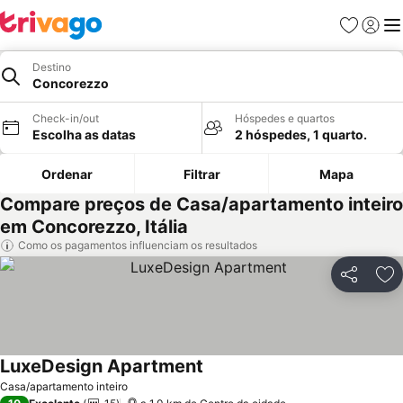
Favoritos
Iniciar
Me
Destino
Concorezzo
Check-in/out
Hóspedes e quartos
Escolha as datas
2 hóspedes, 1 quarto.
Ordenar
Filtrar
Mapa
Compare preços de Casa/apartamento inteiro
em Concorezzo, Itália
Como os pagamentos influenciam os resultados
Partilhar
Ad
LuxeDesign Apartment
Casa/apartamento inteiro