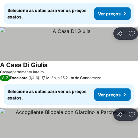
Selecione as datas para ver os preços
Ver preços
exatos.
Partilhar
Ad
A Casa Di Giulia
Casa/apartamento inteiro
8,7
Excelente
6
Milão, a 15.2 km de Concorezzo
Selecione as datas para ver os preços
Ver preços
exatos.
Partilhar
Ad