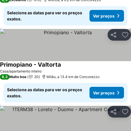
Selecione as datas para ver os preços
Ver preços
exatos.
Partilhar
Ad
Primopiano - Valtorta
Casa/apartamento inteiro
8,3
Muito boa
20
Milão, a 13.4 km de Concorezzo
Selecione as datas para ver os preços
Ver preços
exatos.
Partilhar
Ad