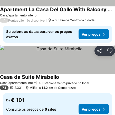
Apartment La Casa Del Gallo With Balcony And Wi-fi
Casa/apartamento inteiro
/
a 0.3 km de Centro da cidade
Pontuação não disponível
Selecione as datas para ver os preços
Ver preços
exatos.
Partilhar
Ad
Casa da Suite Mirabello
Casa/apartamento inteiro
Estacionamento privado no local
7,1
2.331
Milão, a 14.2 km de Concorezzo
€ 101
De
Consulte os preços de
6 sites
Ver preços