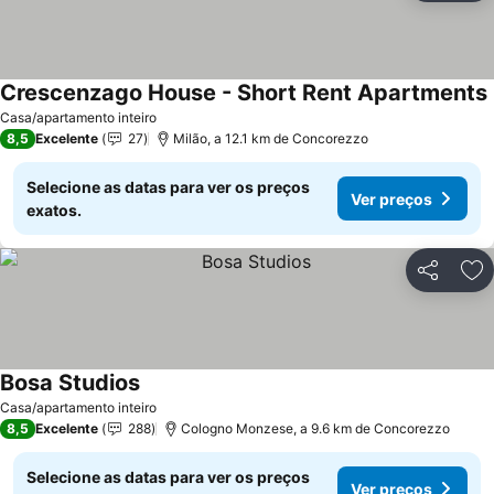
Crescenzago House - Short Rent Apartments
Casa/apartamento inteiro
8,5
Excelente
27
Milão, a 12.1 km de Concorezzo
Selecione as datas para ver os preços
Ver preços
exatos.
Partilhar
Ad
Bosa Studios
Casa/apartamento inteiro
8,5
Excelente
288
Cologno Monzese, a 9.6 km de Concorezzo
Selecione as datas para ver os preços
Ver preços