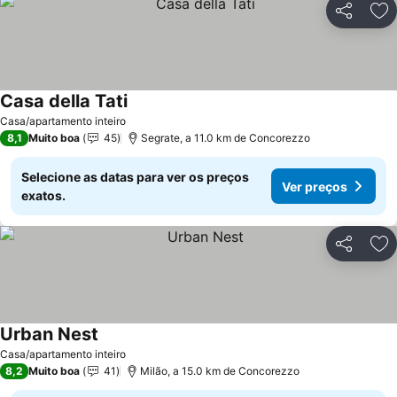
Partilhar
Ad
Casa della Tati
Casa/apartamento inteiro
8,1
Muito boa
45
Segrate, a 11.0 km de Concorezzo
Selecione as datas para ver os preços
Ver preços
exatos.
Partilhar
Ad
Urban Nest
Casa/apartamento inteiro
8,2
Muito boa
41
Milão, a 15.0 km de Concorezzo