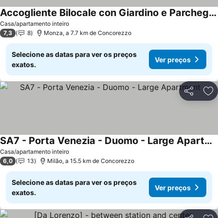
Accogliente Bilocale con Giardino e Parcheggio
Casa/apartamento inteiro
7,3
8
Monza, a 7.7 km de Concorezzo
Selecione as datas para ver os preços
Ver preços
exatos.
Partilhar
Ad
SA7 - Porta Venezia - Duomo - Large Apartment -
Casa/apartamento inteiro
6,0
13
Milão, a 15.5 km de Concorezzo
Selecione as datas para ver os preços
Ver preços
exatos.