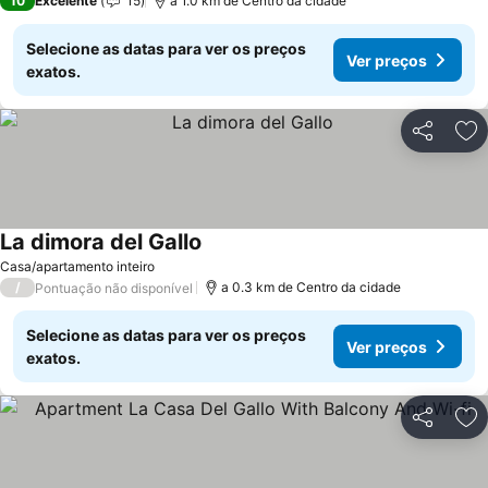
10
Excelente
15
a 1.0 km de Centro da cidade
Selecione as datas para ver os preços
Ver preços
exatos.
Partilhar
Ad
La dimora del Gallo
Casa/apartamento inteiro
/
a 0.3 km de Centro da cidade
Pontuação não disponível
Selecione as datas para ver os preços
Ver preços
exatos.
Partilhar
Ad