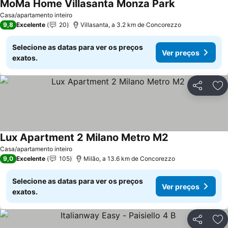
MoMa Home Villasanta Monza Park
Casa/apartamento inteiro
9,8
Excelente
20
Villasanta, a 3.2 km de Concorezzo
Selecione as datas para ver os preços
Ver preços
exatos.
Partilhar
Ad
Lux Apartment 2 Milano Metro M2
Casa/apartamento inteiro
9,0
Excelente
105
Milão, a 13.6 km de Concorezzo
Selecione as datas para ver os preços
Ver preços
exatos.
Partilhar
Ad