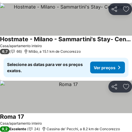
Partilhar
Ad
Hostmate - Milano - Sammartini's Stay- Centrale
Casa/apartamento inteiro
6,7
66
Milão, a 15.1 km de Concorezzo
Selecione as datas para ver os preços
Ver preços
exatos.
Partilhar
Ad
Roma 17
Casa/apartamento inteiro
9,2
Excelente
24
Cassina de' Pecchi, a 8.2 km de Concorezzo