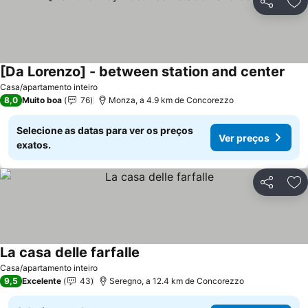
Partilhar
Ad
[Da Lorenzo] - between station and center
Casa/apartamento inteiro
8,0
Muito boa
76
Monza, a 4.9 km de Concorezzo
Selecione as datas para ver os preços
Ver preços
exatos.
Partilhar
Ad
La casa delle farfalle
Casa/apartamento inteiro
9,5
Excelente
43
Seregno, a 12.4 km de Concorezzo