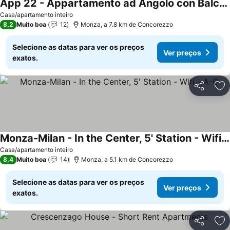
App 22 - Appartamento ad Angolo con Balcone
Casa/apartamento inteiro
8,2
Muito boa
12
Monza, a 7.8 km de Concorezzo
Selecione as datas para ver os preços
Ver preços
exatos.
Partilhar
Ad
Monza-Milan - In the Center, 5' Station - Wifi - A-C
Casa/apartamento inteiro
8,4
Muito boa
14
Monza, a 5.1 km de Concorezzo
Selecione as datas para ver os preços
Ver preços
exatos.
Partilhar
Ad