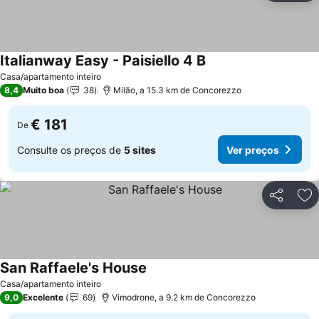
Italianway Easy - Paisiello 4 B
Casa/apartamento inteiro
8,4
Muito boa
38
Milão, a 15.3 km de Concorezzo
€ 181
De
Consulte os preços de
5 sites
Ver preços
Partilhar
Ad
San Raffaele's House
Casa/apartamento inteiro
9,0
Excelente
69
Vimodrone, a 9.2 km de Concorezzo