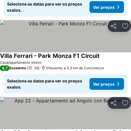
Selecione as datas para ver os preços
Ver preços
exatos.
Partilhar
Ad
Villa Ferrari - Park Monza F1 Circuit
Casa/apartamento inteiro
8,7
Excelente
29
Villasanta, a 3.3 km de Concorezzo
Selecione as datas para ver os preços
Ver preços
exatos.
Partilhar
Ad