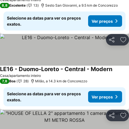
8,8
Excelente
13
Sesto San Giovanni, a 9.5 km de Concorezzo
Selecione as datas para ver os preços
Ver preços
exatos.
Partilhar
Ad
LE16 - Duomo-Loreto - Central - Modern
Casa/apartamento inteiro
7,8
Boa
28
Milão, a 14.3 km de Concorezzo
Selecione as datas para ver os preços
Ver preços
exatos.
Partilhar
Ad