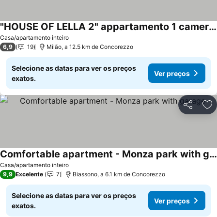
"HOUSE OF LELLA 2" appartamento 1 camera da letto - M1 METRO ROSSA
Casa/apartamento inteiro
6,9
19
Milão, a 12.5 km de Concorezzo
Selecione as datas para ver os preços
Ver preços
exatos.
Partilhar
Ad
Comfortable apartment - Monza park with garage
Casa/apartamento inteiro
9,9
Excelente
7
Biassono, a 6.1 km de Concorezzo
Selecione as datas para ver os preços
Ver preços
exatos.