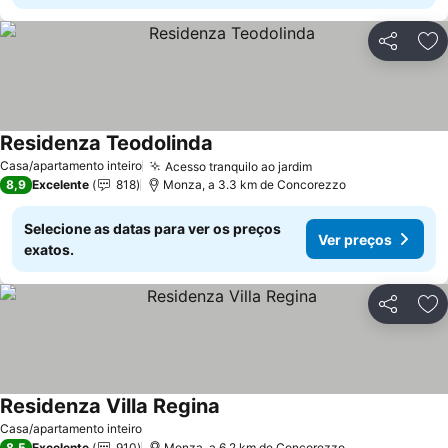
Partilhar
Ad
Residenza Teodolinda
Casa/apartamento inteiro
Acesso tranquilo ao jardim
8,9
Excelente
818
Monza, a 3.3 km de Concorezzo
Selecione as datas para ver os preços
Ver preços
exatos.
Partilhar
Ad
Residenza Villa Regina
Casa/apartamento inteiro
8,5
Excelente
910
Monza, a 6.2 km de Concorezzo