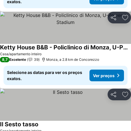
exatos.
Partilhar
Ad
Ketty House B&B - Policlinico di Monza, U-Power Stadium
Casa/apartamento inteiro
8,7
Excelente
39
Monza, a 2.8 km de Concorezzo
Selecione as datas para ver os preços
Ver preços
exatos.
Partilhar
Ad
Il Sesto tasso
Casa/apartamento inteiro