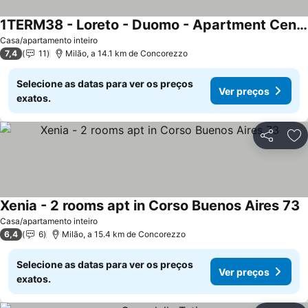
1TERM38 - Loreto - Duomo - Apartment Central -
Casa/apartamento inteiro
7,4
11
Milão, a 14.1 km de Concorezzo
Selecione as datas para ver os preços
Ver preços
exatos.
Partilhar
Ad
Xenia - 2 rooms apt in Corso Buenos Aires 73
Casa/apartamento inteiro
6,4
6
Milão, a 15.4 km de Concorezzo
Selecione as datas para ver os preços
Ver preços
exatos.