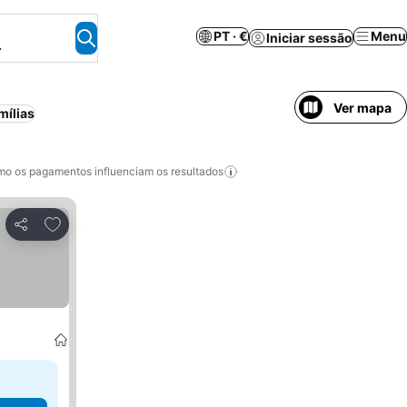
PT · €
Menu
Iniciar sessão
.
Ver mapa
mílias
o os pagamentos influenciam os resultados
Adicionar aos favoritos
Partilhar