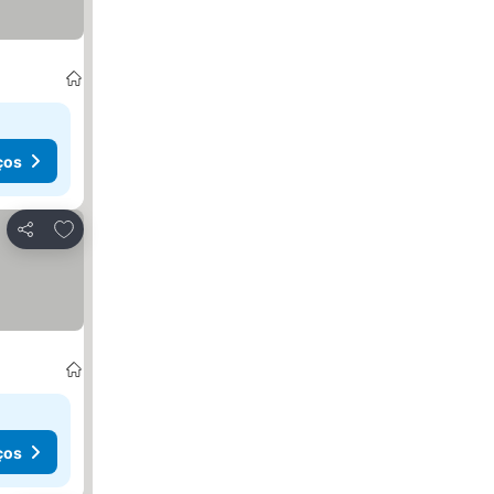
ços
Adicionar aos favoritos
Partilhar
ços