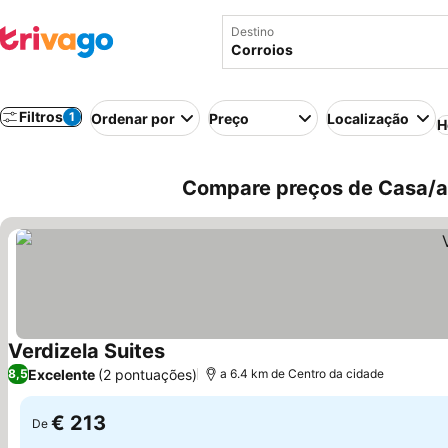
Destino
Filtros
1
Ordenar por
Preço
Localização
H
Compare preços de Casa/ap
Verdizela Suites
Ver preços
Excelente
(2 pontuações)
8,5
a 6.4 km de Centro da cidade
€ 213
De