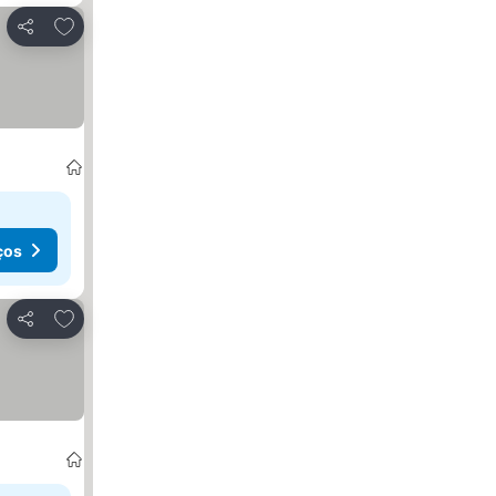
Adicionar aos favoritos
Partilhar
ços
Adicionar aos favoritos
Partilhar