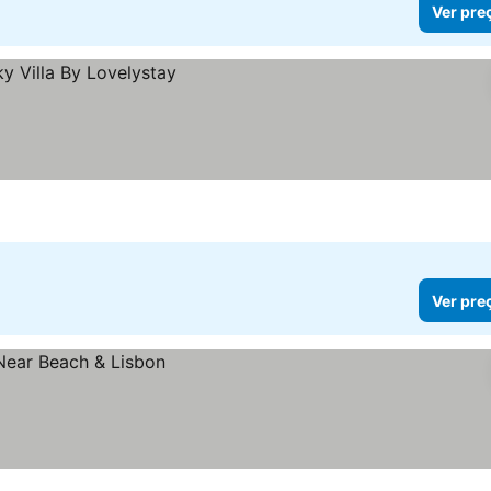
Ver pre
Ver pre