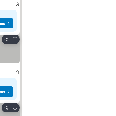
ços
Adicionar aos favoritos
Partilhar
ços
Adicionar aos favoritos
Partilhar