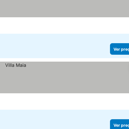
Ver pre
Ver pre