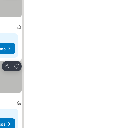
ços
Adicionar aos favoritos
Partilhar
ços