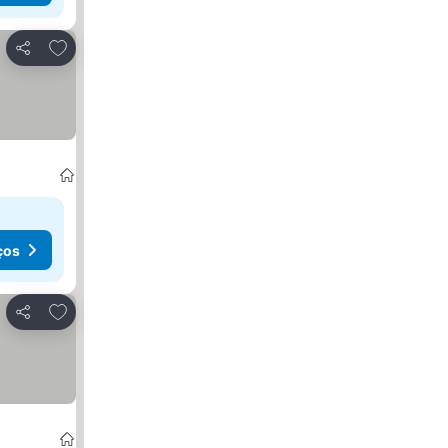
Adicionar aos favoritos
Partilhar
reços
ços
Adicionar aos favoritos
Partilhar