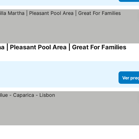
ha | Pleasant Pool Area | Great For Families
Ver p
Ver pre