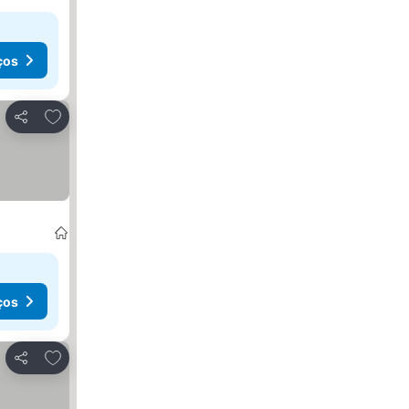
ços
Adicionar aos favoritos
Partilhar
ços
Adicionar aos favoritos
Partilhar