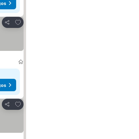
ços
Adicionar aos favoritos
Partilhar
ços
Adicionar aos favoritos
Partilhar