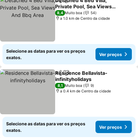
Detached 4 Bed Villa,
Partilhar
Adicionar aos favoritos
Private Pool, Sea Views
And Bbq Area
8,4
Muito boa
54
a 1.0 km de Centro da cidade
Selecione as datas para ver os preços
Ver preços
exatos.
Residence Bellavista-
Partilhar
Adicionar aos favoritos
infinityholidays
8,1
Muito boa
9
a 0.4 km de Centro da cidade
Selecione as datas para ver os preços
Ver preços
exatos.