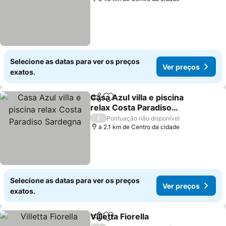
Selecione as datas para ver os preços
Ver preços
exatos.
Casa Azul villa e piscina
Partilhar
Adicionar aos favoritos
relax Costa Paradiso
Sardegna
/
Pontuação não disponível
a 2.1 km de Centro da cidade
Selecione as datas para ver os preços
Ver preços
exatos.
Villetta Fiorella
Partilhar
Adicionar aos favoritos