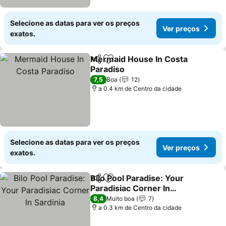
Selecione as datas para ver os preços
Ver preços
exatos.
Mermaid House In Costa
Partilhar
Adicionar aos favoritos
Paradiso
7,5
Boa
12
a 0.4 km de Centro da cidade
Selecione as datas para ver os preços
Ver preços
exatos.
Bilo Pool Paradise: Your
Partilhar
Adicionar aos favoritos
Paradisiac Corner In
Sardinia
8,4
Muito boa
7
a 0.3 km de Centro da cidade