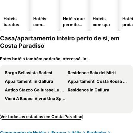
Hotéis
Hotéis
Hotéis que
Hotéis
Hotéi
baratos
com
permitem
com spa
praia
piscinas
animais
Casa/apartamento inteiro perto de si, em
Costa Paradiso
Estes hotéis também poderão interessá-lo...
Borgo Bellavista Badesi
Residence Baia dei Mirti
Appartamenti in Gallura
Appartamenti Costa Rossa Cala Rossa
Antico Stazzo Gallurese Lu Capitanu
Residence In Gallura
Vieni A Badesi Vivrai Una Splendida Vacanza, Bilocale A Prezzi All Inclusive
Ver todas as estadias em Costa Paradiso
Comparador de Hotéis
Europa
Itália
Sardenha