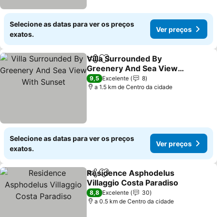
Selecione as datas para ver os preços
Ver preços
exatos.
Villa Surrounded By
Partilhar
Adicionar aos favoritos
Greenery And Sea View
With Sunset
9,5
Excelente
8
a 1.5 km de Centro da cidade
Selecione as datas para ver os preços
Ver preços
exatos.
Residence Asphodelus
Partilhar
Adicionar aos favoritos
Villaggio Costa Paradiso
8,8
Excelente
30
a 0.5 km de Centro da cidade