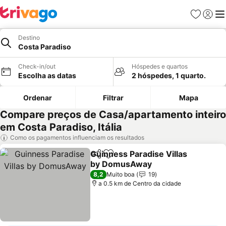
Favoritos
Iniciar
Me
Destino
Costa Paradiso
Check-in/out
Hóspedes e quartos
Escolha as datas
2 hóspedes, 1 quarto.
Ordenar
Filtrar
Mapa
Compare preços de Casa/apartamento inteiro
em Costa Paradiso, Itália
Como os pagamentos influenciam os resultados
Guinness Paradise Villas
Partilhar
Adicionar aos favoritos
by DomusAway
8,2
Muito boa
19
a 0.5 km de Centro da cidade