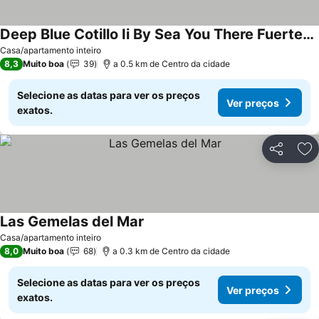
Deep Blue Cotillo Ii By Sea You There Fuerteventura
Casa/apartamento inteiro
8,3
Muito boa
39
a 0.5 km de Centro da cidade
Selecione as datas para ver os preços
Ver preços
exatos.
Partilhar
Ad
Las Gemelas del Mar
Casa/apartamento inteiro
8,0
Muito boa
68
a 0.3 km de Centro da cidade
Selecione as datas para ver os preços
Ver preços
exatos.