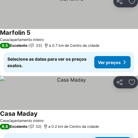
Partilhar
Ad
Marfolin 5
Casa/apartamento inteiro
9,5
Excelente
33
a 0.7 km de Centro da cidade
Selecione as datas para ver os preços
Ver preços
exatos.
Partilhar
Ad
Casa Maday
Casa/apartamento inteiro
8,8
Excelente
52
a 0.2 km de Centro da cidade