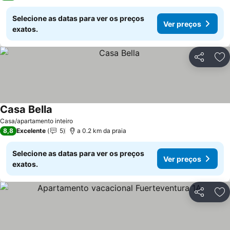
Selecione as datas para ver os preços
Ver preços
exatos.
Partilhar
Ad
Casa Bella
Casa/apartamento inteiro
8,8
Excelente
5
a 0.2 km da praia
Selecione as datas para ver os preços
Ver preços
exatos.
Partilhar
Ad