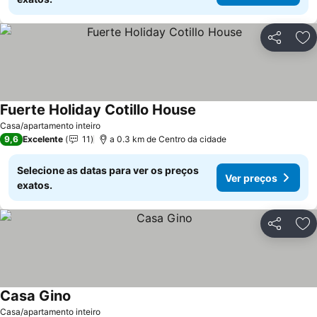
Partilhar
Ad
Fuerte Holiday Cotillo House
Casa/apartamento inteiro
9,6
Excelente
11
a 0.3 km de Centro da cidade
Selecione as datas para ver os preços
Ver preços
exatos.
Partilhar
Ad
Casa Gino
Casa/apartamento inteiro