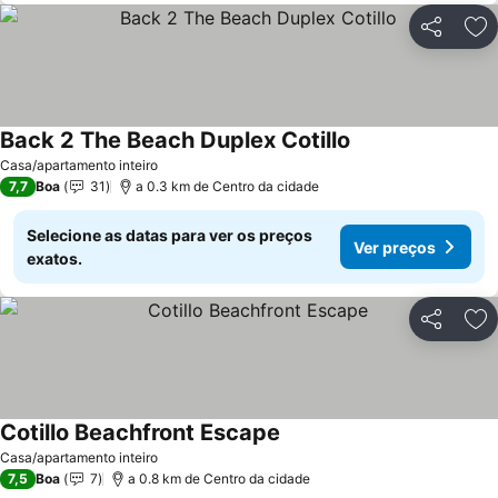
Partilhar
Ad
Back 2 The Beach Duplex Cotillo
Casa/apartamento inteiro
7,7
Boa
31
a 0.3 km de Centro da cidade
Selecione as datas para ver os preços
Ver preços
exatos.
Partilhar
Ad
Cotillo Beachfront Escape
Casa/apartamento inteiro
7,5
Boa
7
a 0.8 km de Centro da cidade