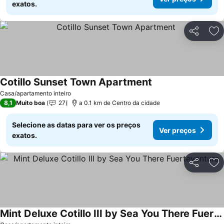
exatos.
Partilhar
Ad
Cotillo Sunset Town Apartment
Casa/apartamento inteiro
8,1
Muito boa
27
a 0.1 km de Centro da cidade
Selecione as datas para ver os preços
Ver preços
exatos.
Partilhar
Ad
Mint Deluxe Cotillo III by Sea You There Fuerteventura