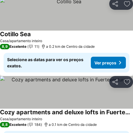
Partilhar
Ad
Cotillo Sea
Casa/apartamento inteiro
8,9
Excelente
11
a 0.2 km de Centro da cidade
Selecione as datas para ver os preços
Ver preços
exatos.
Partilhar
Ad
Cozy apartments and deluxe lofts in Fuerteventura
Casa/apartamento inteiro
8,8
Excelente
184
a 0.1 km de Centro da cidade