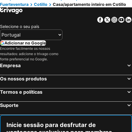
Fuerteventura
Cotillo
Casa/apartamento inteiro em Cotillo
Facebook
Twitter
Insta
Yo
Selecione o seu país
Adicionar no Google
Encontre facilmente os nossos
resultados: adicione o trivago como
fonte preferencial no Google.
Empresa
Os nossos produtos
Termos e políticas
Suporte
Inicie sessão para desfrutar de