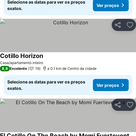
Selecione as datas para ver os preços
Ver preços
exatos.
Partilhar
Ad
Cotillo Horizon
Casa/apartamento inteiro
8,9
Excelente
16
a 0.1 km de Centro da cidade
Selecione as datas para ver os preços
Ver preços
exatos.
Partilhar
Ad
El Cotillo On The Beach by Momi Fuerteventura