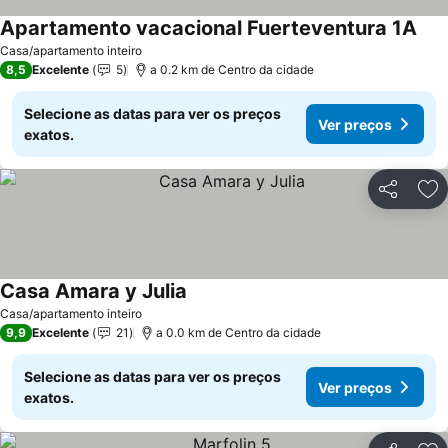
Apartamento vacacional Fuerteventura 1A
Casa/apartamento inteiro
8,5
Excelente
5
a 0.2 km de Centro da cidade
Selecione as datas para ver os preços
Ver preços
exatos.
Partilhar
Ad
Casa Amara y Julia
Casa/apartamento inteiro
9,9
Excelente
21
a 0.0 km de Centro da cidade
Selecione as datas para ver os preços
Ver preços
exatos.