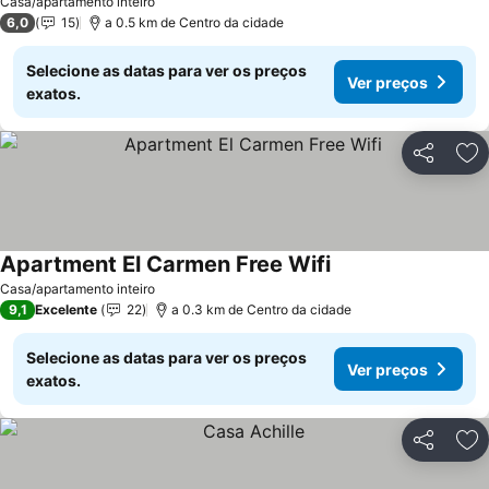
Casa/apartamento inteiro
6,0
15
a 0.5 km de Centro da cidade
Selecione as datas para ver os preços
Ver preços
exatos.
Partilhar
Ad
Apartment El Carmen Free Wifi
Casa/apartamento inteiro
9,1
Excelente
22
a 0.3 km de Centro da cidade
Selecione as datas para ver os preços
Ver preços
exatos.
Partilhar
Ad