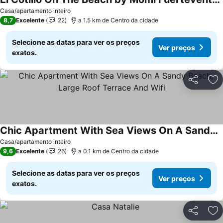
Casa/apartamento inteiro
8,7
Excelente
22
a 1.5 km de Centro da cidade
Selecione as datas para ver os preços
Ver preços
exatos.
Partilhar
Ad
Chic Apartment With Sea Views On A Sandy Beach, Large Roof Terrace And Wifi
Casa/apartamento inteiro
9,6
Excelente
26
a 0.1 km de Centro da cidade
Selecione as datas para ver os preços
Ver preços
exatos.
Partilhar
Ad