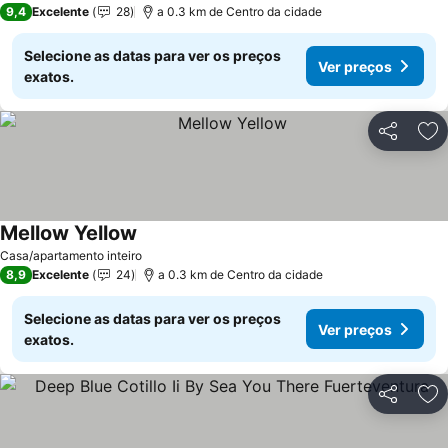
9,4
Excelente
28
a 0.3 km de Centro da cidade
Selecione as datas para ver os preços
Ver preços
exatos.
Partilhar
Ad
Mellow Yellow
Casa/apartamento inteiro
8,9
Excelente
24
a 0.3 km de Centro da cidade
Selecione as datas para ver os preços
Ver preços
exatos.
Partilhar
Ad