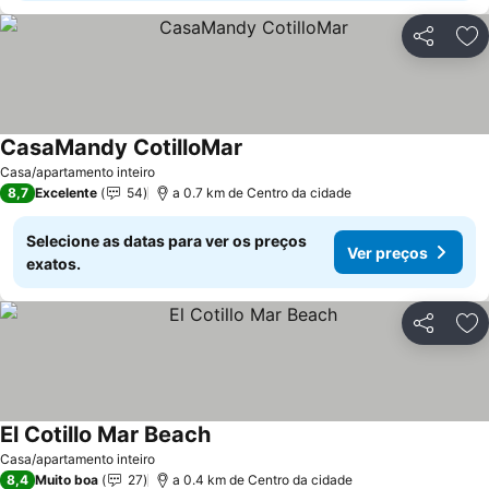
Partilhar
Ad
CasaMandy CotilloMar
Casa/apartamento inteiro
8,7
Excelente
54
a 0.7 km de Centro da cidade
Selecione as datas para ver os preços
Ver preços
exatos.
Partilhar
Ad
El Cotillo Mar Beach
Casa/apartamento inteiro
8,4
Muito boa
27
a 0.4 km de Centro da cidade