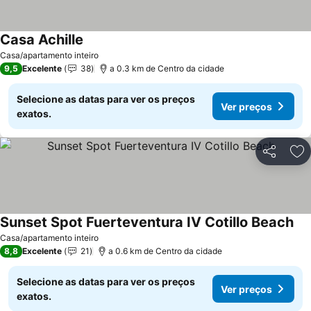
Casa Achille
Casa/apartamento inteiro
9,5
Excelente
38
a 0.3 km de Centro da cidade
Selecione as datas para ver os preços
Ver preços
exatos.
Partilhar
Ad
Sunset Spot Fuerteventura IV Cotillo Beach
Casa/apartamento inteiro
8,8
Excelente
21
a 0.6 km de Centro da cidade
Selecione as datas para ver os preços
Ver preços
exatos.