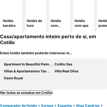
Hotéis
Hotéis de
Hotéis
Hotéis
Hotéi
baratos
luxo
com
com spa
praia
piscinas
Casa/apartamento inteiro perto de si, em
Cotillo
Estes hotéis também poderão interessá-lo...
Apartment In Beautiful Palm Trees And Large Pools With Private Terrace
Cotillo Sea
Villas & Apartamentos Tao Mazo
Villa Real Oliva
Oasis Royal
Ver todas as estadias em Cotillo
Comparador de Hotéis
Europa
Espanha
Ilhas Canárias