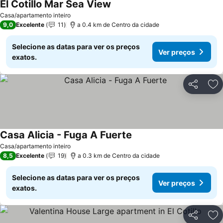
El Cotillo Mar Sea View
Casa/apartamento inteiro
9,0
Excelente
11
a 0.4 km de Centro da cidade
Selecione as datas para ver os preços
Ver preços
exatos.
Partilhar
Ad
Casa Alicia - Fuga A Fuerte
Casa/apartamento inteiro
8,5
Excelente
19
a 0.3 km de Centro da cidade
Selecione as datas para ver os preços
Ver preços
exatos.
Partilhar
Ad