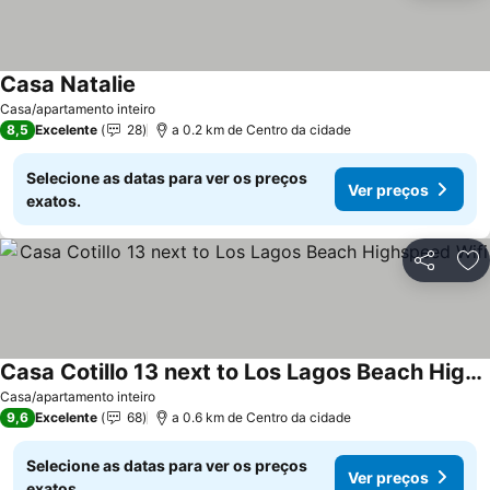
Casa Natalie
Casa/apartamento inteiro
8,5
Excelente
28
a 0.2 km de Centro da cidade
Selecione as datas para ver os preços
Ver preços
exatos.
Partilhar
Ad
Casa Cotillo 13 next to Los Lagos Beach Highspeed Wifi
Casa/apartamento inteiro
9,6
Excelente
68
a 0.6 km de Centro da cidade
Selecione as datas para ver os preços
Ver preços
exatos.