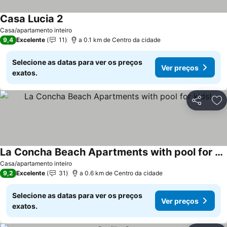
Casa Lucia 2
Casa/apartamento inteiro
9,4
Excelente
11
a 0.1 km de Centro da cidade
Selecione as datas para ver os preços
Ver preços
exatos.
Partilhar
Ad
La Concha Beach Apartments with pool for kids!
Casa/apartamento inteiro
9,2
Excelente
31
a 0.6 km de Centro da cidade
Selecione as datas para ver os preços
Ver preços
exatos.