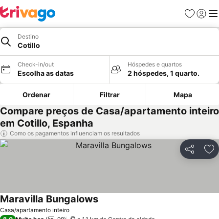
Favoritos
Iniciar
Me
Destino
Cotillo
Check-in/out
Hóspedes e quartos
Escolha as datas
2 hóspedes, 1 quarto.
Ordenar
Filtrar
Mapa
Compare preços de Casa/apartamento inteiro
em Cotillo, Espanha
Como os pagamentos influenciam os resultados
Partilhar
Ad
Maravilla Bungalows
Casa/apartamento inteiro