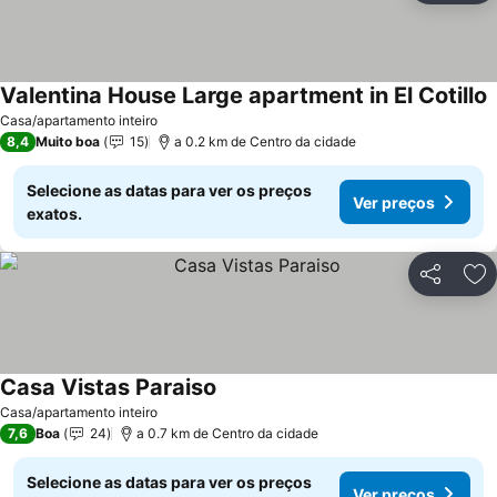
Valentina House Large apartment in El Cotillo
Casa/apartamento inteiro
8,4
Muito boa
15
a 0.2 km de Centro da cidade
Selecione as datas para ver os preços
Ver preços
exatos.
Partilhar
Ad
Casa Vistas Paraiso
Casa/apartamento inteiro
7,6
Boa
24
a 0.7 km de Centro da cidade
Selecione as datas para ver os preços
Ver preços