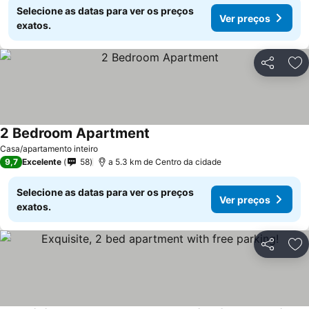
Selecione as datas para ver os preços
Ver preços
exatos.
Partilhar
Ad
2 Bedroom Apartment
Casa/apartamento inteiro
9,7
Excelente
58
a 5.3 km de Centro da cidade
Selecione as datas para ver os preços
Ver preços
exatos.
Partilhar
Ad