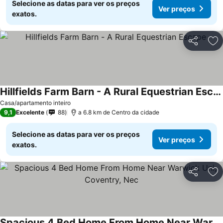
Selecione as datas para ver os preços
Ver preços
exatos.
Partilhar
Ad
Hillfields Farm Barn - A Rural Equestrian Escape
Casa/apartamento inteiro
9,1
Excelente
88
a 6.8 km de Centro da cidade
Selecione as datas para ver os preços
Ver preços
exatos.
Partilhar
Ad
Spacious 4 Bed Home From Home Near Warwick Uni, Coventry, Nec