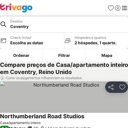
Favoritos
Iniciar
Me
Destino
Coventry
Check-in/out
Hóspedes e quartos
Escolha as datas
2 hóspedes, 1 quarto.
Ordenar
Filtrar
Mapa
Compare preços de Casa/apartamento inteiro
em Coventry, Reino Unido
Como os pagamentos influenciam os resultados
Partilhar
Ad
Northumberland Road Studios
Casa/apartamento inteiro