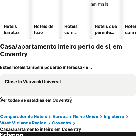
Hotéis
Hotéis de
Hotéis
Hotéis que
Hoté
baratos
luxo
com
permitem
com 
piscinas
animais
Casa/apartamento inteiro perto de si, em
Coventry
Estes hotéis também poderão interessá-lo...
Close to Warwick University - Clover Way by Tŷ SA
Ver todas as estadias em Coventry
Comparador de Hotéis
Europa
Reino Unido
Inglaterra
West Midlands Region
Coventry
Casa/apartamento inteiro em Coventry