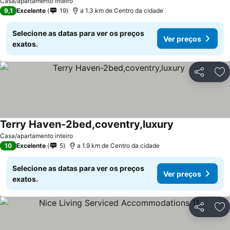
Casa/apartamento inteiro
9,1
Excelente
19
a 1.3 km de Centro da cidade
Selecione as datas para ver os preços
Ver preços
exatos.
Partilhar
Ad
Terry Haven-2bed,coventry,luxury
Casa/apartamento inteiro
10
Excelente
5
a 1.9 km de Centro da cidade
Selecione as datas para ver os preços
Ver preços
exatos.
Partilhar
Ad