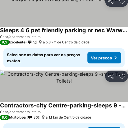
Partilhar
Ad
Sleeps 4 6 pet friendly parking nr nec Warwick uni
Casa/apartamento inteiro
9,2
Excelente
5
a 5.8 km de Centro da cidade
Selecione as datas para ver os preços
Ver preços
exatos.
Partilhar
Ad
Contractors-city Centre-parking-sleeps 9 -smart Tv, 2 Toilets!
Casa/apartamento inteiro
8,0
Muito boa
30
a 1.1 km de Centro da cidade