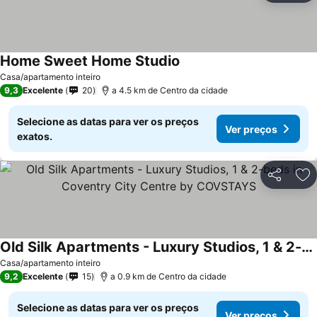
Home Sweet Home Studio
Casa/apartamento inteiro
9,3
Excelente
20
a 4.5 km de Centro da cidade
Selecione as datas para ver os preços
Ver preços
exatos.
Partilhar
Ad
Old Silk Apartments - Luxury Studios, 1 & 2-beds in Coventry City Centre by COVSTAYS
Casa/apartamento inteiro
9,2
Excelente
15
a 0.9 km de Centro da cidade
Selecione as datas para ver os preços
Ver preços