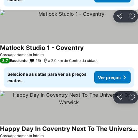
Partilhar
Ad
Matlock Studio 1 - Coventry
Casa/apartamento inteiro
8,7
Excelente
16
a 2.0 km de Centro da cidade
Selecione as datas para ver os preços
Ver preços
exatos.
Partilhar
Ad
Happy Day In Coventry Next To The University Of Warwick
Casa/apartamento inteiro