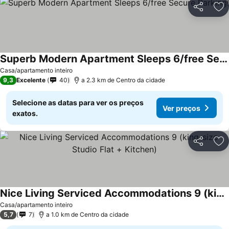
Partilhar
Ad
Superb Modern Apartment Sleeps 6/free Secure Parking!
Casa/apartamento inteiro
9,3
Excelente
40
a 2.3 km de Centro da cidade
Selecione as datas para ver os preços
Ver preços
exatos.
Partilhar
Ad
Nice Living Serviced Accommodations 9 (king-size Studio Flat + Kitchen)
Casa/apartamento inteiro
5,7
7
a 1.0 km de Centro da cidade