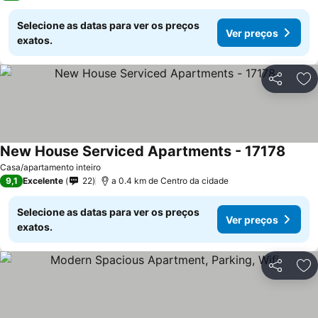
Selecione as datas para ver os preços
Ver preços
exatos.
Partilhar
Ad
New House Serviced Apartments - 17178
Casa/apartamento inteiro
9,1
Excelente
22
a 0.4 km de Centro da cidade
Selecione as datas para ver os preços
Ver preços
exatos.
Partilhar
Ad