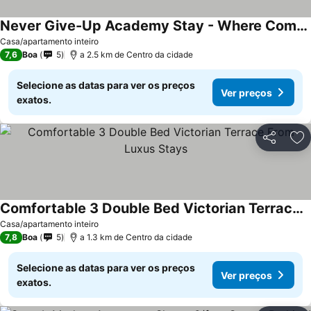
Never Give-Up Academy Stay - Where Comfort Meets Care
Casa/apartamento inteiro
7,6
Boa
5
a 2.5 km de Centro da cidade
Selecione as datas para ver os preços
Ver preços
exatos.
Partilhar
Ad
Comfortable 3 Double Bed Victorian Terrace From Luxus Stays
Casa/apartamento inteiro
7,8
Boa
5
a 1.3 km de Centro da cidade
Selecione as datas para ver os preços
Ver preços
exatos.