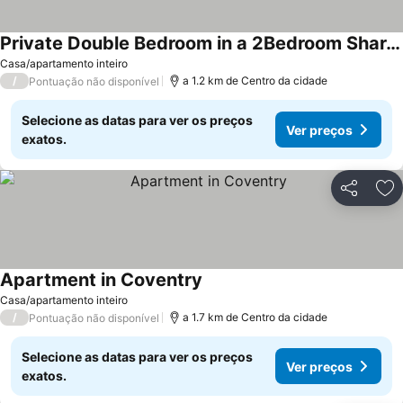
Private Double Bedroom in a 2Bedroom Shared Flat Super Fast WiFi & Paid Parking On-Site
Casa/apartamento inteiro
/
a 1.2 km de Centro da cidade
Pontuação não disponível
Selecione as datas para ver os preços
Ver preços
exatos.
Partilhar
Ad
Apartment in Coventry
Casa/apartamento inteiro
/
a 1.7 km de Centro da cidade
Pontuação não disponível
Selecione as datas para ver os preços
Ver preços
exatos.