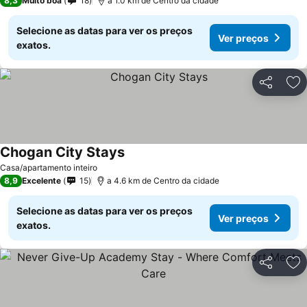
8,3
Muito boa
18
a 1.0 km de Centro da cidade
Selecione as datas para ver os preços
Ver preços
exatos.
Partilhar
Ad
Chogan City Stays
Casa/apartamento inteiro
8,9
Excelente
15
a 4.6 km de Centro da cidade
Selecione as datas para ver os preços
Ver preços
exatos.
Partilhar
Ad