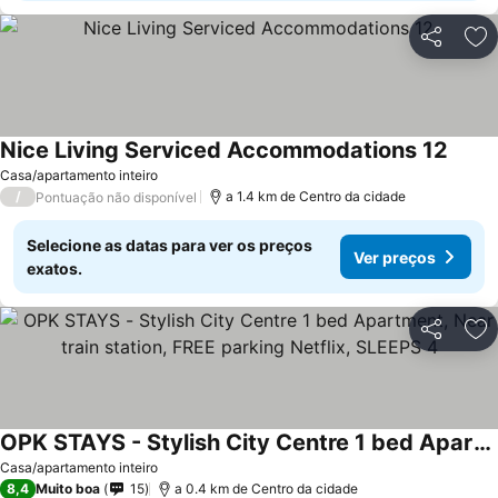
Partilhar
Ad
Nice Living Serviced Accommodations 12
Casa/apartamento inteiro
/
a 1.4 km de Centro da cidade
Pontuação não disponível
Selecione as datas para ver os preços
Ver preços
exatos.
Partilhar
Ad
OPK STAYS - Stylish City Centre 1 bed Apartment, Near train station, FREE parking Netflix, SLEEPS 4
Casa/apartamento inteiro
8,4
Muito boa
15
a 0.4 km de Centro da cidade