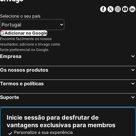
Facebook
Twitter
Insta
Yo
Selecione o seu país
Adicionar no Google
Encontre facilmente os nossos
resultados: adicione o trivago como
fonte preferencial no Google.
Empresa
Os nossos produtos
Termos e políticas
Suporte
Inicie sessão para desfrutar de
vantagens exclusivas para membros
Personalize a sua experiência