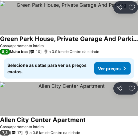
Partilhar
Ad
Green Park House, Private Garage And Parking
Casa/apartamento inteiro
8,2
Muito boa
10
a 0.9 km de Centro da cidade
Selecione as datas para ver os preços
Ver preços
exatos.
Partilhar
Ad
Allen City Center Apartment
Casa/apartamento inteiro
7,3
17
a 0.5 km de Centro da cidade