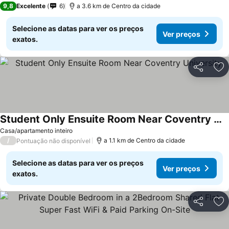
9,8
Excelente
6
a 3.6 km de Centro da cidade
Selecione as datas para ver os preços
Ver preços
exatos.
Partilhar
Ad
Student Only Ensuite Room Near Coventry University
Casa/apartamento inteiro
/
a 1.1 km de Centro da cidade
Pontuação não disponível
Selecione as datas para ver os preços
Ver preços
exatos.
Partilhar
Ad