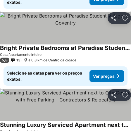
exatos.
Partilhar
Ad
Bright Private Bedrooms at Paradise Student Village in Coventry
Casa/apartamento inteiro
5,8
13
a 0.8 km de Centro da cidade
Selecione as datas para ver os preços
Ver preços
exatos.
Partilhar
Ad
Stunning Luxury Serviced Apartment next to City Centre with Free Parking - Contractors & Relocators