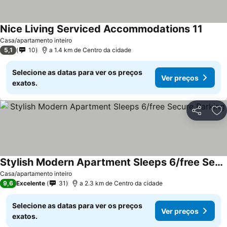
Nice Living Serviced Accommodations 11
Casa/apartamento inteiro
5,1
10
a 1.4 km de Centro da cidade
Selecione as datas para ver os preços
Ver preços
exatos.
Partilhar
Ad
Stylish Modern Apartment Sleeps 6/free Secure Parking
Casa/apartamento inteiro
9,6
Excelente
31
a 2.3 km de Centro da cidade
Selecione as datas para ver os preços
Ver preços
exatos.