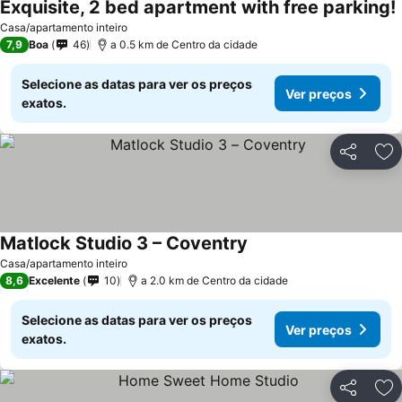
Exquisite, 2 bed apartment with free parking!
Casa/apartamento inteiro
7,9
Boa
46
a 0.5 km de Centro da cidade
Selecione as datas para ver os preços
Ver preços
exatos.
Partilhar
Ad
Matlock Studio 3 – Coventry
Casa/apartamento inteiro
8,6
Excelente
10
a 2.0 km de Centro da cidade
Selecione as datas para ver os preços
Ver preços
exatos.
Partilhar
Ad