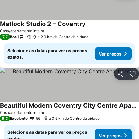
Matlock Studio 2 – Coventry
Casa/apartamento inteiro
7,7
Boa
19
a 2.0 km de Centro da cidade
Selecione as datas para ver os preços
Ver preços
exatos.
Partilhar
Ad
Beautiful Modern Coventry City Centre Apartment
Casa/apartamento inteiro
9,3
Excelente
56
a 0.6 km de Centro da cidade
Selecione as datas para ver os preços
Ver preços
exatos.