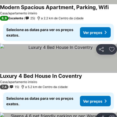
Modern Spacious Apartment, Parking, Wifi
Casa/apartamento inteiro
8,9
Excelente
25
a 2.2 km de Centro da cidade
Selecione as datas para ver os preços
Ver preços
exatos.
Partilhar
Ad
Luxury 4 Bed House In Coventry
Casa/apartamento inteiro
7,4
15
a 5.2 km de Centro da cidade
Selecione as datas para ver os preços
Ver preços
exatos.