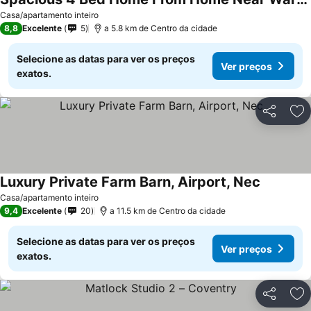
Casa/apartamento inteiro
8,8
Excelente
5
a 5.8 km de Centro da cidade
Selecione as datas para ver os preços
Ver preços
exatos.
Partilhar
Ad
Luxury Private Farm Barn, Airport, Nec
Casa/apartamento inteiro
9,4
Excelente
20
a 11.5 km de Centro da cidade
Selecione as datas para ver os preços
Ver preços
exatos.
Partilhar
Ad