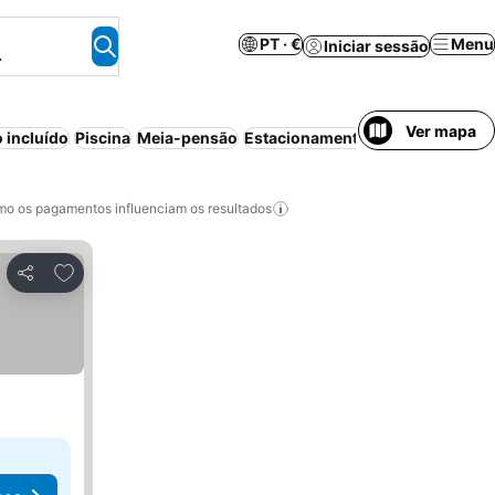
PT · €
Menu
Iniciar sessão
.
Ver mapa
 incluído
Piscina
Meia-pensão
Estacionamento
Piscina interior
o os pagamentos influenciam os resultados
Adicionar aos favoritos
Partilhar