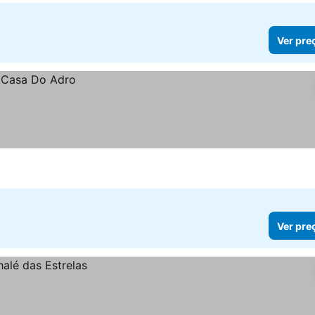
Ver pre
Ver pre