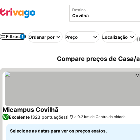
Destino
Filtros
1
Ordenar por
Preço
Localização
H
Compare preços de Casa/ap
Micampus Covilhã
Ver preços
Excelente
(323 pontuações)
8,9
a 0.2 km de Centro da cidade
Selecione as datas para ver os preços exatos.