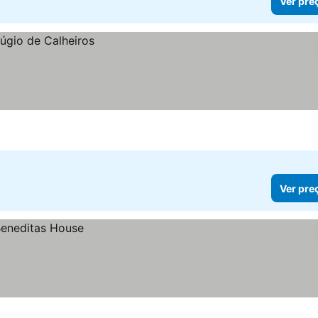
Ver pre
Ver pre