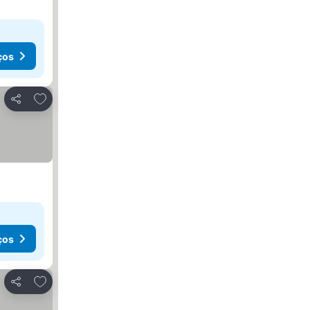
ços
Adicionar aos favoritos
Partilhar
ços
Adicionar aos favoritos
Partilhar