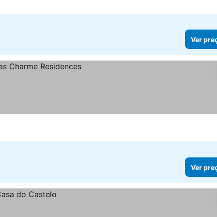
Ver pre
Ver pre