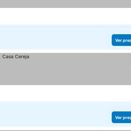
Ver pre
Ver pre