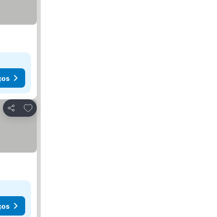
ços
Adicionar aos favoritos
Partilhar
ços