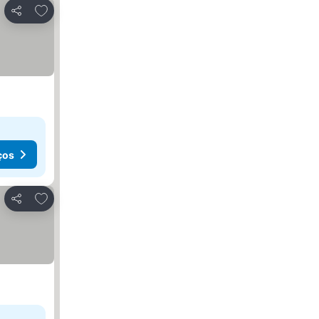
Adicionar aos favoritos
Partilhar
ços
Adicionar aos favoritos
Partilhar