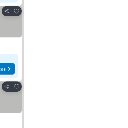
Adicionar aos favoritos
Partilhar
ços
Adicionar aos favoritos
Partilhar