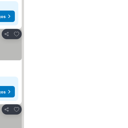
ços
Adicionar aos favoritos
Partilhar
ços
Adicionar aos favoritos
Partilhar