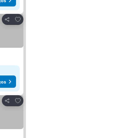
ços
Adicionar aos favoritos
Partilhar
ços
Adicionar aos favoritos
Partilhar