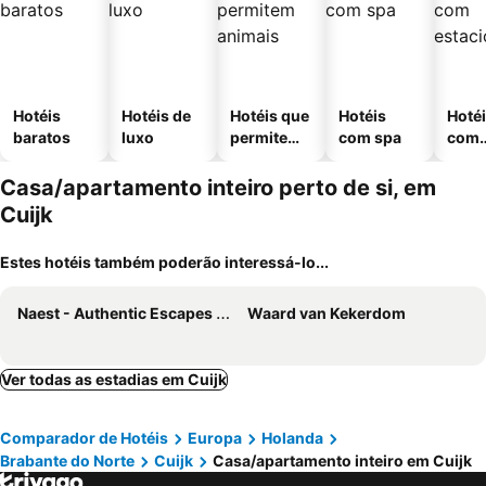
Hotéis
Hotéis de
Hotéis que
Hotéis
Hoté
baratos
luxo
permitem
com spa
com
animais
esta
ment
Casa/apartamento inteiro perto de si, em
Cuijk
Estes hotéis também poderão interessá-lo...
Naest - Authentic Escapes City House Nijmegen
Waard van Kekerdom
Ver todas as estadias em Cuijk
Comparador de Hotéis
Europa
Holanda
Brabante do Norte
Cuijk
Casa/apartamento inteiro em Cuijk