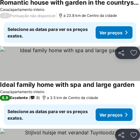
Romantic house with garden in the countryside.
Ver preços
Casa/apartamento inteiro
/
a 23.8 km de Centro da cidade
Pontuação não disponível
Selecione as datas para ver os preços
Ver preços
exatos.
Partilhar
Ad
Ideal family home with spa and large garden
Ve
Casa/apartamento inteiro
8,9
Excelente
8
a 3.5 km de Centro da cidade
Selecione as datas para ver os preços
Ver preços
exatos.
Partilhar
Ad