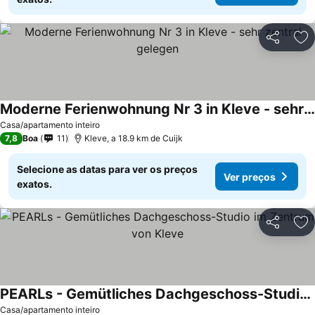
Partilhar
Ad
Moderne Ferienwohnung Nr 3 in Kleve - sehr zentral gelegen
Ver preços
Casa/apartamento inteiro
7,8
Boa
11
Kleve, a 18.9 km de Cuijk
Selecione as datas para ver os preços
Ver preços
exatos.
Partilhar
Ad
PEARLs - Gemütliches Dachgeschoss-Studio im Zentrum von Kleve
Ver preços
Casa/apartamento inteiro