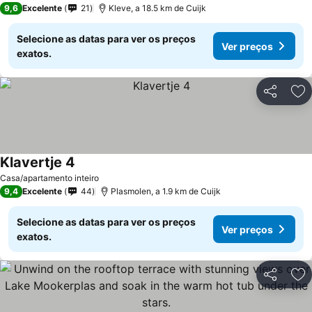
9,6
Excelente
21
Kleve, a 18.5 km de Cuijk
Selecione as datas para ver os preços
Ver preços
exatos.
Partilhar
Ad
Klavertje 4
Ver preços
Casa/apartamento inteiro
9,4
Excelente
44
Plasmolen, a 1.9 km de Cuijk
Selecione as datas para ver os preços
Ver preços
exatos.
Partilhar
Ad