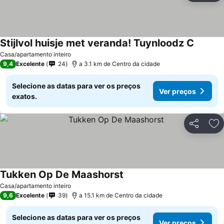
Stijlvol huisje met veranda! Tuynloodz C
Ver pre
Casa/apartamento inteiro
9,4
Excelente
24
a 3.1 km de Centro da cidade
Selecione as datas para ver os preços
Ver preços
exatos.
Partilhar
Ad
Tukken Op De Maashorst
Ver preços
Casa/apartamento inteiro
9,6
Excelente
39
a 15.1 km de Centro da cidade
Selecione as datas para ver os preços
Ver preços