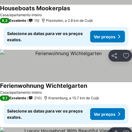
Houseboats Mookerplas
Ver preços
Casa/apartamento inteiro
9,2
Excelente
15
Plasmolen, a 2.8 km de Cuijk
Selecione as datas para ver os preços
Ver preços
exatos.
Partilhar
Ad
Ferienwohnung Wichtelgarten
Ver preços
Casa/apartamento inteiro
9,1
Excelente
210
Kranenburg, a 15.7 km de Cuijk
Selecione as datas para ver os preços
Ver preços
exatos.