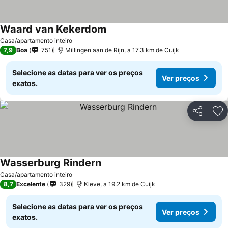
Waard van Kekerdom
Ver preços
Casa/apartamento inteiro
7,9
Boa
751
Millingen aan de Rijn, a 17.3 km de Cuijk
Selecione as datas para ver os preços
Ver preços
exatos.
Partilhar
Ad
Wasserburg Rindern
Ver preços
Casa/apartamento inteiro
8,7
Excelente
329
Kleve, a 19.2 km de Cuijk
Selecione as datas para ver os preços
Ver preços
exatos.