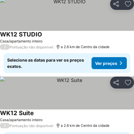
Partilhar
Ad
WK12 STUDIO
Ver preços
Casa/apartamento inteiro
/
a 2.6 km de Centro da cidade
Pontuação não disponível
Selecione as datas para ver os preços
Ver preços
exatos.
Partilhar
Ad
WK12 Suite
Ver preços
Casa/apartamento inteiro
/
a 2.6 km de Centro da cidade
Pontuação não disponível