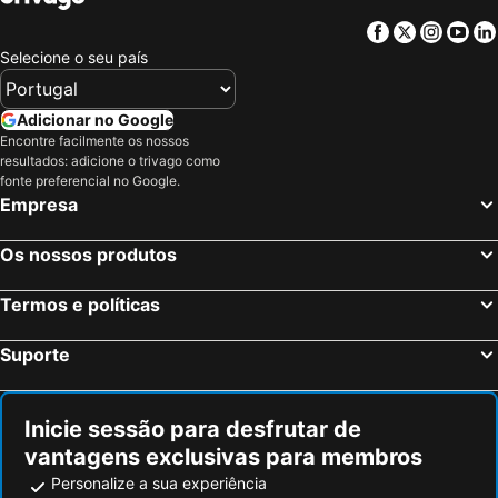
Facebook
Twitter
Insta
Yo
Selecione o seu país
Adicionar no Google
Encontre facilmente os nossos
resultados: adicione o trivago como
fonte preferencial no Google.
Empresa
Os nossos produtos
Termos e políticas
Suporte
Inicie sessão para desfrutar de
vantagens exclusivas para membros
Personalize a sua experiência