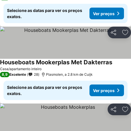
Selecione as datas para ver os preços
Ver preços
exatos.
Partilhar
Ad
Houseboats Mookerplas Met Dakterras
Ver pre
Casa/apartamento inteiro
8,9
Excelente
28
Plasmolen, a 2.8 km de Cuijk
Selecione as datas para ver os preços
Ver preços
exatos.
Partilhar
Ad