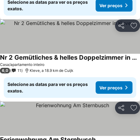
Selecione as datas para ver os preços
Ver preços
exatos.
Partilhar
Ad
Nr 2 Gemütliches & helles Doppelzimmer in Kleve
Ver preços
Casa/apartamento inteiro
6,0
11
Kleve, a 18.9 km de Cuijk
Selecione as datas para ver os preços
Ver preços
exatos.
Partilhar
Ad
Ferienwohnung Am Sternbusch