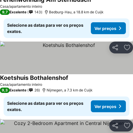
Ver preços
Casa/apartamento inteiro
9,7
Excelente
143
Bedburg-Hau, a 18.8 km de Cuijk
Selecione as datas para ver os preços
Ver preços
exatos.
Partilhar
Ad
Koetshuis Bothalenshof
Ver preços
Casa/apartamento inteiro
9,3
Excelente
26
Nijmegen, a 7.3 km de Cuijk
Selecione as datas para ver os preços
Ver preços
exatos.
Partilhar
Ad