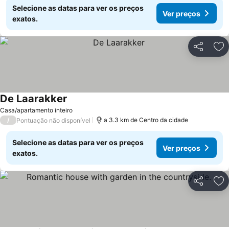
Selecione as datas para ver os preços
Ver preços
exatos.
Partilhar
Ad
De Laarakker
Ver preços
Casa/apartamento inteiro
/
a 3.3 km de Centro da cidade
Pontuação não disponível
Selecione as datas para ver os preços
Ver preços
exatos.
Partilhar
Ad