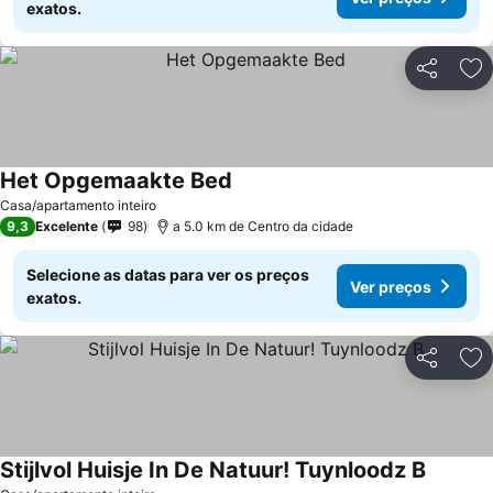
exatos.
Partilhar
Ad
Het Opgemaakte Bed
Ver preços
Casa/apartamento inteiro
9,3
Excelente
98
a 5.0 km de Centro da cidade
Selecione as datas para ver os preços
Ver preços
exatos.
Partilhar
Ad
Stijlvol Huisje In De Natuur! Tuynloodz B
Ver pre