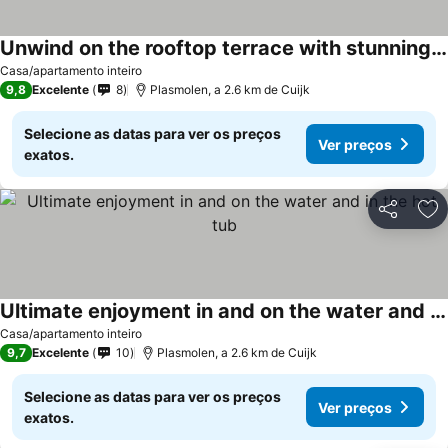
Unwind on the rooftop terrace with stunning views over Lake Mookerplas and soak in the warm hot tub under the stars.
Ver preços
Casa/apartamento inteiro
9,8
Excelente
8
Plasmolen, a 2.6 km de Cuijk
Selecione as datas para ver os preços
Ver preços
exatos.
Partilhar
Ad
Ultimate enjoyment in and on the water and in the hot tub
Ver preços
Casa/apartamento inteiro
9,7
Excelente
10
Plasmolen, a 2.6 km de Cuijk
Selecione as datas para ver os preços
Ver preços
exatos.