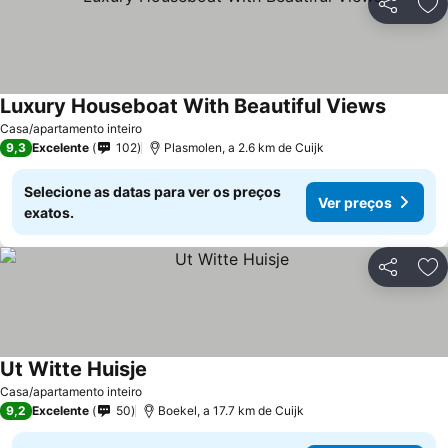
Partilhar
Ad
Luxury Houseboat With Beautiful Views
Ver pre
Casa/apartamento inteiro
9,3
Excelente
102
Plasmolen, a 2.6 km de Cuijk
Selecione as datas para ver os preços
Ver preços
exatos.
Partilhar
Ad
Ut Witte Huisje
Ver preços
Casa/apartamento inteiro
9,2
Excelente
50
Boekel, a 17.7 km de Cuijk