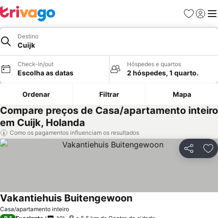
Favoritos
Iniciar
Me
Destino
Cuijk
Check-in/out
Hóspedes e quartos
Escolha as datas
2 hóspedes, 1 quarto.
Ordenar
Filtrar
Mapa
Compare preços de Casa/apartamento inteiro
em Cuijk, Holanda
Como os pagamentos influenciam os resultados
Partilhar
Ad
Vakantiehuis Buitengewoon
Ver preços
Casa/apartamento inteiro