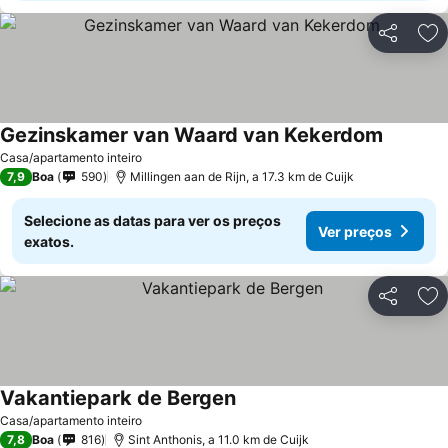
Partilhar
Ad
Gezinskamer van Waard van Kekerdom
Ver preç
Casa/apartamento inteiro
7,9
Boa
590
Millingen aan de Rijn, a 17.3 km de Cuijk
Selecione as datas para ver os preços
Ver preços
exatos.
Partilhar
Ad
Vakantiepark de Bergen
Ver preços
Casa/apartamento inteiro
7,8
Boa
816
Sint Anthonis, a 11.0 km de Cuijk