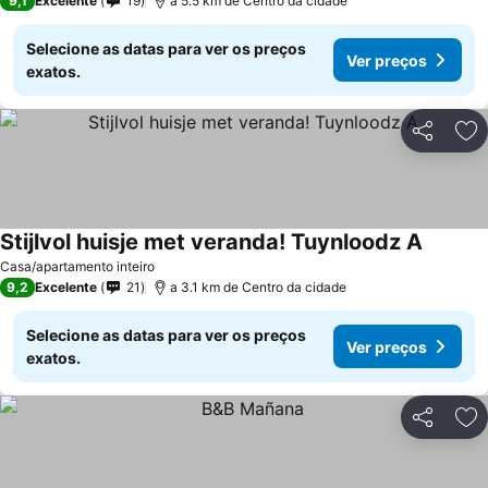
9,1
Excelente
19
a 5.5 km de Centro da cidade
Selecione as datas para ver os preços
Ver preços
exatos.
Partilhar
Ad
Stijlvol huisje met veranda! Tuynloodz A
Ver pre
Casa/apartamento inteiro
9,2
Excelente
21
a 3.1 km de Centro da cidade
Selecione as datas para ver os preços
Ver preços
exatos.
Partilhar
Ad