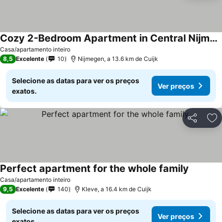
Cozy 2-Bedroom Apartment in Central Nijmegen
Ver preços
Casa/apartamento inteiro
8,5
Excelente
10
Nijmegen, a 13.6 km de Cuijk
Selecione as datas para ver os preços
Ver preços
exatos.
Partilhar
Ad
Perfect apartment for the whole family
Ver preç
Casa/apartamento inteiro
9,5
Excelente
140
Kleve, a 16.4 km de Cuijk
Selecione as datas para ver os preços
Ver preços
exatos.