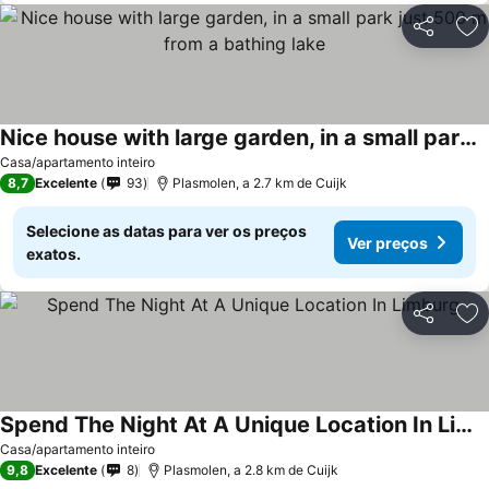
Partilhar
Ad
Nice house with large garden, in a small park just 500 m from a bathing lake
Ver preços
Casa/apartamento inteiro
8,7
Excelente
93
Plasmolen, a 2.7 km de Cuijk
Selecione as datas para ver os preços
Ver preços
exatos.
Partilhar
Ad
Spend The Night At A Unique Location In Limburg
Ver preços
Casa/apartamento inteiro
9,8
Excelente
8
Plasmolen, a 2.8 km de Cuijk