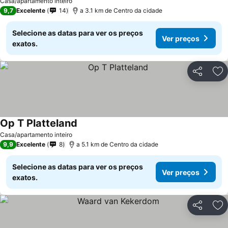
Casa/apartamento inteiro
9,7
Excelente
14
a 3.1 km de Centro da cidade
Selecione as datas para ver os preços
Ver preços
exatos.
Partilhar
Ad
Op T Platteland
Ver preços
Casa/apartamento inteiro
9,9
Excelente
8
a 5.1 km de Centro da cidade
Selecione as datas para ver os preços
Ver preços
exatos.
Partilhar
Ad