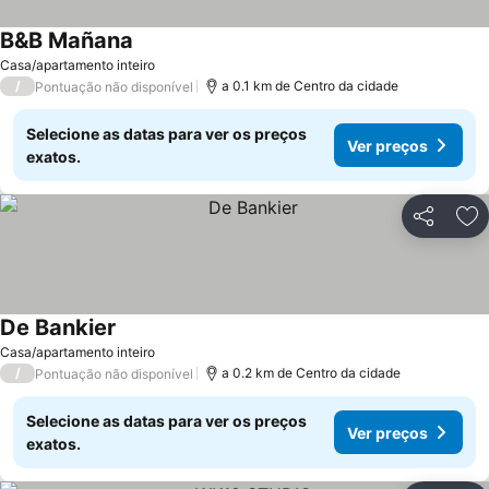
B&B Mañana
Ver preços
Casa/apartamento inteiro
/
a 0.1 km de Centro da cidade
Pontuação não disponível
Selecione as datas para ver os preços
Ver preços
exatos.
Partilhar
Ad
De Bankier
Ver preços
Casa/apartamento inteiro
/
a 0.2 km de Centro da cidade
Pontuação não disponível
Selecione as datas para ver os preços
Ver preços
exatos.