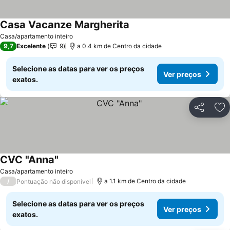
Casa Vacanze Margherita
Ver preços
Casa/apartamento inteiro
9,7
Excelente
9
a 0.4 km de Centro da cidade
Selecione as datas para ver os preços
Ver preços
exatos.
Partilhar
Ad
CVC "Anna"
Ver preços
Casa/apartamento inteiro
/
a 1.1 km de Centro da cidade
Pontuação não disponível
Selecione as datas para ver os preços
Ver preços
exatos.