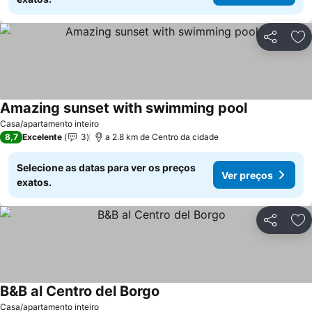
Partilhar
Ad
Amazing sunset with swimming pool
Ver preços
Casa/apartamento inteiro
8,7
Excelente
3
a 2.8 km de Centro da cidade
Selecione as datas para ver os preços
Ver preços
exatos.
Partilhar
Ad
B&B al Centro del Borgo
Ver preços
Casa/apartamento inteiro