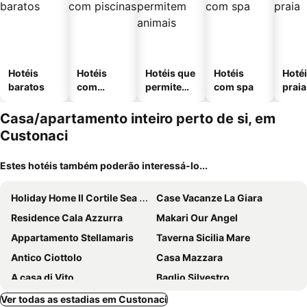
Hotéis
Hotéis
Hotéis que
Hotéis
Hotéi
baratos
com
permitem
com spa
praia
piscinas
animais
Casa/apartamento inteiro perto de si, em
Custonaci
Estes hotéis também poderão interessá-lo...
Holiday Home Il Cortile Sea Swimming Pool Custonaci Cornino
Case Vacanze La Giara
Residence Cala Azzurra
Makari Our Angel
Appartamento Stellamaris
Taverna Sicilia Mare
Antico Ciottolo
Casa Mazzara
A casa di Vito
Baglio Silvestro
Di Mari e d'Amuri Casa Vacanza
Santa Lucia Appartament
Ver todas as estadias em Custonaci