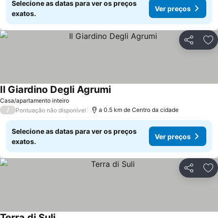
Selecione as datas para ver os preços
Ver preços
exatos.
Partilhar
Ad
Il Giardino Degli Agrumi
Ver preços
Casa/apartamento inteiro
/
a 0.5 km de Centro da cidade
Pontuação não disponível
Selecione as datas para ver os preços
Ver preços
exatos.
Partilhar
Ad
Terra di Suli