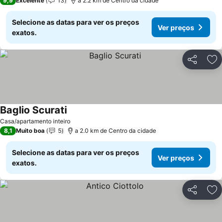
9,9
Excelente
13
a 2.2 km de Centro da cidade
Selecione as datas para ver os preços
Ver preços
exatos.
Partilhar
Ad
Baglio Scurati
Ver preços
Casa/apartamento inteiro
8,1
Muito boa
5
a 2.0 km de Centro da cidade
Selecione as datas para ver os preços
Ver preços
exatos.
Partilhar
Ad