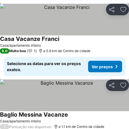
Partilhar
Ad
Casa Vacanze Franci
Ver preços
Casa/apartamento inteiro
8,0
Muito boa
1
a 0.6 km de Centro da cidade
Selecione as datas para ver os preços
Ver preços
exatos.
Partilhar
Ad
Baglio Messina Vacanze
Ver preços
Casa/apartamento inteiro
/
a 1.1 km de Centro da cidade
Pontuação não disponível