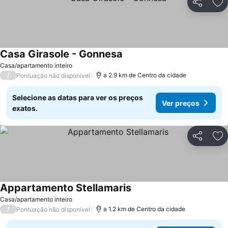
Partilhar
Ad
Casa Girasole - Gonnesa
Ver preços
Casa/apartamento inteiro
/
a 2.9 km de Centro da cidade
Pontuação não disponível
Selecione as datas para ver os preços
Ver preços
exatos.
Partilhar
Ad
Appartamento Stellamaris
Ver preços
Casa/apartamento inteiro
/
a 1.2 km de Centro da cidade
Pontuação não disponível