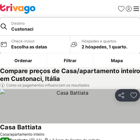
Favoritos
Iniciar
Me
Destino
Custonaci
Check-in/out
Hóspedes e quartos
Escolha as datas
2 hóspedes, 1 quarto.
Ordenar
Filtrar
Mapa
Compare preços de Casa/apartamento inteiro
em Custonaci, Itália
Como os pagamentos influenciam os resultados
Partilhar
Ad
Casa Battiata
Ver preços
Casa/apartamento inteiro