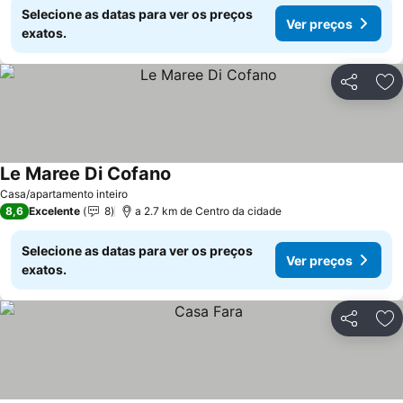
Selecione as datas para ver os preços
Ver preços
exatos.
Partilhar
Ad
Le Maree Di Cofano
Ver preços
Casa/apartamento inteiro
8,6
Excelente
8
a 2.7 km de Centro da cidade
Selecione as datas para ver os preços
Ver preços
exatos.
Partilhar
Ad