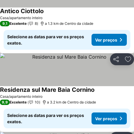
Antico Ciottolo
Ver preços
Casa/apartamento inteiro
9,1
Excelente
8
a 1.3 km de Centro da cidade
Selecione as datas para ver os preços
Ver preços
exatos.
Partilhar
Ad
Residenza sul Mare Baia Cornino
Ver preços
Casa/apartamento inteiro
9,9
Excelente
10
a 3.2 km de Centro da cidade
Selecione as datas para ver os preços
Ver preços
exatos.