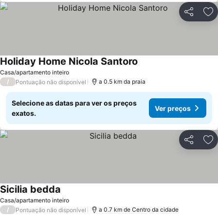
Partilhar
Ad
Holiday Home Nicola Santoro
Ver preços
Casa/apartamento inteiro
/
a 0.5 km da praia
Pontuação não disponível
Selecione as datas para ver os preços
Ver preços
exatos.
Partilhar
Ad
Sicilia bedda
Ver preços
Casa/apartamento inteiro
/
a 0.7 km de Centro da cidade
Pontuação não disponível