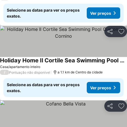
Selecione as datas para ver os preços
Ver preços
exatos.
Partilhar
Ad
Holiday Home Il Cortile Sea Swimming Pool Custonaci Cornino
Ver preços
Casa/apartamento inteiro
/
a 1.1 km de Centro da cidade
Pontuação não disponível
Selecione as datas para ver os preços
Ver preços
exatos.
Partilhar
Ad