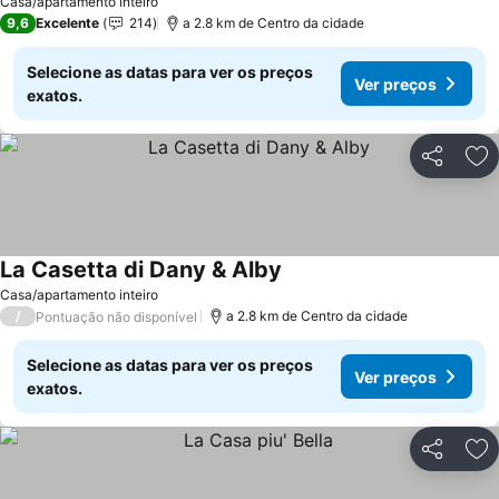
Casa/apartamento inteiro
9,6
Excelente
214
a 2.8 km de Centro da cidade
Selecione as datas para ver os preços
Ver preços
exatos.
Partilhar
Ad
La Casetta di Dany & Alby
Ver preços
Casa/apartamento inteiro
/
a 2.8 km de Centro da cidade
Pontuação não disponível
Selecione as datas para ver os preços
Ver preços
exatos.
Partilhar
Ad