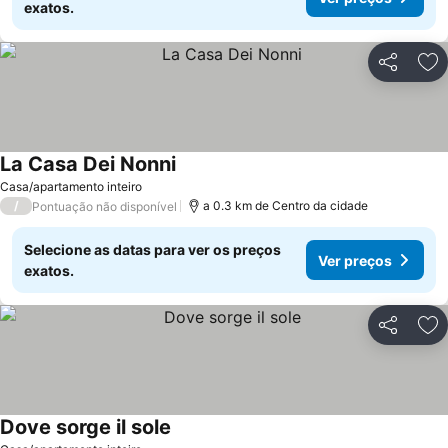
exatos.
Partilhar
Ad
La Casa Dei Nonni
Ver preços
Casa/apartamento inteiro
/
a 0.3 km de Centro da cidade
Pontuação não disponível
Selecione as datas para ver os preços
Ver preços
exatos.
Partilhar
Ad
Dove sorge il sole
Ver preços