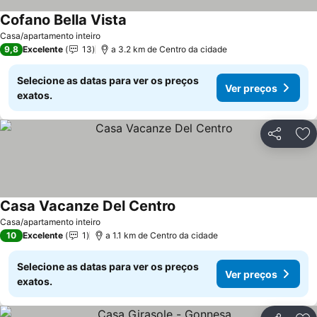
Cofano Bella Vista
Ver preços
Casa/apartamento inteiro
9,8
Excelente
13
a 3.2 km de Centro da cidade
Selecione as datas para ver os preços
Ver preços
exatos.
Partilhar
Ad
Casa Vacanze Del Centro
Ver preços
Casa/apartamento inteiro
10
Excelente
1
a 1.1 km de Centro da cidade
Selecione as datas para ver os preços
Ver preços
exatos.