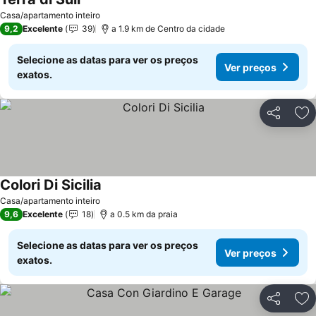
Ver preços
Casa/apartamento inteiro
9,2
Excelente
39
a 1.9 km de Centro da cidade
Selecione as datas para ver os preços
Ver preços
exatos.
Partilhar
Ad
Colori Di Sicilia
Ver preços
Casa/apartamento inteiro
9,6
Excelente
18
a 0.5 km da praia
Selecione as datas para ver os preços
Ver preços
exatos.
Partilhar
Ad