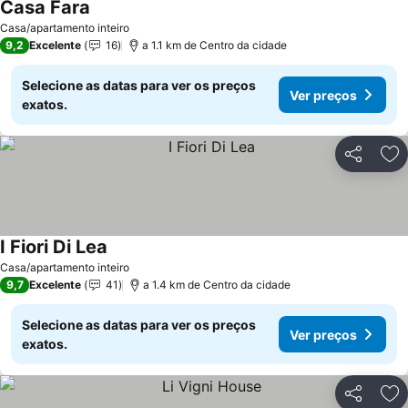
Casa Fara
Ver preços
Casa/apartamento inteiro
9,2
Excelente
16
a 1.1 km de Centro da cidade
Selecione as datas para ver os preços
Ver preços
exatos.
Partilhar
Ad
I Fiori Di Lea
Ver preços
Casa/apartamento inteiro
9,7
Excelente
41
a 1.4 km de Centro da cidade
Selecione as datas para ver os preços
Ver preços
exatos.
Partilhar
Ad