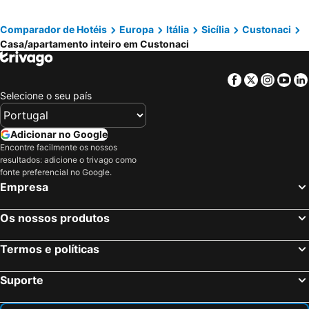
Comparador de Hotéis
Europa
Itália
Sicília
Custonaci
Casa/apartamento inteiro em Custonaci
Facebook
Twitter
Insta
Yo
Selecione o seu país
Adicionar no Google
Encontre facilmente os nossos
resultados: adicione o trivago como
fonte preferencial no Google.
Empresa
Os nossos produtos
Termos e políticas
Suporte