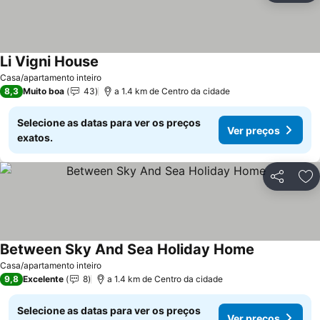
Li Vigni House
Ver preços
Casa/apartamento inteiro
8,3
Muito boa
43
a 1.4 km de Centro da cidade
Selecione as datas para ver os preços
Ver preços
exatos.
Partilhar
Ad
Between Sky And Sea Holiday Home
Ver preços
Casa/apartamento inteiro
9,8
Excelente
8
a 1.4 km de Centro da cidade
Selecione as datas para ver os preços
Ver preços