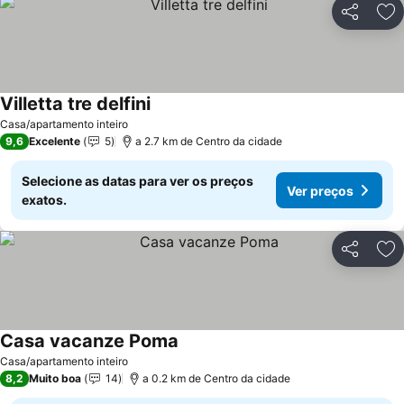
Partilhar
Ad
Villetta tre delfini
Ver preços
Casa/apartamento inteiro
9,6
Excelente
5
a 2.7 km de Centro da cidade
Selecione as datas para ver os preços
Ver preços
exatos.
Partilhar
Ad
Casa vacanze Poma
Ver preços
Casa/apartamento inteiro
8,2
Muito boa
14
a 0.2 km de Centro da cidade