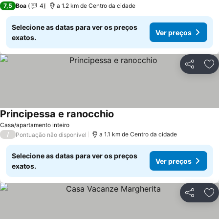
7,5
Boa
4
a 1.2 km de Centro da cidade
Selecione as datas para ver os preços
Ver preços
exatos.
Partilhar
Ad
Principessa e ranocchio
Ver preços
Casa/apartamento inteiro
/
a 1.1 km de Centro da cidade
Pontuação não disponível
Selecione as datas para ver os preços
Ver preços
exatos.
Partilhar
Ad