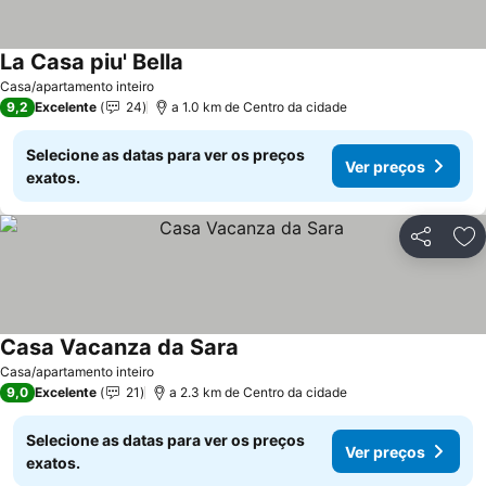
La Casa piu' Bella
Ver preços
Casa/apartamento inteiro
9,2
Excelente
24
a 1.0 km de Centro da cidade
Selecione as datas para ver os preços
Ver preços
exatos.
Partilhar
Ad
Casa Vacanza da Sara
Ver preços
Casa/apartamento inteiro
9,0
Excelente
21
a 2.3 km de Centro da cidade
Selecione as datas para ver os preços
Ver preços
exatos.