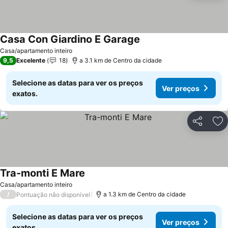
Casa Con Giardino E Garage
Ver preços
Casa/apartamento inteiro
9,5
Excelente
18
a 3.1 km de Centro da cidade
Selecione as datas para ver os preços
Ver preços
exatos.
Partilhar
Ad
Tra-monti E Mare
Ver preços
Casa/apartamento inteiro
/
a 1.3 km de Centro da cidade
Pontuação não disponível
Selecione as datas para ver os preços
Ver preços
exatos.