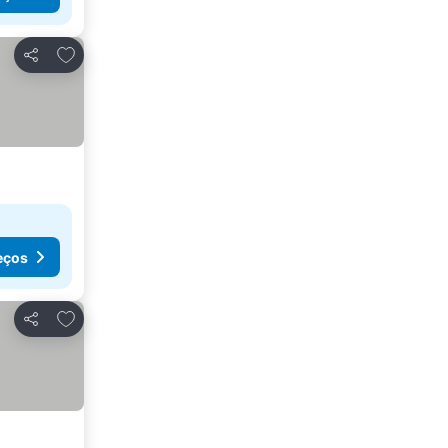
Adicionar aos favoritos
Partilhar
eços
Adicionar aos favoritos
Partilhar