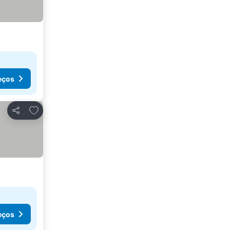
eços
Adicionar aos favoritos
Partilhar
eços