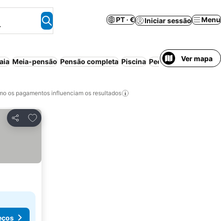
PT · €
Menu
Iniciar sessão
.
Ver mapa
aia
Meia-pensão
Pensão completa
Piscina
Pequeno-almoço inc
o os pagamentos influenciam os resultados
Adicionar aos favoritos
Partilhar
eços