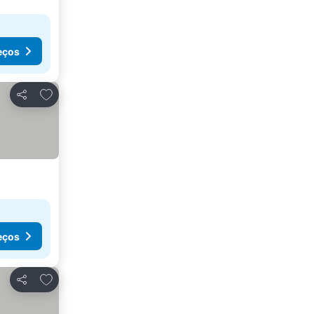
eços
Adicionar aos favoritos
Partilhar
eços
Adicionar aos favoritos
Partilhar