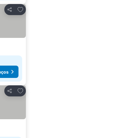
Adicionar aos favoritos
Partilhar
eços
Adicionar aos favoritos
Partilhar