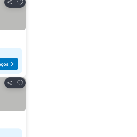
Adicionar aos favoritos
Partilhar
eços
Adicionar aos favoritos
Partilhar