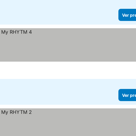
Ver pr
Ver pr