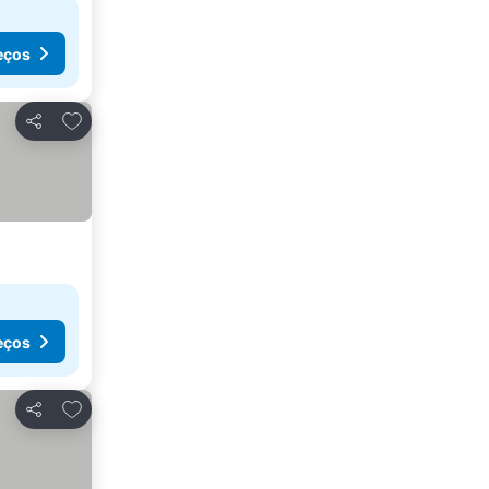
eços
Adicionar aos favoritos
Partilhar
eços
Adicionar aos favoritos
Partilhar