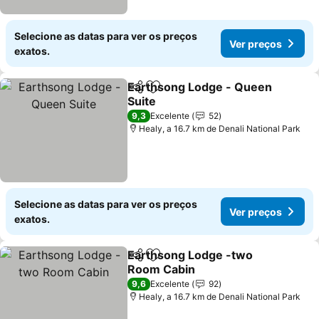
Selecione as datas para ver os preços
Ver preços
exatos.
Earthsong Lodge - Queen
Partilhar
Adicionar aos favoritos
Suite
Ver preços
9,3
Excelente
52
Healy, a 16.7 km de Denali National Park
Selecione as datas para ver os preços
Ver preços
exatos.
Earthsong Lodge -two
Partilhar
Adicionar aos favoritos
Room Cabin
Ver preços
9,6
Excelente
92
Healy, a 16.7 km de Denali National Park