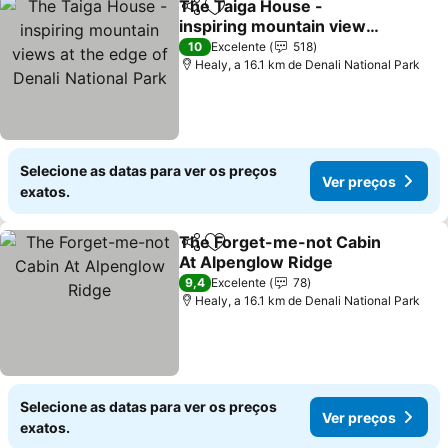
The Taiga House -
Partilhar
Adicionar aos favoritos
inspiring mountain views
at the edge of Denali
Ver preços
10
Excelente
518
National Park
Healy, a 16.1 km de Denali National Park
Selecione as datas para ver os preços
Ver preços
exatos.
The Forget-me-not Cabin
Partilhar
Adicionar aos favoritos
At Alpenglow Ridge
Ver preços
9,4
Excelente
78
Healy, a 16.1 km de Denali National Park
Selecione as datas para ver os preços
Ver preços
exatos.