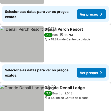
Selecione as datas para ver os preços
Ver preços
exatos.
Denali Perch Resort
Partilhar
Adicionar aos favoritos
Ver pr
7,8
Boa
1.075
a 18.8 km de Centro da cidade
Selecione as datas para ver os preços
Ver preços
exatos.
Grande Denali Lodge
Partilhar
Adicionar aos favoritos
Ver p
7,7
Boa
2.543
a 1.4 km de Centro da cidade