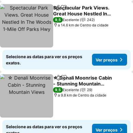
Spectacular Park Views.
Partilhar
Adicionar aos favoritos
Great House Nestled In
The Woods 1-Mile Off
Ver preços
9,5
Excelente
242
Parks Hwy
a 14.6 km de Centro da cidade
Selecione as datas para ver os preços
Ver preços
exatos.
☆ Denali Moonrise Cabin
Partilhar
Adicionar aos favoritos
- Stunning Mountain
Views
Ver preços
9,5
Excelente
29
a 9.8 km de Centro da cidade
Selecione as datas para ver os preços
Ver preços
exatos.