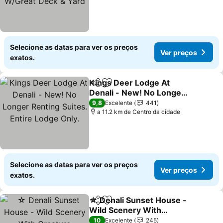
Selecione as datas para ver os preços
Ver preços
exatos.
Kings Deer Lodge At
Partilhar
Adicionar aos favoritos
Denali - New! No Longer
Renting Suites. Entire
Ver preços
9,8
Excelente
441
Lodge Only.
a 11.2 km de Centro da cidade
Selecione as datas para ver os preços
Ver preços
exatos.
☆ Denali Sunset House -
Partilhar
Adicionar aos favoritos
Wild Scenery With
Creature Comforts!
Ver preços
10
Excelente
245