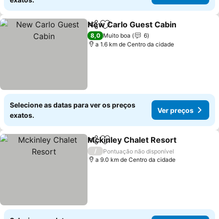
New Carlo Guest Cabin
Partilhar
Adicionar aos favoritos
Ve
8,0
Muito boa
6
a 1.6 km de Centro da cidade
Selecione as datas para ver os preços
Ver preços
exatos.
Mckinley Chalet Resort
Partilhar
Adicionar aos favoritos
Ve
/
Pontuação não disponível
a 9.0 km de Centro da cidade