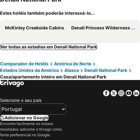
Estes hotéis também poderão interessá-lo...
McKinley Creekside Cabins
Denali Princess Wilderness Lodge
Ver todas as estadias em Denali National Park
Comparador de Hotéis
América do Norte
Estados Unidos da América
Alasca
Denali National Park
Casa/apartamento inteiro em Denali National Park
Facebook
Twitter
Insta
Yo
Selecione o seu país
Adicionar no Google
Encontre facilmente os nossos
resultados: adicione o trivago como
fonte preferencial no Google.