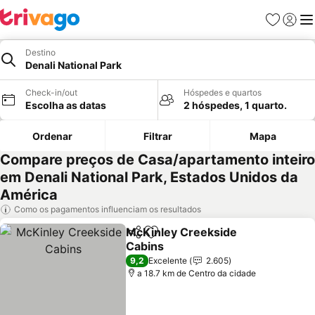
Favoritos
Iniciar
Me
Destino
Denali National Park
Check-in/out
Hóspedes e quartos
Escolha as datas
2 hóspedes, 1 quarto.
Ordenar
Filtrar
Mapa
Compare preços de Casa/apartamento inteiro
em Denali National Park, Estados Unidos da
América
Como os pagamentos influenciam os resultados
McKinley Creekside
Partilhar
Adicionar aos favoritos
Cabins
Ver preços
9,2
Excelente
2.605
a 18.7 km de Centro da cidade