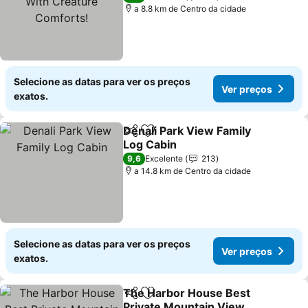
a 8.8 km de Centro da cidade
Selecione as datas para ver os preços
Ver preços
exatos.
Denali Park View Family
Partilhar
Adicionar aos favoritos
Log Cabin
Ver preços
9,6
Excelente
213
a 14.8 km de Centro da cidade
Selecione as datas para ver os preços
Ver preços
exatos.
The Harbor House Best
Partilhar
Adicionar aos favoritos
Private Mountain View