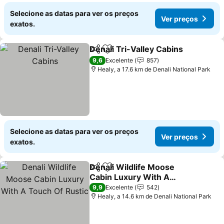
Selecione as datas para ver os preços
Ver preços
exatos.
Denali Tri-Valley Cabins
Partilhar
Adicionar aos favoritos
Ve
9,6
Excelente
857
Healy, a 17.6 km de Denali National Park
Selecione as datas para ver os preços
Ver preços
exatos.
Denali Wildlife Moose
Partilhar
Adicionar aos favoritos
Cabin Luxury With A
Touch Of Rustic
Ver preços
9,9
Excelente
542
Healy, a 14.6 km de Denali National Park