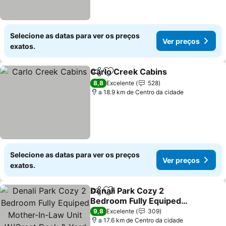
Selecione as datas para ver os preços
Ver preços
exatos.
Carlo Creek Cabins
Partilhar
Adicionar aos favoritos
Ver pr
8,8
Excelente
528
a 18.9 km de Centro da cidade
Selecione as datas para ver os preços
Ver preços
exatos.
Denali Park Cozy 2
Partilhar
Adicionar aos favoritos
Bedroom Fully Equiped
Mother-In-Law Unit
Ver preços
9,8
Excelente
309
W/Great Deck & Yard
a 17.6 km de Centro da cidade