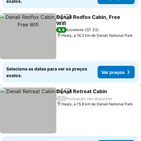
exatos.
Denali Redfox Cabin, Free
Partilhar
Adicionar aos favoritos
Wifi
Ver preços
9,9
Excelente
33
Healy, a 16.2 km de Denali National Park
Selecione as datas para ver os preços
Ver preços
exatos.
Denali Retreat Cabin
Partilhar
Adicionar aos favoritos
Ver p
/
Pontuação não disponível
Healy, a 15.8 km de Denali National Park