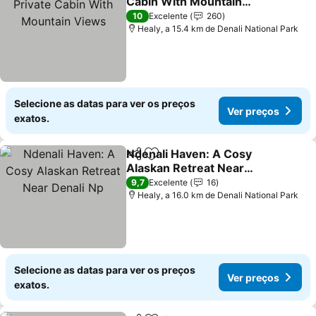
Cabin With Mountain
Views
Ver preços
10
Excelente
260
Healy, a 15.4 km de Denali National Park
Selecione as datas para ver os preços
Ver preços
exatos.
Ndenali Haven: A Cosy
Partilhar
Adicionar aos favoritos
Alaskan Retreat Near
Denali Np
Ver preços
9,7
Excelente
16
Healy, a 16.0 km de Denali National Park
Selecione as datas para ver os preços
Ver preços
exatos.