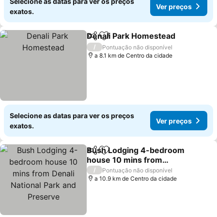
Selecione as datas para ver os preços
Ver preços
exatos.
Denali Park Homestead
Partilhar
Adicionar aos favoritos
Ve
/
Pontuação não disponível
a 8.1 km de Centro da cidade
Selecione as datas para ver os preços
Ver preços
exatos.
Bush Lodging 4-bedroom
Partilhar
Adicionar aos favoritos
house 10 mins from
Denali National Park and
Ver preços
/
Pontuação não disponível
Preserve
a 10.9 km de Centro da cidade