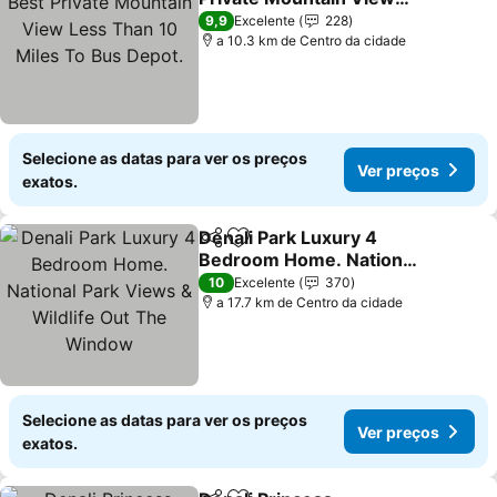
Less Than 10 Miles To
Ver preços
9,9
Excelente
228
Bus Depot.
a 10.3 km de Centro da cidade
Selecione as datas para ver os preços
Ver preços
exatos.
Denali Park Luxury 4
Partilhar
Adicionar aos favoritos
Bedroom Home. National
Park Views & Wildlife Out
Ver preços
10
Excelente
370
The Window
a 17.7 km de Centro da cidade
Selecione as datas para ver os preços
Ver preços
exatos.