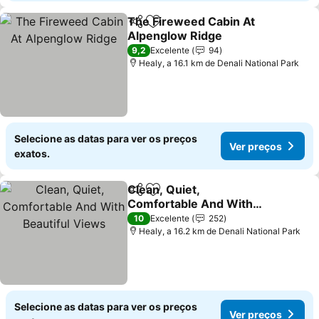
The Fireweed Cabin At
Partilhar
Adicionar aos favoritos
Alpenglow Ridge
Ver preços
9,2
Excelente
94
Healy, a 16.1 km de Denali National Park
Selecione as datas para ver os preços
Ver preços
exatos.
Clean, Quiet,
Partilhar
Adicionar aos favoritos
Comfortable And With
Beautiful Views
Ver preços
10
Excelente
252
Healy, a 16.2 km de Denali National Park
Selecione as datas para ver os preços
Ver preços