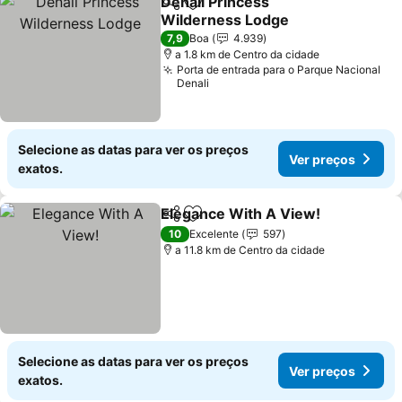
Denali Princess
Partilhar
Adicionar aos favoritos
Wilderness Lodge
Ver preços
7,9
Boa
4.939
a 1.8 km de Centro da cidade
Porta de entrada para o Parque Nacional
Denali
Selecione as datas para ver os preços
Ver preços
exatos.
Elegance With A View!
Partilhar
Adicionar aos favoritos
Ver
10
Excelente
597
a 11.8 km de Centro da cidade
Selecione as datas para ver os preços
Ver preços
exatos.