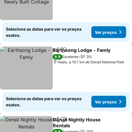
Selecione as datas para ver os preços
Ver preços
exatos.
Earthsong Lodge - Famly
Partilhar
Adicionar aos favoritos
V
9,9
Excelente
20
Healy, a 16.7 km de Denali National Park
Selecione as datas para ver os preços
Ver preços
exatos.
Denali Nightly House
Partilhar
Adicionar aos favoritos
Rentals
Ver preços
9,6
Excelente
157