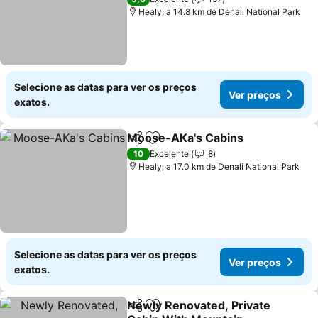
Healy, a 14.8 km de Denali National Park
Selecione as datas para ver os preços
Ver preços
exatos.
Moose-AKa's Cabins
Partilhar
Adicionar aos favoritos
Ver p
10
Excelente
8
Healy, a 17.0 km de Denali National Park
Selecione as datas para ver os preços
Ver preços
exatos.
Newly Renovated, Private
Partilhar
Adicionar aos favoritos