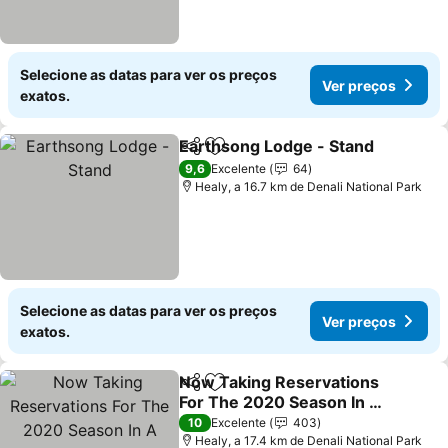
Selecione as datas para ver os preços
Ver preços
exatos.
Earthsong Lodge - Stand
Partilhar
Adicionar aos favoritos
V
9,6
Excelente
64
Healy, a 16.7 km de Denali National Park
Selecione as datas para ver os preços
Ver preços
exatos.
Now Taking Reservations
Partilhar
Adicionar aos favoritos
For The 2020 Season In A
Newly Built Cottage
Ver preços
10
Excelente
403
Healy, a 17.4 km de Denali National Park