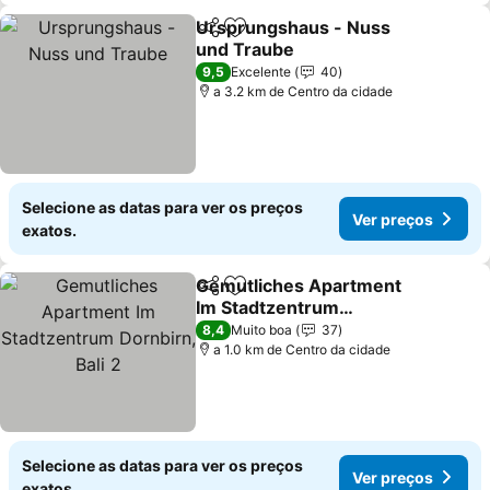
Ursprungshaus - Nuss
Partilhar
Adicionar aos favoritos
und Traube
9,5
Excelente
40
a 3.2 km de Centro da cidade
Selecione as datas para ver os preços
Ver preços
exatos.
Gemutliches Apartment
Partilhar
Adicionar aos favoritos
Im Stadtzentrum
Dornbirn, Bali 2
8,4
Muito boa
37
a 1.0 km de Centro da cidade
Selecione as datas para ver os preços
Ver preços
exatos.