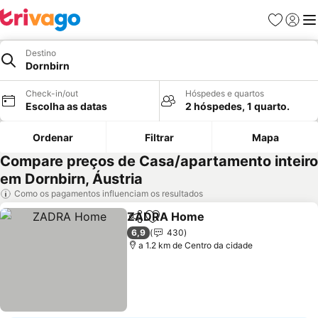
Favoritos
Iniciar
Me
Destino
Dornbirn
Check-in/out
Hóspedes e quartos
Escolha as datas
2 hóspedes, 1 quarto.
Ordenar
Filtrar
Mapa
Compare preços de Casa/apartamento inteiro
em Dornbirn, Áustria
Como os pagamentos influenciam os resultados
ZADRA Home
Partilhar
Adicionar aos favoritos
6,9
430
a 1.2 km de Centro da cidade