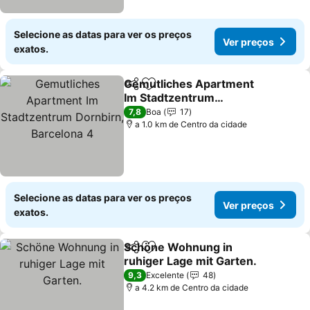
Selecione as datas para ver os preços
Ver preços
exatos.
Gemutliches Apartment
Partilhar
Adicionar aos favoritos
Im Stadtzentrum
Dornbirn, Barcelona 4
7,8
Boa
17
a 1.0 km de Centro da cidade
Selecione as datas para ver os preços
Ver preços
exatos.
Schöne Wohnung in
Partilhar
Adicionar aos favoritos
ruhiger Lage mit Garten.
9,3
Excelente
48
a 4.2 km de Centro da cidade