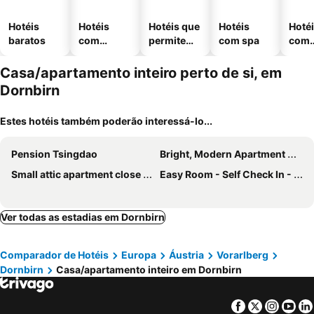
Hotéis
Hotéis
Hotéis que
Hotéis
Hoté
baratos
com
permitem
com spa
com
piscinas
animais
esta
ment
Casa/apartamento inteiro perto de si, em
Dornbirn
Estes hotéis também poderão interessá-lo...
Pension Tsingdao
Bright, Modern Apartment On The Ach
Small attic apartment close to Lake and Mountains Fussach
Easy Room - Self Check In - Out
Ver todas as estadias em Dornbirn
Comparador de Hotéis
Europa
Áustria
Vorarlberg
Dornbirn
Casa/apartamento inteiro em Dornbirn
Facebook
Twitter
Insta
Yo