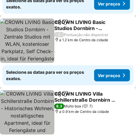
Selecione as datas para ver os preços
Ver preços
exatos.
CROWN LIVING Basic
Partilhar
Adicionar aos favoritos
Studios Dornbirn -
Zentrale Studios mit
/
Pontuação não disponível
WLAN, kostenloser
a 1.2 km de Centro da cidade
Parkplatz, Self Check-in,
ideal für Feriengäste und
Geschäftsreisende
Selecione as datas para ver os preços
Ver preços
exatos.
CROWN LIVING Villa
Partilhar
Adicionar aos favoritos
Schillerstraße Dornbirn -
Historisches Wohnen,
8,3
Muito boa
7
nostaltigsches
a 0.9 km de Centro da cidade
Apartment, ideal für
Feriengäste und
Geschäftsreisende,