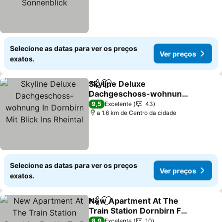
Selecione as datas para ver os preços
Ver preços
exatos.
Skyline Deluxe
Partilhar
Adicionar aos favoritos
Dachgeschoss-wohnung
In Dornbirn Mit Blick Ins
9,5
Excelente
43
Rheintal
a 1.6 km de Centro da cidade
Selecione as datas para ver os preços
Ver preços
exatos.
New Apartment At The
Partilhar
Adicionar aos favoritos
Train Station Dornbirn For
Up To 5 Persons
8,9
Excelente
10