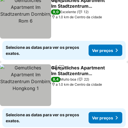
Gemutliches Apartment
Partilhar
Adicionar aos favoritos
Im Stadtzentrum
Dornbirn, Rom 6
9,0
Excelente
12
a 1.0 km de Centro da cidade
Selecione as datas para ver os preços
Ver preços
exatos.
Gemutliches Apartment
Partilhar
Adicionar aos favoritos
Im Stadtzentrum
Dornbirn, Hongkong 1
8,4
Muito boa
22
a 1.0 km de Centro da cidade
Selecione as datas para ver os preços
Ver preços
exatos.