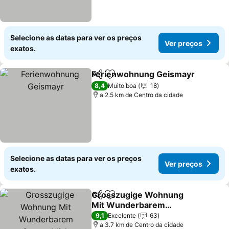
Selecione as datas para ver os preços
Ver preços
exatos.
Ferienwohnung Geismayr
Partilhar
Adicionar aos favoritos
8,4
Muito boa
18
a 2.5 km de Centro da cidade
Selecione as datas para ver os preços
Ver preços
exatos.
Grosszugige Wohnung
Partilhar
Adicionar aos favoritos
Mit Wunderbarem
Sonnenblick
9,1
Excelente
63
a 3.7 km de Centro da cidade