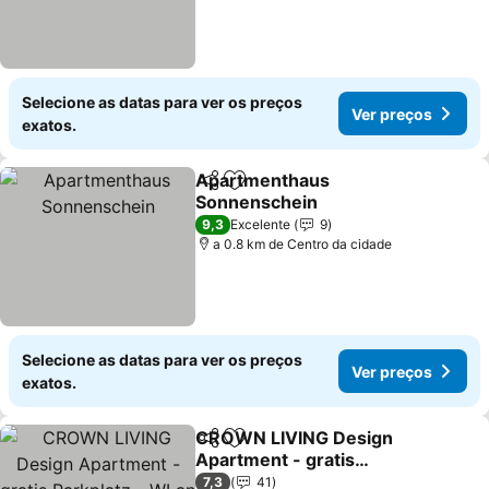
Selecione as datas para ver os preços
Ver preços
exatos.
Apartmenthaus
Partilhar
Adicionar aos favoritos
Sonnenschein
9,3
Excelente
9
a 0.8 km de Centro da cidade
Selecione as datas para ver os preços
Ver preços
exatos.
CROWN LIVING Design
Partilhar
Adicionar aos favoritos
Apartment - gratis
Parkplatz - WLan - Küche
7,3
41