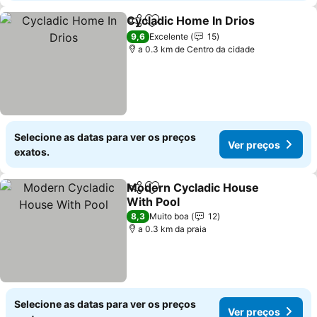
Cycladic Home In Drios
Partilhar
Adicionar aos favoritos
9,6
Excelente
15
a 0.3 km de Centro da cidade
Selecione as datas para ver os preços
Ver preços
exatos.
Modern Cycladic House
Partilhar
Adicionar aos favoritos
With Pool
8,3
Muito boa
12
a 0.3 km da praia
Selecione as datas para ver os preços
Ver preços