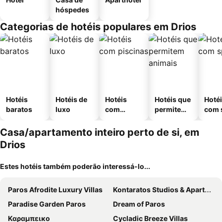
hóspedes
Categorias de hotéis populares em Drios
Hotéis
Hotéis de
Hotéis
Hotéis que
Hoté
baratos
luxo
com
permitem
com 
piscinas
animais
Casa/apartamento inteiro perto de si, em
Drios
Estes hotéis também poderão interessá-lo...
Paros Afrodite Luxury Villas
Kontaratos Studios & Apartments
Paradise Garden Paros
Dream of Paros
Καραμπεικο
Cycladic Breeze Villas