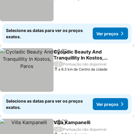
Selecione as datas para ver os preços
Ver preços
exatos.
Cycladic Beauty And
Partilhar
Adicionar aos favoritos
Tranquillity In Kostos,
Paros
/
Pontuação não disponível
a 8.3 km de Centro da cidade
Selecione as datas para ver os preços
Ver preços
exatos.
Villa Kampanelli
Partilhar
Adicionar aos favoritos
/
Pontuação não disponível