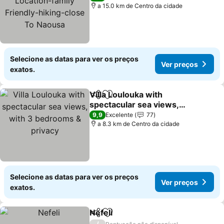
Naousa
a 15.0 km de Centro da cidade
Selecione as datas para ver os preços
Ver preços
exatos.
Villa Loulouka with
Partilhar
Adicionar aos favoritos
spectacular sea views,
with 3 bedrooms &
9,9
Excelente
77
privacy
a 8.3 km de Centro da cidade
Selecione as datas para ver os preços
Ver preços
exatos.
Nefeli
Partilhar
Adicionar aos favoritos
/