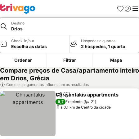
Favoritos
Iniciar
Me
Destino
Drios
Check-in/out
Hóspedes e quartos
Escolha as datas
2 hóspedes, 1 quarto.
Ordenar
Filtrar
Mapa
Compare preços de Casa/apartamento inteiro
em Drios, Grécia
Como os pagamentos influenciam os resultados
Chrisantakis appartments
Partilhar
Adicionar aos favoritos
9,7
Excelente
21
a 0.1 km de Centro da cidade