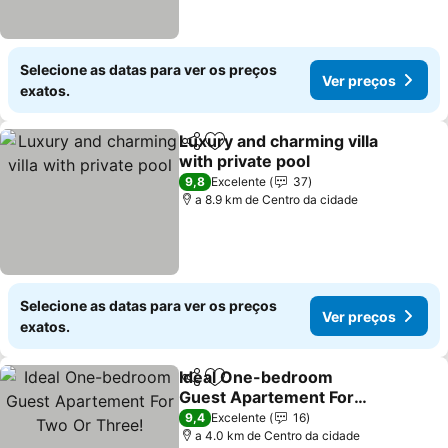
Selecione as datas para ver os preços
Ver preços
exatos.
Luxury and charming villa
Partilhar
Adicionar aos favoritos
with private pool
9,8
Excelente
37
a 8.9 km de Centro da cidade
Selecione as datas para ver os preços
Ver preços
exatos.
Ideal One-bedroom
Partilhar
Adicionar aos favoritos
Guest Apartement For
Two Or Three!
9,4
Excelente
16
a 4.0 km de Centro da cidade