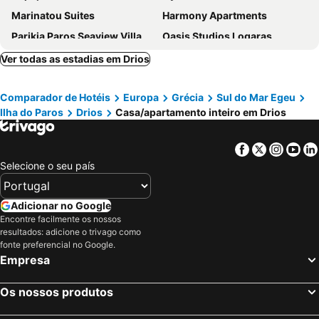
Marinatou Suites
Harmony Apartments
Parikia Paros Seaview Villa
Oasis Studios Logaras
LOFTS the summer village apartments
Sanders Paros Gardens
Ver todas as estadias em Drios
Stavento
Aetherian Ciel Villas Aktaia
Comparador de Hotéis
Europa
Grécia
Sul do Mar Egeu
Melina apartments
Rooms Mike Paros
Ilha do Paros
Drios
Casa/apartamento inteiro em Drios
Sun set in krios
Rania Apartments
Facebook
Twitter
Insta
Yo
Selecione o seu país
Adicionar no Google
Encontre facilmente os nossos
resultados: adicione o trivago como
fonte preferencial no Google.
Empresa
Os nossos produtos