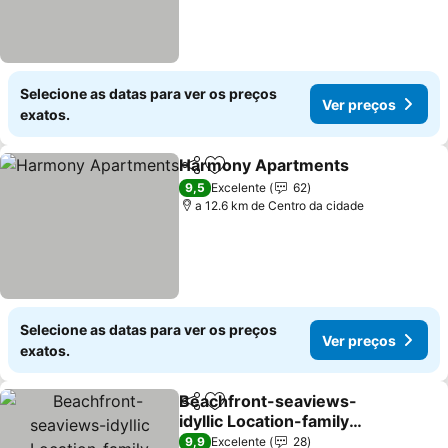
Selecione as datas para ver os preços
Ver preços
exatos.
Harmony Apartments
Partilhar
Adicionar aos favoritos
9,5
Excelente
62
a 12.6 km de Centro da cidade
Selecione as datas para ver os preços
Ver preços
exatos.
Beachfront-seaviews-
Partilhar
Adicionar aos favoritos
idyllic Location-family
Friendly-hiking-close To
9,9
Excelente
28