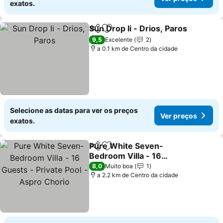
exatos.
Sun Drop Ii - Drios, Paros
Partilhar
Adicionar aos favoritos
9,5
Excelente
2
a 0.1 km de Centro da cidade
Selecione as datas para ver os preços
Ver preços
exatos.
Pure White Seven-
Partilhar
Adicionar aos favoritos
Bedroom Villa - 16
Guests - Private Pool -
8,0
Muito boa
1
Aspro Chorio
a 2.2 km de Centro da cidade