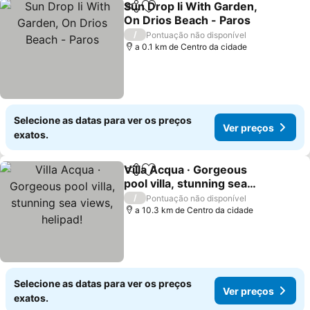
Sun Drop Ii With Garden,
Partilhar
Adicionar aos favoritos
On Drios Beach - Paros
/
Pontuação não disponível
a 0.1 km de Centro da cidade
Selecione as datas para ver os preços
Ver preços
exatos.
Villa Acqua · Gorgeous
Partilhar
Adicionar aos favoritos
pool villa, stunning sea
views, helipad!
/
Pontuação não disponível
a 10.3 km de Centro da cidade
Selecione as datas para ver os preços
Ver preços
exatos.