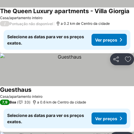
The Queen Luxury apartments - Villa Giorgia
V
Casa/apartamento inteiro
/
a 0.2 km de Centro da cidade
Pontuação não disponível
Selecione as datas para ver os preços
Ver preços
exatos.
Partilhar
Ad
Guesthaus
Ver preços
Casa/apartamento inteiro
7,9
Boa
33
a 0.6 km de Centro da cidade
Selecione as datas para ver os preços
Ver preços
exatos.