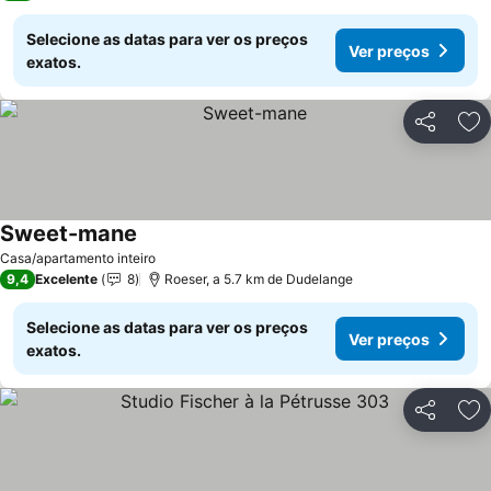
Selecione as datas para ver os preços
Ver preços
exatos.
Partilhar
Ad
Sweet-mane
Ver preços
Casa/apartamento inteiro
9,4
Excelente
8
Roeser, a 5.7 km de Dudelange
Selecione as datas para ver os preços
Ver preços
exatos.
Partilhar
Ad