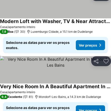
Modern Loft with Washer, TV & Near Attractions
Ver preços
Casa/apartamento inteiro
7,8
Boa
30
Luxemburgo Cidade, a 15.1 km de Dudelange
Selecione as datas para ver os preços
Ver preços
exatos.
Partilhar
Ad
Very Nice Room In A Beautiful Apartment In Mondorf Les Bains
Ver preços
Casa/apartamento inteiro
9,4
Excelente
81
Mondorf-Les-Bains, a 14.3 km de Dudelange
Selecione as datas para ver os preços
Ver preços