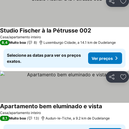
Partilhar
Ad
Studio Fischer à la Pétrusse 002
Ver preços
Casa/apartamento inteiro
8,4
Muito boa
8
Luxemburgo Cidade, a 14.1 km de Dudelange
Selecione as datas para ver os preços
Ver preços
exatos.
Partilhar
Ad
Apartamento bem eluminado e vista
Ver preços
Casa/apartamento inteiro
8,1
Muito boa
13
Audun-le-Tiche, a 9.2 km de Dudelange