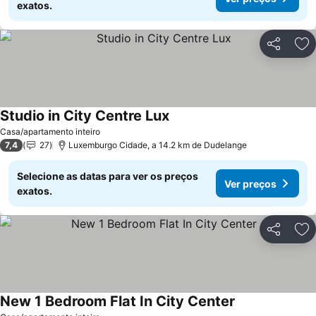
exatos.
Partilhar
Ad
Studio in City Centre Lux
Ver preços
Casa/apartamento inteiro
7,4
27
Luxemburgo Cidade, a 14.2 km de Dudelange
Selecione as datas para ver os preços
Ver preços
exatos.
Partilhar
Ad
New 1 Bedroom Flat In City Center
Ver preços