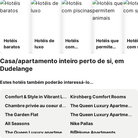
Hotéis
Hotéis de
Hotéis
Hotéis que
Hoté
baratos
luxo
com
permitem
com 
piscinas
animais
Casa/apartamento inteiro perto de si, em
Dudelange
Estes hotéis também poderão interessá-lo...
Comfort & Style in Vibrant Luxembourg Coliving
Kirchberg Comfort Rooms
Chambre privée au coeur de Bascharage
The Queen Luxury Apartments - Villa Carlotta
The Garden Flat
The Queen Luxury Apartments - Villa Vinicia
All Seasons
Nike Pallas
The Queen Luxury apartments - Villa Giorgia
B@Home Apartments