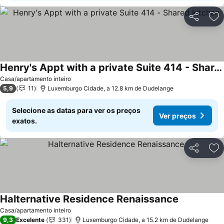
Partilhar
Ad
Henry's Appt with a private Suite 414 - Shared kitchen
Ver preços
Casa/apartamento inteiro
5,9
11
Luxemburgo Cidade, a 12.8 km de Dudelange
Selecione as datas para ver os preços
Ver preços
exatos.
Partilhar
Ad
Halternative Residence Renaissance
Ver preços
Casa/apartamento inteiro
9,3
Excelente
331
Luxemburgo Cidade, a 15.2 km de Dudelange