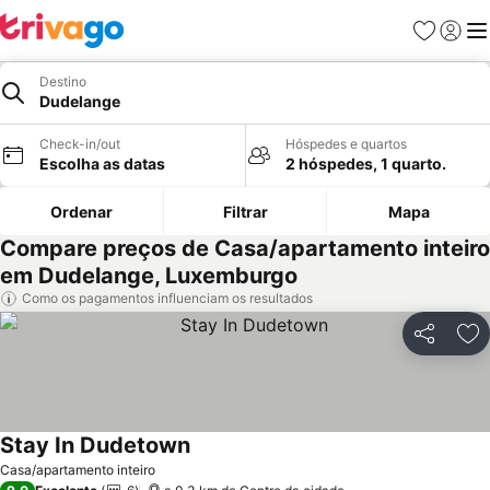
Favoritos
Iniciar
Me
Destino
Dudelange
Check-in/out
Hóspedes e quartos
Escolha as datas
2 hóspedes, 1 quarto.
Ordenar
Filtrar
Mapa
Compare preços de Casa/apartamento inteiro
em Dudelange, Luxemburgo
Como os pagamentos influenciam os resultados
Partilhar
Ad
Stay In Dudetown
Ver preços
Casa/apartamento inteiro