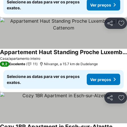
Selecione as datas para ver os preços
Ver preços
exatos.
Partilhar
Ad
Appartement Haut Standing Proche Luxembourg Et Cattenom
Ver preços
Casa/apartamento inteiro
9,2
Excelente
11
Nilvange, a 15.7 km de Dudelange
Selecione as datas para ver os preços
Ver preços
exatos.
Partilhar
Ad
Cozy 1BR Apartment in Esch-sur-Alzette