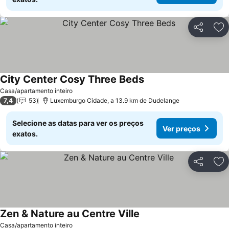
Partilhar
Ad
City Center Cosy Three Beds
Ver preços
Casa/apartamento inteiro
7,4
53
Luxemburgo Cidade, a 13.9 km de Dudelange
Selecione as datas para ver os preços
Ver preços
exatos.
Partilhar
Ad
Zen & Nature au Centre Ville
Ver preços
Casa/apartamento inteiro