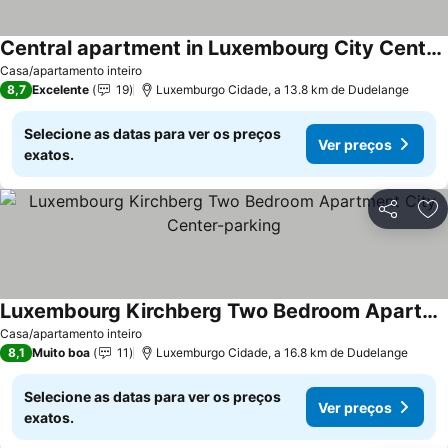
Central apartment in Luxembourg City Center -Parking
Ver preços
Casa/apartamento inteiro
8,7
Excelente
19
Luxemburgo Cidade, a 13.8 km de Dudelange
Selecione as datas para ver os preços
Ver preços
exatos.
Partilhar
Ad
Luxembourg Kirchberg Two Bedroom Apartment City Center-parking
Ver preços
Casa/apartamento inteiro
8,1
Muito boa
11
Luxemburgo Cidade, a 16.8 km de Dudelange
Selecione as datas para ver os preços
Ver preços
exatos.