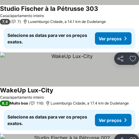
Studio Fischer à la Pétrusse 303
Ver preços
Casa/apartamento inteiro
7,4
7
Luxemburgo Cidade, a 14.1 km de Dudelange
Selecione as datas para ver os preços
Ver preços
exatos.
Partilhar
Ad
WakeUp Lux-City
Ver preços
Casa/apartamento inteiro
8,2
Muito boa
116
Luxemburgo Cidade, a 17.4 km de Dudelange
Selecione as datas para ver os preços
Ver preços
exatos.