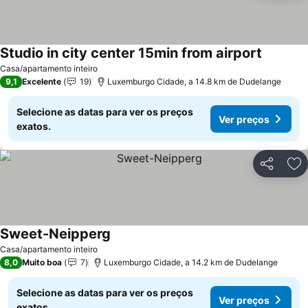
Studio in city center 15min from airport
Ver preç
Casa/apartamento inteiro
9,1
Excelente
19
Luxemburgo Cidade, a 14.8 km de Dudelange
Selecione as datas para ver os preços
Ver preços
exatos.
Partilhar
Ad
Sweet-Neipperg
Ver preços
Casa/apartamento inteiro
8,0
Muito boa
7
Luxemburgo Cidade, a 14.2 km de Dudelange
Selecione as datas para ver os preços
Ver preços
exatos.