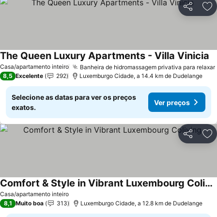
Partilhar
Ad
The Queen Luxury Apartments - Villa Vinicia
Ve
Casa/apartamento inteiro
Banheira de hidromassagem privativa para relaxar
8,5
Excelente
292
Luxemburgo Cidade, a 14.4 km de Dudelange
Selecione as datas para ver os preços
Ver preços
exatos.
Partilhar
Ad
Comfort & Style in Vibrant Luxembourg Coliving
Ver preços
Casa/apartamento inteiro
8,1
Muito boa
313
Luxemburgo Cidade, a 12.8 km de Dudelange