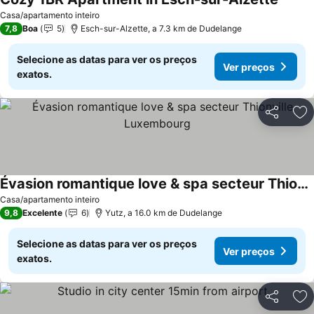
Ver pr
Casa/apartamento inteiro
7,8
Boa
5
Esch-sur-Alzette, a 7.3 km de Dudelange
Selecione as datas para ver os preços
Ver preços
exatos.
Partilhar
Ad
Évasion romantique love & spa secteur Thionville Luxembourg
Ver preços
Casa/apartamento inteiro
9,8
Excelente
6
Yutz, a 16.0 km de Dudelange
Selecione as datas para ver os preços
Ver preços
exatos.
Partilhar
Ad