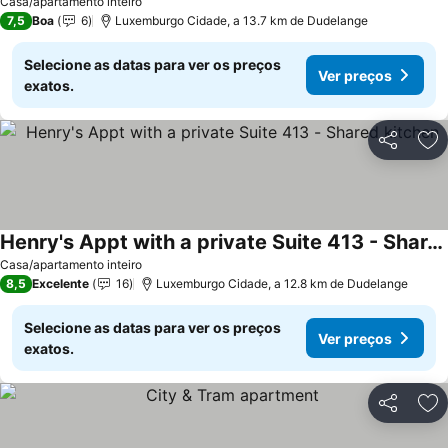
Casa/apartamento inteiro
7,5
Boa
6
Luxemburgo Cidade, a 13.7 km de Dudelange
Selecione as datas para ver os preços
Ver preços
exatos.
Partilhar
Ad
Henry's Appt with a private Suite 413 - Shared kitchen
Ver preços
Casa/apartamento inteiro
8,5
Excelente
16
Luxemburgo Cidade, a 12.8 km de Dudelange
Selecione as datas para ver os preços
Ver preços
exatos.
Partilhar
Ad