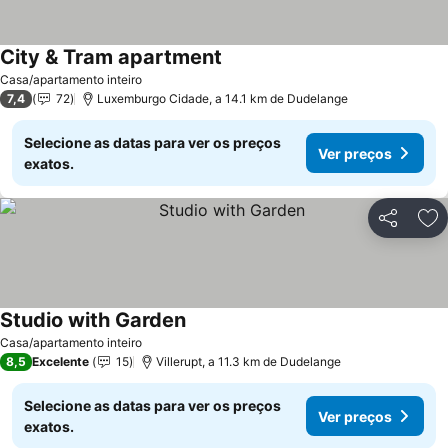
City & Tram apartment
Ver preços
Casa/apartamento inteiro
7,4
72
Luxemburgo Cidade, a 14.1 km de Dudelange
Selecione as datas para ver os preços
Ver preços
exatos.
Partilhar
Ad
Studio with Garden
Ver preços
Casa/apartamento inteiro
8,5
Excelente
15
Villerupt, a 11.3 km de Dudelange
Selecione as datas para ver os preços
Ver preços
exatos.