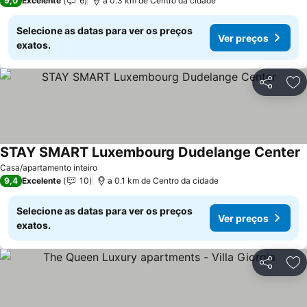
9,0
Excelente
6
a 0.3 km de Centro da cidade
Selecione as datas para ver os preços
Ver preços
exatos.
Partilhar
Ad
STAY SMART Luxembourg Dudelange Center
V
Casa/apartamento inteiro
9,4
Excelente
10
a 0.1 km de Centro da cidade
Selecione as datas para ver os preços
Ver preços
exatos.
Partilhar
Ad