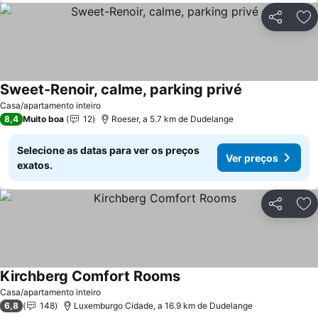
Partilhar
Ad
Sweet-Renoir, calme, parking privé
Ver preços
Casa/apartamento inteiro
8,4
Muito boa
12
Roeser, a 5.7 km de Dudelange
Selecione as datas para ver os preços
Ver preços
exatos.
Partilhar
Ad
Kirchberg Comfort Rooms
Ver preços
Casa/apartamento inteiro
6,8
148
Luxemburgo Cidade, a 16.9 km de Dudelange