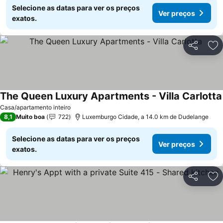
Selecione as datas para ver os preços
Ver preços
exatos.
Partilhar
Ad
The Queen Luxury Apartments - Villa Carlotta
Casa/apartamento inteiro
8,1
Muito boa
722
Luxemburgo Cidade, a 14.0 km de Dudelange
Selecione as datas para ver os preços
Ver preços
exatos.
Partilhar
Ad