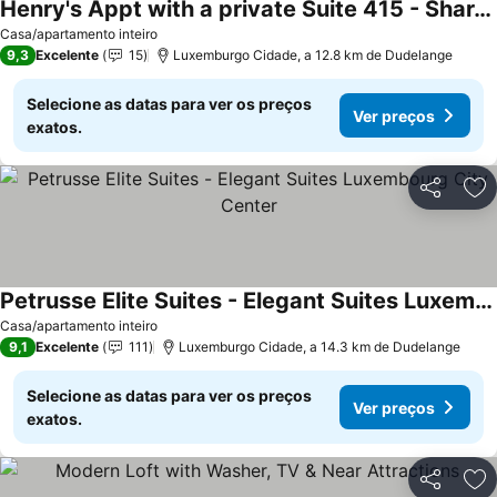
Henry's Appt with a private Suite 415 - Shared kitchen
Ver preços
Casa/apartamento inteiro
9,3
Excelente
15
Luxemburgo Cidade, a 12.8 km de Dudelange
Selecione as datas para ver os preços
Ver preços
exatos.
Partilhar
Ad
Petrusse Elite Suites - Elegant Suites Luxembourg City Center
Ver preços
Casa/apartamento inteiro
9,1
Excelente
111
Luxemburgo Cidade, a 14.3 km de Dudelange
Selecione as datas para ver os preços
Ver preços
exatos.
Partilhar
Ad