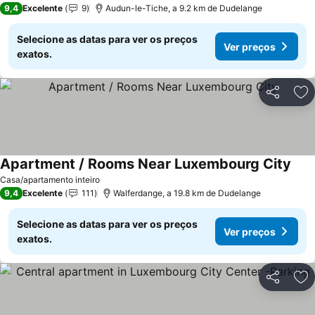
9,4
Excelente
9
Audun-le-Tiche, a 9.2 km de Dudelange
Selecione as datas para ver os preços
Ver preços
exatos.
Partilhar
Ad
Apartment / Rooms Near Luxembourg City
Ver 
Casa/apartamento inteiro
9,4
Excelente
111
Walferdange, a 19.8 km de Dudelange
Selecione as datas para ver os preços
Ver preços
exatos.
Partilhar
Ad