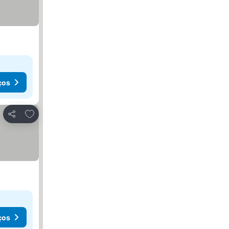
ços
Adicionar aos favoritos
Partilhar
ços