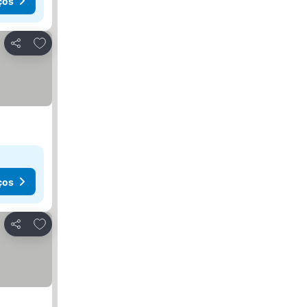
ços
Adicionar aos favoritos
Partilhar
ços
Adicionar aos favoritos
Partilhar