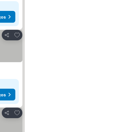
ços
Adicionar aos favoritos
Partilhar
ços
Adicionar aos favoritos
Partilhar