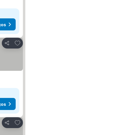
ços
Adicionar aos favoritos
Partilhar
ços
Adicionar aos favoritos
Partilhar