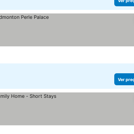
Ver pre
Ver pre