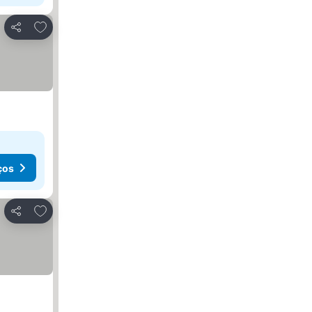
Adicionar aos favoritos
Partilhar
ços
Adicionar aos favoritos
Partilhar