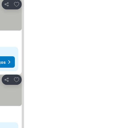
Adicionar aos favoritos
Partilhar
ços
Adicionar aos favoritos
Partilhar