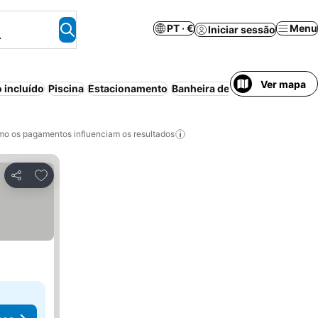
PT · €
Menu
Iniciar sessão
.
Ver mapa
 incluído
Piscina
Estacionamento
Banheira de hidromassagem
o os pagamentos influenciam os resultados
Adicionar aos favoritos
Partilhar