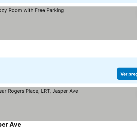
Ver pre
per Ave