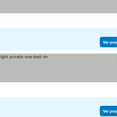
Ver pre
Ver pre