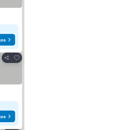
ços
Adicionar aos favoritos
Partilhar
ços