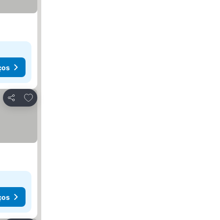
ços
Adicionar aos favoritos
Partilhar
ços