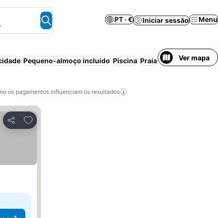
PT · €
Menu
Iniciar sessão
.
Ver mapa
cidade
Pequeno-almoço incluído
Piscina
Praia
Meia-pensão
Ar
o os pagamentos influenciam os resultados
Adicionar aos favoritos
Partilhar