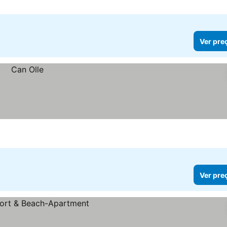
Ver pre
Ver pre