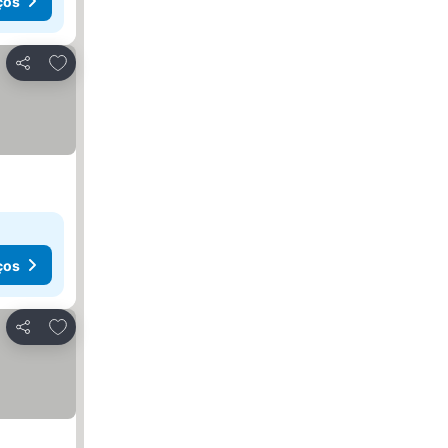
ços
Adicionar aos favoritos
Partilhar
ços
Adicionar aos favoritos
Partilhar