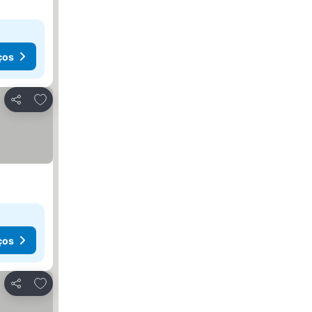
ços
Adicionar aos favoritos
Partilhar
ços
Adicionar aos favoritos
Partilhar