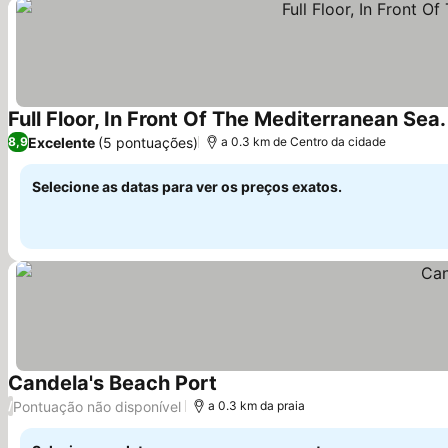
Full Floor, In Front Of The Mediterranean Sea.
Excelente
(5 pontuações)
8,9
a 0.3 km de Centro da cidade
Selecione as datas para ver os preços exatos.
Candela's Beach Port
Ver preços
Pontuação não disponível
/
a 0.3 km da praia