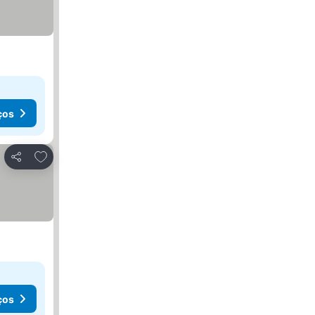
ços
Adicionar aos favoritos
Partilhar
ços