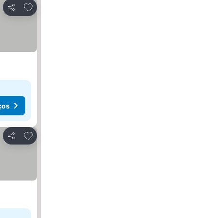
Adicionar aos favoritos
Partilhar
ços
Adicionar aos favoritos
Partilhar