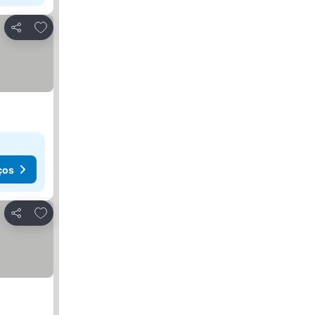
Adicionar aos favoritos
Partilhar
ços
Adicionar aos favoritos
Partilhar