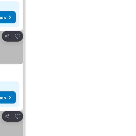
ços
Adicionar aos favoritos
Partilhar
ços
Adicionar aos favoritos
Partilhar