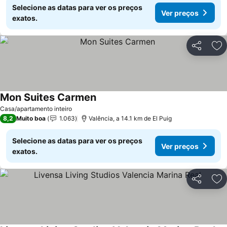
Selecione as datas para ver os preços
Ver preços
exatos.
Partilhar
Ad
Mon Suites Carmen
Casa/apartamento inteiro
8,2
Muito boa
1.063
Valência, a 14.1 km de El Puig
Selecione as datas para ver os preços
Ver preços
exatos.
Partilhar
Ad