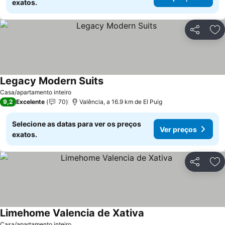
exatos.
Partilhar
Ad
Legacy Modern Suits
Casa/apartamento inteiro
9,2
Excelente
70
Valência, a 16.9 km de El Puig
Selecione as datas para ver os preços
Ver preços
exatos.
Partilhar
Ad
Limehome Valencia de Xativa
Casa/apartamento inteiro