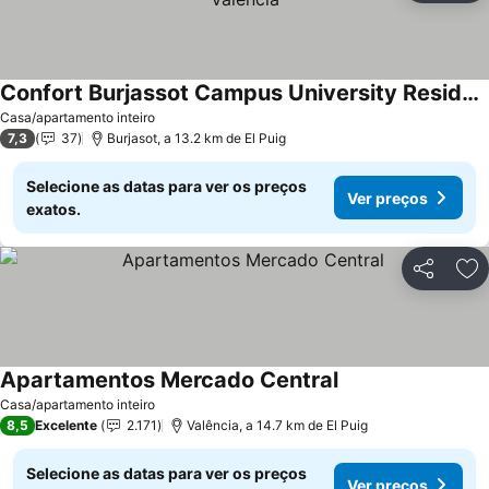
Confort Burjassot Campus University Residence Valencia
Casa/apartamento inteiro
7,3
37
Burjasot, a 13.2 km de El Puig
Selecione as datas para ver os preços
Ver preços
exatos.
Partilhar
Ad
Apartamentos Mercado Central
Casa/apartamento inteiro
8,5
Excelente
2.171
Valência, a 14.7 km de El Puig
Selecione as datas para ver os preços
Ver preços