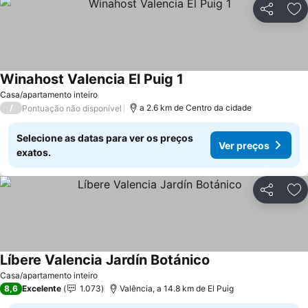
Partilhar
Ad
Winahost Valencia El Puig 1
Casa/apartamento inteiro
/
a 2.6 km de Centro da cidade
Pontuação não disponível
Selecione as datas para ver os preços
Ver preços
exatos.
Partilhar
Ad
Líbere Valencia Jardín Botánico
Casa/apartamento inteiro
8,6
Excelente
1.073
Valência, a 14.8 km de El Puig