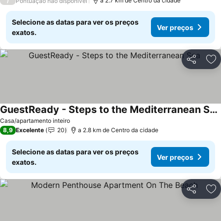
/
a 2.7 km de Centro da cidade
Pontuação não disponível
Selecione as datas para ver os preços
Ver preços
exatos.
Partilhar
Ad
GuestReady - Steps to the Mediterranean Sea
Casa/apartamento inteiro
8,9
Excelente
20
a 2.8 km de Centro da cidade
Selecione as datas para ver os preços
Ver preços
exatos.
Partilhar
Ad