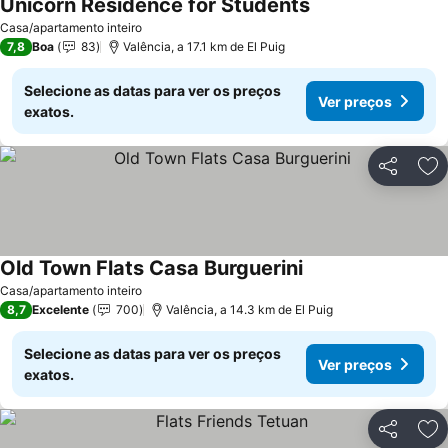
Unicorn Residence for Students
Casa/apartamento inteiro
7,8
Boa
83
Valência, a 17.1 km de El Puig
Selecione as datas para ver os preços
Ver preços
exatos.
Partilhar
Ad
Old Town Flats Casa Burguerini
Casa/apartamento inteiro
8,7
Excelente
700
Valência, a 14.3 km de El Puig
Selecione as datas para ver os preços
Ver preços
exatos.
Partilhar
Ad