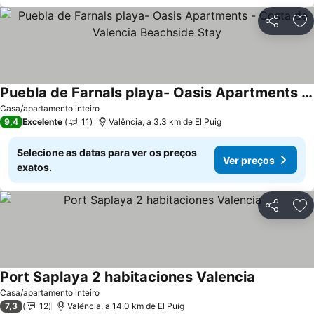
Partilhar
Ad
Puebla de Farnals playa- Oasis Apartments - Costa de Valencia Beachside Stay
Casa/apartamento inteiro
9,4
Excelente
11
Valência, a 3.3 km de El Puig
Selecione as datas para ver os preços
Ver preços
exatos.
Partilhar
Ad
Port Saplaya 2 habitaciones Valencia
Casa/apartamento inteiro
7,3
12
Valência, a 14.0 km de El Puig