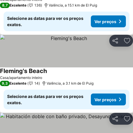
8,7
Excelente
136
Valência, a 15.1 km de El Puig
Selecione as datas para ver os preços
Ver preços
exatos.
Partilhar
Ad
Fleming's Beach
Casa/apartamento inteiro
9,3
Excelente
14
Valência, a 3.1 km de El Puig
Selecione as datas para ver os preços
Ver preços
exatos.
Partilhar
Ad