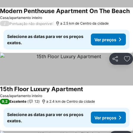
Modern Penthouse Apartment On The Beach
Casa/apartamento inteiro
/
a 2.5 km de Centro da cidade
Pontuação não disponível
Selecione as datas para ver os preços
Ver preços
exatos.
Partilhar
Ad
15th Floor Luxury Apartment
Casa/apartamento inteiro
9,2
Excelente
12
a 2.4 km de Centro da cidade
Selecione as datas para ver os preços
Ver preços
exatos.