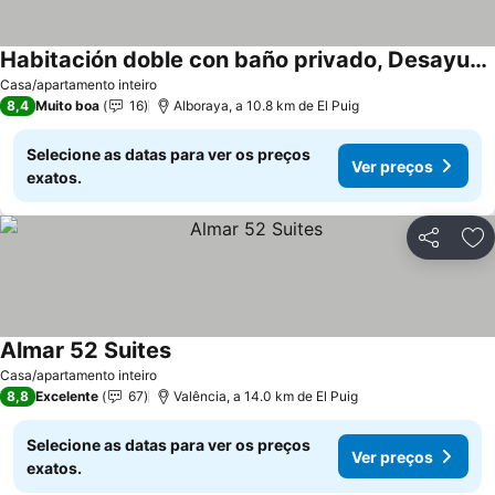
Habitación doble con baño privado, Desayuno y piscina
Casa/apartamento inteiro
8,4
Muito boa
16
Alboraya, a 10.8 km de El Puig
Selecione as datas para ver os preços
Ver preços
exatos.
Partilhar
Ad
Almar 52 Suites
Casa/apartamento inteiro
8,8
Excelente
67
Valência, a 14.0 km de El Puig
Selecione as datas para ver os preços
Ver preços
exatos.