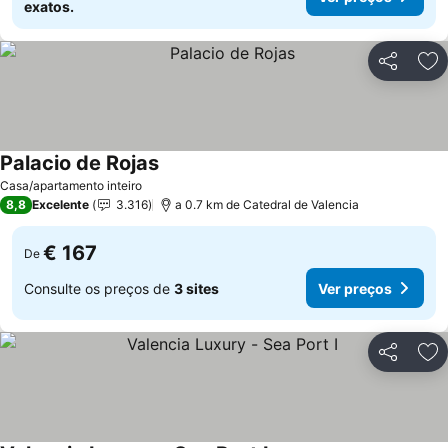
exatos.
Partilhar
Ad
Palacio de Rojas
Casa/apartamento inteiro
8,8
Excelente
3.316
a 0.7 km de Catedral de Valencia
€ 167
De
Consulte os preços de
3 sites
Ver preços
Partilhar
Ad