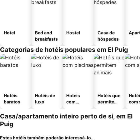
Hotel
Bed and
Hostel
Casa de
Apar
breakfasts
hóspedes
Categorias de hotéis populares em El Puig
Hotéis
Hotéis de
Hotéis
Hotéis que
Hoté
baratos
luxo
com
permitem
com 
piscinas
animais
Casa/apartamento inteiro perto de si, em El
Puig
Estes hotéis também poderão interessá-lo...