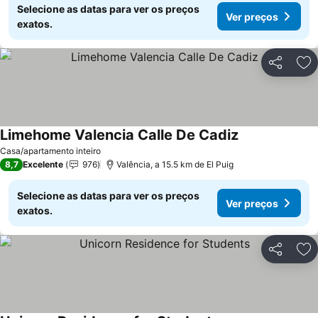
Selecione as datas para ver os preços
Ver preços
exatos.
Partilhar
Ad
Limehome Valencia Calle De Cadiz
Casa/apartamento inteiro
8,7
Excelente
976
Valência, a 15.5 km de El Puig
Selecione as datas para ver os preços
Ver preços
exatos.
Partilhar
Ad