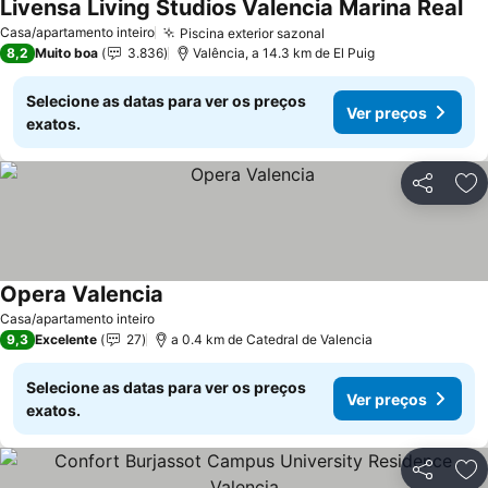
Livensa Living Studios Valencia Marina Real
Casa/apartamento inteiro
Piscina exterior sazonal
8,2
Muito boa
3.836
Valência, a 14.3 km de El Puig
Selecione as datas para ver os preços
Ver preços
exatos.
Partilhar
Ad
Opera Valencia
Casa/apartamento inteiro
9,3
Excelente
27
a 0.4 km de Catedral de Valencia
Selecione as datas para ver os preços
Ver preços
exatos.
Partilhar
Ad