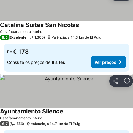
Catalina Suites San Nicolas
Casa/apartamento inteiro
8,5
Excelente
1.305
Valência, a 14.3 km de El Puig
€ 178
De
Consulte os preços de
8 sites
Ver preços
Partilhar
Ad
Ayuntamiento Silence
Casa/apartamento inteiro
6,7
556
Valência, a 14.7 km de El Puig