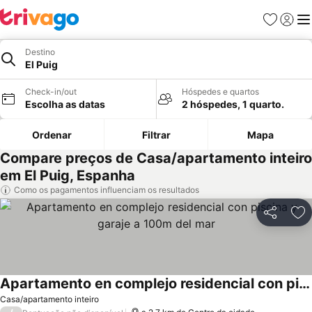
Favoritos
Iniciar
Me
Destino
El Puig
Check-in/out
Hóspedes e quartos
Escolha as datas
2 hóspedes, 1 quarto.
Ordenar
Filtrar
Mapa
Compare preços de Casa/apartamento inteiro
em El Puig, Espanha
Como os pagamentos influenciam os resultados
Partilhar
Ad
Apartamento en complejo residencial con piscina y garaje a 100m del mar
Casa/apartamento inteiro