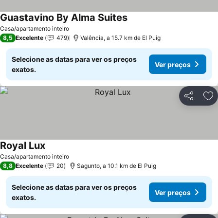
Guastavino By Alma Suites
Casa/apartamento inteiro
8,5
Excelente
479
Valência, a 15.7 km de El Puig
Selecione as datas para ver os preços
Ver preços
exatos.
Partilhar
Ad
Royal Lux
Casa/apartamento inteiro
8,8
Excelente
20
Sagunto, a 10.1 km de El Puig
Selecione as datas para ver os preços
Ver preços
exatos.