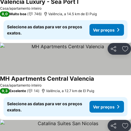
Valencia Luxury - Sea Port I
Casa/apartamento inteiro
8,0
Muito boa
746
Valência, a 14.5 km de El Puig
Selecione as datas para ver os preços
Ver preços
exatos.
Partilhar
Ad
MH Apartments Central Valencia
Casa/apartamento inteiro
9,3
Excelente
14
Valência, a 12.7 km de El Puig
Selecione as datas para ver os preços
Ver preços
exatos.
Partilhar
Ad