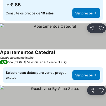
€ 85
De
Consulte os preços de
10 sites
Ver preços
Partilhar
Ad
Apartamentos Catedral
Casa/apartamento inteiro
7,9
Boa
6
Valência, a 14.2 km de El Puig
Selecione as datas para ver os preços
Ver preços
exatos.
Partilhar
Ad