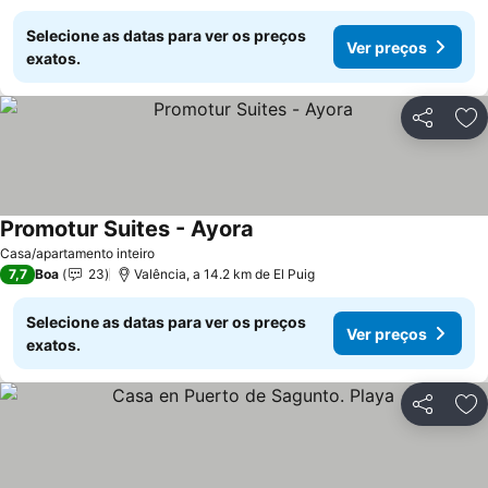
Selecione as datas para ver os preços
Ver preços
exatos.
Partilhar
Ad
Promotur Suites - Ayora
Casa/apartamento inteiro
7,7
Boa
23
Valência, a 14.2 km de El Puig
Selecione as datas para ver os preços
Ver preços
exatos.
Partilhar
Ad