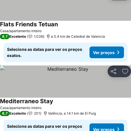
Flats Friends Tetuan
Casa/apartamento inteiro
8,7
Excelente
1.036
a 0.4 km de Catedral de Valencia
Selecione as datas para ver os preços
Ver preços
exatos.
Partilhar
Ad
Mediterraneo Stay
Casa/apartamento inteiro
8,7
Excelente
201
Valência, a 14.1 km de El Puig
Selecione as datas para ver os preços
Ver preços