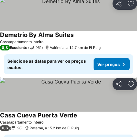
Partilhar
Ad
Demetrio By Alma Suites
Casa/apartamento inteiro
8,8
Excelente
951
Valência, a 14.7 km de El Puig
Selecione as datas para ver os preços
Ver preços
exatos.
Partilhar
Ad
Casa Cueva Puerta Verde
Casa/apartamento inteiro
6,6
28
Paterna, a 15.2 km de El Puig