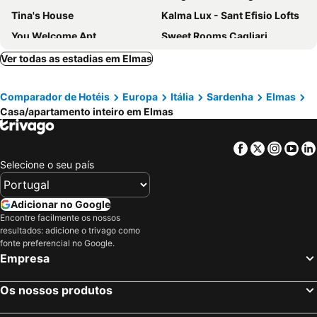
Tina's House
Kalma Lux - Sant Efisio Lofts
You Welcome Apt
Sweet Rooms Cagliari
B&B Panorama Cagliari
Cagliari Holiday Apartments
Ver todas as estadias em Elmas
Casa dei Talenti
La piccola Stampace Cagliari
Comparador de Hotéis
Europa
Itália
Sardenha
Elmas
Biviusu In Casteddu
Monserrato Cozy Apartment near the Policlinico!
Casa/apartamento inteiro em Elmas
La Casetta Di Via Stretta
Maison Savoia
Piazza Martiri Rooms
Dante Alighieri Guest House
Facebook
Twitter
Insta
Yo
Machiavelli Home
Lodgings in Sardinia
Selecione o seu país
CagliariParadiseApartament Waves
Bright, Spacious And Comfortable 4Th And Top Floor Apartment, Poetto Area
Casa Vacanze Capoterra
Le Dimore Del Mare
Adicionar no Google
Encontre facilmente os nossos
South Sardinia, Apartment With Garden
resultados: adicione o trivago como
fonte preferencial no Google.
Empresa
Os nossos produtos