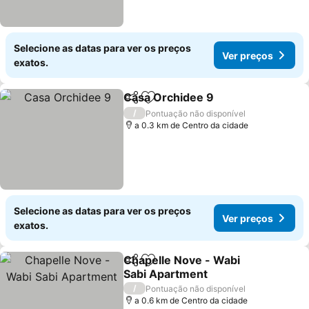
Selecione as datas para ver os preços
Ver preços
exatos.
Casa Orchidee 9
Partilhar
Adicionar aos favoritos
Ver preço
/
Pontuação não disponível
a 0.3 km de Centro da cidade
Selecione as datas para ver os preços
Ver preços
exatos.
Chapelle Nove - Wabi
Partilhar
Adicionar aos favoritos
Sabi Apartment
Ver preços
/
Pontuação não disponível
a 0.6 km de Centro da cidade