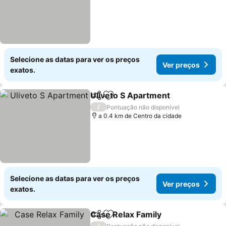
Selecione as datas para ver os preços
Ver preços
exatos.
Uliveto S Apartment
Partilhar
Adicionar aos favoritos
Ver p
/
Pontuação não disponível
a 0.4 km de Centro da cidade
Selecione as datas para ver os preços
Ver preços
exatos.
Case Relax Family
Partilhar
Adicionar aos favoritos
Ver pre
/