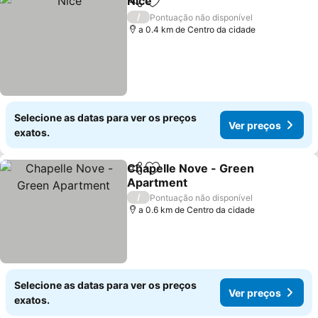
Nice
Partilhar
Adicionar aos favoritos
Ver preços
/
Pontuação não disponível
a 0.4 km de Centro da cidade
Selecione as datas para ver os preços
Ver preços
exatos.
Chapelle Nove - Green
Partilhar
Adicionar aos favoritos
Apartment
Ver preços
/
Pontuação não disponível
a 0.6 km de Centro da cidade
Selecione as datas para ver os preços
Ver preços
exatos.