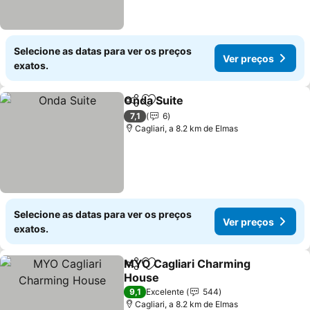
Selecione as datas para ver os preços
Ver preços
exatos.
Onda Suite
Partilhar
Adicionar aos favoritos
Ver preços
7,1
6
Cagliari, a 8.2 km de Elmas
Selecione as datas para ver os preços
Ver preços
exatos.
MYO Cagliari Charming
Partilhar
Adicionar aos favoritos
House
Ver preços
9,1
Excelente
544
Cagliari, a 8.2 km de Elmas