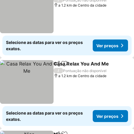
Pontuação não disponível
a 1.2 km de Centro da cidade
Selecione as datas para ver os preços
Ver preços
exatos.
Casa Relax You And Me
Partilhar
Adicionar aos favoritos
Ve
/
Pontuação não disponível
a 1.2 km de Centro da cidade
Selecione as datas para ver os preços
Ver preços
exatos.