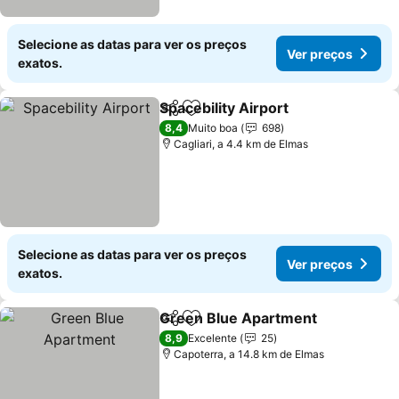
Selecione as datas para ver os preços
Ver preços
exatos.
Spacebility Airport
Partilhar
Adicionar aos favoritos
Ver pre
8,4
Muito boa
698
Cagliari, a 4.4 km de Elmas
Selecione as datas para ver os preços
Ver preços
exatos.
Green Blue Apartment
Partilhar
Adicionar aos favoritos
Ver
8,9
Excelente
25
Capoterra, a 14.8 km de Elmas