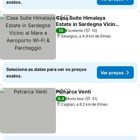
exatos.
Casa Suite Himalaya
Partilhar
Adicionar aos favoritos
Estate in Sardegna Vicino
al Mare e Aeroporto Wi-Fi
Ver preços
10
Excelente
10
& Parcheggio
Selargius, a 4.9 km de Elmas
Selecione as datas para ver os preços
Ver preços
exatos.
Petrarca Venti
Partilhar
Adicionar aos favoritos
Ver preços
8,4
Muito boa
31
Cagliari, a 8.2 km de Elmas