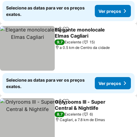
Selecione as datas para ver os preços
Ver preços
exatos.
Elegante monolocale
Partilhar
Adicionar aos favoritos
Elmas Cagliari
Ver preços
9,7
Excelente
15
a 0.5 km de Centro da cidade
Selecione as datas para ver os preços
Ver preços
exatos.
Onlyrooms III - Super
Partilhar
Adicionar aos favoritos
Central & Nightlife
Ver preços
8,7
Excelente
6
Cagliari, a 7.8 km de Elmas