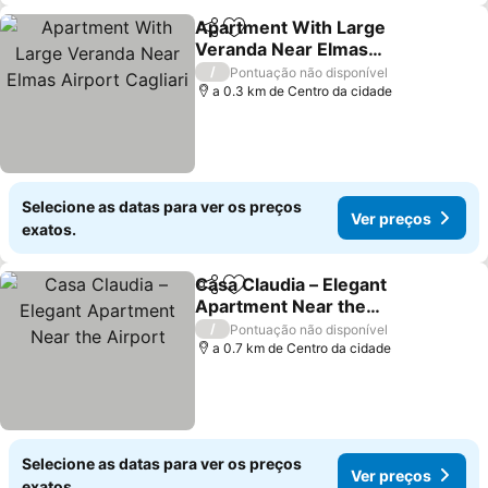
Apartment With Large
Partilhar
Adicionar aos favoritos
Veranda Near Elmas
Airport Cagliari
Ver preços
/
Pontuação não disponível
a 0.3 km de Centro da cidade
Selecione as datas para ver os preços
Ver preços
exatos.
Casa Claudia – Elegant
Partilhar
Adicionar aos favoritos
Apartment Near the
Airport
Ver preços
/
Pontuação não disponível
a 0.7 km de Centro da cidade
Selecione as datas para ver os preços
Ver preços
exatos.