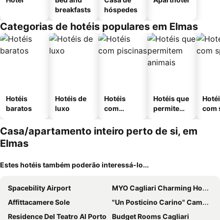
breakfasts
hóspedes
Categorias de hotéis populares em Elmas
Hotéis
Hotéis de
Hotéis
Hotéis que
Hoté
baratos
luxo
com
permitem
com 
piscinas
animais
Casa/apartamento inteiro perto de si, em
Elmas
Estes hotéis também poderão interessá-lo...
Spacebility Airport
MYO Cagliari Charming House
Affittacamere Sole
"Un Posticino Carino" Camere Cagliari
Residence Del Teatro Al Porto
Budget Rooms Cagliari