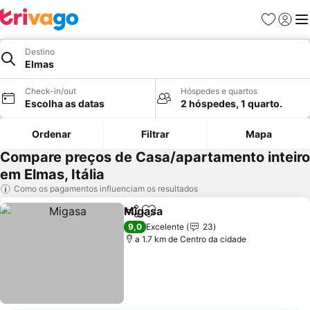
Favoritos
Iniciar
Me
Destino
Elmas
Check-in/out
Hóspedes e quartos
Escolha as datas
2 hóspedes, 1 quarto.
Ordenar
Filtrar
Mapa
Compare preços de Casa/apartamento inteiro
em Elmas, Itália
Como os pagamentos influenciam os resultados
Migasa
Partilhar
Adicionar aos favoritos
Ver preços
9,0
Excelente
23
a 1.7 km de Centro da cidade