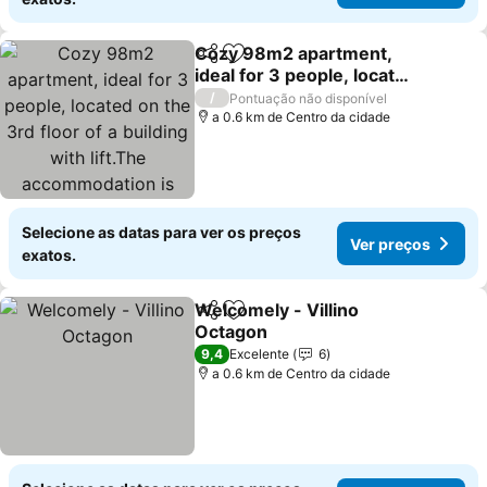
Cozy 98m2 apartment,
Partilhar
Adicionar aos favoritos
ideal for 3 people, located
on the 3rd floor of a
Ver preços
/
Pontuação não disponível
building with lift.The
a 0.6 km de Centro da cidade
accommodation is
located in Elmas, in a
strategic positi
Selecione as datas para ver os preços
Ver preços
exatos.
Welcomely - Villino
Partilhar
Adicionar aos favoritos
Octagon
Ver preços
9,4
Excelente
6
a 0.6 km de Centro da cidade