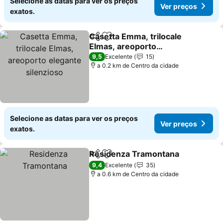
Selecione as datas para ver os preços
Ver preços
exatos.
Casetta Emma, trilocale
Partilhar
Adicionar aos favoritos
Elmas, areoporto
elegante silenzioso
Ver preços
9,5
Excelente
15
a 0.2 km de Centro da cidade
Selecione as datas para ver os preços
Ver preços
exatos.
Residenza Tramontana
Partilhar
Adicionar aos favoritos
Ver
9,4
Excelente
35
a 0.6 km de Centro da cidade