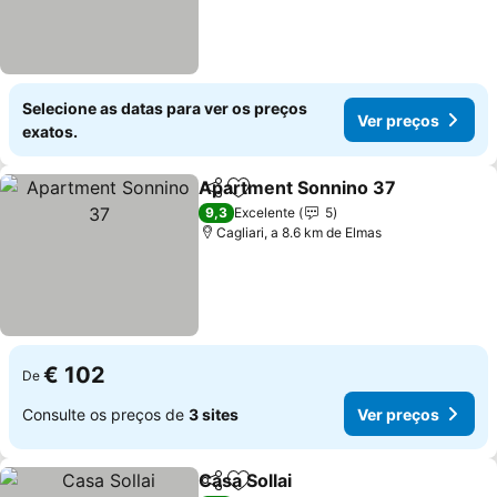
Selecione as datas para ver os preços
Ver preços
exatos.
Apartment Sonnino 37
Partilhar
Adicionar aos favoritos
Ver
9,3
Excelente
5
Cagliari, a 8.6 km de Elmas
€ 102
De
Consulte os preços de
3 sites
Ver preços
Casa Sollai
Partilhar
Adicionar aos favoritos
Ver preços