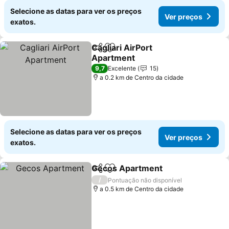
Selecione as datas para ver os preços
Ver preços
exatos.
Cagliari AirPort
Partilhar
Adicionar aos favoritos
Apartment
Ver preços
9,7
Excelente
15
a 0.2 km de Centro da cidade
Selecione as datas para ver os preços
Ver preços
exatos.
Gecos Apartment
Partilhar
Adicionar aos favoritos
Ver preç
/
Pontuação não disponível
a 0.5 km de Centro da cidade