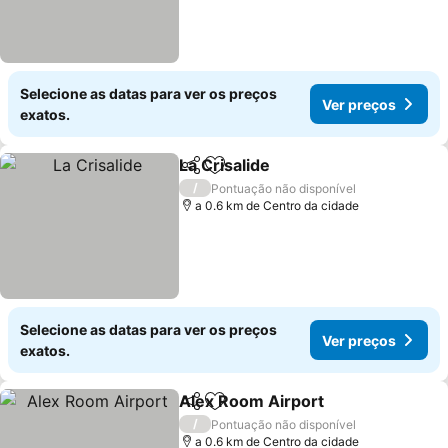
Selecione as datas para ver os preços
Ver preços
exatos.
La Crisalide
Partilhar
Adicionar aos favoritos
Ver preços
/
Pontuação não disponível
a 0.6 km de Centro da cidade
Selecione as datas para ver os preços
Ver preços
exatos.
Alex Room Airport
Partilhar
Adicionar aos favoritos
Ver pre
/
Pontuação não disponível
a 0.6 km de Centro da cidade