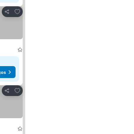
Adicionar aos favoritos
Partilhar
ços
Adicionar aos favoritos
Partilhar