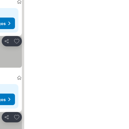
ços
Adicionar aos favoritos
Partilhar
ços
Adicionar aos favoritos
Partilhar