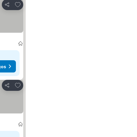
Adicionar aos favoritos
Partilhar
ços
Adicionar aos favoritos
Partilhar