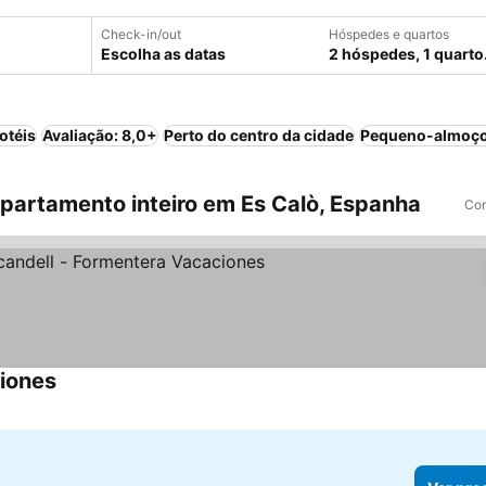
Check-in/out
Hóspedes e quartos
Escolha as datas
2 hóspedes, 1 quarto
otéis
Avaliação: 8,0+
Perto do centro da cidade
Pequeno-almoço
artamento inteiro em Es Calò, Espanha
Com
iones
Ver preços