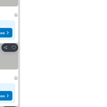
ços
Adicionar aos favoritos
Partilhar
ços