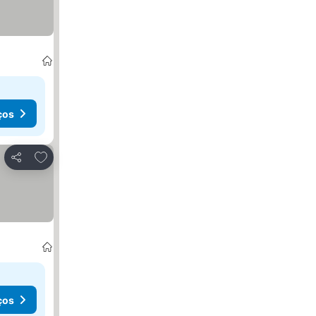
ços
Adicionar aos favoritos
Partilhar
ços