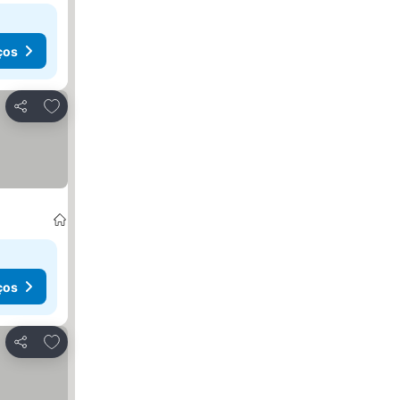
ços
Adicionar aos favoritos
Partilhar
ços
Adicionar aos favoritos
Partilhar