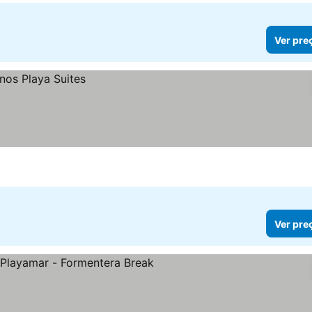
Ver pre
Ver pre