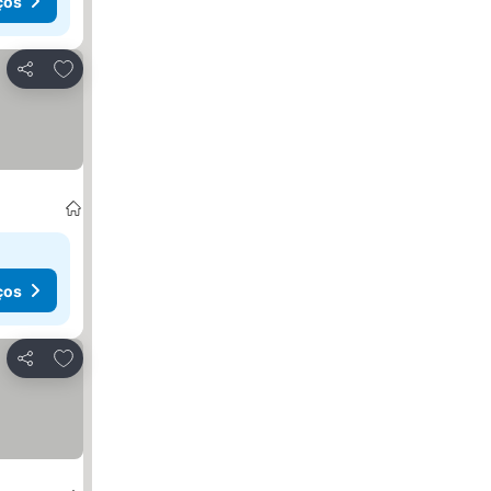
ços
Adicionar aos favoritos
Partilhar
ços
Adicionar aos favoritos
Partilhar