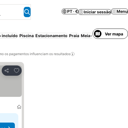
PT · €
Menu
Iniciar sessão
.
Ver mapa
 incluído
Piscina
Estacionamento
Praia
Meia-pensão
Aparthote
o os pagamentos influenciam os resultados
Adicionar aos favoritos
Partilhar