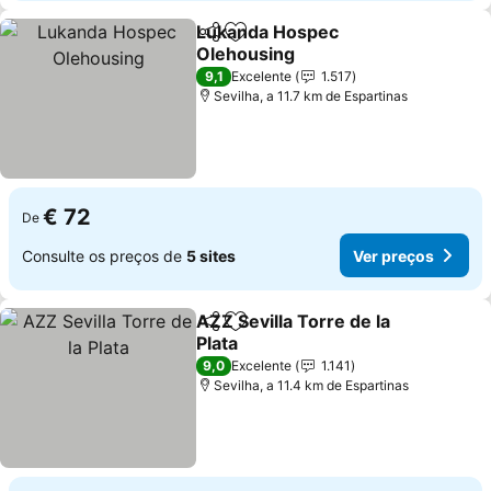
Lukanda Hospec
Partilhar
Adicionar aos favoritos
Olehousing
Ver preços
9,1
Excelente
1.517
Sevilha, a 11.7 km de Espartinas
€ 72
De
Consulte os preços de
5 sites
Ver preços
AZZ Sevilla Torre de la
Partilhar
Adicionar aos favoritos
Plata
Ver preços
9,0
Excelente
1.141
Sevilha, a 11.4 km de Espartinas