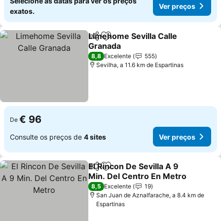
Selecione as datas para ver os preços
Ver preços
exatos.
Limehome Sevilla Calle
Partilhar
Adicionar aos favoritos
Granada
Ver preços
8,8
Excelente
555
Sevilha, a 11.6 km de Espartinas
€ 96
De
Consulte os preços de
4 sites
Ver preços
El Rincon De Sevilla A 9
Partilhar
Adicionar aos favoritos
Min. Del Centro En Metro
Ver preços
8,5
Excelente
19
San Juan de Aznalfarache, a 8.4 km de
Espartinas