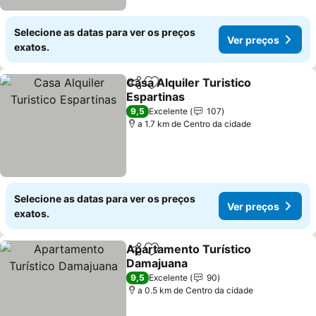
Selecione as datas para ver os preços
Ver preços
exatos.
Casa Alquiler Turistico
Partilhar
Adicionar aos favoritos
Espartinas
Ver preços
9,5
Excelente
107
a 1.7 km de Centro da cidade
Selecione as datas para ver os preços
Ver preços
exatos.
Apartamento Turístico
Partilhar
Adicionar aos favoritos
Damajuana
Ver preços
9,5
Excelente
90
a 0.5 km de Centro da cidade