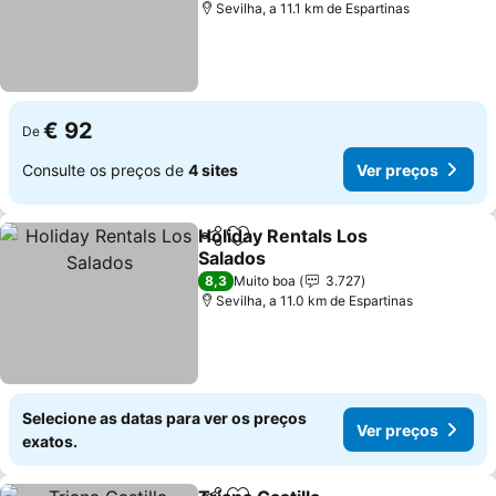
Sevilha, a 11.1 km de Espartinas
€ 92
De
Consulte os preços de
4 sites
Ver preços
Holiday Rentals Los
Partilhar
Adicionar aos favoritos
Salados
Ver preços
8,3
Muito boa
3.727
Sevilha, a 11.0 km de Espartinas
Selecione as datas para ver os preços
Ver preços
exatos.