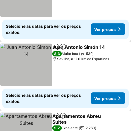
Selecione as datas para ver os preços
Ver preços
exatos.
Juan Antonio Simón 14
Partilhar
Adicionar aos favoritos
Ver
8,3
Muito boa
539
Sevilha, a 11.0 km de Espartinas
Selecione as datas para ver os preços
Ver preços
exatos.
Apartamentos Abreu
Partilhar
Adicionar aos favoritos
Suites
Ver preços
9,2
Excelente
2.260