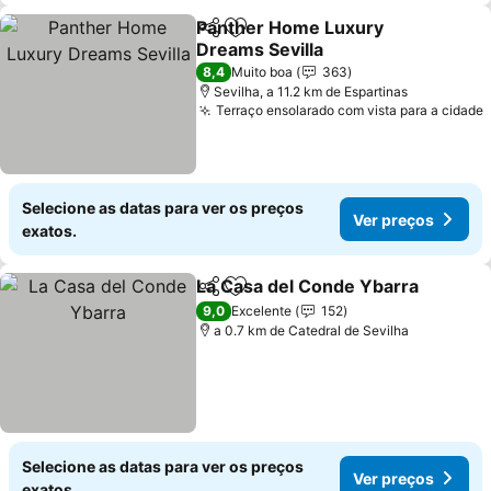
Panther Home Luxury
Partilhar
Adicionar aos favoritos
Dreams Sevilla
Ver preços
8,4
Muito boa
363
Sevilha, a 11.2 km de Espartinas
Terraço ensolarado com vista para a cidade
Selecione as datas para ver os preços
Ver preços
exatos.
La Casa del Conde Ybarra
Partilhar
Adicionar aos favoritos
9,0
Excelente
152
a 0.7 km de Catedral de Sevilha
Selecione as datas para ver os preços
Ver preços
exatos.