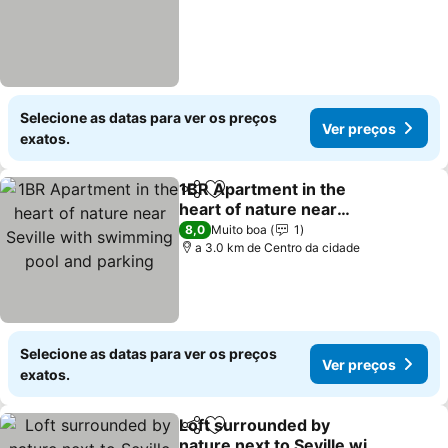
Selecione as datas para ver os preços
Ver preços
exatos.
1BR Apartment in the
Partilhar
Adicionar aos favoritos
heart of nature near
Seville with swimming
Ver preços
8,0
Muito boa
1
pool and parking
a 3.0 km de Centro da cidade
Selecione as datas para ver os preços
Ver preços
exatos.
Loft surrounded by
Partilhar
Adicionar aos favoritos
nature next to Seville with