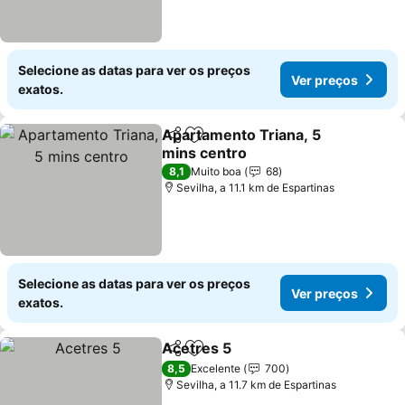
Selecione as datas para ver os preços
Ver preços
exatos.
Apartamento Triana, 5
Partilhar
Adicionar aos favoritos
mins centro
Ver preços
8,1
Muito boa
68
Sevilha, a 11.1 km de Espartinas
Selecione as datas para ver os preços
Ver preços
exatos.
Acetres 5
Partilhar
Adicionar aos favoritos
Ver preços
8,5
Excelente
700
Sevilha, a 11.7 km de Espartinas