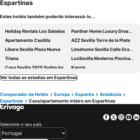
Espartinas
Estes hotéis também poderão interessá-lo...
Holiday Rentals Los Salados
Panther Home Luxury Dreams Sevilla
Apartamento Castilla
AZZ Sevilla Torre de la Plata
Líbere Seville Plaza Nueva
Limehome Sevilla Calle Granada
Triana
LuxSevilla Moderno Piscina Free Parking
Casa Sevilla 1920 Suites by Época
Karola
Apartamentos Abreu Suites
Kayser Premium Suites
Ver todas as estadias em Espartinas
Green-Apartments Plaza de la Magdalena
Apartamento con encanto Manchigon
Comparador de Hotéis
Europa
Espanha
Andaluzia
Centro Sevilla, El Arenal
Betis del Oro
Espartinas
Casa/apartamento inteiro em Espartinas
LuxSevilla Moderno 1 Room Piscina Parking
Deluxe Apartment In Triana, Seville
Maravilloso Atico En Puente De Triana
Limehome Sevilla Calle Pureza
Facebook
Twitter
Insta
Yo
Apartments Turisticos Resitur
Carlos Cañal
Selecione o seu país
Raíces Alameda Casa Palacio
Santa Ana 18 Suite Apartments
Apartment Triana To Sevilla
San Diego Cathedral Sevilla