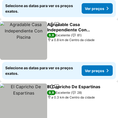
Selecione as datas para ver os preços
Ver preços
exatos.
Agradable Casa
Partilhar
Adicionar aos favoritos
Independiente Con
Piscina
Ver preços
9,9
Excelente
81
a 0.8 km de Centro da cidade
Selecione as datas para ver os preços
Ver preços
exatos.
El Capricho De Espartinas
Partilhar
Adicionar aos favoritos
9,9
Excelente
28
a 0.3 km de Centro da cidade