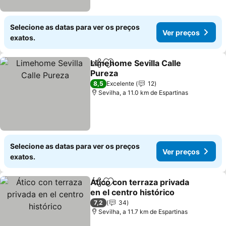
Selecione as datas para ver os preços
Ver preços
exatos.
Limehome Sevilla Calle
Partilhar
Adicionar aos favoritos
Pureza
Ver preços
8,5
Excelente
12
Sevilha, a 11.0 km de Espartinas
Selecione as datas para ver os preços
Ver preços
exatos.
Ático con terraza privada
Partilhar
Adicionar aos favoritos
en el centro histórico
Ver preços
7,2
34
Sevilha, a 11.7 km de Espartinas