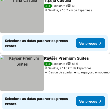
Triana Castilla
Partilhar
Adicionar aos favoritos
Ver preços
8,5
Excelente
6
Sevilha, a 10.7 km de Espartinas
Selecione as datas para ver os preços
Ver preços
exatos.
Kayser Premium Suites
Partilhar
Adicionar aos favoritos
Ve
8,8
Excelente
885
Sevilha, a 11.6 km de Espartinas
Design de apartamento espaçoso e moderno
Selecione as datas para ver os preços
Ver preços
exatos.