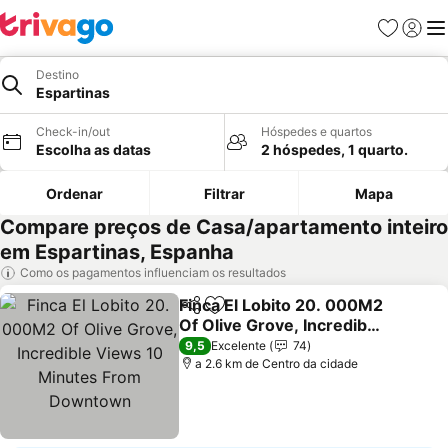
Favoritos
Iniciar
Me
Destino
Espartinas
Check-in/out
Hóspedes e quartos
Escolha as datas
2 hóspedes, 1 quarto.
Ordenar
Filtrar
Mapa
Compare preços de Casa/apartamento inteiro
em Espartinas, Espanha
Como os pagamentos influenciam os resultados
Finca El Lobito 20. 000M2
Partilhar
Adicionar aos favoritos
Of Olive Grove, Incredible
Views 10 Minutes From
Ver preços
9,5
Excelente
74
Downtown
a 2.6 km de Centro da cidade