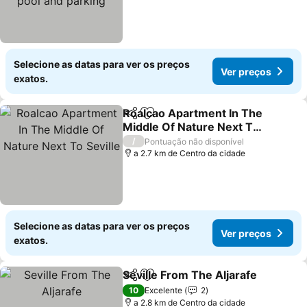
Selecione as datas para ver os preços
Ver preços
exatos.
Roalcao Apartment In The
Partilhar
Adicionar aos favoritos
Middle Of Nature Next To
Seville
Ver preços
/
Pontuação não disponível
a 2.7 km de Centro da cidade
Selecione as datas para ver os preços
Ver preços
exatos.
Seville From The Aljarafe
Partilhar
Adicionar aos favoritos
V
10
Excelente
2
a 2.8 km de Centro da cidade