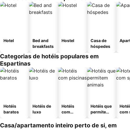
Hotel
Bed and
Hostel
Casa de
Apar
breakfasts
hóspedes
Categorias de hotéis populares em
Espartinas
Hotéis
Hotéis de
Hotéis
Hotéis que
Hoté
baratos
luxo
com
permitem
com 
piscinas
animais
Casa/apartamento inteiro perto de si, em