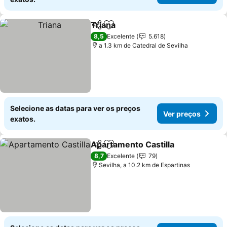
Triana
Partilhar
Adicionar aos favoritos
Ver preços
8,5
Excelente
5.618
a 1.3 km de Catedral de Sevilha
Selecione as datas para ver os preços
Ver preços
exatos.
Apartamento Castilla
Partilhar
Adicionar aos favoritos
Ver 
8,7
Excelente
79
Sevilha, a 10.2 km de Espartinas