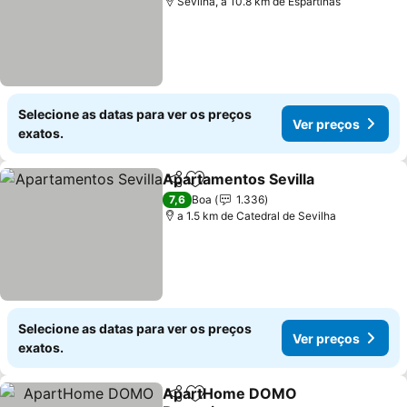
Sevilha, a 10.8 km de Espartinas
Selecione as datas para ver os preços
Ver preços
exatos.
Apartamentos Sevilla
Partilhar
Adicionar aos favoritos
Ver 
7,6
Boa
1.336
a 1.5 km de Catedral de Sevilha
Selecione as datas para ver os preços
Ver preços
exatos.
ApartHome DOMO
Partilhar
Adicionar aos favoritos