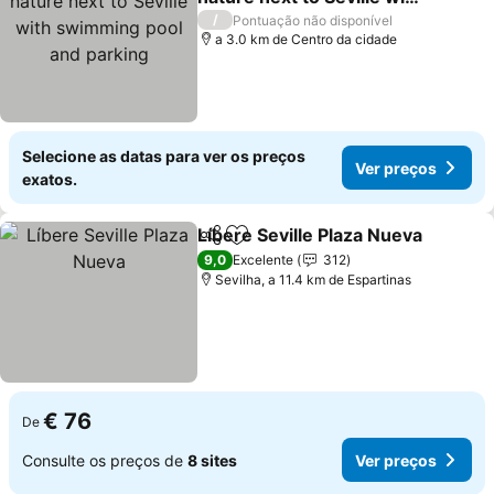
swimming pool and
Ver preços
/
Pontuação não disponível
parking
a 3.0 km de Centro da cidade
Selecione as datas para ver os preços
Ver preços
exatos.
Líbere Seville Plaza Nueva
Partilhar
Adicionar aos favoritos
9,0
Excelente
312
Sevilha, a 11.4 km de Espartinas
€ 76
De
Consulte os preços de
8 sites
Ver preços