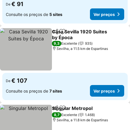
€ 91
De
Consulte os preços de
5 sites
Ver preços
Casa Sevilla 1920 Suites
Partilhar
Adicionar aos favoritos
by Época
Ver preços
9,3
Excelente
935
Sevilha, a 11.5 km de Espartinas
€ 107
De
Consulte os preços de
7 sites
Ver preços
Singular Metropol
Partilhar
Adicionar aos favoritos
Ver preç
8,7
Excelente
1.468
Sevilha, a 11.8 km de Espartinas