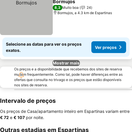
Bormujos
Ver preços
8,3
Muito boa
24
Bormujos, a 4.3 km de Espartinas
Selecione as datas para ver os preços
Ver preços
exatos.
Mostrar mais
Os preços e a disponibilidade que recebemos dos sites de reserva
mudam frequentemente. Como tal, pode haver diferenças entre as
ofertas que consulta no trivago e os preços que estão disponíveis
nos sites de reserva.
Intervalo de preços
Os preços de Casa/apartamento inteiro em Espartinas variam entre
‎€ 72
e
‎€ 107
por noite.
Outras estadias em Espartinas