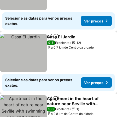
Selecione as datas para ver os preços
Ver preços
exatos.
Casa El Jardin
Partilhar
Adicionar aos favoritos
Ver preços
9,5
Excelente
12
a 0.7 km de Centro da cidade
Selecione as datas para ver os preços
Ver preços
exatos.
Apartment in the heart of
Partilhar
Adicionar aos favoritos
nature near Seville with
swimming pool and
Ver preços
9,0
Excelente
1
parking
a 2.8 km de Centro da cidade