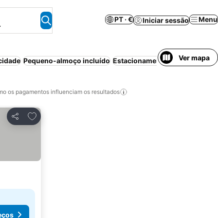
PT · €
Menu
Iniciar sessão
.
Ver mapa
cidade
Pequeno-almoço incluído
Estacionamento
Piscina
Ar co
o os pagamentos influenciam os resultados
Adicionar aos favoritos
Partilhar
eços