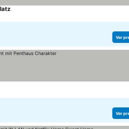
latz
Ver pr
Ver pr