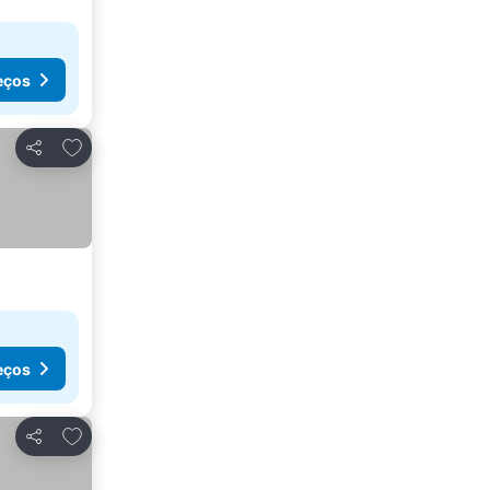
eços
Adicionar aos favoritos
Partilhar
eços
Adicionar aos favoritos
Partilhar