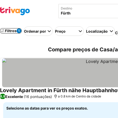
Destino
Filtros
1
Ordenar por
Preço
Localização
C
Compare preços de Casa/ap
Lovely Apartment in Fürth nähe Hauptbahnho
Excelente
(16 pontuações)
8,9
a 0.8 km de Centro da cidade
Selecione as datas para ver os preços exatos.