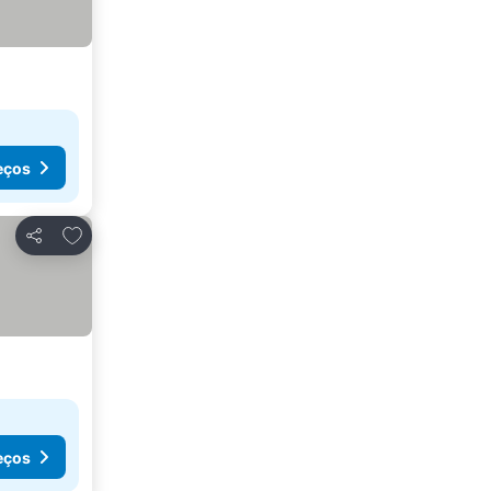
eços
Adicionar aos favoritos
Partilhar
eços