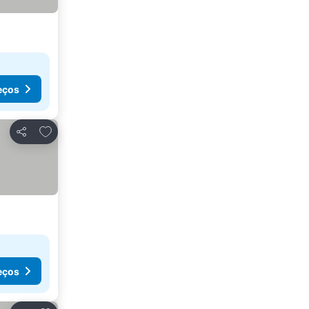
eços
Adicionar aos favoritos
Partilhar
eços