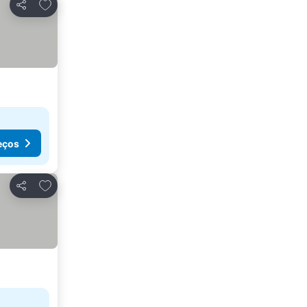
Adicionar aos favoritos
Partilhar
eços
Adicionar aos favoritos
Partilhar