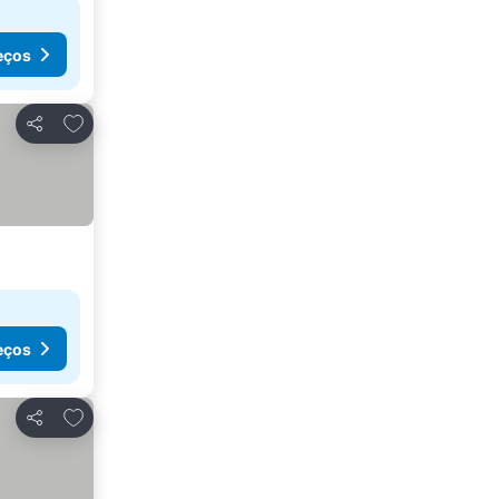
eços
Adicionar aos favoritos
Partilhar
eços
Adicionar aos favoritos
Partilhar