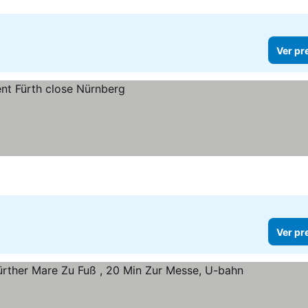
Ver pr
Ver pr