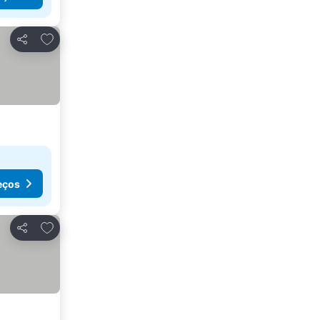
Adicionar aos favoritos
Partilhar
eços
Adicionar aos favoritos
Partilhar