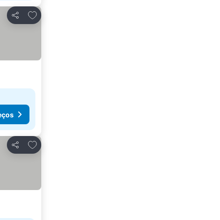
Adicionar aos favoritos
Partilhar
eços
Adicionar aos favoritos
Partilhar