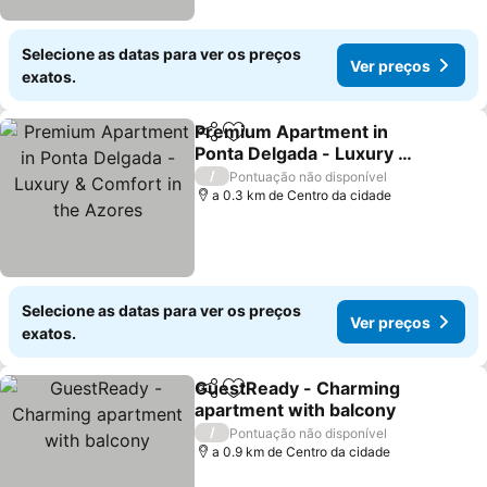
Selecione as datas para ver os preços
Ver preços
exatos.
Premium Apartment in
Partilhar
Adicionar aos favoritos
Ponta Delgada - Luxury &
Comfort in the Azores
/
Pontuação não disponível
a 0.3 km de Centro da cidade
Selecione as datas para ver os preços
Ver preços
exatos.
GuestReady - Charming
Partilhar
Adicionar aos favoritos
apartment with balcony
/
Pontuação não disponível
a 0.9 km de Centro da cidade