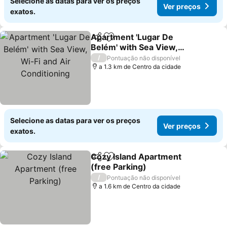
Selecione as datas para ver os preços
Ver preços
exatos.
Apartment 'Lugar De
Partilhar
Adicionar aos favoritos
Belém' with Sea View,
Wi-Fi and Air
/
Pontuação não disponível
Conditioning
a 1.3 km de Centro da cidade
Selecione as datas para ver os preços
Ver preços
exatos.
Cozy Island Apartment
Partilhar
Adicionar aos favoritos
(free Parking)
/
Pontuação não disponível
a 1.6 km de Centro da cidade