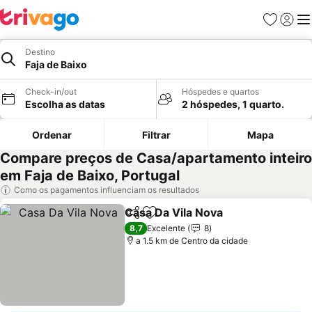
Favoritos
Iniciar
Me
Destino
Faja de Baixo
Check-in/out
Hóspedes e quartos
Escolha as datas
2 hóspedes, 1 quarto.
Ordenar
Filtrar
Mapa
Compare preços de Casa/apartamento inteiro
em Faja de Baixo, Portugal
Como os pagamentos influenciam os resultados
Casa Da Vila Nova
Partilhar
Adicionar aos favoritos
8,7
Excelente
8
a 1.5 km de Centro da cidade