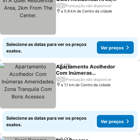
2km From The Center.
/
Pontuação não disponível
a 0.8 km de Centro da cidade
Selecione as datas para ver os preços
Ver preços
exatos.
Apartamento Acolhedor
Partilhar
Adicionar aos favoritos
Com Inúmeras
Amenidades. Zona
/
Pontuação não disponível
Tranquila Com Bons
a 1.1 km de Centro da cidade
Acessos
Selecione as datas para ver os preços
Ver preços
exatos.