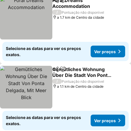
Foral Dreams
Partilhar
Adicionar aos favoritos
Accommodation
/
Pontuação não disponível
a 1.7 km de Centro da cidade
Selecione as datas para ver os preços
Ver preços
exatos.
Gemütliches Wohnung
Partilhar
Adicionar aos favoritos
Über Die Stadt Von Ponta
Delgada, Mit Meer Blick
/
Pontuação não disponível
a 1.1 km de Centro da cidade
Selecione as datas para ver os preços
Ver preços
exatos.