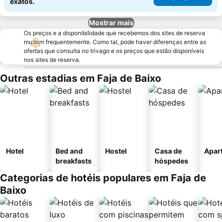
exatos.
Mostrar mais
Os preços e a disponibilidade que recebemos dos sites de reserva
mudam frequentemente. Como tal, pode haver diferenças entre as
ofertas que consulta no trivago e os preços que estão disponíveis
nos sites de reserva.
Outras estadias em Faja de Baixo
Hotel
Bed and
Hostel
Casa de
Apar
breakfasts
hóspedes
Categorias de hotéis populares em Faja de
Baixo