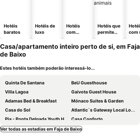
Hotéis
Hotéis de
Hotéis
Hotéis que
Hoté
baratos
luxo
com
permitem
com 
piscinas
animais
Casa/apartamento inteiro perto de si, em Faja
de Baixo
Estes hotéis também poderão interessá-lo...
Quinta De Santana
BeU Guesthouse
Villa Lagoa
Gaivota Guest House
Adamas Bed & Breakfast
Mónaco Suites & Garden
Casa do Sol
Atlantic`s Gateway Local Lodge
Pja - Ponta Delgada Youth Hostel
Casa Conforto
Casa Da Praia Do Populo
AZORES GARDEN HOUSE - Suites B&B and Private Apartments - Self Access KEYBOARD
Ver todas as estadias em Faja de Baixo
Batalha Golf Villas & Spa
Apartamento do Paim