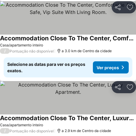
Partilhar
Ad
Accommodation Close To The Center, Comfortable And Safe, Vip Suite With Living Room.
Casa/apartamento inteiro
/
a 3.0 km de Centro da cidade
Pontuação não disponível
Selecione as datas para ver os preços
Ver preços
exatos.
Partilhar
Ad
Accommodation Close To The Center, Luxury Apartment.
Casa/apartamento inteiro
/
a 2.9 km de Centro da cidade
Pontuação não disponível