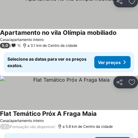
Partilhar
Ad
Apartamento no vila Olímpia mobiliado
Casa/apartamento inteiro
5,0
1
a 3.1 km de Centro da cidade
Selecione as datas para ver os preços
Ver preços
exatos.
Partilhar
Ad
Flat Temático Próx A Fraga Maia
Casa/apartamento inteiro
/
a 5.8 km de Centro da cidade
Pontuação não disponível