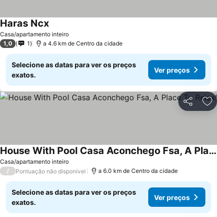
Haras Ncx
Casa/apartamento inteiro
1,0
1
a 4.6 km de Centro da cidade
Selecione as datas para ver os preços
Ver preços
exatos.
Partilhar
Ad
House With Pool Casa Aconchego Fsa, A Place To Relax!
Casa/apartamento inteiro
/
a 6.0 km de Centro da cidade
Pontuação não disponível
Selecione as datas para ver os preços
Ver preços
exatos.