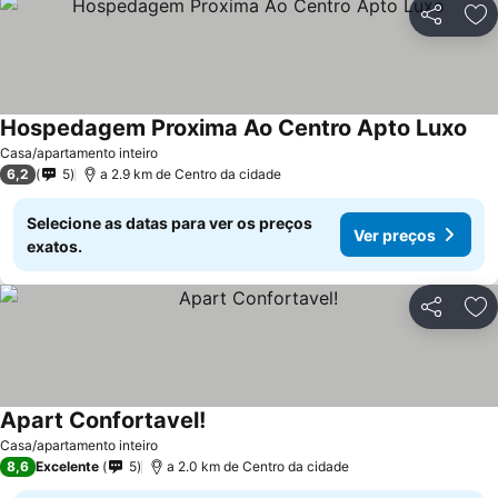
Partilhar
Ad
Hospedagem Proxima Ao Centro Apto Luxo
Casa/apartamento inteiro
6,2
5
a 2.9 km de Centro da cidade
Selecione as datas para ver os preços
Ver preços
exatos.
Partilhar
Ad
Apart Confortavel!
Casa/apartamento inteiro
8,6
Excelente
5
a 2.0 km de Centro da cidade