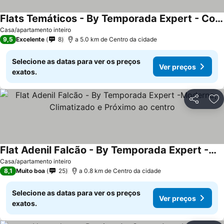
Flats Temáticos - By Temporada Expert - Conforto e Climatizado
Casa/apartamento inteiro
9,5
Excelente
8
a 5.0 km de Centro da cidade
Selecione as datas para ver os preços
Ver preços
exatos.
Partilhar
Ad
Flat Adenil Falcão - By Temporada Expert -Moderno, Climatizado e Próximo ao centro
Casa/apartamento inteiro
8,1
Muito boa
25
a 0.8 km de Centro da cidade
Selecione as datas para ver os preços
Ver preços
exatos.