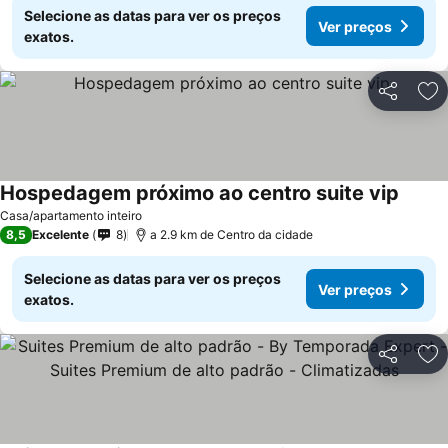
Selecione as datas para ver os preços
Ver preços
exatos.
Partilhar
Ad
Hospedagem próximo ao centro suite vip
Casa/apartamento inteiro
8,5
Excelente
8
a 2.9 km de Centro da cidade
Selecione as datas para ver os preços
Ver preços
exatos.
Partilhar
Ad