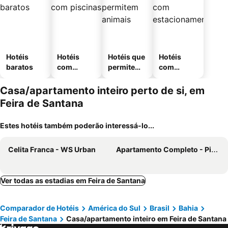
Hotéis
Hotéis
Hotéis que
Hotéis
baratos
com
permitem
com
piscinas
animais
estaciona
mento
Casa/apartamento inteiro perto de si, em
Feira de Santana
Estes hotéis também poderão interessá-lo...
Celita Franca - WS Urban
Apartamento Completo - Piscina, Pet Friendly, Academia No coração da Cidade
Ver todas as estadias em Feira de Santana
Comparador de Hotéis
América do Sul
Brasil
Bahia
Feira de Santana
Casa/apartamento inteiro em Feira de Santana