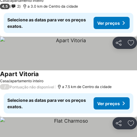
Casa/apartamento inteiro
4,5
2
a 3.0 km de Centro da cidade
Selecione as datas para ver os preços
Ver preços
exatos.
Partilhar
Ad
Apart Vitoria
Casa/apartamento inteiro
/
a 7.5 km de Centro da cidade
Pontuação não disponível
Selecione as datas para ver os preços
Ver preços
exatos.
Partilhar
Ad