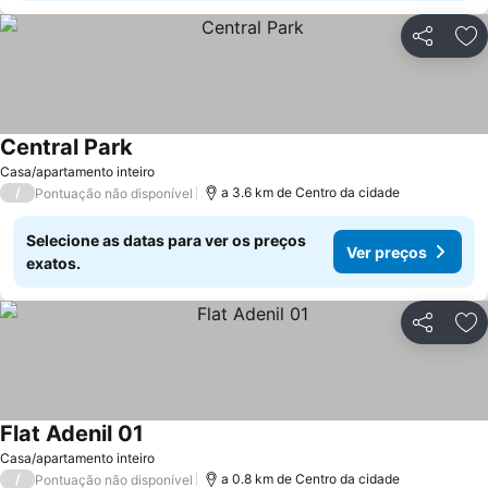
Partilhar
Ad
Central Park
Casa/apartamento inteiro
/
a 3.6 km de Centro da cidade
Pontuação não disponível
Selecione as datas para ver os preços
Ver preços
exatos.
Partilhar
Ad
Flat Adenil 01
Casa/apartamento inteiro
/
a 0.8 km de Centro da cidade
Pontuação não disponível