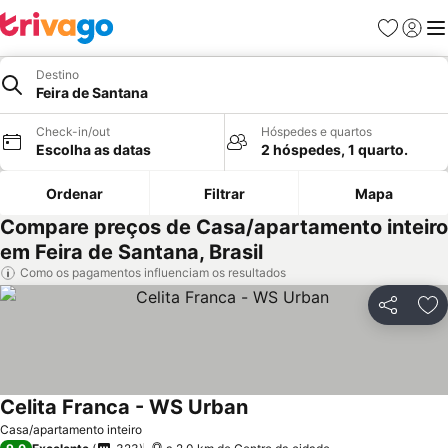
Favoritos
Iniciar
Me
Destino
Feira de Santana
Check-in/out
Hóspedes e quartos
Escolha as datas
2 hóspedes, 1 quarto.
Ordenar
Filtrar
Mapa
Compare preços de Casa/apartamento inteiro
em Feira de Santana, Brasil
Como os pagamentos influenciam os resultados
Partilhar
Ad
Celita Franca - WS Urban
Casa/apartamento inteiro