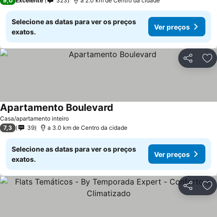
9,0
Excelente
323
a 2.0 km de Centro da cidade
Selecione as datas para ver os preços
Ver preços
exatos.
Partilhar
Ad
Apartamento Boulevard
Casa/apartamento inteiro
7,3
39
a 3.0 km de Centro da cidade
Selecione as datas para ver os preços
Ver preços
exatos.
Partilhar
Ad