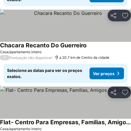
Partilhar
Ad
Chacara Recanto Do Guerreiro
Casa/apartamento inteiro
/
a 20.7 km de Centro da cidade
Pontuação não disponível
Selecione as datas para ver os preços
Ver preços
exatos.
Partilhar
Ad
Flat- Centro Para Empresas, Familias, Amigos Ou Casais
Casa/apartamento inteiro