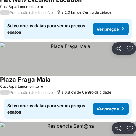
Casa/apartamento inteiro
/
a 2.0 km de Centro da cidade
Pontuação não disponível
Selecione as datas para ver os preços
Ver preços
exatos.
Partilhar
Ad
Plaza Fraga Maia
Casa/apartamento inteiro
/
a 6.8 km de Centro da cidade
Pontuação não disponível
Selecione as datas para ver os preços
Ver preços
exatos.
Partilhar
Ad