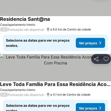
Residencia Sant@na
Casa/apartamento inteiro
/
a 6.0 km de Centro da cidade
Pontuação não disponível
Selecione as datas para ver os preços
Ver preços
exatos.
Partilhar
Ad
Leve Toda Família Para Essa Residência Aconchegante Com Piscina
Casa/apartamento inteiro
/
a 4.1 km de Centro da cidade
Pontuação não disponível
Selecione as datas para ver os preços
Ver preços
exatos.