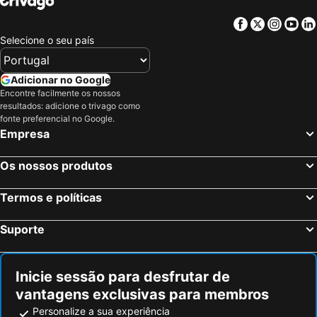
Facebook
Twitter
Insta
Yo
Selecione o seu país
Adicionar no Google
Encontre facilmente os nossos
resultados: adicione o trivago como
fonte preferencial no Google.
Empresa
Os nossos produtos
Termos e políticas
Suporte
Inicie sessão para desfrutar de
vantagens exclusivas para membros
Personalize a sua experiência