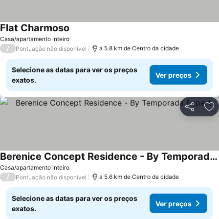
Flat Charmoso
Casa/apartamento inteiro
/
a 5.8 km de Centro da cidade
Pontuação não disponível
Selecione as datas para ver os preços
Ver preços
exatos.
Partilhar
Ad
Berenice Concept Residence - By Temporada Expert
Casa/apartamento inteiro
/
a 5.6 km de Centro da cidade
Pontuação não disponível
Selecione as datas para ver os preços
Ver preços
exatos.