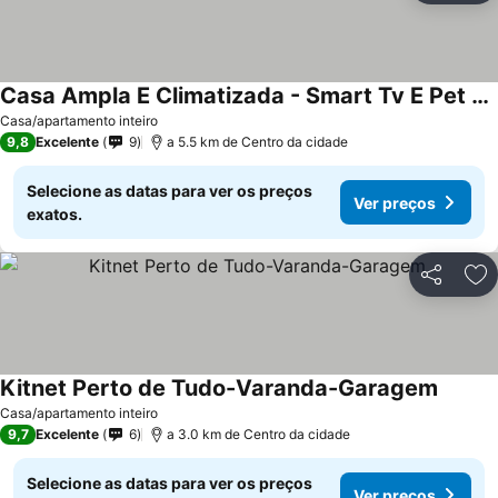
Casa Ampla E Climatizada - Smart Tv E Pet Friendly
Casa/apartamento inteiro
9,8
Excelente
9
a 5.5 km de Centro da cidade
Selecione as datas para ver os preços
Ver preços
exatos.
Partilhar
Ad
Kitnet Perto de Tudo-Varanda-Garagem
Casa/apartamento inteiro
9,7
Excelente
6
a 3.0 km de Centro da cidade
Selecione as datas para ver os preços
Ver preços