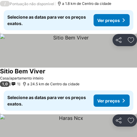
/
a 1.8 km de Centro da cidade
Pontuação não disponível
Selecione as datas para ver os preços
Ver preços
exatos.
Partilhar
Ad
Sitio Bem Viver
Casa/apartamento inteiro
1,0
1
a 24.5 km de Centro da cidade
Selecione as datas para ver os preços
Ver preços
exatos.
Partilhar
Ad