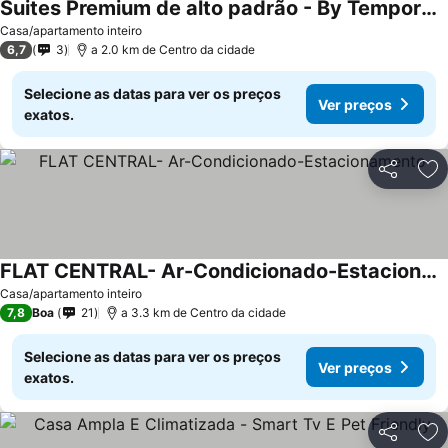
Suites Premium de alto padrão - By Temporada Expert - Suites Premium de alto padrão - Climatizadas
Casa/apartamento inteiro
6,7
3
a 2.0 km de Centro da cidade
Selecione as datas para ver os preços
Ver preços
exatos.
Partilhar
Ad
FLAT CENTRAL- Ar-Condicionado-Estacionamento
Casa/apartamento inteiro
7,8
Boa
21
a 3.3 km de Centro da cidade
Selecione as datas para ver os preços
Ver preços
exatos.
Partilhar
Ad