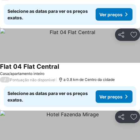
Selecione as datas para ver os preços
Ver preços
exatos.
Partilhar
Ad
Flat 04 Flat Central
Casa/apartamento inteiro
/
a 0.8 km de Centro da cidade
Pontuação não disponível
Selecione as datas para ver os preços
Ver preços
exatos.
Partilhar
Ad