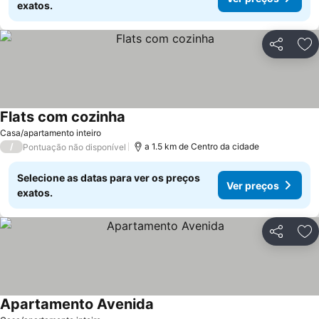
exatos.
Partilhar
Ad
Flats com cozinha
Casa/apartamento inteiro
/
a 1.5 km de Centro da cidade
Pontuação não disponível
Selecione as datas para ver os preços
Ver preços
exatos.
Partilhar
Ad
Apartamento Avenida