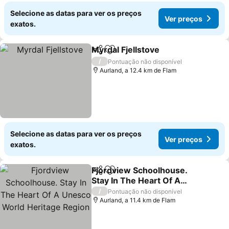
Selecione as datas para ver os preços
Ver preços
exatos.
Myrdal Fjellstove
Partilhar
Adicionar aos favoritos
/
Pontuação não disponível
Aurland, a 12.4 km de Flam
Selecione as datas para ver os preços
Ver preços
exatos.
Fjordview Schoolhouse.
Partilhar
Adicionar aos favoritos
Stay In The Heart Of A
Unesco World Heritage
/
Pontuação não disponível
Region
Aurland, a 11.4 km de Flam