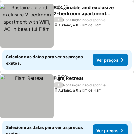
Sustainable and exclusive
Partilhar
Adicionar aos favoritos
2-bedroom apartment
with WiFi, AC in beautiful
/
Pontuação não disponível
Flåm
Aurland, a 0.2 km de Flam
Selecione as datas para ver os preços
Ver preços
exatos.
Flam Retreat
Partilhar
Adicionar aos favoritos
/
Pontuação não disponível
Aurland, a 0.2 km de Flam
Selecione as datas para ver os preços
Ver preços
exatos.