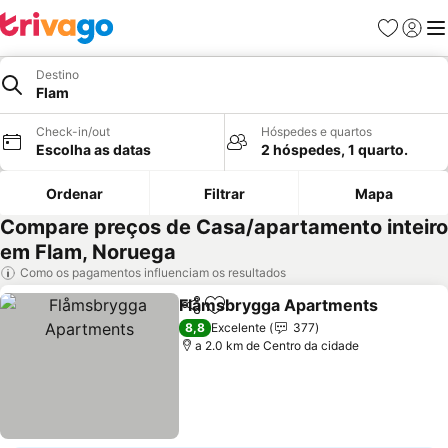
Favoritos
Iniciar
Me
Destino
Flam
Check-in/out
Hóspedes e quartos
Escolha as datas
2 hóspedes, 1 quarto.
Ordenar
Filtrar
Mapa
Compare preços de Casa/apartamento inteiro
em Flam, Noruega
Como os pagamentos influenciam os resultados
Flåmsbrygga Apartments
Partilhar
Adicionar aos favoritos
8,8
Excelente
377
a 2.0 km de Centro da cidade