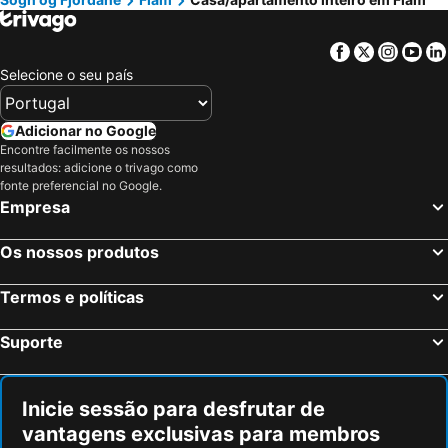
Facebook
Twitter
Insta
Yo
Selecione o seu país
Adicionar no Google
Encontre facilmente os nossos
resultados: adicione o trivago como
fonte preferencial no Google.
Empresa
Os nossos produtos
Termos e políticas
Suporte
Inicie sessão para desfrutar de
vantagens exclusivas para membros