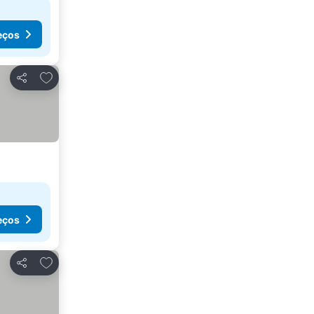
eços
Adicionar aos favoritos
Partilhar
eços
Adicionar aos favoritos
Partilhar