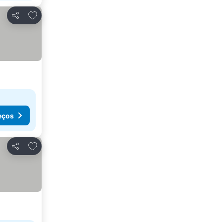
Adicionar aos favoritos
Partilhar
eços
Adicionar aos favoritos
Partilhar