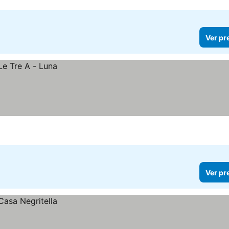
Ver pr
Ver pr