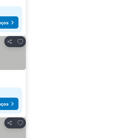
eços
Adicionar aos favoritos
Partilhar
eços
Adicionar aos favoritos
Partilhar