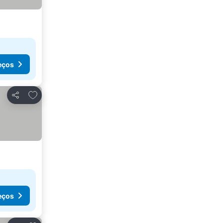
eços
Adicionar aos favoritos
Partilhar
eços