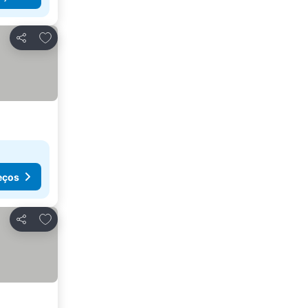
Adicionar aos favoritos
Partilhar
eços
Adicionar aos favoritos
Partilhar