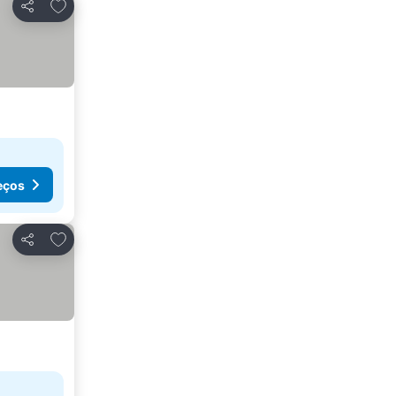
Adicionar aos favoritos
Partilhar
eços
Adicionar aos favoritos
Partilhar