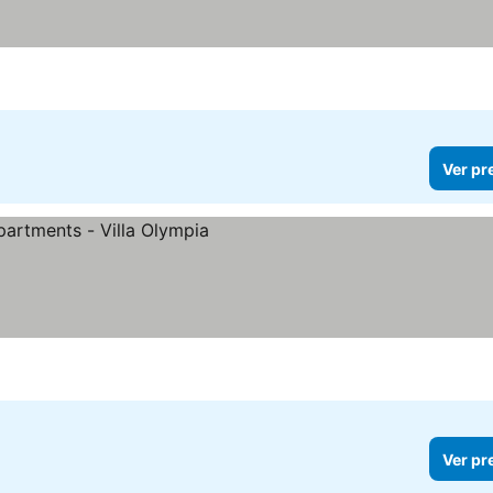
Ver pr
Ver pr