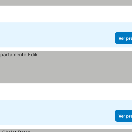
Ver pr
Ver pr