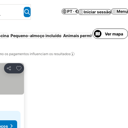
PT · €
Menu
Iniciar sessão
.
Ver mapa
scina
Pequeno-almoço incluído
Animais permitidos
Aparthotel
E
o os pagamentos influenciam os resultados
Adicionar aos favoritos
Partilhar
eços