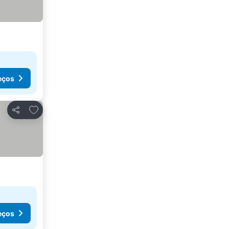
eços
Adicionar aos favoritos
Partilhar
eços