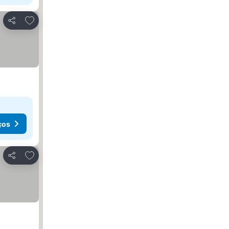
Adicionar aos favoritos
Partilhar
ços
Adicionar aos favoritos
Partilhar