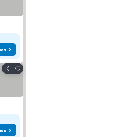
ços
Adicionar aos favoritos
Partilhar
ços