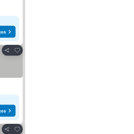
ços
Adicionar aos favoritos
Partilhar
ços
Adicionar aos favoritos
Partilhar