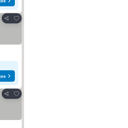
ços
Adicionar aos favoritos
Partilhar
ços
Adicionar aos favoritos
Partilhar