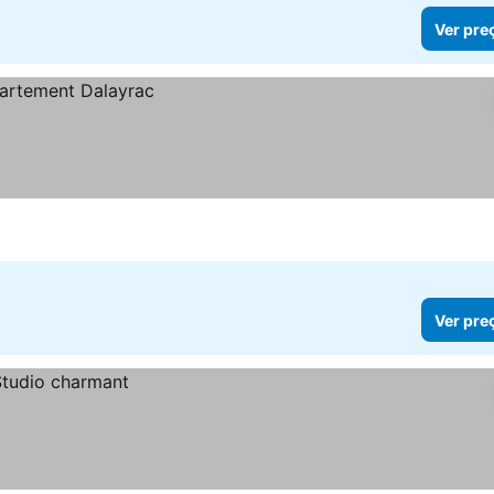
Ver pre
Ver pre