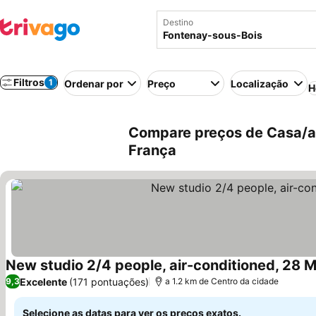
Destino
Filtros
1
Ordenar por
Preço
Localização
H
Compare preços de Casa/ap
França
New studio 2/4 people, air-conditioned, 28 M
Excelente
(171 pontuações)
9,3
a 1.2 km de Centro da cidade
Selecione as datas para ver os preços exatos.