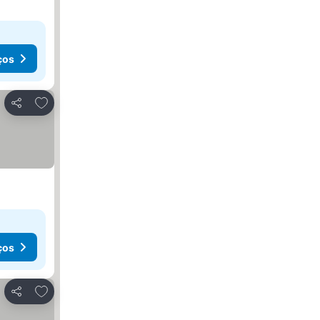
ços
Adicionar aos favoritos
Partilhar
ços
Adicionar aos favoritos
Partilhar