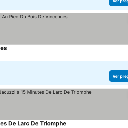
Ver pre
nes
Ver preços
Ver pre
tes De Larc De Triomphe
Ver preços