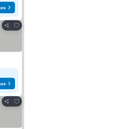
ços
Adicionar aos favoritos
Partilhar
ços
Adicionar aos favoritos
Partilhar