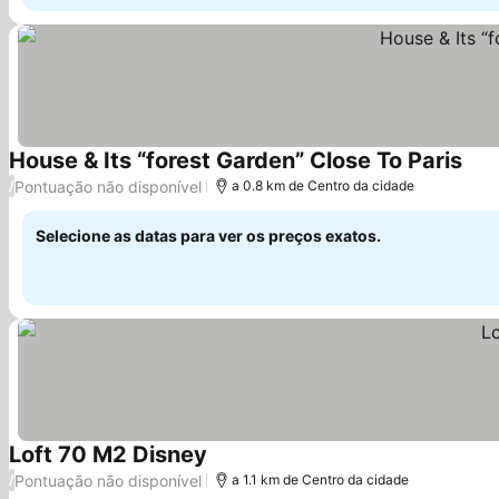
House & Its “forest Garden” Close To Paris
Ver 
Pontuação não disponível
/
a 0.8 km de Centro da cidade
Selecione as datas para ver os preços exatos.
Loft 70 M2 Disney
Ver preços
Pontuação não disponível
/
a 1.1 km de Centro da cidade