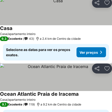
Partilhar
Ad
Casa
Ver preços
Casa/apartamento inteiro
9,3
Excelente
43
a 2.4 km de Centro da cidade
Selecione as datas para ver os preços
Ver preços
exatos.
Partilhar
Ad
Ocean Atlantic Praia de Iracema
Ver preços
Casa/apartamento inteiro
9,1
Excelente
119
a 9.2 km de Centro da cidade