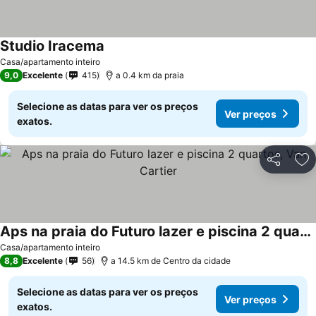
Studio Iracema
Ver preços
Casa/apartamento inteiro
9,0
Excelente
415
a 0.4 km da praia
Selecione as datas para ver os preços
Ver preços
exatos.
Partilhar
Ad
Aps na praia do Futuro lazer e piscina 2 quartos, Van Cartier
Ver preços
Casa/apartamento inteiro
8,8
Excelente
56
a 14.5 km de Centro da cidade
Selecione as datas para ver os preços
Ver preços
exatos.