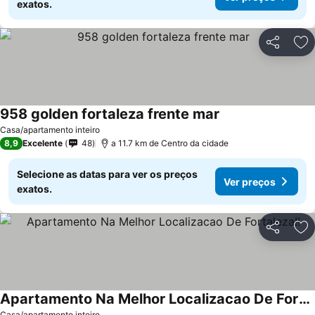
exatos.
Partilhar
Ad
958 golden fortaleza frente mar
Ver preços
Casa/apartamento inteiro
8,9
Excelente
48
a 11.7 km de Centro da cidade
Selecione as datas para ver os preços
Ver preços
exatos.
Partilhar
Ad
Apartamento Na Melhor Localizacao De Fortaleza!!
Casa/apartamento inteiro