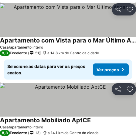
Partilhar
Ad
Apartamento com Vista para o Mar Último Andar
Ver preços
Casa/apartamento inteiro
9,3
Excelente
51
a 14.8 km de Centro da cidade
Selecione as datas para ver os preços
Ver preços
exatos.
Partilhar
Ad
Apartamento Mobiliado AptCE
Ver preços
Casa/apartamento inteiro
8,8
Excelente
13
a 14.1 km de Centro da cidade