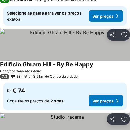
8,4
Muito boa
131
a 10.1 km de Centro da cidade
Selecione as datas para ver os preços
Ver preços
exatos.
Partilhar
Ad
Edificio Ghram Hill - By Be Happy
Ver preços
Casa/apartamento inteiro
7,3
23
a 13.9 km de Centro da cidade
€ 74
De
Consulte os preços de
2 sites
Ver preços
Partilhar
Ad