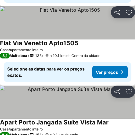
Partilhar
Ad
Flat Via Venetto Apto1505
Ver preços
Casa/apartamento inteiro
8,1
Muito boa
135
a 10.1 km de Centro da cidade
Selecione as datas para ver os preços
Ver preços
exatos.
Partilhar
Ad
Apart Porto Jangada Suíte Vista Mar
Ver preços
Casa/apartamento inteiro
8,4
Muito boa
154
a 0.1 km da praia