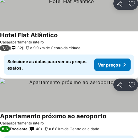
Partilhar
Ad
Hotel Flat Atlântico
Ver preços
Casa/apartamento inteiro
7,3
32
a 9.9 km de Centro da cidade
Selecione as datas para ver os preços
Ver preços
exatos.
Partilhar
Ad
Apartamento próximo ao aeroporto
Ver preços
Casa/apartamento inteiro
8,6
Excelente
40
a 6.8 km de Centro da cidade