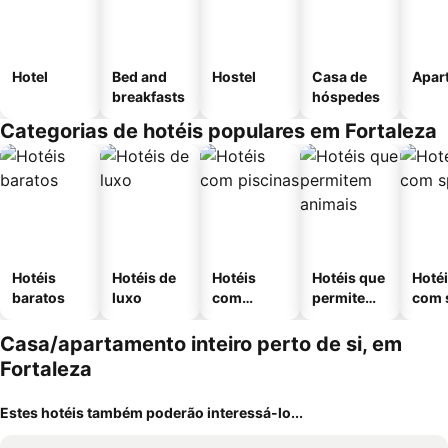
Hotel
Bed and
Hostel
Casa de
Apar
breakfasts
hóspedes
Categorias de hotéis populares em Fortaleza
Hotéis
Hotéis de
Hotéis
Hotéis que
Hoté
baratos
luxo
com
permitem
com 
piscinas
animais
Casa/apartamento inteiro perto de si, em
Fortaleza
Estes hotéis também poderão interessá-lo...