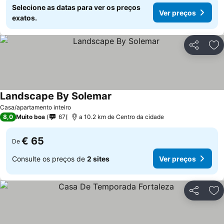
Selecione as datas para ver os preços
Ver preços
exatos.
Partilhar
Ad
Landscape By Solemar
Ver preços
Casa/apartamento inteiro
8,0
Muito boa
67
a 10.2 km de Centro da cidade
€ 65
De
Consulte os preços de
2 sites
Ver preços
Partilhar
Ad