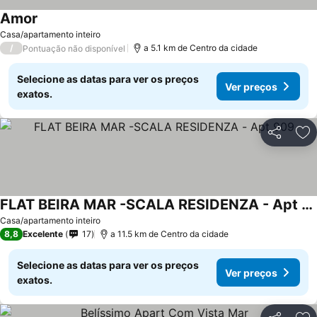
Amor
Ver preços
Casa/apartamento inteiro
/
a 5.1 km de Centro da cidade
Pontuação não disponível
Selecione as datas para ver os preços
Ver preços
exatos.
Partilhar
Ad
FLAT BEIRA MAR -SCALA RESIDENZA - Apt 909
Ver preços
Casa/apartamento inteiro
8,8
Excelente
17
a 11.5 km de Centro da cidade
Selecione as datas para ver os preços
Ver preços
exatos.