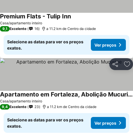
Premium Flats - Tulip Inn
Ver preços
Casa/apartamento inteiro
9,1
Excelente
16
a 11.2 km de Centro da cidade
Selecione as datas para ver os preços
Ver preços
exatos.
Partilhar
Ad
Apartamento em Fortaleza, Abolição Mucuripe
Ver preços
Casa/apartamento inteiro
9,4
Excelente
23
a 11.2 km de Centro da cidade
Selecione as datas para ver os preços
Ver preços
exatos.