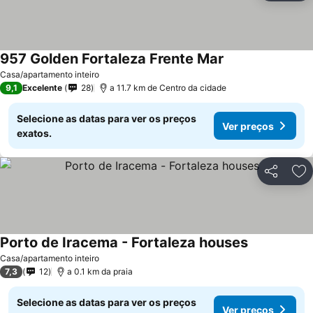
957 Golden Fortaleza Frente Mar
Ver preços
Casa/apartamento inteiro
9,1
Excelente
28
a 11.7 km de Centro da cidade
Selecione as datas para ver os preços
Ver preços
exatos.
Partilhar
Ad
Porto de Iracema - Fortaleza houses
Ver preços
Casa/apartamento inteiro
7,3
12
a 0.1 km da praia
Selecione as datas para ver os preços
Ver preços