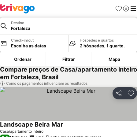
Favoritos
Iniciar
Me
Destino
Fortaleza
Check-in/out
Hóspedes e quartos
Escolha as datas
2 hóspedes, 1 quarto.
Ordenar
Filtrar
Mapa
Compare preços de Casa/apartamento inteiro
em Fortaleza, Brasil
Como os pagamentos influenciam os resultados
Partilhar
Ad
Landscape Beira Mar
Ver preços
Casa/apartamento inteiro