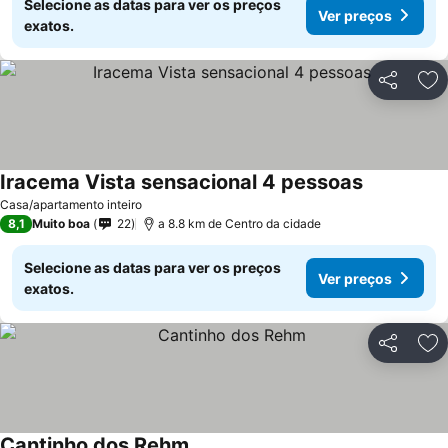
Selecione as datas para ver os preços
Ver preços
exatos.
Partilhar
Ad
Iracema Vista sensacional 4 pessoas
Ver preços
Casa/apartamento inteiro
8,1
Muito boa
22
a 8.8 km de Centro da cidade
Selecione as datas para ver os preços
Ver preços
exatos.
Partilhar
Ad
Cantinho dos Rehm