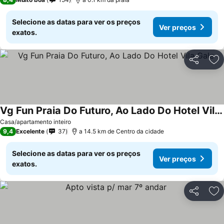
Selecione as datas para ver os preços
Ver preços
exatos.
Partilhar
Ad
Vg Fun Praia Do Futuro, Ao Lado Do Hotel Vila Gale
Ver preços
Casa/apartamento inteiro
9,4
Excelente
37
a 14.5 km de Centro da cidade
Selecione as datas para ver os preços
Ver preços
exatos.
Partilhar
Ad