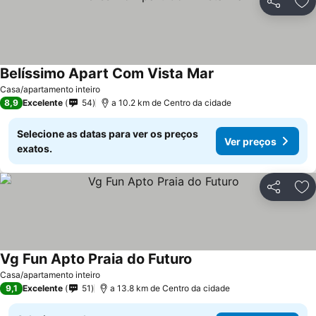
Partilhar
Ad
Belíssimo Apart Com Vista Mar
Ver preços
Casa/apartamento inteiro
8,9
Excelente
54
a 10.2 km de Centro da cidade
Selecione as datas para ver os preços
Ver preços
exatos.
Partilhar
Ad
Vg Fun Apto Praia do Futuro
Ver preços
Casa/apartamento inteiro
9,1
Excelente
51
a 13.8 km de Centro da cidade