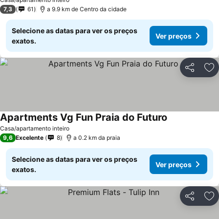
Ver preços
7,3
61
a 9.9 km de Centro da cidade
Selecione as datas para ver os preços
Ver preços
exatos.
Partilhar
Ad
Apartments Vg Fun Praia do Futuro
Ver preços
Casa/apartamento inteiro
9,6
Excelente
8
a 0.2 km da praia
Selecione as datas para ver os preços
Ver preços
exatos.
Partilhar
Ad