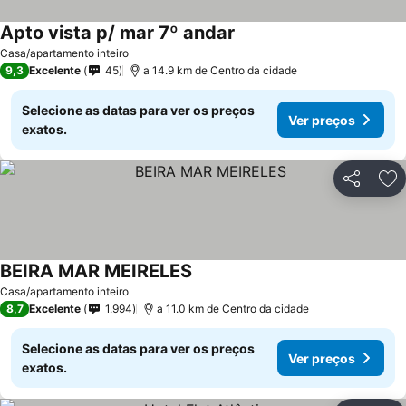
Apto vista p/ mar 7º andar
Ver preços
Casa/apartamento inteiro
9,3
Excelente
45
a 14.9 km de Centro da cidade
Selecione as datas para ver os preços
Ver preços
exatos.
Partilhar
Ad
BEIRA MAR MEIRELES
Ver preços
Casa/apartamento inteiro
8,7
Excelente
1.994
a 11.0 km de Centro da cidade
Selecione as datas para ver os preços
Ver preços
exatos.