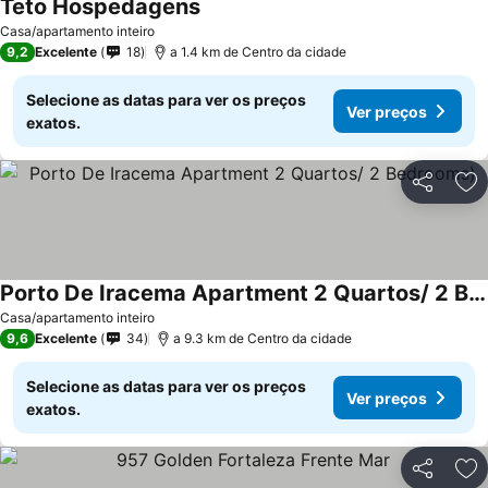
Teto Hospedagens
Ver preços
Casa/apartamento inteiro
9,2
Excelente
18
a 1.4 km de Centro da cidade
Selecione as datas para ver os preços
Ver preços
exatos.
Partilhar
Ad
Porto De Iracema Apartment 2 Quartos/ 2 Bedrooms)
Ver preços
Casa/apartamento inteiro
9,6
Excelente
34
a 9.3 km de Centro da cidade
Selecione as datas para ver os preços
Ver preços
exatos.
Partilhar
Ad