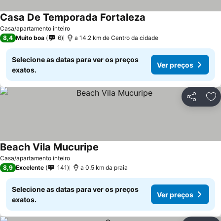
Casa De Temporada Fortaleza
Ver preços
Casa/apartamento inteiro
8,4
Muito boa
6
a 14.2 km de Centro da cidade
Selecione as datas para ver os preços
Ver preços
exatos.
Partilhar
Ad
Beach Vila Mucuripe
Ver preços
Casa/apartamento inteiro
8,9
Excelente
141
a 0.5 km da praia
Selecione as datas para ver os preços
Ver preços
exatos.