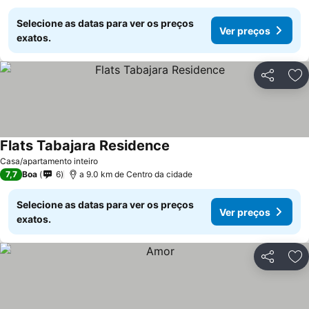
Selecione as datas para ver os preços
Ver preços
exatos.
Partilhar
Ad
Flats Tabajara Residence
Ver preços
Casa/apartamento inteiro
7,7
Boa
6
a 9.0 km de Centro da cidade
Selecione as datas para ver os preços
Ver preços
exatos.
Partilhar
Ad