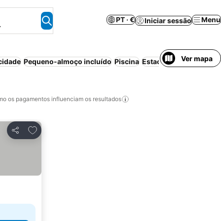
PT · €
Menu
Iniciar sessão
.
Ver mapa
cidade
Pequeno-almoço incluído
Piscina
Estacionamento
o os pagamentos influenciam os resultados
Adicionar aos favoritos
Partilhar