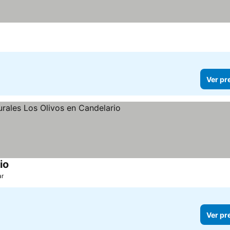
Ver pr
io
ar
Ver pr