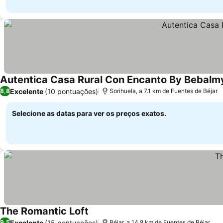
Autentica Casa Rural Con Encanto By Bebalm
Excelente
(10 pontuações)
8,8
Sorihuela, a 7.1 km de Fuentes de Béjar
Selecione as datas para ver os preços exatos.
The Romantic Loft
Excelente
(15 pontuações)
9,5
Béjar, a 14.8 km de Fuentes de Béjar