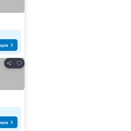
eços
Adicionar aos favoritos
Partilhar
eços