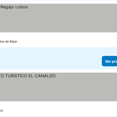
tes de Béjar
Ver pr
jar