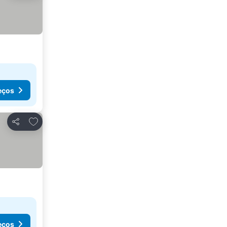
eços
Adicionar aos favoritos
Partilhar
eços