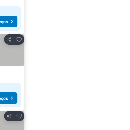
eços
Adicionar aos favoritos
Partilhar
eços
Adicionar aos favoritos
Partilhar