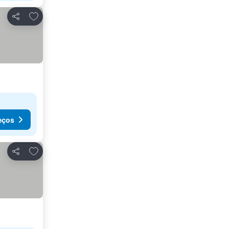
Adicionar aos favoritos
Partilhar
eços
Adicionar aos favoritos
Partilhar