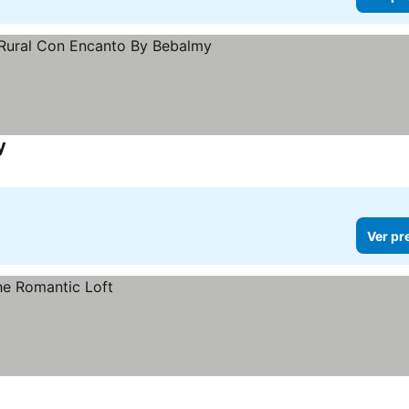
y
Ver pr