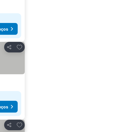
eços
Adicionar aos favoritos
Partilhar
eços
Adicionar aos favoritos
Partilhar