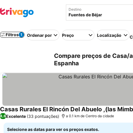
Destino
Filtros
1
Ordenar por
Preço
Localização
C
Compare preços de Casa/ap
Espanha
Casas Rurales El Rincón Del Abuelo ,(las Mimb
Excelente
(33 pontuações)
8,6
a 0.1 km de Centro da cidade
Selecione as datas para ver os preços exatos.