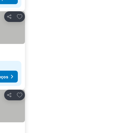
Adicionar aos favoritos
Partilhar
eços
Adicionar aos favoritos
Partilhar