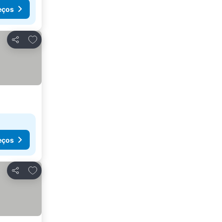
eços
Adicionar aos favoritos
Partilhar
eços
Adicionar aos favoritos
Partilhar