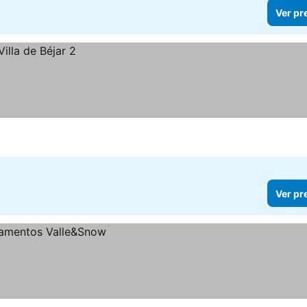
Ver pr
Ver pr