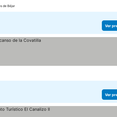
es de Béjar
Ver pr
Ver pr