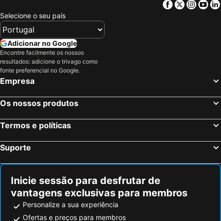
Facebook
Twitter
Insta
Yo
Selecione o seu país
Adicionar no Google
Encontre facilmente os nossos
resultados: adicione o trivago como
fonte preferencial no Google.
Empresa
Os nossos produtos
Termos e políticas
Suporte
Inicie sessão para desfrutar de
vantagens exclusivas para membros
Personalize a sua experiência
Ofertas e preços para membros