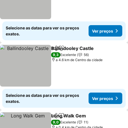
Selecione as datas para ver os preços
Ver preços
exatos.
Ballindooley Castle
Partilhar
Adicionar aos favoritos
Ver pr
9,3
Excelente
56
a 4.6 km de Centro da cidade
Selecione as datas para ver os preços
Ver preços
exatos.
Long Walk Gem
Partilhar
Adicionar aos favoritos
Ver preços
9,0
Excelente
11
a 0.4 km de Centro da cidade