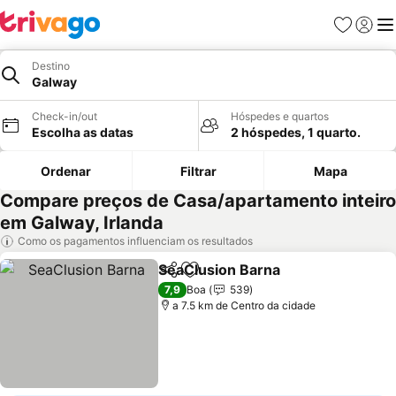
Favoritos
Iniciar
Me
Destino
Galway
Check-in/out
Hóspedes e quartos
Escolha as datas
2 hóspedes, 1 quarto.
Ordenar
Filtrar
Mapa
Compare preços de Casa/apartamento inteiro
em Galway, Irlanda
Como os pagamentos influenciam os resultados
SeaClusion Barna
Partilhar
Adicionar aos favoritos
Ver preç
7,9
Boa
539
a 7.5 km de Centro da cidade