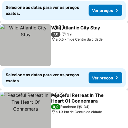
Selecione as datas para ver os preços
Ver preços
exatos.
Wild Atlantic City Stay
Partilhar
Adicionar aos favoritos
Ver 
7,0
39
a 0.5 km de Centro da cidade
Selecione as datas para ver os preços
Ver preços
exatos.
Peaceful Retreat In The
Partilhar
Adicionar aos favoritos
Heart Of Connemara
Ver preços
9,9
Excelente
34
a 1.3 km de Centro da cidade