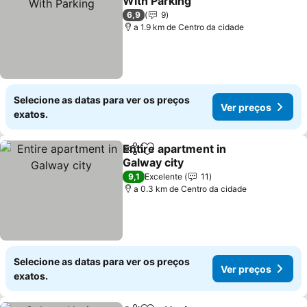
With Parking
Ver preços
6,9
9
a 1.9 km de Centro da cidade
Selecione as datas para ver os preços
Ver preços
exatos.
Entire apartment in
Partilhar
Adicionar aos favoritos
Galway city
Ver preços
9,1
Excelente
11
a 0.3 km de Centro da cidade
Selecione as datas para ver os preços
Ver preços
exatos.