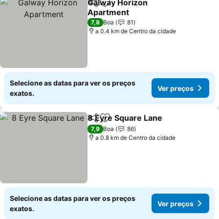
Galway Horizon
Partilhar
Adicionar aos favoritos
Apartment
Ver preços
7,8
Boa
81
a 0.4 km de Centro da cidade
Selecione as datas para ver os preços
Ver preços
exatos.
8 Eyre Square Lane
Partilhar
Adicionar aos favoritos
Ver pr
7,9
Boa
86
a 0.8 km de Centro da cidade
Selecione as datas para ver os preços
Ver preços
exatos.