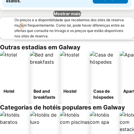
exatos.
Mostrar mais
Os preços e a disponibilidade que recebemos dos sites de reserva
mudam frequentemente. Como tal, pode haver diferenças entre as
ofertas que consulta no trivago e os preços que estão disponíveis
nos sites de reserva.
Outras estadias em Galway
Hotel
Bed and
Hostel
Casa de
Apar
breakfasts
hóspedes
Categorias de hotéis populares em Galway