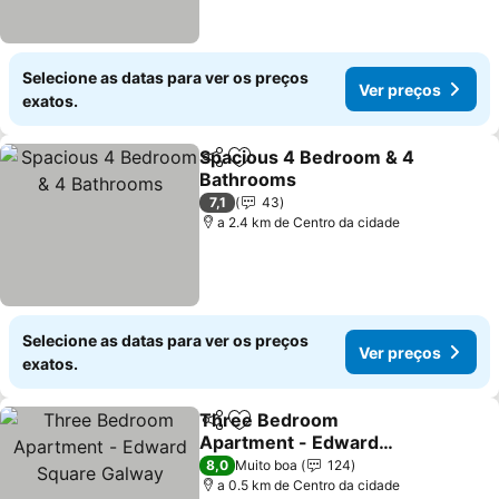
Selecione as datas para ver os preços
Ver preços
exatos.
Spacious 4 Bedroom & 4
Partilhar
Adicionar aos favoritos
Bathrooms
Ver preços
7,1
43
a 2.4 km de Centro da cidade
Selecione as datas para ver os preços
Ver preços
exatos.
Three Bedroom
Partilhar
Adicionar aos favoritos
Apartment - Edward
Square Galway
Ver preços
8,0
Muito boa
124
a 0.5 km de Centro da cidade