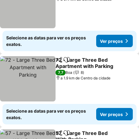
Selecione as datas para ver os preços
Ver preços
exatos.
72 - Large Three Bed
Partilhar
Adicionar aos favoritos
Apartment with Parking
Ver preços
7,7
Boa
8
a 1.9 km de Centro da cidade
Selecione as datas para ver os preços
Ver preços
exatos.
57 - Large Three Bed
Partilhar
Adicionar aos favoritos