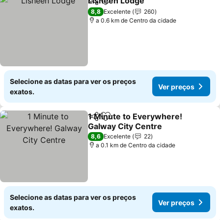
Lisheen Lodge
Partilhar
Adicionar aos favoritos
Ver preços
8,8
Excelente
260
a 0.6 km de Centro da cidade
Selecione as datas para ver os preços
Ver preços
exatos.
1 Minute to Everywhere!
Partilhar
Adicionar aos favoritos
Galway City Centre
Ver preços
8,6
Excelente
22
a 0.1 km de Centro da cidade
Selecione as datas para ver os preços
Ver preços
exatos.