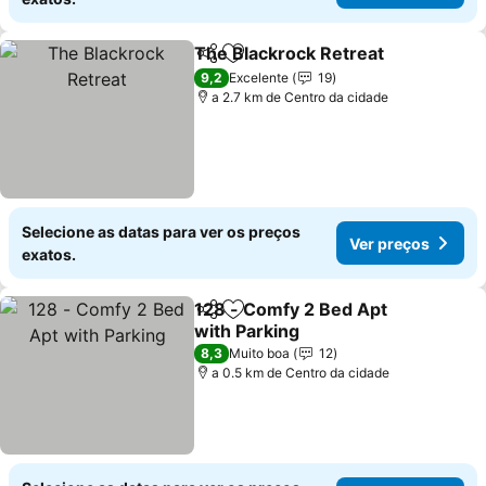
The Blackrock Retreat
Partilhar
Adicionar aos favoritos
Ver
9,2
Excelente
19
a 2.7 km de Centro da cidade
Selecione as datas para ver os preços
Ver preços
exatos.
128 - Comfy 2 Bed Apt
Partilhar
Adicionar aos favoritos
with Parking
Ver preços
8,3
Muito boa
12
a 0.5 km de Centro da cidade