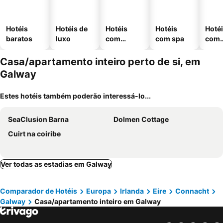
Hotéis
Hotéis de
Hotéis
Hotéis
Hoté
baratos
luxo
com
com spa
com
piscinas
esta
ment
Casa/apartamento inteiro perto de si, em
Galway
Estes hotéis também poderão interessá-lo...
SeaClusion Barna
Dolmen Cottage
Cuirt na coiribe
Ver todas as estadias em Galway
Comparador de Hotéis
Europa
Irlanda
Eire
Connacht
Galway
Casa/apartamento inteiro em Galway