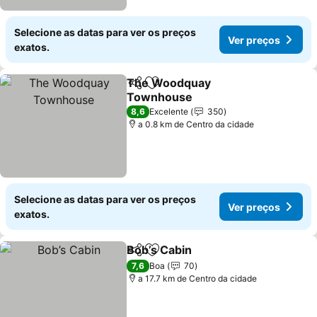
Selecione as datas para ver os preços
Ver preços
exatos.
The Woodquay
Partilhar
Adicionar aos favoritos
Townhouse
Ver preços
8,6
Excelente
350
a 0.8 km de Centro da cidade
Selecione as datas para ver os preços
Ver preços
exatos.
Bob’s Cabin
Partilhar
Adicionar aos favoritos
Ver preços
7,6
Boa
70
a 17.7 km de Centro da cidade