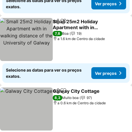
Selecione as datas para ver os preços
Ver preços
exatos.
Small 25m2 Holiday
Partilhar
Adicionar aos favoritos
Apartment with in
walking distance of the
Ver preços
7,8
Boa
19
University of Galway
a 1.6 km de Centro da cidade
Selecione as datas para ver os preços
Ver preços
exatos.
Galway City Cottage
Partilhar
Adicionar aos favoritos
Ver p
8,3
Muito boa
97
a 0.6 km de Centro da cidade