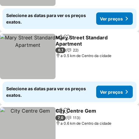
Selecione as datas para ver os preços
Ver preços
exatos.
Mary Street Standard
Partilhar
Adicionar aos favoritos
Apartment
Ver preços
6,1
22
a 0.5 km de Centro da cidade
Selecione as datas para ver os preços
Ver preços
exatos.
City Centre Gem
Partilhar
Adicionar aos favoritos
Ver preço
7,0
113
a 0.6 km de Centro da cidade