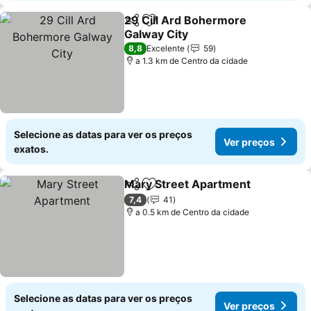
29 Cill Ard Bohermore
Partilhar
Adicionar aos favoritos
Galway City
Ver preços
8,8
Excelente
59
a 1.3 km de Centro da cidade
Selecione as datas para ver os preços
Ver preços
exatos.
Mary Street Apartment
Partilhar
Adicionar aos favoritos
Ve
7,4
41
a 0.5 km de Centro da cidade
Selecione as datas para ver os preços
Ver preços