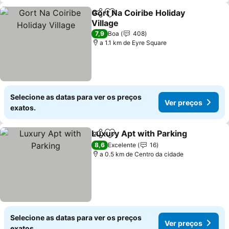
Gort Na Coiribe Holiday
Partilhar
Adicionar aos favoritos
Village
Ver preços
7,9
Boa
408
a 1.1 km de Eyre Square
Selecione as datas para ver os preços
Ver preços
exatos.
Luxury Apt with Parking
Partilhar
Adicionar aos favoritos
Ve
8,6
Excelente
16
a 0.5 km de Centro da cidade
Selecione as datas para ver os preços
Ver preços
exatos.