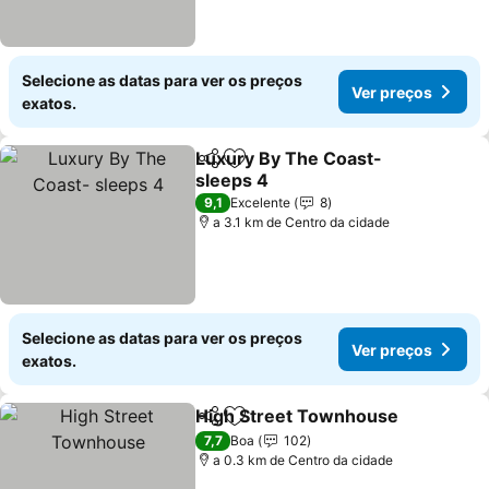
Selecione as datas para ver os preços
Ver preços
exatos.
Luxury By The Coast-
Partilhar
Adicionar aos favoritos
sleeps 4
Ver preços
9,1
Excelente
8
a 3.1 km de Centro da cidade
Selecione as datas para ver os preços
Ver preços
exatos.
High Street Townhouse
Partilhar
Adicionar aos favoritos
Ve
7,7
Boa
102
a 0.3 km de Centro da cidade