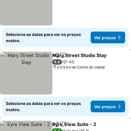
Selecione as datas para ver os preços
Ver preços
exatos.
Mary Street Studio Stay
Partilhar
Adicionar aos favoritos
Ve
6,6
42
a 0.5 km de Centro da cidade
Selecione as datas para ver os preços
Ver preços
exatos.
Eyre View Suite - 2
Partilhar
Adicionar aos favoritos
Ver pr
8,3
Muito boa
6