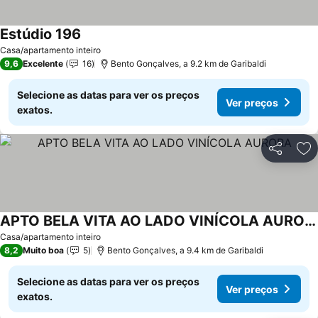
Estúdio 196
Casa/apartamento inteiro
9,6
Excelente
16
Bento Gonçalves, a 9.2 km de Garibaldi
Selecione as datas para ver os preços
Ver preços
exatos.
Partilhar
Ad
APTO BELA VITA AO LADO VINÍCOLA AURORA
Casa/apartamento inteiro
8,2
Muito boa
5
Bento Gonçalves, a 9.4 km de Garibaldi
Selecione as datas para ver os preços
Ver preços
exatos.