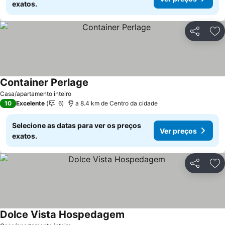
exatos.
Partilhar
Ad
Container Perlage
Casa/apartamento inteiro
10
Excelente
6
a 8.4 km de Centro da cidade
Selecione as datas para ver os preços
Ver preços
exatos.
Partilhar
Ad
Dolce Vista Hospedagem