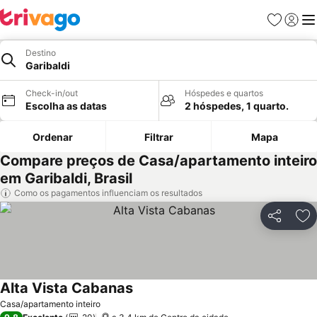
Favoritos
Iniciar
Me
Destino
Garibaldi
Check-in/out
Hóspedes e quartos
Escolha as datas
2 hóspedes, 1 quarto.
Ordenar
Filtrar
Mapa
Compare preços de Casa/apartamento inteiro
em Garibaldi, Brasil
Como os pagamentos influenciam os resultados
Partilhar
Ad
Alta Vista Cabanas
Casa/apartamento inteiro