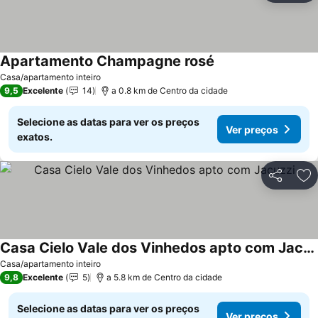
Apartamento Champagne rosé
Casa/apartamento inteiro
9,5
Excelente
14
a 0.8 km de Centro da cidade
Selecione as datas para ver os preços
Ver preços
exatos.
Partilhar
Ad
Casa Cielo Vale dos Vinhedos apto com Jacuzzi
Casa/apartamento inteiro
9,8
Excelente
5
a 5.8 km de Centro da cidade
Selecione as datas para ver os preços
Ver preços