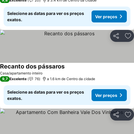
9,8
Excelente
20
a 3.4 km de Centro da cidade
Selecione as datas para ver os preços
Ver preços
exatos.
Partilhar
Ad
Recanto dos pássaros
Casa/apartamento inteiro
9,7
Excelente
76
a 1.6 km de Centro da cidade
Selecione as datas para ver os preços
Ver preços
exatos.
Partilhar
Ad