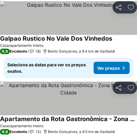
Partilhar
Ad
Galpao Rustico No Vale Dos Vinhedos
Casa/apartamento inteiro
9,8
Excelente
18
Bento Gonçalves, a 9.4 km de Garibaldi
Selecione as datas para ver os preços
Ver preços
exatos.
Partilhar
Ad
Apartamento da Rota Gastronômica - Zona Nobre da Cidade
Casa/apartamento inteiro
9,8
Excelente
13
Bento Gonçalves, a 9.5 km de Garibaldi