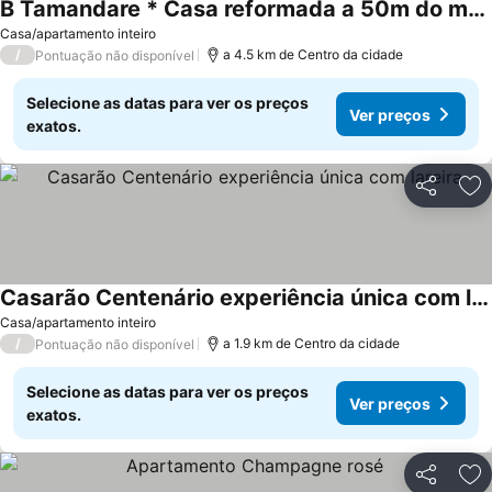
B Tamandare * Casa reformada a 50m do melhor mar de Tamandare
Casa/apartamento inteiro
/
a 4.5 km de Centro da cidade
Pontuação não disponível
Selecione as datas para ver os preços
Ver preços
exatos.
Partilhar
Ad
Casarão Centenário experiência única com lareira
Casa/apartamento inteiro
/
a 1.9 km de Centro da cidade
Pontuação não disponível
Selecione as datas para ver os preços
Ver preços
exatos.
Partilhar
Ad