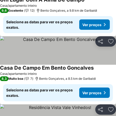
Casa/apartamento inteiro
9,6
Excelente
12
Bento Gonçalves, a 9.8 km de Garibaldi
Selecione as datas para ver os preços
Ver preços
exatos.
Partilhar
Ad
Casa De Campo Em Bento Goncalves
Casa/apartamento inteiro
8,3
Muito boa
7
Bento Gonçalves, a 8.5 km de Garibaldi
Selecione as datas para ver os preços
Ver preços
exatos.
Partilhar
Ad