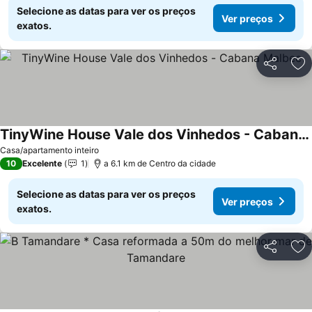
Selecione as datas para ver os preços
Ver preços
exatos.
Partilhar
Ad
TinyWine House Vale dos Vinhedos - Cabana Malbec
Casa/apartamento inteiro
10
Excelente
1
a 6.1 km de Centro da cidade
Selecione as datas para ver os preços
Ver preços
exatos.
Partilhar
Ad