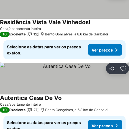
Residência Vista Vale Vinhedos!
Casa/apartamento inteiro
10
Excelente
12
Bento Gonçalves, a 8.6 km de Garibaldi
Selecione as datas para ver os preços
Ver preços
exatos.
Partilhar
Ad
Autentica Casa De Vo
Casa/apartamento inteiro
10
Excelente
27
Bento Gonçalves, a 6.8 km de Garibaldi
Selecione as datas para ver os preços
Ver preços
exatos.