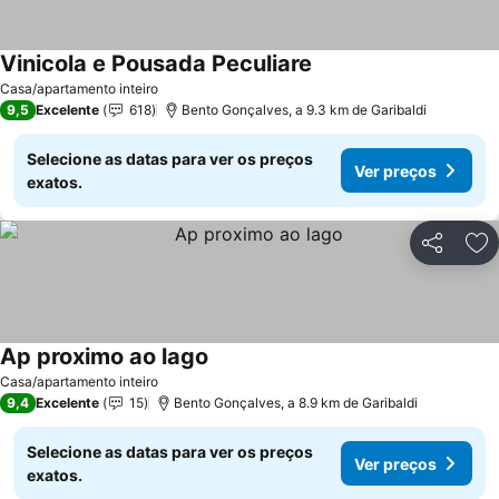
Vinicola e Pousada Peculiare
Casa/apartamento inteiro
9,5
Excelente
618
Bento Gonçalves, a 9.3 km de Garibaldi
Selecione as datas para ver os preços
Ver preços
exatos.
Partilhar
Ad
Ap proximo ao lago
Casa/apartamento inteiro
9,4
Excelente
15
Bento Gonçalves, a 8.9 km de Garibaldi
Selecione as datas para ver os preços
Ver preços
exatos.