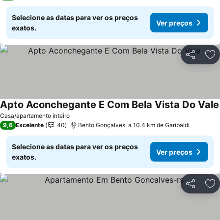
Selecione as datas para ver os preços
Ver preços
exatos.
Partilhar
Ad
Apto Aconchegante E Com Bela Vista Do Vale
Casa/apartamento inteiro
9,6
Excelente
40
Bento Gonçalves, a 10.4 km de Garibaldi
Selecione as datas para ver os preços
Ver preços
exatos.
Partilhar
Ad