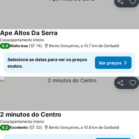
Partilhar
Ad
Ape Altos Da Serra
Casa/apartamento inteiro
8,4
Muito boa
74
Bento Gonçalves, a 10.7 km de Garibaldi
Selecione as datas para ver os preços
Ver preços
exatos.
Partilhar
Ad
2 minutos do Centro
Casa/apartamento inteiro
9,2
Excelente
32
Bento Gonçalves, a 10.8 km de Garibaldi