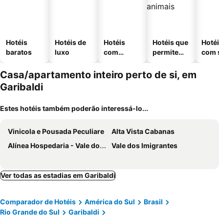
Hotéis
Hotéis de
Hotéis
Hotéis que
Hoté
baratos
luxo
com
permitem
com 
piscinas
animais
Casa/apartamento inteiro perto de si, em
Garibaldi
Estes hotéis também poderão interessá-lo...
Vinicola e Pousada Peculiare
Alta Vista Cabanas
Alínea Hospedaria - Vale dos Vinhedos
Vale dos Imigrantes
Ver todas as estadias em Garibaldi
Comparador de Hotéis
América do Sul
Brasil
Rio Grande do Sul
Garibaldi