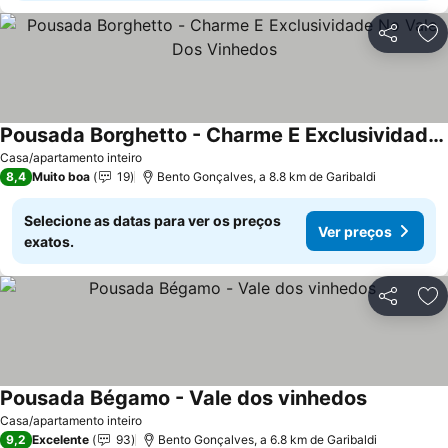
Partilhar
Ad
Pousada Borghetto - Charme E Exclusividade No Vale Dos Vinhedos
Casa/apartamento inteiro
8,4
Muito boa
19
Bento Gonçalves, a 8.8 km de Garibaldi
Selecione as datas para ver os preços
Ver preços
exatos.
Partilhar
Ad
Pousada Bégamo - Vale dos vinhedos
Casa/apartamento inteiro
9,2
Excelente
93
Bento Gonçalves, a 6.8 km de Garibaldi