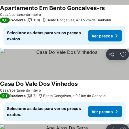
Apartamento Em Bento Goncalves-rs
Casa/apartamento inteiro
9,6
Excelente
119
Bento Gonçalves, a 11.5 km de Garibaldi
Selecione as datas para ver os preços
Ver preços
exatos.
Partilhar
Ad
Casa Do Vale Dos Vinhedos
Casa/apartamento inteiro
9,1
Excelente
7
Bento Gonçalves, a 9.2 km de Garibaldi
Selecione as datas para ver os preços
Ver preços
exatos.