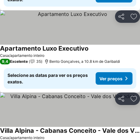
Partilhar
Ad
Apartamento Luxo Executivo
Casa/apartamento inteiro
9,4
Excelente
35
Bento Gonçalves, a 10.8 km de Garibaldi
Selecione as datas para ver os preços
Ver preços
exatos.
Partilhar
Ad
Villa Alpina - Cabanas Conceito - Vale dos Vinhedos
Casa/apartamento inteiro