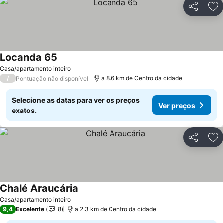
Partilhar
Ad
Locanda 65
Casa/apartamento inteiro
/
a 8.6 km de Centro da cidade
Pontuação não disponível
Selecione as datas para ver os preços
Ver preços
exatos.
Partilhar
Ad
Chalé Araucária
Casa/apartamento inteiro
9,4
Excelente
8
a 2.3 km de Centro da cidade