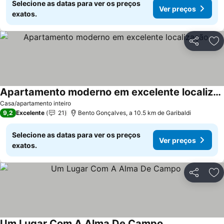
Selecione as datas para ver os preços
Ver preços
exatos.
Partilhar
Ad
Apartamento moderno em excelente localização
Casa/apartamento inteiro
9,2
Excelente
21
Bento Gonçalves, a 10.5 km de Garibaldi
Selecione as datas para ver os preços
Ver preços
exatos.
Partilhar
Ad
Um Lugar Com A Alma De Campo