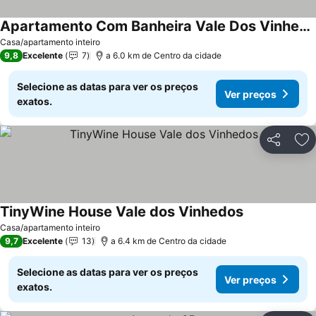
Apartamento Com Banheira Vale Dos Vinhedos
Casa/apartamento inteiro
9,8
Excelente
7
a 6.0 km de Centro da cidade
Selecione as datas para ver os preços
Ver preços
exatos.
Partilhar
Ad
TinyWine House Vale dos Vinhedos
Casa/apartamento inteiro
9,7
Excelente
13
a 6.4 km de Centro da cidade
Selecione as datas para ver os preços
Ver preços
exatos.