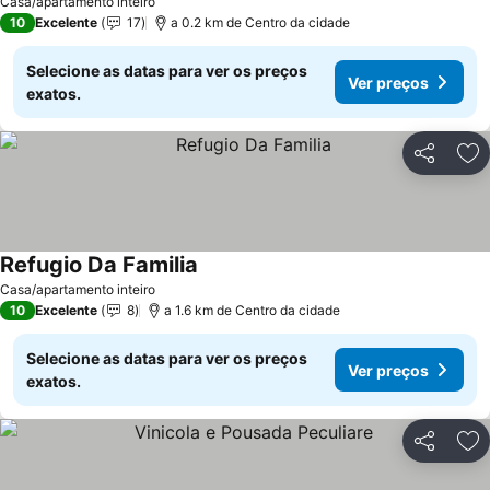
Casa/apartamento inteiro
10
Excelente
17
a 0.2 km de Centro da cidade
Selecione as datas para ver os preços
Ver preços
exatos.
Partilhar
Ad
Refugio Da Familia
Casa/apartamento inteiro
10
Excelente
8
a 1.6 km de Centro da cidade
Selecione as datas para ver os preços
Ver preços
exatos.
Partilhar
Ad