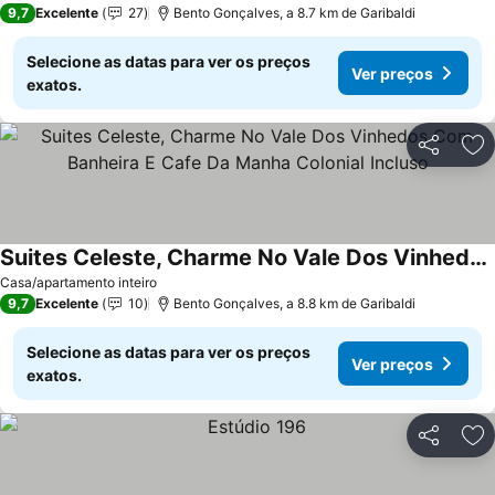
9,7
Excelente
27
Bento Gonçalves, a 8.7 km de Garibaldi
Selecione as datas para ver os preços
Ver preços
exatos.
Partilhar
Ad
Suites Celeste, Charme No Vale Dos Vinhedos Com Banheira E Cafe Da Manha Colonial Incluso
Casa/apartamento inteiro
9,7
Excelente
10
Bento Gonçalves, a 8.8 km de Garibaldi
Selecione as datas para ver os preços
Ver preços
exatos.
Partilhar
Ad