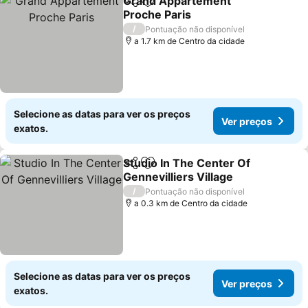
Grand Appartement
Partilhar
Adicionar aos favoritos
Proche Paris
Ver preços
/
Pontuação não disponível
a 1.7 km de Centro da cidade
Selecione as datas para ver os preços
Ver preços
exatos.
Studio In The Center Of
Partilhar
Adicionar aos favoritos
Gennevilliers Village
Ver preços
/
Pontuação não disponível
a 0.3 km de Centro da cidade
Selecione as datas para ver os preços
Ver preços
exatos.