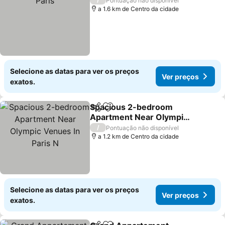
Pontuação não disponível
a 1.6 km de Centro da cidade
Selecione as datas para ver os preços
Ver preços
exatos.
Spacious 2-bedroom
Partilhar
Adicionar aos favoritos
Apartment Near Olympic
Venues In Paris N
Ver preços
/
Pontuação não disponível
a 1.2 km de Centro da cidade
Selecione as datas para ver os preços
Ver preços
exatos.