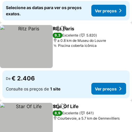
Selecione as datas para ver os preços
Ver preços
exatos.
Ritz Paris
Partilhar
Adicionar aos favoritos
Ver preços
9,3
Excelente
5.820
a 0.8 km de Museu do Louvre
Piscina coberta icônica
Ver preços
€ 2.406
De
Consulte os preços de
1 site
Ver preços
Star Of Life
Partilhar
Adicionar aos favoritos
Ver preços
8,9
Excelente
641
Courbevoie, a 5.7 km de Gennevilliers