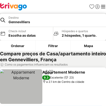
Favoritos
Iniciar
Me
Destino
Gennevilliers
Check-in/out
Hóspedes e quartos
Escolha as datas
2 hóspedes, 1 quarto.
Ordenar
Filtrar
Mapa
Compare preços de Casa/apartamento inteiro
em Gennevilliers, França
Como os pagamentos influenciam os resultados
Appartement Moderne
Partilhar
Adicionar aos favoritos
Ver
9,3
Excelente
23
a 2.1 km de Centro da cidade