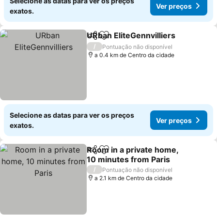
Selecione as datas para ver os preços
Ver preços
exatos.
URban EliteGennvilliers
Partilhar
Adicionar aos favoritos
Ve
/
Pontuação não disponível
a 0.4 km de Centro da cidade
Selecione as datas para ver os preços
Ver preços
exatos.
Room in a private home,
Partilhar
Adicionar aos favoritos
10 minutes from Paris
Ver preços
/
Pontuação não disponível
a 2.1 km de Centro da cidade