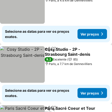
Paris, a 4.6 km de Gennevilliers
Selecione as datas para ver os preços
Ver preços
exatos.
Cosy Studio - 2P -
Partilhar
Adicionar aos favoritos
Strasbourg Saint-denis
Ver preços
9,2
Excelente
85
Paris, a 7.7 km de Gennevilliers
Selecione as datas para ver os preços
Ver preços
exatos.
Paris Sacré Coeur et Tour
Partilhar
Adicionar aos favoritos