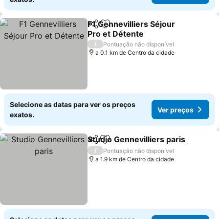
F1 Gennevilliers Séjour
Partilhar
Adicionar aos favoritos
Pro et Détente
Ver preços
/
Pontuação não disponível
a 0.1 km de Centro da cidade
Selecione as datas para ver os preços
Ver preços
exatos.
Studio Gennevilliers paris
Partilhar
Adicionar aos favoritos
/
Pontuação não disponível
a 1.9 km de Centro da cidade