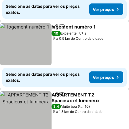
Selecione as datas para ver os preços
Ver preços
exatos.
logement numéro 1
Partilhar
Adicionar aos favoritos
Ver pr
10
Excelente
2
a 0.9 km de Centro da cidade
Selecione as datas para ver os preços
Ver preços
exatos.
APPARTEMENT T2
Partilhar
Adicionar aos favoritos
Spacieux et lumineux
Ver preços
8,4
Muito boa
10
a 1.8 km de Centro da cidade