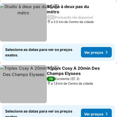
Studio à deux pas du
Partilhar
Adicionar aos favoritos
métro
Ver preços
/
Pontuação não disponível
a 2.0 km de Centro da cidade
Selecione as datas para ver os preços
Ver preços
exatos.
Triplex Cosy A 20min Des
Partilhar
Adicionar aos favoritos
Champs Elysees
Ver preços
10
Excelente
2
a 1.9 km de Centro da cidade
Selecione as datas para ver os preços
Ver preços
exatos.