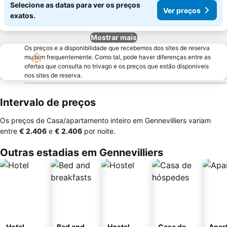
Selecione as datas para ver os preços
Ver preços
exatos.
Mostrar mais
Os preços e a disponibilidade que recebemos dos sites de reserva
mudam frequentemente. Como tal, pode haver diferenças entre as
ofertas que consulta no trivago e os preços que estão disponíveis
nos sites de reserva.
Intervalo de preços
Os preços de Casa/apartamento inteiro em Gennevilliers variam
entre
‎€ 2.406
e
‎€ 2.406
por noite.
Outras estadias em Gennevilliers
Hotel
Bed and
Hostel
Casa de
Apar