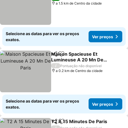
a 1.5 km de Centro da cidade
Selecione as datas para ver os preços
Ver preços
exatos.
Maison Spacieuse Et
Partilhar
Adicionar aos favoritos
Lumineuse A 20 Mn De
Paris
Ver preços
/
Pontuação não disponível
a 0.2 km de Centro da cidade
Selecione as datas para ver os preços
Ver preços
exatos.
T2 A 15 Minutes De Paris
Partilhar
Adicionar aos favoritos
V
/