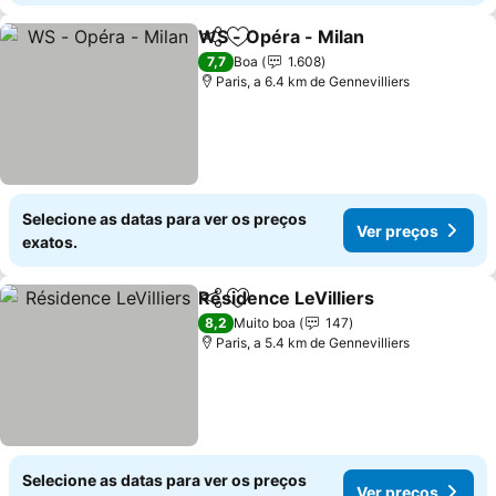
WS - Opéra - Milan
Partilhar
Adicionar aos favoritos
Ver pr
7,7
Boa
1.608
Paris, a 6.4 km de Gennevilliers
Selecione as datas para ver os preços
Ver preços
exatos.
Résidence LeVilliers
Partilhar
Adicionar aos favoritos
Ver p
8,2
Muito boa
147
Paris, a 5.4 km de Gennevilliers
Selecione as datas para ver os preços
Ver preços