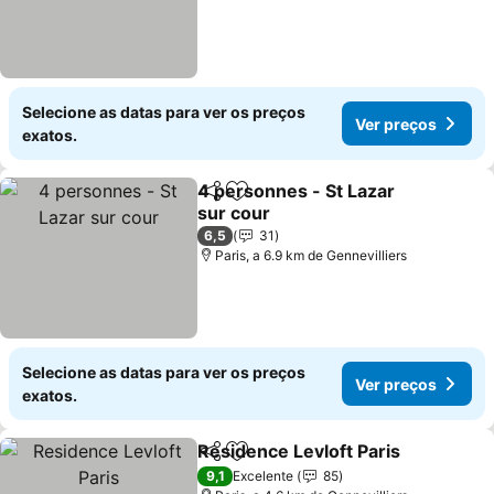
Selecione as datas para ver os preços
Ver preços
exatos.
4 personnes - St Lazar
Partilhar
Adicionar aos favoritos
sur cour
Ver preços
6,5
31
Paris, a 6.9 km de Gennevilliers
Selecione as datas para ver os preços
Ver preços
exatos.
Residence Levloft Paris
Partilhar
Adicionar aos favoritos
Ve
9,1
Excelente
85