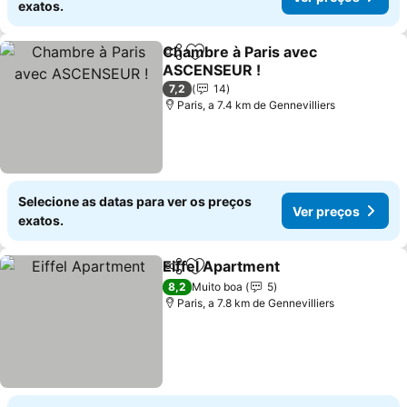
exatos.
Chambre à Paris avec
Partilhar
Adicionar aos favoritos
ASCENSEUR !
Ver preços
7,2
14
Paris, a 7.4 km de Gennevilliers
Selecione as datas para ver os preços
Ver preços
exatos.
Eiffel Apartment
Partilhar
Adicionar aos favoritos
Ver preço
8,2
Muito boa
5
Paris, a 7.8 km de Gennevilliers