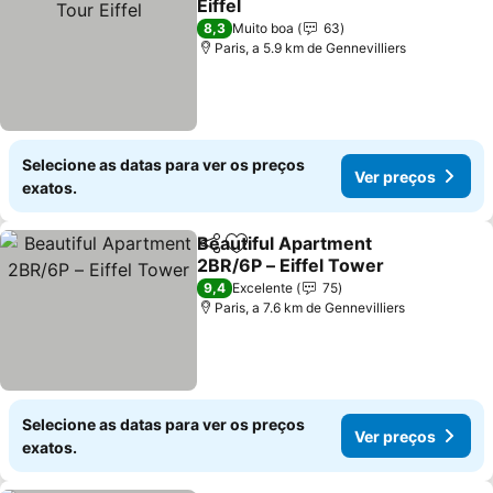
Eiffel
Ver preços
8,3
Muito boa
63
Paris, a 5.9 km de Gennevilliers
Selecione as datas para ver os preços
Ver preços
exatos.
Beautiful Apartment
Partilhar
Adicionar aos favoritos
2BR/6P – Eiffel Tower
Ver preços
9,4
Excelente
75
Paris, a 7.6 km de Gennevilliers
Selecione as datas para ver os preços
Ver preços
exatos.