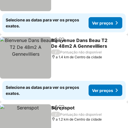
Selecione as datas para ver os preços
Ver preços
exatos.
Bienvenue Dans Beau T2
Partilhar
Adicionar aos favoritos
De 48m2 A Gennevilliers
Ver preços
/
Pontuação não disponível
a 1.4 km de Centro da cidade
Selecione as datas para ver os preços
Ver preços
exatos.
Serenspot
Partilhar
Adicionar aos favoritos
Ver preços
/
Pontuação não disponível
a 1.2 km de Centro da cidade