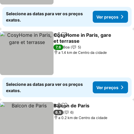
Selecione as datas para ver os preços
Ver preços
exatos.
CosyHome in Paris, gare
Partilhar
Adicionar aos favoritos
et terrasse
Ver preços
7,6
Boa
5
a 1.4 km de Centro da cidade
Selecione as datas para ver os preços
Ver preços
exatos.
Balcon de Paris
Partilhar
Adicionar aos favoritos
Ver preços
6,5
6
a 0.2 km de Centro da cidade