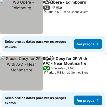
WS Opéra - Edimbourg
Partilhar
Adicionar aos favoritos
Ve
7,3
512
Paris, a 6.2 km de Gennevilliers
Selecione as datas para ver os preços
Ver preços
exatos.
Studio Cosy for 2P With
Partilhar
Adicionar aos favoritos
A/C - Near Montmartre
Ver preços
9,4
Excelente
99
Paris, a 5.3 km de Gennevilliers
Selecione as datas para ver os preços
Ver preços
exatos.