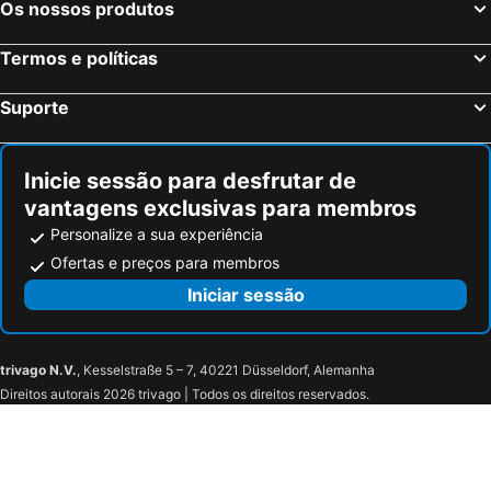
Résidence LeVilliers
Charming Flat Centrally Located, Recently Refurbished & Well-equipped
Os nossos produtos
Charming Duplex In Montmartre
Moderne Apartement La Defense Paris
Termos e políticas
WS Opéra - Edimbourg
WS Champs-Elysées - Daru
Cosy, fully-equipped apt - 1BD-2P - near Paris
Metro Pigalle,garconniere 25 M2, 2 Per, Cabarets Theatres,restaurants,tout Confort.
Suporte
Appartement Sacré-Coeur
Cosy 1br4p - Montmartresacre Coeur
Inicie sessão para desfrutar de
vantagens exclusivas para membros
Personalize a sua experiência
Ofertas e preços para membros
Iniciar sessão
trivago N.V.
, Kesselstraße 5 – 7, 40221 Düsseldorf, Alemanha
Direitos autorais 2026 trivago | Todos os direitos reservados.