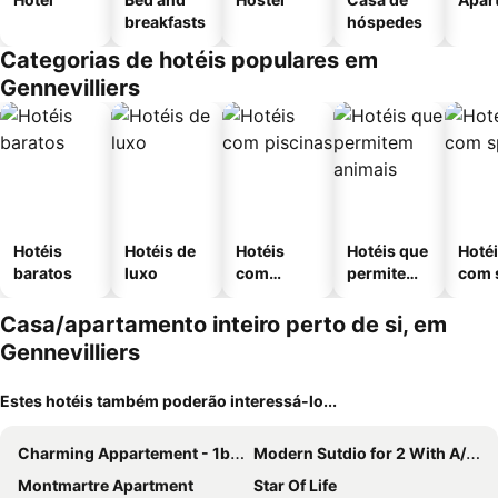
breakfasts
hóspedes
Categorias de hotéis populares em
Gennevilliers
Hotéis
Hotéis de
Hotéis
Hotéis que
Hoté
baratos
luxo
com
permitem
com 
piscinas
animais
Casa/apartamento inteiro perto de si, em
Gennevilliers
Estes hotéis também poderão interessá-lo...
Charming Appartement - 1bd/4p - Batignolles
Modern Sutdio for 2 With A/C - Near Montmartre
Montmartre Apartment
Star Of Life