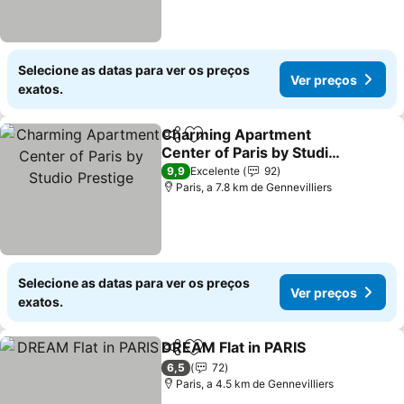
Selecione as datas para ver os preços
Ver preços
exatos.
Charming Apartment
Partilhar
Adicionar aos favoritos
Center of Paris by Studio
Prestige
Ver preços
9,9
Excelente
92
Paris, a 7.8 km de Gennevilliers
Selecione as datas para ver os preços
Ver preços
exatos.
DREAM Flat in PARIS
Partilhar
Adicionar aos favoritos
Ver p
6,5
72
Paris, a 4.5 km de Gennevilliers