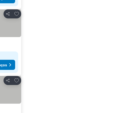
Adicionar aos favoritos
Partilhar
eços
Adicionar aos favoritos
Partilhar