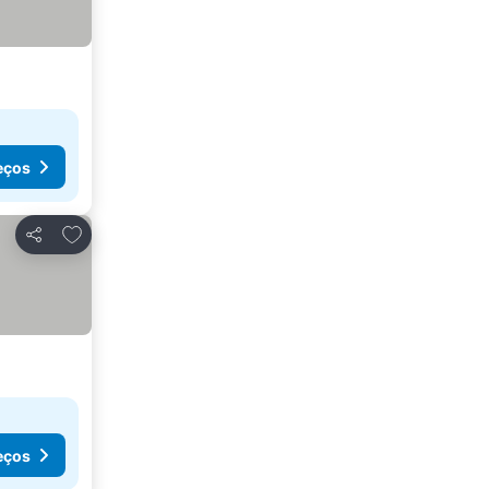
eços
Adicionar aos favoritos
Partilhar
eços