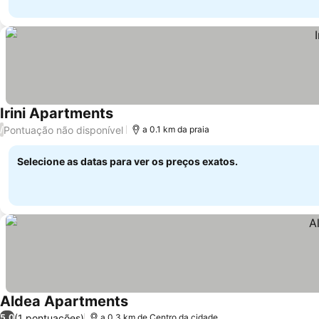
Irini Apartments
Pontuação não disponível
/
a 0.1 km da praia
Selecione as datas para ver os preços exatos.
Aldea Apartments
(1 pontuações)
5,0
a 0.3 km de Centro da cidade