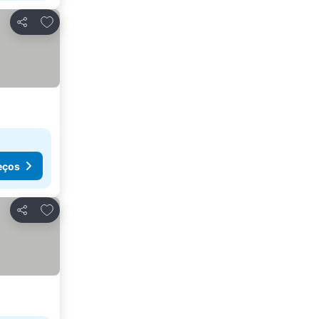
Adicionar aos favoritos
Partilhar
eços
Adicionar aos favoritos
Partilhar