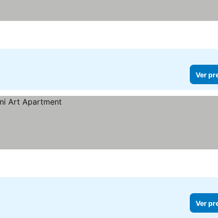
Ver pr
Ver pr