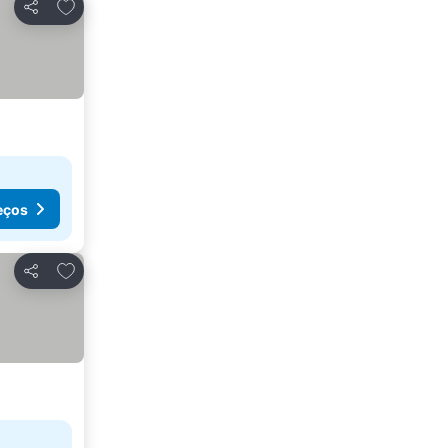
Adicionar aos favoritos
Partilhar
eços
Adicionar aos favoritos
Partilhar