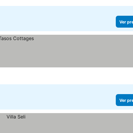
Ver pr
Ver pr