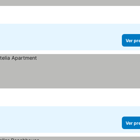
Ver pr
Ver pr