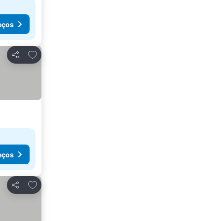
eços
Adicionar aos favoritos
Partilhar
eços
Adicionar aos favoritos
Partilhar