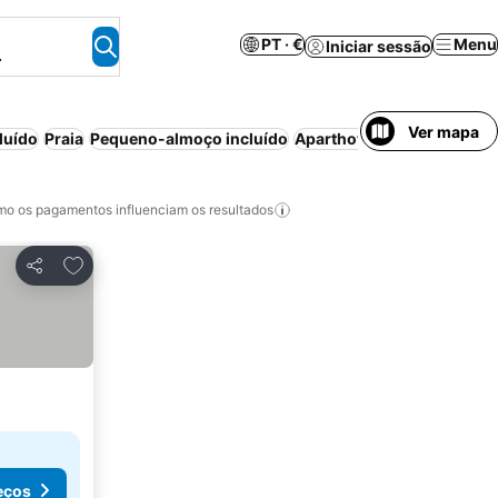
PT · €
Menu
Iniciar sessão
.
Ver mapa
luído
Praia
Pequeno-almoço incluído
Aparthotel
Resort
Família
o os pagamentos influenciam os resultados
Adicionar aos favoritos
Partilhar
eços