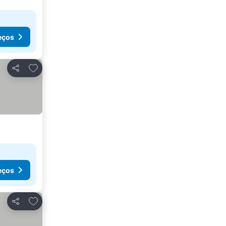
eços
Adicionar aos favoritos
Partilhar
eços
Adicionar aos favoritos
Partilhar