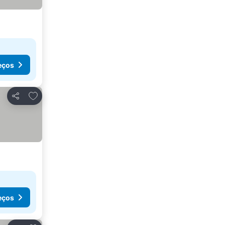
eços
Adicionar aos favoritos
Partilhar
eços