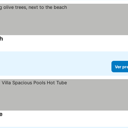
ch
Ver pr
e