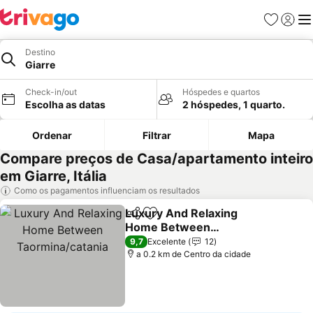
Favoritos
Iniciar
Me
Destino
Giarre
Check-in/out
Hóspedes e quartos
Escolha as datas
2 hóspedes, 1 quarto.
Ordenar
Filtrar
Mapa
Compare preços de Casa/apartamento inteiro
em Giarre, Itália
Como os pagamentos influenciam os resultados
Luxury And Relaxing
Partilhar
Adicionar aos favoritos
Home Between
Taormina/catania
Ver preços
9,7
Excelente
12
a 0.2 km de Centro da cidade