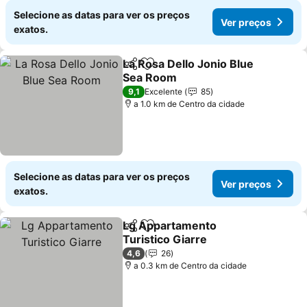
Selecione as datas para ver os preços
Ver preços
exatos.
La Rosa Dello Jonio Blue
Partilhar
Adicionar aos favoritos
Sea Room
Ver preços
9,1
Excelente
85
a 1.0 km de Centro da cidade
Selecione as datas para ver os preços
Ver preços
exatos.
Lg Appartamento
Partilhar
Adicionar aos favoritos
Turistico Giarre
Ver preços
4,6
26
a 0.3 km de Centro da cidade