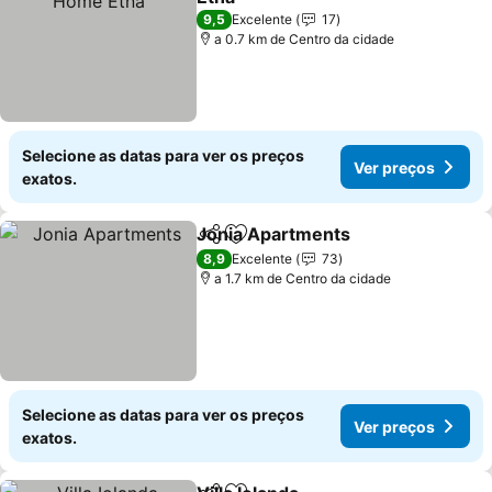
Ver preços
9,5
Excelente
17
a 0.7 km de Centro da cidade
Selecione as datas para ver os preços
Ver preços
exatos.
Jonia Apartments
Partilhar
Adicionar aos favoritos
Ver preç
8,9
Excelente
73
a 1.7 km de Centro da cidade
Selecione as datas para ver os preços
Ver preços
exatos.