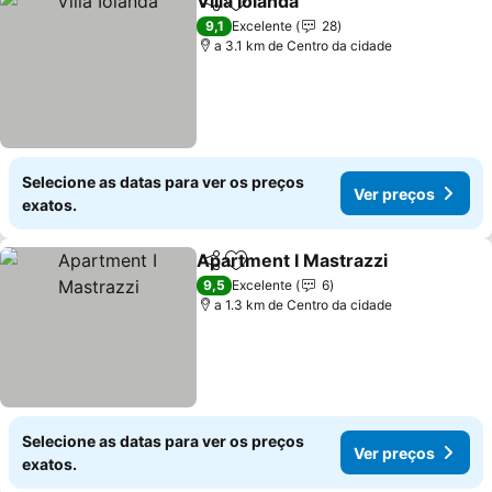
Villa Iolanda
Partilhar
Adicionar aos favoritos
Ver preços
9,1
Excelente
28
a 3.1 km de Centro da cidade
Selecione as datas para ver os preços
Ver preços
exatos.
Apartment I Mastrazzi
Partilhar
Adicionar aos favoritos
Ver
9,5
Excelente
6
a 1.3 km de Centro da cidade
Selecione as datas para ver os preços
Ver preços
exatos.