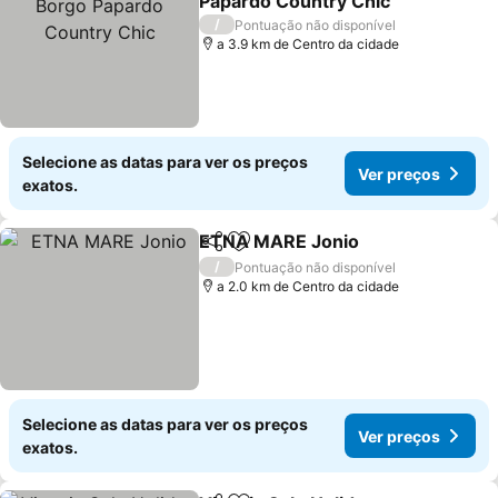
Papardo Country Chic
Ver preços
/
Pontuação não disponível
a 3.9 km de Centro da cidade
Selecione as datas para ver os preços
Ver preços
exatos.
ETNA MARE Jonio
Partilhar
Adicionar aos favoritos
Ver pre
/
Pontuação não disponível
a 2.0 km de Centro da cidade
Selecione as datas para ver os preços
Ver preços
exatos.