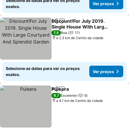
Selecione as datas para ver os preços
Ver preços
exatos.
Discount!For July 2019.
Partilhar
Adicionar aos favoritos
Single House With Large
Courtyard And Splendid
Ver preços
7,5
Boa
17
Garden
a 2.3 km de Centro da cidade
Selecione as datas para ver os preços
Ver preços
exatos.
Puleera
Partilhar
Adicionar aos favoritos
Ver preços
9,7
Excelente
6
a 4.1 km de Centro da cidade