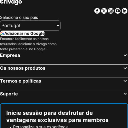
Facebook
Twitter
Insta
Yo
Selecione o seu país
Adicionar no Google
Encontre facilmente os nossos
resultados: adicione o trivago como
fonte preferencial no Google.
Empresa
Os nossos produtos
Termos e políticas
Suporte
Inicie sessão para desfrutar de
vantagens exclusivas para membros
Personalize a sua experiência