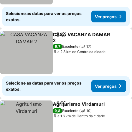
Selecione as datas para ver os preços
Ver preços
exatos.
CASA VACANZA DAMAR
Partilhar
Adicionar aos favoritos
2
Ver preços
9,7
Excelente
17
a 2.8 km de Centro da cidade
Selecione as datas para ver os preços
Ver preços
exatos.
Agriturismo Virdamuri
Partilhar
Adicionar aos favoritos
Ver
9,8
Excelente
10
a 1.6 km de Centro da cidade