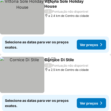
Vittoria Sole Holiday
Partilhar
Adicionar aos favoritos
House
Ver preços
/
Pontuação não disponível
a 2.4 km de Centro da cidade
Selecione as datas para ver os preços
Ver preços
exatos.
Cornice Di Stile
Partilhar
Adicionar aos favoritos
Ver preços
/
Pontuação não disponível
a 2.5 km de Centro da cidade
Selecione as datas para ver os preços
Ver preços
exatos.