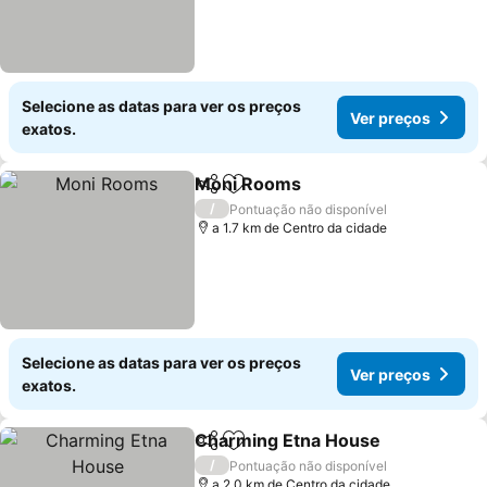
Selecione as datas para ver os preços
Ver preços
exatos.
Moni Rooms
Partilhar
Adicionar aos favoritos
Ver preços
/
Pontuação não disponível
a 1.7 km de Centro da cidade
Selecione as datas para ver os preços
Ver preços
exatos.
Charming Etna House
Partilhar
Adicionar aos favoritos
Ver 
/
Pontuação não disponível
a 2.0 km de Centro da cidade