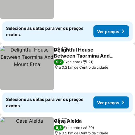
Selecione as datas para ver os preços
Ver preços
exatos.
Delightful House
Partilhar
Adicionar aos favoritos
Between Taormina And
Mount Etna
Ver preços
9,7
Excelente
21
a 0.2 km de Centro da cidade
Selecione as datas para ver os preços
Ver preços
exatos.
Casa Aleida
Partilhar
Adicionar aos favoritos
Ver preços
9,3
Excelente
20
a 0.5 km de Centro da cidade