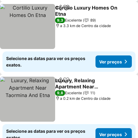
Cortilio Luxury Homes On
Partilhar
Adicionar aos favoritos
Etna
Ver preços
9,3
Excelente
89
a 3.3 km de Centro da cidade
Selecione as datas para ver os preços
Ver preços
exatos.
Luxury, Relaxing
Partilhar
Adicionar aos favoritos
Apartment Near
Taormina And Etna
Ver preços
9,8
Excelente
11
a 0.2 km de Centro da cidade
Selecione as datas para ver os preços
Ver preços
exatos.