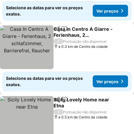
Selecione as datas para ver os preços
Ver preços
exatos.
Casa In Centro A Giarre -
Partilhar
Adicionar aos favoritos
Ferienhaus, 2
schlafzimmer,
Ver preços
/
Pontuação não disponível
Barrierefrei, Raucher
a 0.3 km de Centro da cidade
Selecione as datas para ver os preços
Ver preços
exatos.
Sicily Lovely Home near
Partilhar
Adicionar aos favoritos
Etna
Ver preços
/
Pontuação não disponível
a 0.5 km de Centro da cidade