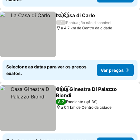
La Casa di Carlo
Partilhar
Adicionar aos favoritos
Ver preço
/
Pontuação não disponível
a 4.7 km de Centro da cidade
Selecione as datas para ver os preços
Ver preços
exatos.
Casa Ginestra Di Palazzo
Partilhar
Adicionar aos favoritos
Biondi
Ver preços
8,7
Excelente
39
a 0.1 km de Centro da cidade