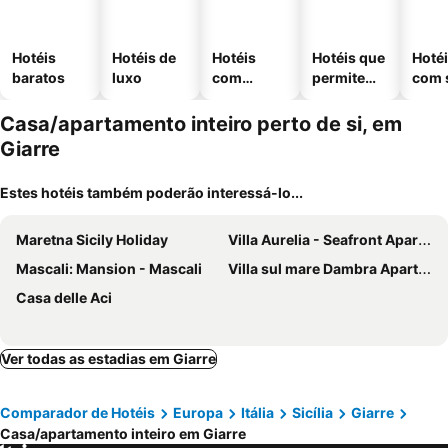
Hotéis
Hotéis de
Hotéis
Hotéis que
Hoté
baratos
luxo
com
permitem
com 
piscinas
animais
Casa/apartamento inteiro perto de si, em
Giarre
Estes hotéis também poderão interessá-lo...
Maretna Sicily Holiday
Villa Aurelia - Seafront Apartment With Terrace
Mascali: Mansion - Mascali
Villa sul mare Dambra Apartment
Casa delle Aci
Ver todas as estadias em Giarre
Comparador de Hotéis
Europa
Itália
Sicília
Giarre
Casa/apartamento inteiro em Giarre