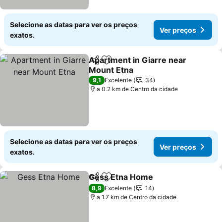
Selecione as datas para ver os preços
Ver preços
exatos.
Apartment in Giarre near
Partilhar
Adicionar aos favoritos
Mount Etna
Ver preços
9,1
Excelente
34
a 0.2 km de Centro da cidade
Selecione as datas para ver os preços
Ver preços
exatos.
Gess Etna Home
Partilhar
Adicionar aos favoritos
Ver preço
8,9
Excelente
14
a 1.7 km de Centro da cidade