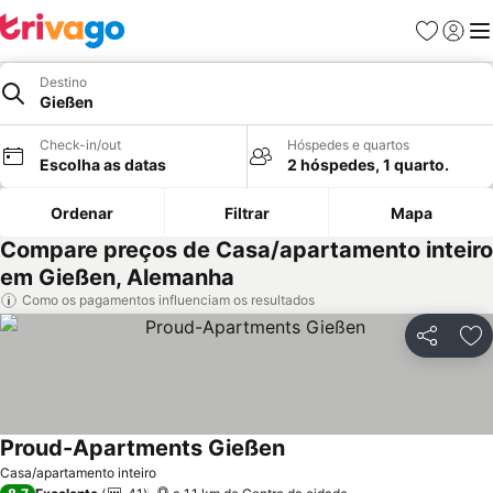
Favoritos
Iniciar
Me
Destino
Gießen
Check-in/out
Hóspedes e quartos
Escolha as datas
2 hóspedes, 1 quarto.
Ordenar
Filtrar
Mapa
Compare preços de Casa/apartamento inteiro
em Gießen, Alemanha
Como os pagamentos influenciam os resultados
Partilhar
Ad
Proud-Apartments Gießen
Casa/apartamento inteiro