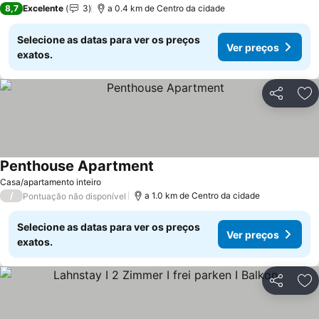
8,7
Excelente
3
a 0.4 km de Centro da cidade
Selecione as datas para ver os preços
Ver preços
exatos.
Partilhar
Ad
Penthouse Apartment
Casa/apartamento inteiro
/
a 1.0 km de Centro da cidade
Pontuação não disponível
Selecione as datas para ver os preços
Ver preços
exatos.
Partilhar
Ad