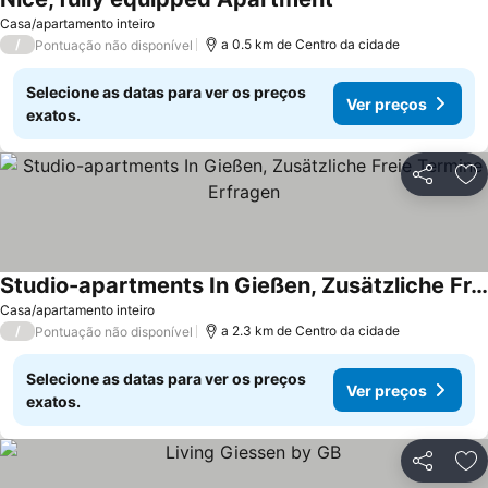
Casa/apartamento inteiro
/
a 0.5 km de Centro da cidade
Pontuação não disponível
Selecione as datas para ver os preços
Ver preços
exatos.
Partilhar
Ad
Studio-apartments In Gießen, Zusätzliche Freie Termine Erfragen
Casa/apartamento inteiro
/
a 2.3 km de Centro da cidade
Pontuação não disponível
Selecione as datas para ver os preços
Ver preços
exatos.
Partilhar
Ad