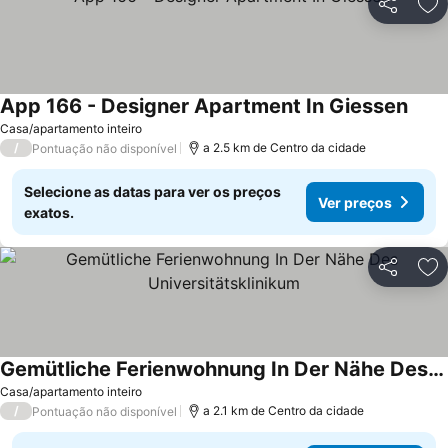
Partilhar
Ad
App 166 - Designer Apartment In Giessen
Casa/apartamento inteiro
/
a 2.5 km de Centro da cidade
Pontuação não disponível
Selecione as datas para ver os preços
Ver preços
exatos.
Partilhar
Ad
Gemütliche Ferienwohnung In Der Nähe Des Universitätsklinikum
Casa/apartamento inteiro
/
a 2.1 km de Centro da cidade
Pontuação não disponível