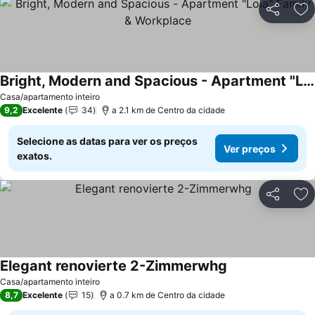
Partilhar
Ad
Bright, Modern and Spacious - Apartment "Lola" Family & Workplace
Casa/apartamento inteiro
9,2
Excelente
34
a 2.1 km de Centro da cidade
Selecione as datas para ver os preços
Ver preços
exatos.
Partilhar
Ad
Elegant renovierte 2-Zimmerwhg
Casa/apartamento inteiro
8,7
Excelente
15
a 0.7 km de Centro da cidade