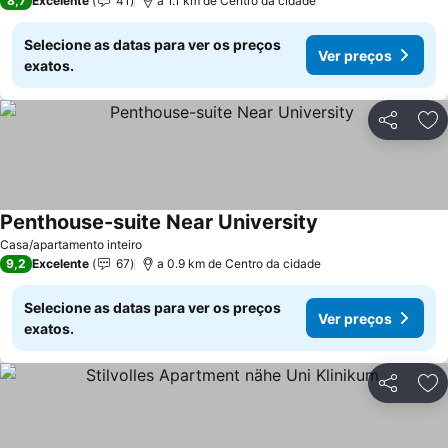
8,7
Excelente
41
a 1.1 km de Centro da cidade
Selecione as datas para ver os preços
Ver preços
exatos.
Partilhar
Ad
Penthouse-suite Near University
Casa/apartamento inteiro
9,2
Excelente
67
a 0.9 km de Centro da cidade
Selecione as datas para ver os preços
Ver preços
exatos.
Partilhar
Ad