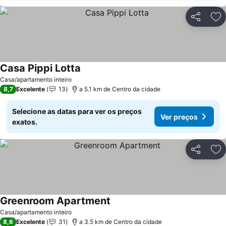
Partilhar
Ad
Casa Pippi Lotta
Casa/apartamento inteiro
8,7
Excelente
13
a 5.1 km de Centro da cidade
Selecione as datas para ver os preços
Ver preços
exatos.
Partilhar
Ad
Greenroom Apartment
Casa/apartamento inteiro
8,6
Excelente
31
a 3.5 km de Centro da cidade