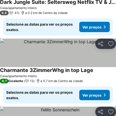
Dark Jungle Suite: Seltersweg Netflix TV & Jumanji
Casa/apartamento inteiro
6,8
41
a 0.2 km de Centro da cidade
Selecione as datas para ver os preços
Ver preços
exatos.
Partilhar
Ad
Charmante 3ZimmerWhg in top Lage
Casa/apartamento inteiro
9,7
Excelente
12
a 0.7 km de Centro da cidade
Selecione as datas para ver os preços
Ver preços
exatos.
Partilhar
Ad