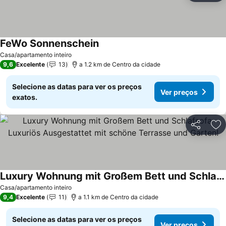
FeWo Sonnenschein
Casa/apartamento inteiro
9,6
Excelente
13
a 1.2 km de Centro da cidade
Selecione as datas para ver os preços
Ver preços
exatos.
Partilhar
Ad
Luxury Wohnung mit Großem Bett und Schlafsofa Luxuriös Ausgestattet mit schöne Terrasse und Garten!
Casa/apartamento inteiro
9,4
Excelente
11
a 1.1 km de Centro da cidade
Selecione as datas para ver os preços
Ver preços