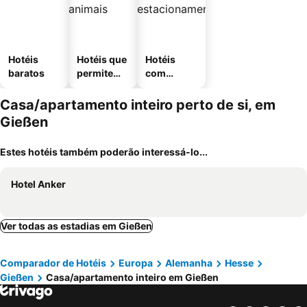
Hotéis
Hotéis que
Hotéis
baratos
permitem
com
animais
estaciona
mento
Casa/apartamento inteiro perto de si, em
Gießen
Estes hotéis também poderão interessá-lo...
Hotel Anker
Ver todas as estadias em Gießen
Comparador de Hotéis
Europa
Alemanha
Hesse
Gießen
Casa/apartamento inteiro em Gießen