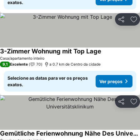
exatos.
Partilhar
Ad
3-Zimmer Wohnung mit Top Lage
Casa/apartamento inteiro
9,1
Excelente
70
a 0.7 km de Centro da cidade
Selecione as datas para ver os preços
Ver preços
exatos.
Partilhar
Ad
Gemütliche Ferienwohnung Nähe Des Universitätsklinikum