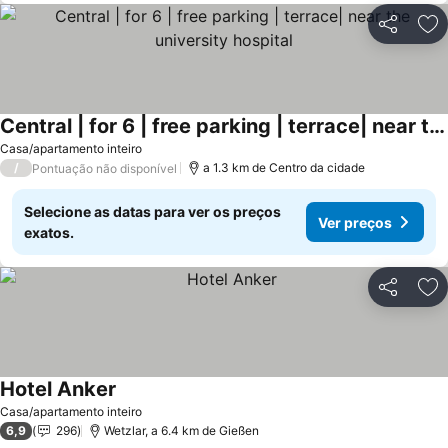
Partilhar
Ad
Central | for 6 | free parking | terrace| near the university hospital
Casa/apartamento inteiro
/
a 1.3 km de Centro da cidade
Pontuação não disponível
Selecione as datas para ver os preços
Ver preços
exatos.
Partilhar
Ad
Hotel Anker
Casa/apartamento inteiro
6,9
296
Wetzlar, a 6.4 km de Gießen