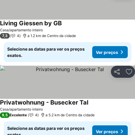
Living Giessen by GB
Casa/apartamento inteiro
7,3
4
a 1.2 km de Centro da cidade
Selecione as datas para ver os preços
Ver preços
exatos.
Partilhar
Ad
Privatwohnung - Busecker Tal
Casa/apartamento inteiro
9,5
Excelente
4
a 5.2 km de Centro da cidade
Selecione as datas para ver os preços
Ver preços
exatos.