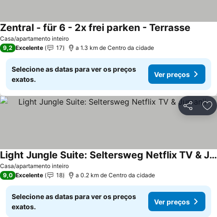
Zentral - für 6 - 2x frei parken - Terrasse
Casa/apartamento inteiro
9,2
Excelente
17
a 1.3 km de Centro da cidade
Selecione as datas para ver os preços
Ver preços
exatos.
Partilhar
Ad
Light Jungle Suite: Seltersweg Netflix TV & Jumanji
Casa/apartamento inteiro
9,0
Excelente
18
a 0.2 km de Centro da cidade
Selecione as datas para ver os preços
Ver preços
exatos.