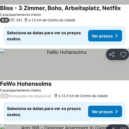
Bliss - 3 Zimmer, Boho, Arbeitsplatz, Netflix
Casa/apartamento inteiro
6,0
30
a 1.0 km de Centro da cidade
Selecione as datas para ver os preços
Ver preços
exatos.
Partilhar
Ad
FeWo Hohensolms
Casa/apartamento inteiro
/
a 13.3 km de Centro da cidade
Pontuação não disponível
Selecione as datas para ver os preços
Ver preços
exatos.