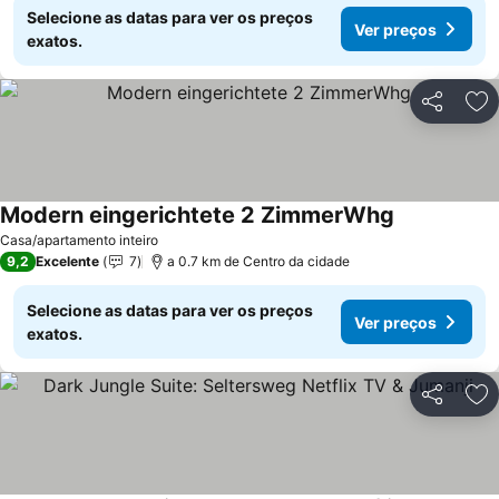
Selecione as datas para ver os preços
Ver preços
exatos.
Partilhar
Ad
Modern eingerichtete 2 ZimmerWhg
Casa/apartamento inteiro
9,2
Excelente
7
a 0.7 km de Centro da cidade
Selecione as datas para ver os preços
Ver preços
exatos.
Partilhar
Ad