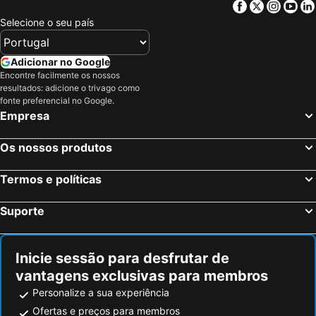
Facebook
Twitter
Insta
Yo
Selecione o seu país
Adicionar no Google
Encontre facilmente os nossos
resultados: adicione o trivago como
fonte preferencial no Google.
Empresa
Os nossos produtos
Termos e políticas
Suporte
Inicie sessão para desfrutar de
vantagens exclusivas para membros
Personalize a sua experiência
Ofertas e preços para membros