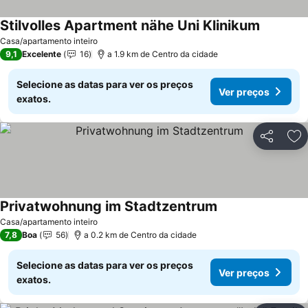
Stilvolles Apartment nähe Uni Klinikum
Casa/apartamento inteiro
9,1
Excelente
16
a 1.9 km de Centro da cidade
Selecione as datas para ver os preços
Ver preços
exatos.
Partilhar
Ad
Privatwohnung im Stadtzentrum
Casa/apartamento inteiro
7,8
Boa
56
a 0.2 km de Centro da cidade
Selecione as datas para ver os preços
Ver preços
exatos.