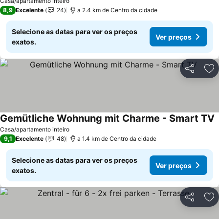
Casa/apartamento inteiro
8,9
Excelente
24
a 2.4 km de Centro da cidade
Selecione as datas para ver os preços
Ver preços
exatos.
Partilhar
Ad
Gemütliche Wohnung mit Charme - Smart TV
Casa/apartamento inteiro
9,1
Excelente
48
a 1.4 km de Centro da cidade
Selecione as datas para ver os preços
Ver preços
exatos.
Partilhar
Ad