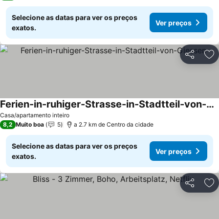
Selecione as datas para ver os preços
Ver preços
exatos.
Partilhar
Ad
Ferien-in-ruhiger-Strasse-in-Stadtteil-von-Giessen
Casa/apartamento inteiro
8,2
Muito boa
5
a 2.7 km de Centro da cidade
Selecione as datas para ver os preços
Ver preços
exatos.
Partilhar
Ad