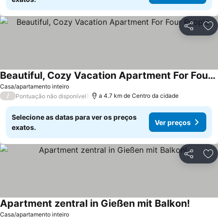
Partilhar
Ad
Beautiful, Cozy Vacation Apartment For Four People
Casa/apartamento inteiro
/
a 4.7 km de Centro da cidade
Pontuação não disponível
Selecione as datas para ver os preços
Ver preços
exatos.
Partilhar
Ad
Apartment zentral in Gießen mit Balkon!
Casa/apartamento inteiro