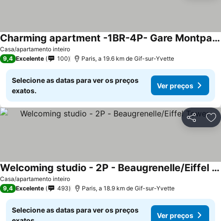
Charming apartment -1BR-4P- Gare Montparnasse
Ver preços
Casa/apartamento inteiro
9,4
Excelente
100
Paris, a 19.6 km de Gif-sur-Yvette
Selecione as datas para ver os preços
Ver preços
exatos.
Partilhar
Ad
Welcoming studio - 2P - Beaugrenelle/Eiffel Tower
Ver preços
Casa/apartamento inteiro
9,4
Excelente
493
Paris, a 18.9 km de Gif-sur-Yvette
Selecione as datas para ver os preços
Ver preços
exatos.