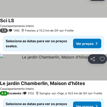
Sci LS
Ver preços
Casa/apartamento inteiro
7,0
146
Fresnes, a 15.2 km de Gif-sur-Yvette
Selecione as datas para ver os preços
Ver preços
exatos.
Partilhar
Ad
Le jardin Chamberlin, Maison d'hôtes
Ver preços
Casa/apartamento inteiro
8,8
Excelente
310
Savigny-sur-Orge, a 16.0 km de Gif-sur-Yvette
Selecione as datas para ver os preços
Ver preços