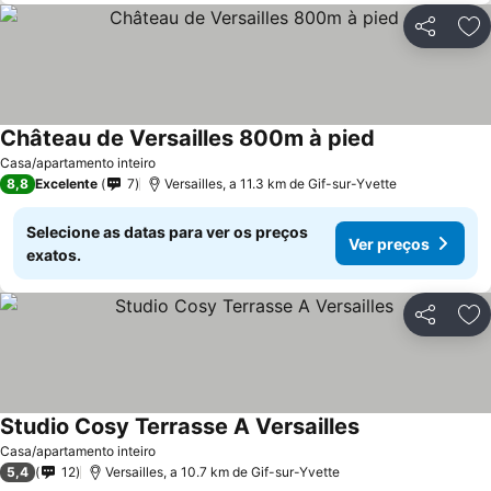
Partilhar
Ad
Château de Versailles 800m à pied
Ver preços
Casa/apartamento inteiro
8,8
Excelente
7
Versailles, a 11.3 km de Gif-sur-Yvette
Selecione as datas para ver os preços
Ver preços
exatos.
Partilhar
Ad
Studio Cosy Terrasse A Versailles
Ver preços
Casa/apartamento inteiro
5,4
12
Versailles, a 10.7 km de Gif-sur-Yvette