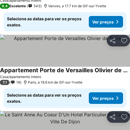
Casa/apartamento inteiro
9,4
Excelente
543
Vanves, a 17.7 km de Gif-sur-Yvette
Selecione as datas para ver os preços
Ver preços
exatos.
Partilhar
Ad
Appartement Porte de Versailles Olivier de Serre
Ver preços
Casa/apartamento inteiro
7,1
16
Paris, a 18.6 km de Gif-sur-Yvette
Selecione as datas para ver os preços
Ver preços
exatos.
Partilhar
Ad