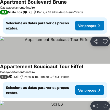
Apartment Boulevard Brune
Ver preços
Casa/apartamento inteiro
8,1
Muito boa
7
Paris, a 18.9 km de Gif-sur-Yvette
Selecione as datas para ver os preços
Ver preços
exatos.
Partilhar
Ad
Appartement Boucicaut Tour Eiffel
Ver preços
Casa/apartamento inteiro
6,3
13
Paris, a 19.1 km de Gif-sur-Yvette
Selecione as datas para ver os preços
Ver preços
exatos.
Partilhar
Ad