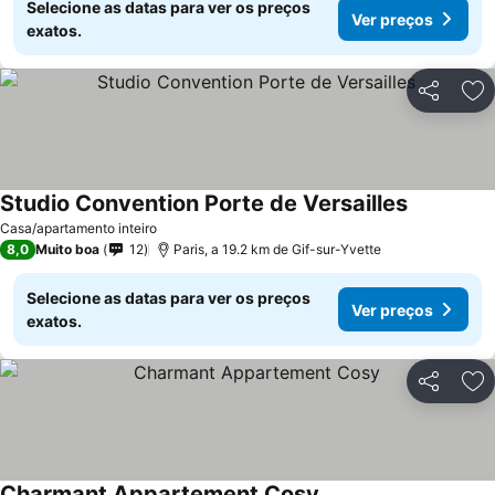
Selecione as datas para ver os preços
Ver preços
exatos.
Partilhar
Ad
Studio Convention Porte de Versailles
Ver preço
Casa/apartamento inteiro
8,0
Muito boa
12
Paris, a 19.2 km de Gif-sur-Yvette
Selecione as datas para ver os preços
Ver preços
exatos.
Partilhar
Ad
Charmant Appartement Cosy