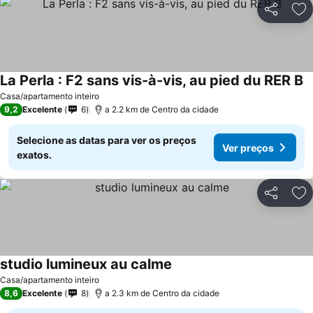
Partilhar
Ad
La Perla : F2 sans vis-à-vis, au pied du RER B
V
Casa/apartamento inteiro
9,2
Excelente
6
a 2.2 km de Centro da cidade
Selecione as datas para ver os preços
Ver preços
exatos.
Partilhar
Ad
studio lumineux au calme
Ver preços
Casa/apartamento inteiro
8,6
Excelente
8
a 2.3 km de Centro da cidade