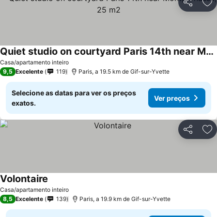
Partilhar
Ad
Quiet studio on courtyard Paris 14th near Montparnasse, 25 m2
Ver preços
Casa/apartamento inteiro
9,5
Excelente
119
Paris, a 19.5 km de Gif-sur-Yvette
Selecione as datas para ver os preços
Ver preços
exatos.
Partilhar
Ad
Volontaire
Ver preços
Casa/apartamento inteiro
8,5
Excelente
139
Paris, a 19.9 km de Gif-sur-Yvette