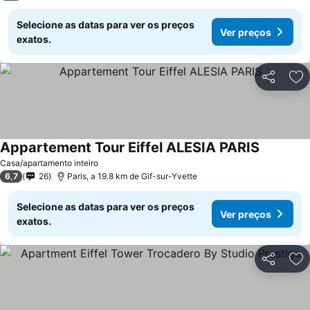
Selecione as datas para ver os preços
Ver preços
exatos.
Partilhar
Ad
Appartement Tour Eiffel ALESIA PARIS
Ver preço
Casa/apartamento inteiro
6,7
26
Paris, a 19.8 km de Gif-sur-Yvette
Selecione as datas para ver os preços
Ver preços
exatos.
Partilhar
Ad