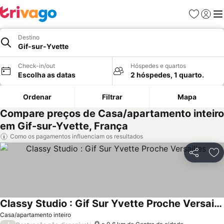
Favoritos
Iniciar
Me
Destino
Gif-sur-Yvette
Check-in/out
Hóspedes e quartos
Escolha as datas
2 hóspedes, 1 quarto.
Ordenar
Filtrar
Mapa
Compare preços de Casa/apartamento inteiro
em Gif-sur-Yvette, França
Como os pagamentos influenciam os resultados
Partilhar
Ad
Classy Studio : Gif Sur Yvette Proche Versailles
Ver preços
Casa/apartamento inteiro