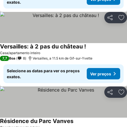
exatos.
Partilhar
Ad
Versailles: à 2 pas du château !
Ver preços
Casa/apartamento inteiro
7,7
Boa
8
Versailles, a 11.5 km de Gif-sur-Yvette
Selecione as datas para ver os preços
Ver preços
exatos.
Partilhar
Ad
Résidence du Parc Vanves
Ver preços