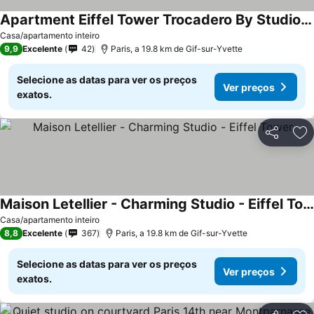
Apartment Eiffel Tower Trocadero By Studio Prestige
Ver preços
Casa/apartamento inteiro
9,9
Excelente
42
Paris, a 19.8 km de Gif-sur-Yvette
Selecione as datas para ver os preços
Ver preços
exatos.
Partilhar
Ad
Maison Letellier - Charming Studio - Eiffel Tower
Ver preços
Casa/apartamento inteiro
8,8
Excelente
367
Paris, a 19.8 km de Gif-sur-Yvette
Selecione as datas para ver os preços
Ver preços
exatos.