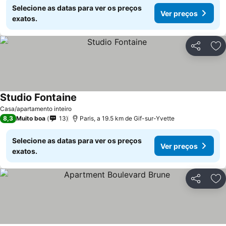
Selecione as datas para ver os preços
Ver preços
exatos.
Partilhar
Ad
Studio Fontaine
Ver preços
Casa/apartamento inteiro
8,3
Muito boa
13
Paris, a 19.5 km de Gif-sur-Yvette
Selecione as datas para ver os preços
Ver preços
exatos.
Partilhar
Ad