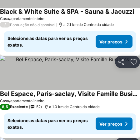
Black & White Suite & SPA - Sauna & Jacuzzi
Ve
Casa/apartamento inteiro
/
a 2.1 km de Centro da cidade
Pontuação não disponível
Selecione as datas para ver os preços
Ver preços
exatos.
Partilhar
Ad
Bel Espace, Paris-saclay, Visite Famille Business
Ver preços
Casa/apartamento inteiro
8,5
Excelente
52
a 1.0 km de Centro da cidade
Selecione as datas para ver os preços
Ver preços
exatos.