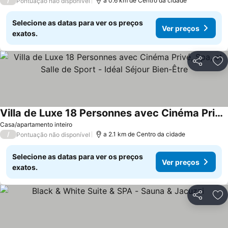
/
a 0.6 km de Centro da cidade
Pontuação não disponível
Selecione as datas para ver os preços
Ver preços
exatos.
Partilhar
Ad
Villa de Luxe 18 Personnes avec Cinéma Privé, Spa, et Salle de Sport - Idéal Séjour Bien-Être
Ver preços
Casa/apartamento inteiro
/
a 2.1 km de Centro da cidade
Pontuação não disponível
Selecione as datas para ver os preços
Ver preços
exatos.
Partilhar
Ad