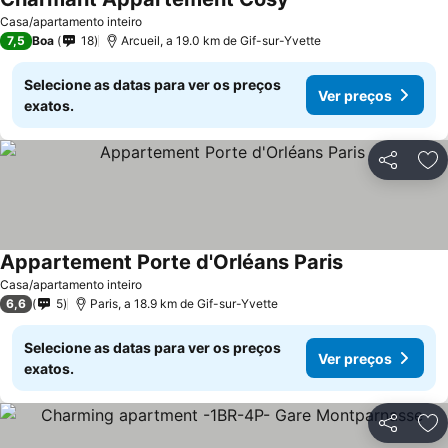
Ver preços
Casa/apartamento inteiro
7,5
Boa
18
Arcueil, a 19.0 km de Gif-sur-Yvette
Selecione as datas para ver os preços
Ver preços
exatos.
Partilhar
Ad
Appartement Porte d'Orléans Paris
Ver preços
Casa/apartamento inteiro
6,6
5
Paris, a 18.9 km de Gif-sur-Yvette
Selecione as datas para ver os preços
Ver preços
exatos.
Partilhar
Ad