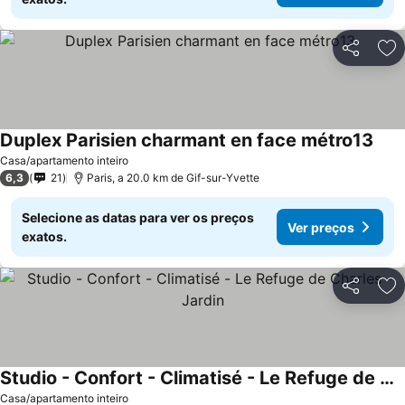
Partilhar
Ad
Duplex Parisien charmant en face métro13
Ver 
Casa/apartamento inteiro
6,3
21
Paris, a 20.0 km de Gif-sur-Yvette
Selecione as datas para ver os preços
Ver preços
exatos.
Partilhar
Ad
Studio - Confort - Climatisé - Le Refuge de Charles - Jardin
Ver preços
Casa/apartamento inteiro