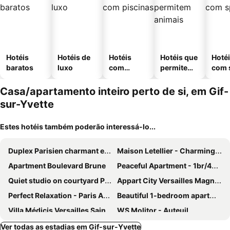
Hotéis
Hotéis de
Hotéis
Hotéis que
Hoté
baratos
luxo
com
permitem
com 
piscinas
animais
Casa/apartamento inteiro perto de si, em Gif-
sur-Yvette
Estes hotéis também poderão interessá-lo...
Duplex Parisien charmant en face métro13
Maison Letellier - Charming Studio - Eiffel Tower
Apartment Boulevard Brune
Peaceful Apartment - 1br/4p - Eiffel Tower
Quiet studio on courtyard Paris 14th near Montparnasse, 25 m2
Appart City Versailles Magny Les Hameaux
Perfect Relaxation - Paris Antony
Beautiful 1-bedroom apartment 4pers rue du commerce Eiffeil Tower
Villa Médicis Versailles Saint-Cyr-l'Ecole
WS Molitor - Auteuil
Tour Eiffel, Paris Expo - Parc Des Princes Apartement
2br - 8p Apartment - Tour Eiffel / Champs De Mars 14a
Ver todas as estadias em Gif-sur-Yvette