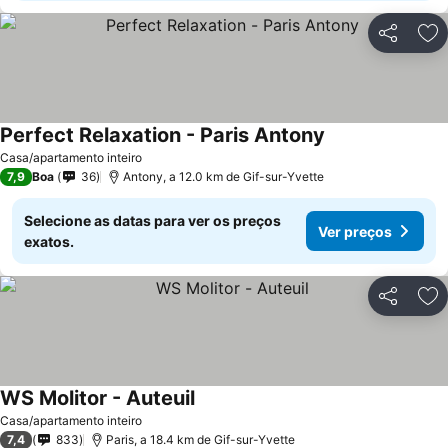
Partilhar
Ad
Perfect Relaxation - Paris Antony
Ver preços
Casa/apartamento inteiro
7,9
Boa
36
Antony, a 12.0 km de Gif-sur-Yvette
Selecione as datas para ver os preços
Ver preços
exatos.
Partilhar
Ad
WS Molitor - Auteuil
Ver preços
Casa/apartamento inteiro
7,4
833
Paris, a 18.4 km de Gif-sur-Yvette