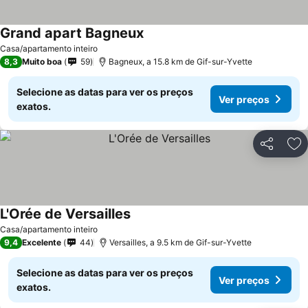
Grand apart Bagneux
Ver preços
Casa/apartamento inteiro
8,3
Muito boa
59
Bagneux, a 15.8 km de Gif-sur-Yvette
Selecione as datas para ver os preços
Ver preços
exatos.
Partilhar
Ad
L'Orée de Versailles
Ver preços
Casa/apartamento inteiro
9,4
Excelente
44
Versailles, a 9.5 km de Gif-sur-Yvette
Selecione as datas para ver os preços
Ver preços
exatos.