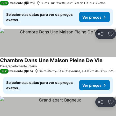
8,6
Excelente
25
Bures-sur-Yvette, a 2.1 km de Gif-sur-Yvette
Selecione as datas para ver os preços
Ver preços
exatos.
Partilhar
Ad
Chambre Dans Une Maison Pleine De Vie
Ver pr
Casa/apartamento inteiro
9,2
Excelente
5
Saint-Rémy-Lès-Chevreuse, a 4.8 km de Gif-sur-Yve
Selecione as datas para ver os preços
Ver preços
exatos.
Partilhar
Ad