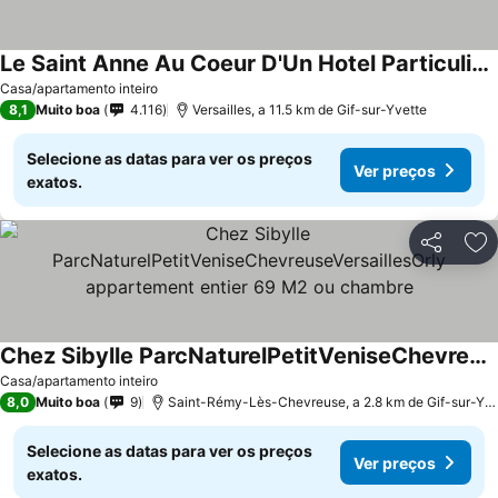
Le Saint Anne Au Coeur D'Un Hotel Particulier Au Centre Ville De Dijon
Ver preços
Casa/apartamento inteiro
8,1
Muito boa
4.116
Versailles, a 11.5 km de Gif-sur-Yvette
Selecione as datas para ver os preços
Ver preços
exatos.
Partilhar
Ad
Chez Sibylle ParcNaturelPetitVeniseChevreuseVersaillesOrly appartement entier 69 M2 ou chambre
Ver preços
Casa/apartamento inteiro
8,0
Muito boa
9
Saint-Rémy-Lès-Chevreuse, a 2.8 km de Gif-sur-Yve
Selecione as datas para ver os preços
Ver preços
exatos.